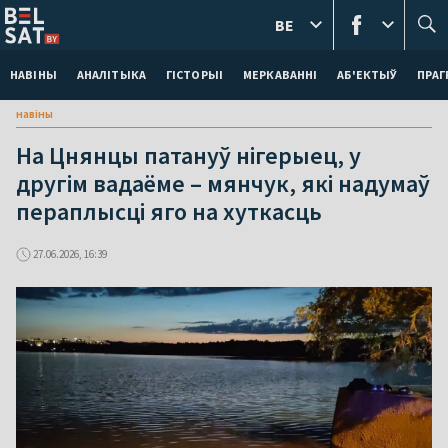
BE
НАВІНЫ
АНАЛІТЫКА
ГІСТОРЫІ
МЕРКАВАННI
АБ'ЕКТЫЎ
ПРАГ
навіны
На Цнянцы патануў нігерыец, у
другім вадаёме – мянчук, які надумаў
пераплысці яго на хуткасць
27.06.2026, 16:39