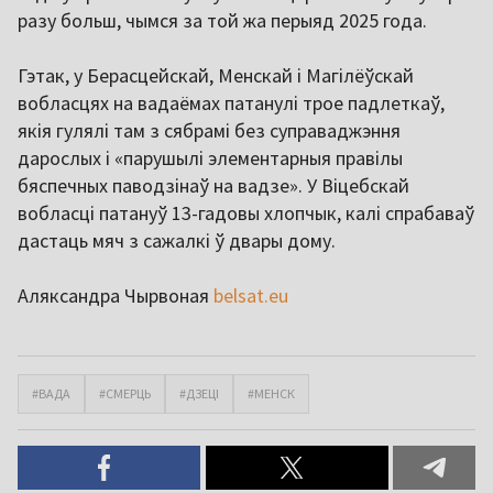
разу больш, чымся за той жа перыяд 2025 года.
Гэтак, у Берасцейскай, Менскай і Магілёўскай
вобласцях на вадаёмах патанулі трое падлеткаў,
якія гулялі там з сябрамі без суправаджэння
дарослых і «парушылі элементарныя правілы
бяспечных паводзінаў на вадзе». У Віцебскай
вобласці патануў 13-гадовы хлопчык, калі спрабаваў
дастаць мяч з сажалкі ў двары дому.
Аляксандра Чырвоная
belsat.eu
#ВАДА
#СМЕРЦЬ
#ДЗЕЦІ
#МЕНСК