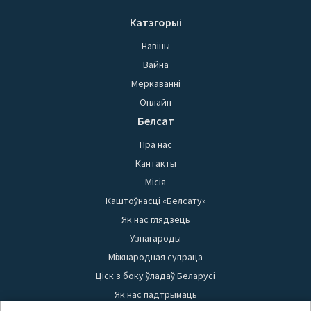
Катэгорыі
Навіны
Вайна
Меркаванні
Онлайн
Белсат
Пра нас
Кантакты
Місія
Каштоўнасці «Белсату»
Як нас глядзець
Узнагароды
Міжнародная супраца
Ціск з боку ўладаў Беларусі
Як нас падтрымаць