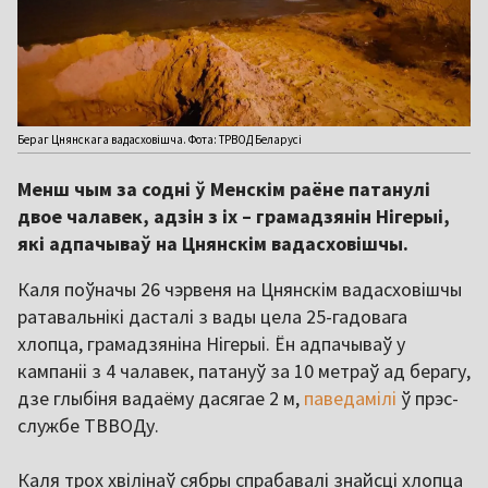
Бераг Цнянскага вадасховішча. Фота: ТРВОД Беларусі
Менш чым за содні ў Менскім раёне патанулі
двое чалавек, адзін з іх – грамадзянін Нігерыі,
які адпачываў на Цнянскім вадасховішчы.
Каля поўначы 26 чэрвеня на Цнянскім вадасховішчы
ратавальнікі дасталі з вады цела 25-гадовага
хлопца, грамадзяніна Нігерыі. Ён адпачываў у
кампаніі з 4 чалавек, патануў за 10 метраў ад берагу,
дзе глыбіня вадаёму дасягае 2 м,
паведамілі
ў прэс-
службе ТВВОДу.
Каля трох хвілінаў сябры спрабавалі знайсці хлопца