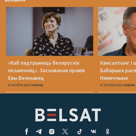
«Каб падтрымаць беларускіх
Кансалтынг і 
пісьменніц». Заснаваная прэмія
Бабарыка расп
Евы Вежнавец
Нямеччыне
07 ЖНІЎНЯ 2026
НАВІНЫ
07 ЖНІЎНЯ 2026
НАВІНЫ