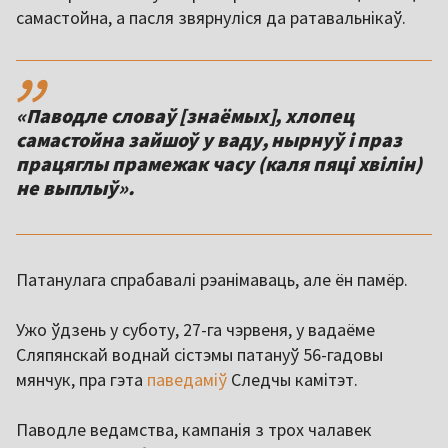
самастойна, а пасля звярнуліся да ратавальнікаў.
,,
«Паводле словаў [знаёмых], хлопец
самастойна зайшоў у ваду, нырнуў і праз
працяглы прамежак часу (каля пяці хвілін)
не выплыў».
Патанулага спрабавалі рэанімаваць, але ён памёр.
Ужо ўдзень у суботу, 27-га чэрвеня, у вадаёме
Сляпянскай воднай сістэмы патануў 56-гадовы
мянчук, пра гэта
паведаміў
Следчы камітэт.
Паводле ведамства, кампанія з трох чалавек