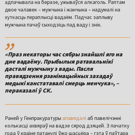
адпачывала на беразе, ужываўся алкаголь. Раптам
двое чалавек – мужчына і жанчына – надумалі на
хуткасць пераплысці вадаём. Падчас заплыву
мужчына пачаў сыходзіць пад ваду і знік.
,,
«Праз некаторы час сябры знайшлі яго на
дне вадаёму. Прыбылыя ратавальнікі
дасталі мужчыну з вады. Пасля
правядзення рэанімацыйных захадаў
медыкі канстатавалі смерць менчука», –
пераказалі ў СК.
Раней у Генпракуратуры
апавядалі
аб павелічэнні
колькасці ахвяраў на вадзе сярод дзяцей. З пачатку
года ў краіне патанулі ўжо шасцёра – гэта ў паўтара