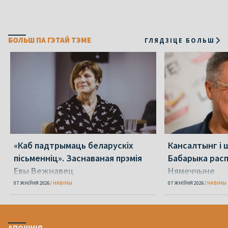
БОЛЬШ ПА ГЭТАЙ ТЭМЕ
ГЛЯДЗІЦЕ БОЛЬШ
«Каб падтрымаць беларускіх
Кансалтынг і 
пісьменніц». Заснаваная прэмія
Бабарыка расп
Евы Вежнавец
Нямеччыне
07 ЖНІЎНЯ 2026
НАВІНЫ
07 ЖНІЎНЯ 2026
НАВІНЫ
АПОШНІЯ