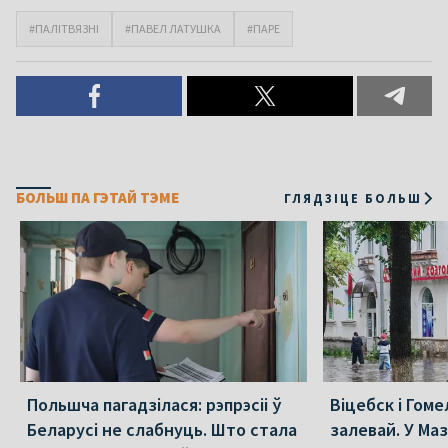
#ПАЛІТВЯЗНІ
#ПАВЕЛ ЛАТУШКА
#ПАРЕ
БОЛЬШ ПА ГЭТАЙ ТЭМЕ
ГЛЯДЗІЦЕ БОЛЬШ
Польшча пагадзілася: рэпрэсіі ў
Віцебск і Гоме
Беларусі не слабнуць. Што стала
залевай. У Ма