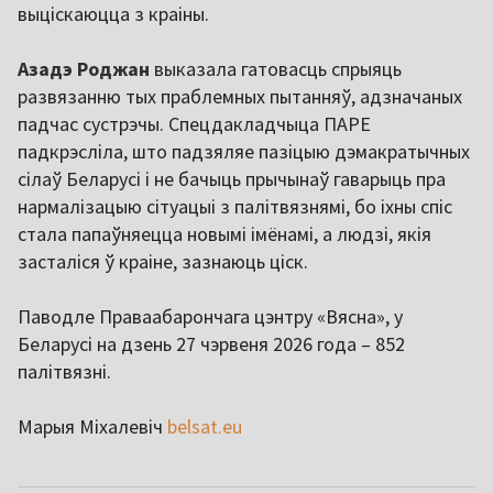
выціскаюцца з краіны.
Азадэ Роджан
выказала гатовасць спрыяць
развязанню тых праблемных пытанняў, адзначаных
падчас сустрэчы. Спецдакладчыца ПАРЕ
падкрэсліла, што падзяляе пазіцыю дэмакратычных
сілаў Беларусі і не бачыць прычынаў гаварыць пра
нармалізацыю сітуацыі з палітвязнямі, бо іхны спіс
стала папаўняецца новымі імёнамі, а людзі, якія
засталіся ў краіне, зазнаюць ціск.
Паводле Праваабарончага цэнтру «Вясна», у
Беларусі на дзень 27 чэрвеня 2026 года – 852
палітвязні.
Марыя Міхалевіч
belsat.eu