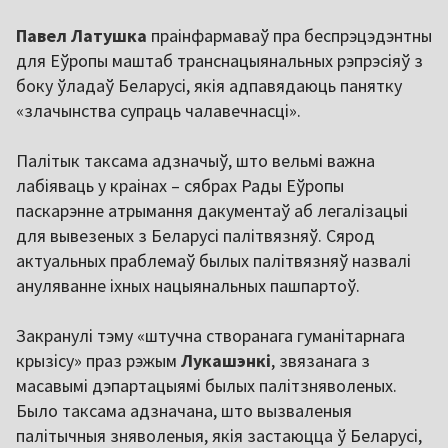
Павел Латушка
праінфармаваў пра беспрэцэдэнтны
для Еўропы маштаб транснацыянальных рэпрэсіяў з
боку ўладаў Беларусі, якія адпавядаюць панятку
«злачынства супраць чалавечнасці».
Палітык таксама адзначыў, што вельмі важна
лабіяваць у краінах – сябрах Рады Еўропы
паскарэнне атрымання дакументаў аб легалізацыі
для вывезеных з Беларусі палітвязняў. Сярод
актуальных праблемаў былых палітвязняў назвалі
ануляванне іхных нацыянальных пашпартоў.
Закранулі тэму «штучна створанага гуманітарнага
крызісу» праз рэжым
Лукашэнкі
, звязанага з
масавымі дэпартацыямі былых палітзняволеных.
Было таксама адзначана, што вызваленыя
палітычныя зняволеныя, якія застаюцца ў Беларусі,