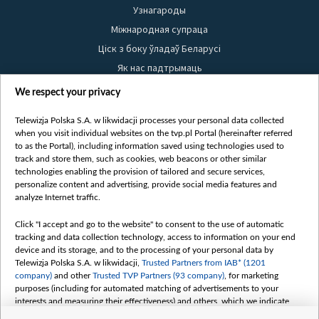
Узнагароды
Міжнародная супраца
Ціск з боку ўладаў Беларусі
Як нас падтрымаць
Правілы выкарыстання матэрыялаў
We respect your privacy
Інфармацыя аб адпраўніку
Telewizja Polska S.A. w likwidacji processes your personal data collected
Бяспека
when you visit individual websites on the tvp.pl Portal (hereinafter referred
Youtube
to as the Portal), including information saved using technologies used to
track and store them, such as cookies, web beacons or other similar
Белсат news
technologies enabling the provision of tailored and secure services,
personalize content and advertising, provide social media features and
Белсат Shorts
analyze Internet traffic.
Белсат Life
Click "I accept and go to the website" to consent to the use of automatic
Жэстачайшы мульт
tracking and data collection technology, access to information on your end
Belsat English
device and its storage, and to the processing of your personal data by
Telewizja Polska S.A. w likwidacji,
Trusted Partners from IAB* (1201
Biełsat PL
company)
and other
Trusted TVP Partners (93 company)
, for marketing
Белсат Now
purposes (including for automated matching of advertisements to your
interests and measuring their effectiveness) and others, which we indicate
Белсат History
below.