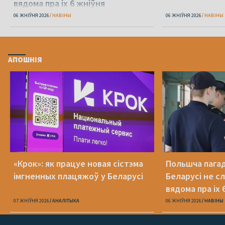
вядома пра іх 6 жніўня
06 ЖНІЎНЯ 2026
НАВІНЫ
06 ЖНІЎНЯ 2026
НАВІНЫ
АПОШНІЯ
«Крок»: як працуе новая сістэма
Польшча пагадз
імгненных плацяжоў у Беларусі
Беларусі не с
вядома пра іх 
07 ЖНІЎНЯ 2026
АНАЛІТЫКА
06 ЖНІЎНЯ 2026
НАВІНЫ