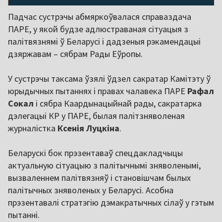
Падчас сустрэчы абмяркоўвалася справаздача
ПАРЕ, у якой будзе адлюстраваная сітуацыя з
палітвязнямі ў Беларусі і дадзеныя рэкамендацыі
дзяржавам – сябрам Рады Еўропы.
У сустрэчы таксама ўзялі ўдзел сакратар Камітэту ў
юрыдычных пытаннях і правах чалавека ПАРЕ
Рафал
Сокал
і сябра Каардынацыйнай рады, сакратарка
дэлегацыі КР у ПАРЕ, былая палітзняволеная
журналістка
Ксенія Луцкіна
.
Беларускі бок прэзентаваў спецдакладчыцы
актуальную сітуацыю з палітычнымі зняволенымі,
вызваленнем палітвязняў і становішчам былых
палітычных зняволеных у Беларусі. Асобна
прэзентавалі стратэгію дэмакратычных сілаў у гэтым
пытанні.