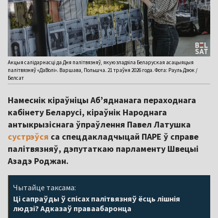
Акцыя салідарнасці да Дня палітвязняў, якую зладзіла Беларуская асацыяцыя
палітвязняў «ДаВолі». Варшава, Польшча. 21 траўня 2026 года. Фота: Рауль Дзюк /
Белсат
Намеснік кіраўніцы Аб’яднанага пераходнага
кабінету Беларусі, кіраўнік Народнага
антыкрызіснага ўпраўлення Павел Латушка
сустрэўся
са спецдакладчыцай ПАРЕ ў справе
палітвязняў, дэпутаткаю парламенту Швецыі
Азадэ Роджан.
Чытайце таксама:
Ці сапраўды ў спісах палітвязняў ёсць лішнія
людзі? Адказаў праваабаронца