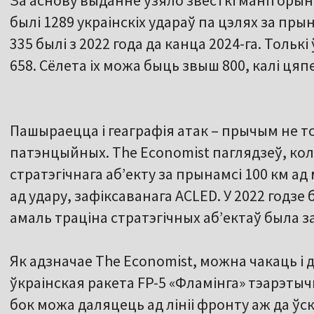
За аснову выданне ўзяло звесткі маніторынг
былі 1289 украінскіх удараў па цэлях за прын
335 былі з 2022 года да канца 2024-га. Толькі
658. Сёлета іх можа быць звыш 800, калі ц
Пашыраецца і геаграфія атак – прычым не то
патэнцыйных. The Economist паглядзеў, коль
стратэгічнага аб’екту за прынамсі 100 км ад
ад удару, зафіксаванага ACLED. У 2022 годзе 
амаль траціна стратэгічных аб’ектаў была за
Як адзначае The Economist, можна чакаць і
ўкраінская ракета FP-5 «Фламінга» тэарэтыч
бок можа даляцець ад лініі фронту аж да ўскр