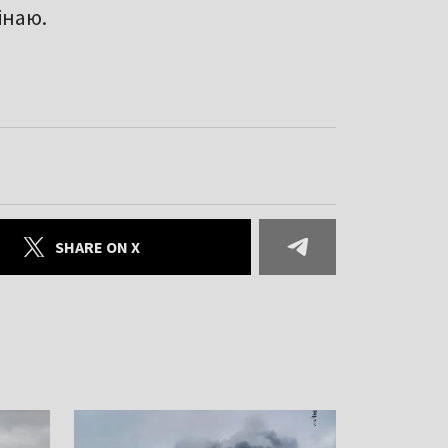
інаю.
SHARE ON X