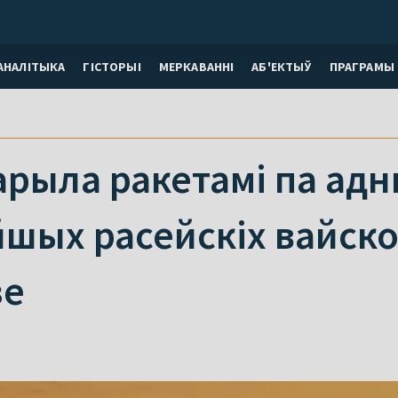
АНАЛІТЫКА
ГІСТОРЫІ
МЕРКАВАННI
АБ'ЕКТЫЎ
ПРАГРАМЫ
арыла ракетамі па адн
шых расейскіх вайско
зе