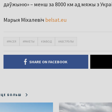
даўжыню» – менш за 8000 км ад мяжы з Укра
Марыя Міхалевіч
belsat.eu
#РАСЕЯ
#РАКЕТЫ
#ЗАВОД
#АБСТРЭЛЫ
SHARE ON FACEBOOK
ІЦЕ БОЛЬШ