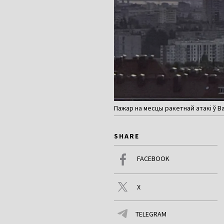
Пажар на месцы ракетнай атакі ў Ва
SHARE
FACEBOOK
X
TELEGRAM