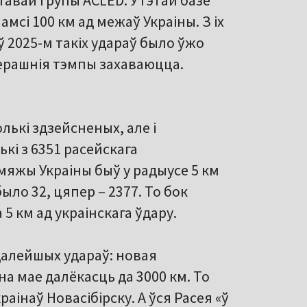
авай групы ACLED. У гэтай базе
амсі 100 км ад межаў Украіны. З іх
 ў 2025-м такіх удараў было ўжо
яперашнія тэмпы захаваюцца.
лькі здзейсненых, але і
кі з 6351 расейскага
 мяжы Украіны быў у радыусе 5 км
было 32, цяпер – 2377. То бок
 5 км ад украінскага ўдару.
 далейшых удараў: новая
на мае далёкасць да 3000 км. То
аінаў Новасібірску. А ўся Расея «ў