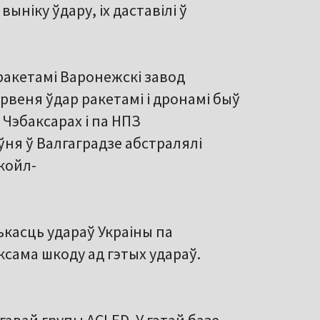
ыніку ўдару, іх даставілі ў
 ракетамі Варонежскі завод
рвеня ўдар ракетамі і дронамі быў
 Чэбаксарах і па НПЗ
ўня ў Валгаградзе абстралялі
укойл-
касць удараў Украіны па
аксама шкоду ад гэтых удараў.