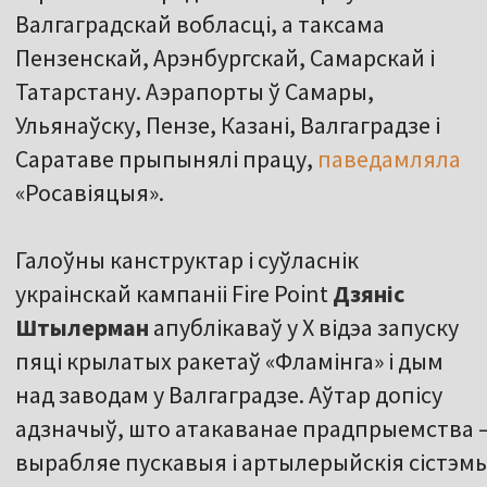
Валгаградскай вобласці, а таксама
Пензенскай, Арэнбургскай, Самарскай і
Татарстану. Аэрапорты ў Самары,
Ульянаўску, Пензе, Казані, Валгаградзе і
Саратаве прыпынялі працу,
паведамляла
«Росавіяцыя».
Галоўны канструктар і суўласнік
украінскай кампаніі Fire Point
Дзяніс
Штылерман
апублікаваў у Х відэа запуску
пяці крылатых ракетаў «Фламінга» і дым
над заводам у Валгаградзе. Аўтар допісу
адзначыў, што атакаванае прадпрыемства –
вырабляе пускавыя і артылерыйскія сістэм