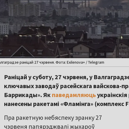
лгаградзе раніцай 27 чэрвеня. Фота: Exilenova+ / Telegram
Раніцай у суботу, 27 чэрвеня, у Валгаградз
ключавых заводаў расейскага вайскова-пр
Баррикады». Як
паведамляюць
украінскія
нанесены ракетамі «Фламінга» (комплекс FP
Пра ракетную небяспеку зранку 27
чэрвеня папярэджвалі жыхароў