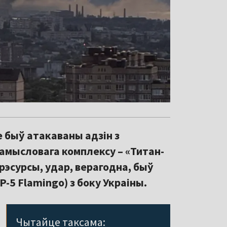
е быў атакаваны адзін з
амысловага комплексу – «Титан-
 рэсурсы, удар, верагодна, быў
-5 Flamingo) з боку Украіны.
Чытайце таксама: