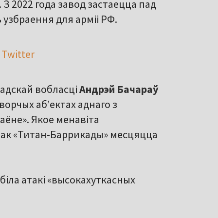
 З 2022 года завод застаецца пад
узбраення для арміі РФ.
 Twitter
радскай вобласці
Андрэй Бачараў
ворчых аб’ектах аднаго з
ёне». Якое менавіта
нак «Титан-Баррикады» месцяцца
біла атакі «высокахуткасных