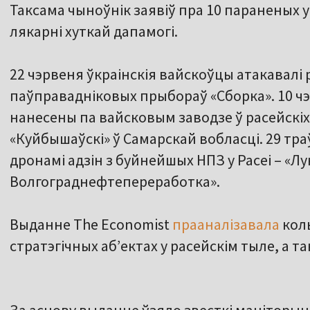
Таксама чыноўнік заявіў пра 10 параненых у в
лякарні хуткай дапамогі.
22 чэрвеня ўкраінскія вайскоўцы атакавалі
паўправадніковых прыбораў «Сборка». 10 чэ
нанесены па вайсковым заводзе ў расейскіх
«Куйбышаўскі» ў Самарскай вобласці. 29 тра
дронамі адзін з буйнейшых НПЗ у Расеі – «Л
Волгограднефтепереработка».
Выданне The Economist
прааналізавала
коль
стратэгічных аб’ектах у расейскім тыле, а т