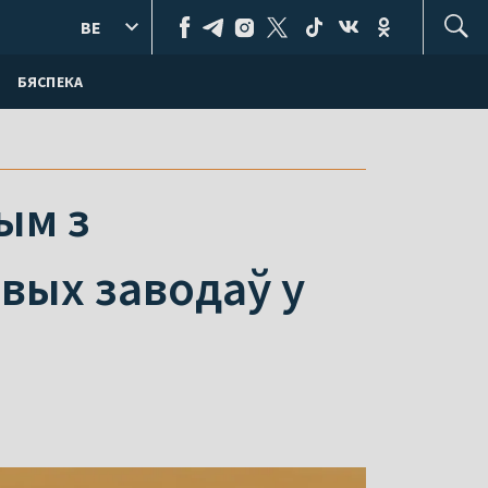
BE
БЯСПЕКА
ым з
вых заводаў у