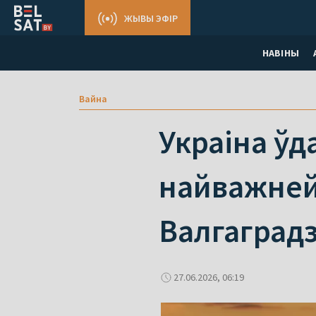
ЖЫВЫ ЭФІР
НАВІНЫ
Вайна
Украіна ўд
найважней
Валгаград
27.06.2026, 06:19