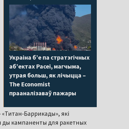
Украіна б’е па стратэгічных
аб’ектах Расеі, магчыма,
утрая больш, як лічыцца –
The Economist
прааналізаваў пажары
 «Титан-Баррикады», які
ы ды кампаненты для ракетных