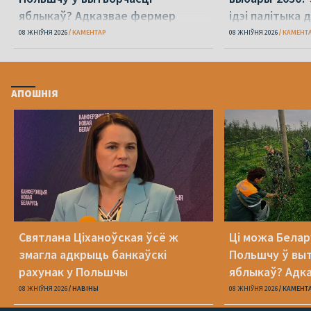
яблыкаў? Адказвае фермер
ідэі палітыка 
08 ЖНІЎНЯ 2026
КАМЕНТАР
08 ЖНІЎНЯ 2026
КАМЕНТ
АПОШНІЯ
Святлана Ціханоўская ўсё ж
Ці можа Белар
змагла адкрыць банкаўскі
Польшчу ў вы
рахунак у Польшчы
яблыкаў? Адк
08 ЖНІЎНЯ 2026
НАВІНЫ
08 ЖНІЎНЯ 2026
КАМЕНТ