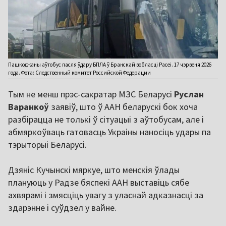
Пашкоджаны аўтобус пасля ўдару БПЛА ў Бранскай вобласці Расеі. 17 чэрвеня 2026
года. Фота: Следственный комитет Российской Федерации
Тым не менш прэс-сакратар МЗС Беларусі
Руслан
Варанкоў
заявіў, што ў ААН беларускі бок хоча
разбірацца не толькі ў сітуацыі з аўтобусам, але і
абмяркоўваць гатовасць Украіны наносіць удары па
тэрыторыі Беларусі.
Дзяніс Кучынскі мяркуе, што менскія ўлады
плануюць у Радзе бяспекі ААН выставіць сябе
ахвярамі і змясціць увагу з уласнай адказнасці за
здарэнне і суўдзел у вайне.