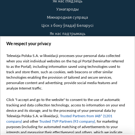
Як нас глядзець
Узнагароды
Міжнародная супраца
Ціск з боку ўладаў Беларусі
Як нас падтрымаць
Правілы выкарыстання матэрыялаў
We respect your privacy
Інфармацыя аб адпраўніку
Telewizja Polska S.A. w likwidacji processes your personal data collected
Бяспека
when you visit individual websites on the tvp.pl Portal (hereinafter referred
Youtube
to as the Portal), including information saved using technologies used to
track and store them, such as cookies, web beacons or other similar
Белсат news
technologies enabling the provision of tailored and secure services,
personalize content and advertising, provide social media features and
Белсат Shorts
analyze Internet traffic.
Белсат Life
Жэстачайшы мульт
Click "I accept and go to the website" to consent to the use of automatic
tracking and data collection technology, access to information on your end
Belsat English
device and its storage, and to the processing of your personal data by
Biełsat PL
Telewizja Polska S.A. w likwidacji,
Trusted Partners from IAB* (1201
company)
and other
Trusted TVP Partners (93 company)
, for marketing
Белсат Now
purposes (including for automated matching of advertisements to your
Белсат History
interests and measuring their effectiveness) and others, which we indicate