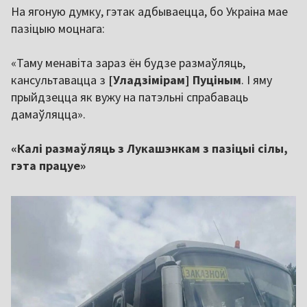
На ягоную думку, гэтак адбываецца, бо Украіна мае
пазіцыю моцнага:
«Таму менавіта зараз ён будзе размаўляць,
кансультавацца з
[Уладзімірам] Пуціным
. І яму
прыйдзецца як вужу на патэльні спрабаваць
дамаўляцца».
«Калі размаўляць з Лукашэнкам з пазіцыі сілы,
гэта працуе»