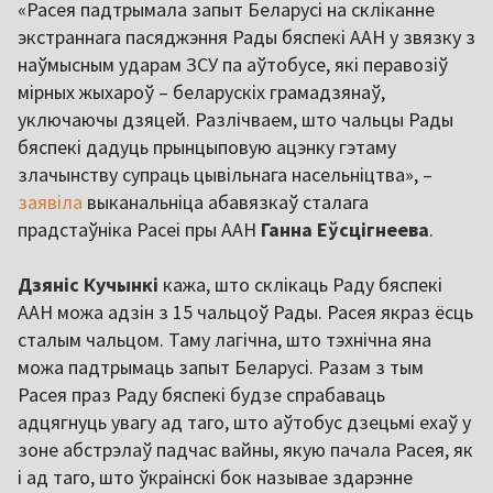
«Расея падтрымала запыт Беларусі на скліканне
экстраннага пасяджэння Рады бяспекі ААН у звязку з
наўмысным ударам ЗСУ па аўтобусе, які перавозіў
мірных жыхароў – беларускіх грамадзянаў,
уключаючы дзяцей. Разлічваем, што чальцы Рады
бяспекі дадуць прынцыповую ацэнку гэтаму
злачынству супраць цывільнага насельніцтва», –
заявіла
выканальніца абавязкаў сталага
прадстаўніка Расеі пры ААН
Ганна Еўсцігнеева
.
Дзяніс Кучынкі
кажа, што склікаць Раду бяспекі
ААН можа адзін з 15 чальцоў Рады. Расея якраз ёсць
сталым чальцом. Таму лагічна, што тэхнічна яна
можа падтрымаць запыт Беларусі. Разам з тым
Расея праз Раду бяспекі будзе спрабаваць
адцягнуць увагу ад таго, што аўтобус дзецьмі ехаў у
зоне абстрэлаў падчас вайны, якую пачала Расея, як
і ад таго, што ўкраінскі бок называе здарэнне