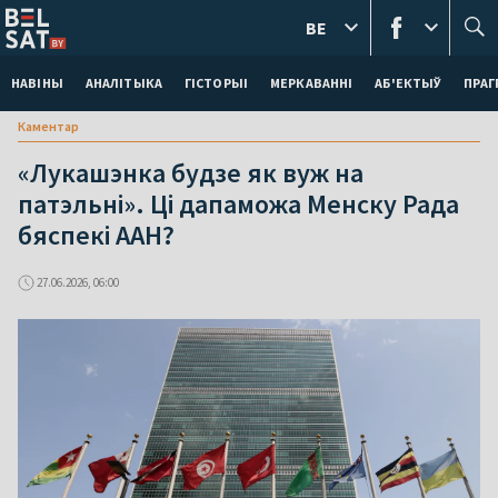
BE
НАВІНЫ
АНАЛІТЫКА
ГІСТОРЫІ
МЕРКАВАННI
АБ'ЕКТЫЎ
ПРАГ
Каментар
«Лукашэнка будзе як вуж на
патэльні». Ці дапаможа Менску Рада
бяспекі ААН?
27.06.2026, 06:00