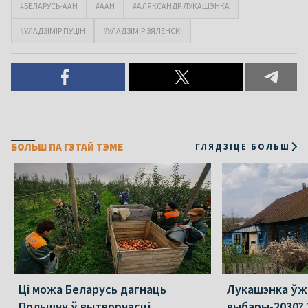
#БЕЛАРУСЬ-ААН
#ААН
#АЛЯКСАНДР ЛУКАШЭНКА
#УЛАДЗІМІР ПУЦІН
#УЛАДЗІМІР ЗЯЛЕНСКІ
БОЛЬШ ПА ГЭТАЙ ТЭМЕ
ГЛЯДЗІЦЕ БОЛЬШ
Ці можа Беларусь дагнаць
Лукашэнка ўж
Польшчу ў вытворчасці
выбары-2030? 