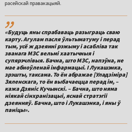
расейскай правакацыяй.
,,
«Будуць яны спрабаваць разыграць сваю
карту. Агулам пасля ўльтыматуму і перад
тым, усё ж дзеянні рэжыму і асабліва так
званага МЗС вельмі хаатычныя і
супярэчлівыя. Бачна, што МЗС, напэўна, не
мае абноўленай інфармацыі. І Лукашэнка,
зрэшты, таксама. То ён абражае [Уладзіміра]
Зяленскага, то ён выбачаецца перад ім, –
кажа Дзяніс Кучынскі. – Бачна, што няма
ніякай сінхранізацыі, яснай стратэгіі
дзеянняў. Бачна, што і Лукашэнка, і яны ў
паніцы».