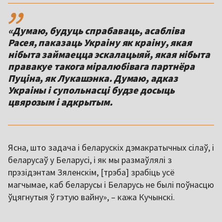
,,
«Думаю, будуць спрабаваць, асабліва
Расея, паказаць Украіну як краіну, якая
нібыта займаецца эскалацыяй, якая нібыта
правакуе такога міралюбівага партнёра
Пуціна, як Лукашэнка. Думаю, адказ
Украіны і супольнасці будзе досыць
цвярозым і адкрытым.
Ясна, што задача і беларускіх дэмакратычных сілаў, і
беларусаў у Беларусі, і як мы размаўлялі з
прэзідэнтам Зяленскім, [трэба] зрабіць усё
магчымае, каб беларусы і Беларусь не былі поўнасцю
ўцягнутыя ў гэтую вайну», – кажа Кучынскі.