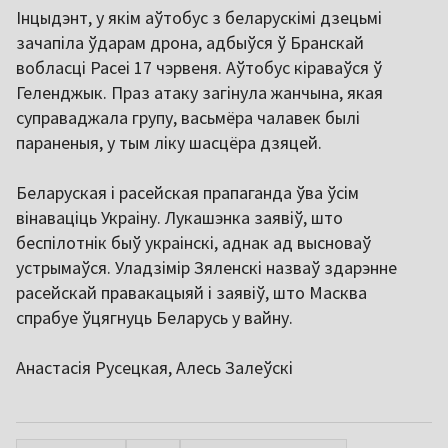
Інцыдэнт, у якім аўтобус з беларускімі дзецьмі
зачапіла ўдарам дрона, адбыўся ў Бранскай
вобласці Расеі 17 чэрвеня. Аўтобус кіраваўся ў
Геленджык. Праз атаку загінула жанчына, якая
суправаджала групу, васьмёра чалавек былі
параненыя, у тым ліку шасцёра дзяцей.
Беларуская і расейская прапаганда ўва ўсім
вінаваціць Украіну. Лукашэнка заявіў, што
беспілотнік быў украінскі, аднак ад высноваў
устрымаўся. Уладзімір Зяленскі назваў здарэнне
расейскай правакацыяй і заявіў, што Масква
спрабуе ўцягнуць Беларусь у вайну.
Анастасія Русецкая, Алесь Залеўскі