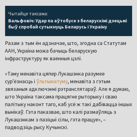
Чытайце таксама:
Вальфовіч: Удар па аўтобусе з беларускімі дзецьмі
быў спробай сутыкнуць Беларусь і Украіну
Разам з тым ён адзначае, што, згодна са Статутам
ААН, Украіна можа бачыць беларускую
інфраструктуру як ваенныя цэлі.
«Таму менавіта цяпер Лукашэнка разумее
сур'ёзнасць і
ўльтыматуму
, менавіта з гэтым
звязаныя адключэнні рэтранслятараў. Але я думаю,
што Украіна таксама працягне рыторыку і сваю
палітыку наконт таго, каб усё ж такі дабівацца іншых
вынікаў. Гэта паказвае, што калі размаўляць з
Лукашэнкам з пазіцыі сілы, гэта працуе», –
падводзіць рысу Кучынскі.