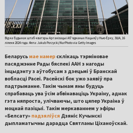
Від на будынак штаб-кватэры Арганізацыі Аб'яднаных Нацыяў у Нью-Ёрку, ЗША, 16
ліпеня 2024 года. Фота: Jakub Porzycki/NurPhoto via Getty Images
Беларусь
мае намер
склікаць тэрміновае
пасяджэнне Рады бяспекі ААН з нагоды
інцыдэнту з аўтобусам з дзецьмі ў Бранскай
вобласці Расеі. Расейскі бок ужо заявіў пра
падтрыманне. Такім чынам яны будуць
спрабаваць ува ўсім абвінаваціць Украіну, аднак
гэта няпроста, улічваючы, што цяпер Украіна ў
моцнай пазіцыі. Такім меркаваннем у эфіры
«Белсату»
падзяліўся
Дзяніс Кучынскі
дыпламатычны дарадца Святланы Ціханоўскай.