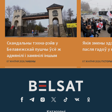
Скандальны тэхна-рэйв у
Якія змены здз
Белавежскай пушчы ўсё ж
пасля гадоў у 
адмянілі і замянілі іншым
07 ЖНІЎНЯ 2026
НАВІНЫ
07 ЖНІЎНЯ 2026
ГІСТОРЫ
Катэгорыі