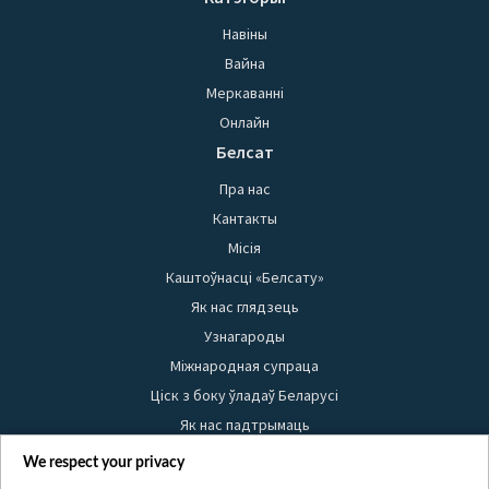
Навіны
Вайна
Меркаванні
Онлайн
Белсат
Пра нас
Кантакты
Місія
Каштоўнасці «Белсату»
Як нас глядзець
Узнагароды
Міжнародная супраца
Ціск з боку ўладаў Беларусі
Як нас падтрымаць
Правілы выкарыстання матэрыялаў
We respect your privacy
Інфармацыя аб адпраўніку