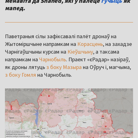
менавіта да Shahed, які ў палёце
гучыць
як
мапед.
Паветраныя сілы зафіксавалі палёт дронаў на
Жытоміршчыне напрамкам на
Корасцень
, на захадзе
Чарнігаўшчыны курсам на
Кіеўшчыну
, а таксама
напрамкам на
Чарнобыль
. Праект «єРадар» назіраў,
як дроны лятуць
з боку Мазыра
на Оўруч і, магчыма,
з боку Гомля
на Чарнобыль.