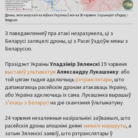
Дроны, якія запускалі на поўнач Украіны ў ноч на 26 чэрвеня. Скрыншот: єРадар /
Telegram
З паведамленняў пра атакі незразумела, ці з
Беларусі заляцелі дроны, ці з Расеі ўздоўж мяжы з
Беларуссю.
Прэзідэнт Украіны
Уладзімір Зяленскі
19 чэрвеня
выставіў ультыматум
Аляксандру Лукашэнку
: або
той цягам тыдня адключыць
рэтранслятары
, што
дапамагаюць расейскім дронам атакаваць Украіну,
або Украіна адключыць іх сама. Лукашэнка вырашыў
з’ехаць з Беларусі
на дні сканчэння ўльтыматуму.
24 чэрвеня незалежныя назіральнікі заўважылі, што
расейскія дроны апошнімі днямі
змянілі маршруты
, а
затым Зяленскі заявіў, што рэтранслятары ў