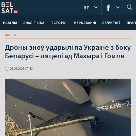
BE
НАВІНЫ
АНАЛІТЫКА
ГІСТОРЫІ
МЕРКАВАННI
АБ'ЕКТЫЎ
ПРАГ
навіны
Дроны зноў ударылі па Украіне з боку
Беларусі – ляцелі ад Мазыра і Гомля
26.06.2026, 07:42