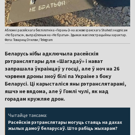
Абломкі расейскага беспілотніка «Герань-2» на аснове іранскага Shahed з надпісам
«Не браться», выпраўленым на «Не братья». Здымак мае ілюстрацыйны характар.
Фота: Товарищ Огилви / Telegram
Беларусь нібы адключыла расейскія
рэтранслятары для «Шагэдаў» і нават
запрашала ўкраінцаў у госці, але ў ноч на 26
чэрвеня дроны зноў білі па Украіне з боку
Беларусі. Ці карысталіся яны рэтранслятарамі,
яшчэ не вядома, але ў Гомлі чулі, як над
горадам кружляе дрон.
Чытайце таксама:
Расейскія рэтранслятары могуць стаяць на дахах
жылых дамоў беларусаў. Што рабіць жыхарам?