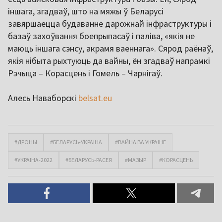
іншага, згадваў, што на мяжы ў Беларусі
завяршаецца будаванне дарожнай інфраструктуры і
базаў захоўвання боепрыпасаў і паліва, «якія не
маюць іншага сэнсу, акрамя ваеннага». Сярод раёнаў,
якія нібыта рыхтуюць да вайны, ён згадваў напрамкі
Рэчыца – Корасцень і Гомель – Чарнігаў.
Алесь Наваборскі
belsat.eu
#ДРОНЫ
#БЕЛАРУСЬ-УКРАІНА
#ВАЙНА ВА УКРАІНЕ
#УКРАІНА-2022
#БЕЛАРУСЬ-РАСЕЯ
#МАЗЫР
#КОРАСЦЕНЬ