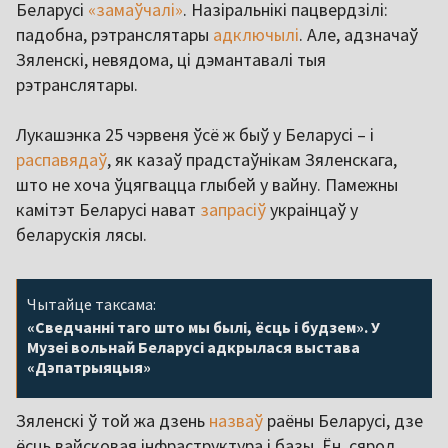
Беларусі
«замаўчалі»
. Назіральнікі пацвердзілі:
падобна, рэтранслятары
адключылі
. Але, адзначаў
Зяленскі, невядома, ці дэмантавалі тыя
рэтранслятары.
Лукашэнка 25 чэрвеня ўсё ж быў у Беларусі – і
распавядаў
, як казаў прадстаўнікам Зяленскага,
што не хоча ўцягвацца глыбей у вайну. Памежны
камітэт Беларусі нават
запрасіў
украінцаў у
беларускія лясы.
Чытайце таксама:
«Сведчанні таго што мы былі, ёсць і будзем». У
Музеі вольнай Беларусі адкрылася выстава
«Дэпатрыяцыя»
Зяленскі ў той жа дзень
назваў
раёны Беларусі, дзе
ёсць вайсковая інфраструктура і базы. Ён, сярод