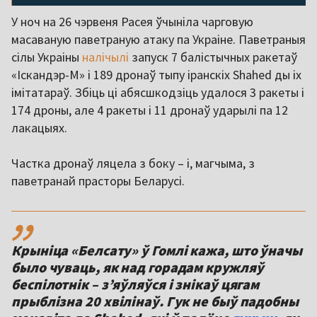
У ноч на 26 чэрвеня Расея ўчыніла чарговую
масаваную паветраную атаку па Украіне. Паветраныя
сілы Украіны
налічылі
запуск 7 балістычных ракетаў
«Іскандэр-М» і 189 дронаў тыпу іранскіх Shahed ды іх
імітатараў. Збіць ці абясшкодзіць удалося 3 ракеты і
174 дроны, але 4 ракеты і 11 дронаў ударылі па 12
лакацыях.
Частка дронаў ляцела з боку – і, магчыма, з
паветранай прасторы Беларусі.
,,
Крыніца «Белсату» ў Гомлі кажа, што ўначы
было чуваць, як над горадам кружляў
беспілотнік – з’яўляўся і знікаў цягам
прыблізна 20 хвілінаў. Гук не быў падобны