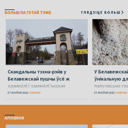
БОЛЬШ ПА ГЭТАЙ ТЭМЕ
ГЛЯДЗІЦЕ БОЛЬШ
Скандальны тэхна-рэйв у
У Белавежска
Белавежскай пушчы ўсё ж
ўнікальную д
адмянілі і замянілі іншым
папуляцыю гр
07 ЖНІЎНЯ 2026
НАВІНЫ
07 ЖНІЎНЯ 2026
НАВІНЫ
АПОШНІЯ