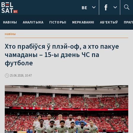
BE
НАВІНЫ
АНАЛІТЫКА
ГІСТОРЫІ
МЕРКАВАННI
АБ'ЕКТЫЎ
ПРАГ
навіны
Хто прабіўся ў плэй-оф, а хто пакуе
чамаданы – 15-ы дзень ЧС па
футболе
25.06.2026, 10:47