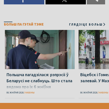
БОЛЬШ ПА ГЭТАЙ ТЭМЕ
ГЛЯДЗІЦЕ БОЛЬШ
Польшча пагадзілася: рэпрэсіі ў
Віцебск і Гоме
Беларусі не слабнуць. Што стала
залевай. У Ма
вядома пра іх 6 жніўня
06 ЖНІЎНЯ 2026
НАВІНЫ
06 ЖНІЎНЯ 2026
НАВІНЫ