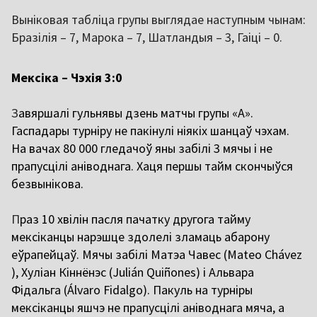
Выніковая табліца групы выглядае наступным чынам:
Бразілія – 7, Марока – 7, Шатландыя – 3, Гаіці – 0.
Мексіка – Чэхія 3:0
З
авяршалі гульнявы дзень матчы групы «А».
Гаспадары турніру не пакінулі ніякіх шанцаў чэхам.
На вачах 80 000 гледачоў яны забілі 3 мячы і не
прапусцілі аніводнага. Хаця першы тайм скончыўся
безвынікова.
П
раз 10 хвілін пасля пачатку другога тайму
мексіканцы нарэшце здолелі зламаць абарону
еўрапейцаў. Мячы забілі Матэа Чавес (Mateo Chávez
), Хуліан Кіннёнэс (Julián Quiñones) і Альвара
Фідальга (Álvaro Fidalgo). Пакуль на турніры
мексіканцы яшчэ не прапусцілі аніводнага мяча, а