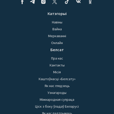
Катэгорыі
Навіны
Вайна
Меркаванні
Онлайн
Белсат
Пра нас
Кантакты
Місія
Каштоўнасці «Белсату»
Як нас глядзець
Узнагароды
Міжнародная супраца
Ціск з боку ўладаў Беларусі
Як нас падтрымаць