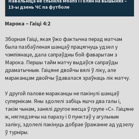
Навальніца не спыніла Мбапэ і Голян на вышынях –
13-ы дзень ЧС па футболе
Марока – Гаіці 4:2
Зборная Гаіці, якая ўжо фактычна перад матчам
была пазбаўленая шанцаў працягнуць удзел у
чэмпіянаце, дала сапраўдны бой фаварытам з
Марока. Першы тайм матчу выдаўся сапраўды
драматычным. Гаіцяне двойчы вялі ў ліку, але
мараканцам двойчы ўдавалася зраўнаць лік матчу.
У другой палове мараканцы не пакінулі шанцаў
супернікам. Яны здолелі забіць яшчэ два галы і,
такім чынам, занялі другое месца ў групе «С». Гаіцяне
ж, нягледзячы на паразу і 0 пунктаў у агульным
заліку, здолелі пакінуць добрае ўражанне ад удзелу
ў турніры.