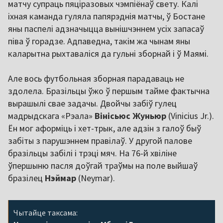
матчу супраць пяціразовых чэмпіёнаў свету. Калі
іхная каманда гуляла папярэднія матчы, ў Бостане
яны паспелі адзначыцца вынішчэннем усіх запасаў
піва ў горадзе. Адпаведна, такім жа чынам яны
каларытна рыхтаваліся да гульні зборнай і ў Маямі.
Але вось футбольная зборная парадаваць не
здолела. Бразільцы ўжо ў першым тайме фактычна
вырашылі свае задачы. Двойчы забіў гулец
мадрыдскага «Рэала»
Вінісьюс Жуньюр
(Vinicius Jr.).
Ён мог аформіць і хет-трык, але адзін з галоў быў
забіты з парушэннем правілаў. У другой палове
бразільцы забілі і трэці мяч. На 76-й хвіліне
ўпершыню пасля доўгай траўмы на поле выйшаў
бразілец
Нэймар
(Neymar).
Чытайце таксама: