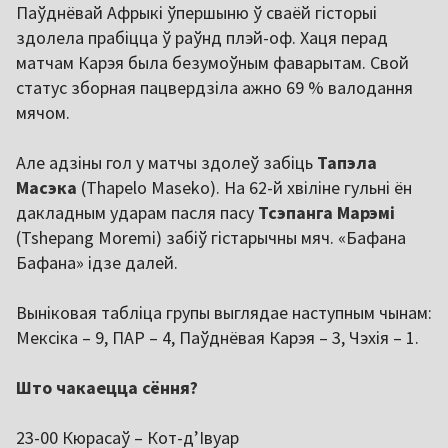
Паўднёвай Афрыкі ўпершыню ў сваёй гісторыі
здолела прабіцца ў раўнд плэй-оф. Хаця перад
матчам Карэя была безумоўным фаварытам. Свой
статус зборная пацвердзіла ажно 69 % валодання
мячом.
Але адзіны гол у матчы здолеў забіць
Тапэла
Масэка
(Thapelo Maseko). На 62-й хвіліне гульні ён
дакладным ударам пасля пасу
Тсэпанга Марэмі
(Tshepang Moremi) забіў гістарычны мяч. «Бафана
Бафана» ідзе далей.
Выніковая табліца групы выглядае наступным чынам:
Мексіка – 9, ПАР – 4, Паўднёвая Карэя – 3, Чэхія – 1.
Што чакаецца сёння?
23-00 Кюрасаў – Кот-д’Івуар