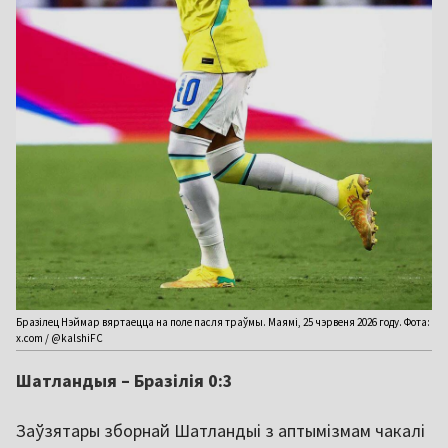
Бразілец Нэймар вяртаецца на поле пасля траўмы. Маямі, 25 чэрвеня 2026 году. Фота:
x.com / @kalshiFC
Шатландыя – Бразілія 0:3
Заўзятары зборнай Шатландыі з аптымізмам чакалі