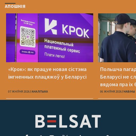
АПОШНІЯ
«Крок»: як працуе новая сістэма
Польшча пагадз
імгненных плацяжоў у Беларусі
Беларусі не с
вядома пра іх 
07 ЖНІЎНЯ 2026
АНАЛІТЫКА
06 ЖНІЎНЯ 2026
НАВІНЫ