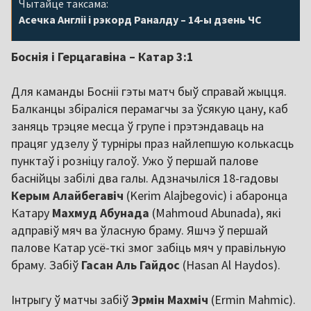
Чытайце таксама:
Асечка Англіі і рэкорд Раналду – 14-ы дзень ЧС
Боснія і Герцагавіна – Катар 3:1
Для каманды Босніі гэты матч быў справай жыцця.
Балканцы збіраліся перамагчы за ўсякую цану, каб
заняць трэцяе месца ў групе і прэтэндаваць на
працяг удзелу ў турніры праз найлепшую колькасць
пунктаў і розніцу галоў. Ужо ў першай палове
баснійцы забілі два галы. Адзначыліся 18-гадовы
Керым Алайбегавіч
(Kerim Alajbegovic) і абаронца
Катару
Махмуд Абунада
(Mahmoud Abunada), які
адправіў мяч ва ўласную браму. Яшчэ ў першай
палове Катар усё-ткі змог забіць мяч у правільную
браму. Забіў
Гасан Аль Гайдос
(Hasan Al Haydos).
Інтрыгу ў матчы забіў
Эрмін Махміч
(Ermin Mahmic).