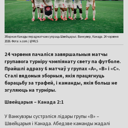
Зборная Канады перад матчам супраць Швейцарыі. Ванкувер, Канада. 24 чэрвеня
2026. Фота: x.com / @MLS
24 чэрвеня пачаліся завяршальныя матчы
групавога турніру чэмпіянату свету па футболе.
Прайшлі адразу 6 матчаў у групах «А», «B» і «С».
Сталі вядомыя зборныя, якія працягнуць
барацьбу за трафей, і каманды, якія больш не
згуляюць на турніры.
Швейцарыя – Канада 2:1
У Ванкувэры сустрэліся лідары групы «В» –
Швейцарыя і Канада. Абедзве каманды жадалі