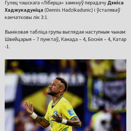
Гулец чэшскага «Ліберца» замкнуў перадачу
Дэніса
Хаджукадуніца
(Dennis Hadzikadunic) і ўсталяваў
канчатковы лік 3:1.
Выніковая табліца групы выглядае наступным чынам:
Швейцарыя – 7 пунктаў, Канада – 4, Боснія – 4, Катар
-1.