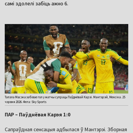
самі здолелі забіць ажно 6.
Тапэла Масэка забівае гол у матчы супраць Паўднёвай Карэі. Мантэрэй, Мексіка. 25
чэрвня 2026. Фота: Sky Sports
ПАР – Паўднёвая Карэя 1:0
Сапраўдная сенсацыя адбылася ў Мантэрэі. Зборная