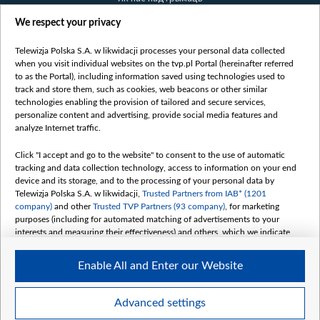
Правілы выкарыстання матэрыялаў
We respect your privacy
Інфармацыя аб адпраўніку
Telewizja Polska S.A. w likwidacji processes your personal data collected
Бяспека
when you visit individual websites on the tvp.pl Portal (hereinafter referred
Youtube
to as the Portal), including information saved using technologies used to
track and store them, such as cookies, web beacons or other similar
Белсат news
technologies enabling the provision of tailored and secure services,
personalize content and advertising, provide social media features and
Белсат Shorts
analyze Internet traffic.
Белсат Life
Click "I accept and go to the website" to consent to the use of automatic
Жэстачайшы мульт
tracking and data collection technology, access to information on your end
Belsat English
device and its storage, and to the processing of your personal data by
Telewizja Polska S.A. w likwidacji,
Trusted Partners from IAB* (1201
Biełsat PL
company)
and other
Trusted TVP Partners (93 company)
, for marketing
Белсат Now
purposes (including for automated matching of advertisements to your
interests and measuring their effectiveness) and others, which we indicate
Белсат History
below.
Белсат Music
Enable All and Enter our Website
The purposes of processing your data by TVP S.A. w likwidacji are as
Белсат Doc
follows:
My consents
Store and/or access information on a device
Advanced settings
Use limited data to select advertising