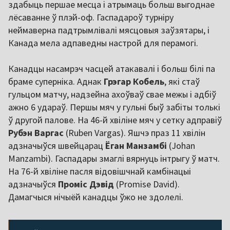
здабыць першае месца і атрымаць больш выгоднае
лёсаванне ў плэй-оф. Гаспадароў турніру
неймаверна падтрымлівалі мясцовыя заўзятары, і
Канада мела адпаведны настрой для перамогі.
Канадцы насамрэч часцей атакавалі і больш білі па
браме суперніка. Аднак
Грэгар Кобель
, які стаў
гульцом матчу, надзейна ахоўваў свае межы і адбіў
ажно 6 удараў. Першы мяч у гульні быў забіты толькі
ў другой палове. На 46-й хвіліне мяч у сетку адправіў
Рубэн Варгас
(Ruben Vargas). Яшчэ праз 11 хвілін
адзначыўся швейцарац
Ёган Манзамбі
(Johan
Manzambi). Гаспадары змаглі вярнуць інтрыгу ў матч.
На 76-й хвіліне пасля відовішчнай камбінацыі
адзначыўся
Проміс Дэвід
(Promise David).
Дамагчыся нічыёй канадцы ўжо не здолелі.