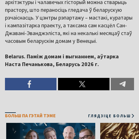
архітэктуры і чалавечых гісторый можна стварыць
прастору, што пераносіць гледача ў беларускую
рэчаіснасць. У цэнтры рэпартажу – мастакі, куратары
і кампазітарка праекту, а таксама сам касцёл Сан-
Джавані-Эванджэліста, які на некалькі месяцаў стаў
часовым беларускім домам у Венецыі.
Belarus. Паміж домам і выгнаннем, аўтарка
Наста Печанькова, Беларусь 2026 г.
БОЛЬШ ПА ГЭТАЙ ТЭМЕ
ГЛЯДЗІЦЕ БОЛЬШ