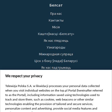
Белсат
Пра нас
Кантакты
Місія
Каштоўнасці «Белсату»
Як нас глядзець
Узнагароды
Міжнародная супраца
Ціск з боку ўладаў Беларусі
Як нас падтрымаць
Правілы выкарыстання матэрыялаў
We respect your privacy
Інфармацыя аб адпраўніку
Telewizja Polska S.A. w likwidacji processes your personal data collected
Бяспека
when you visit individual websites on the tvp.pl Portal (hereinafter referred
Youtube
to as the Portal), including information saved using technologies used to
track and store them, such as cookies, web beacons or other similar
Белсат news
technologies enabling the provision of tailored and secure services,
personalize content and advertising, provide social media features and
Белсат Shorts