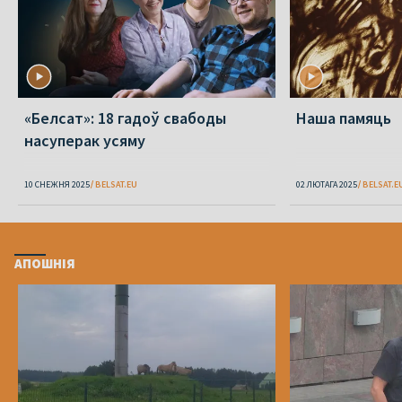
«Белсат»: 18 гадоў свабоды
Наша памяць
насуперак усяму
10 СНЕЖНЯ 2025
BELSAT.EU
02 ЛЮТАГА 2025
BELSAT.E
АПОШНІЯ