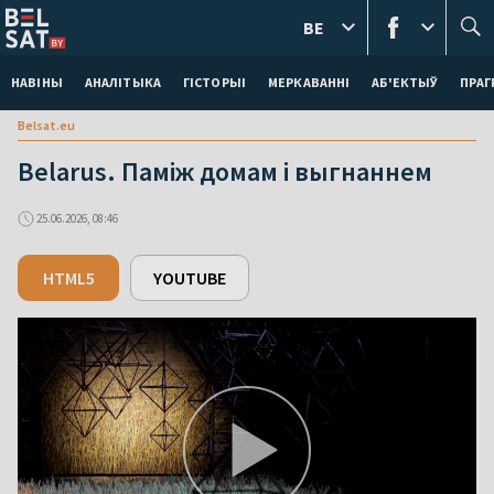
BE
НАВІНЫ
АНАЛІТЫКА
ГІСТОРЫІ
МЕРКАВАННI
АБ'ЕКТЫЎ
ПРАГ
Belsat.eu
Belarus. Паміж домам і выгнаннем
25.06.2026, 08:46
HTML5
YOUTUBE