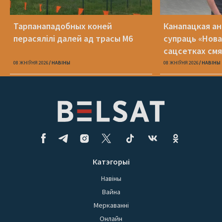
Тарпанападобных коней
Канапацкая а
перасялілі далей ад трасы М6
супраць «Нова
сацсетках см
адзін Пятрухі
08 ЖНІЎНЯ 2026
НАВІНЫ
08 ЖНІЎНЯ 2026
НАВІНЫ
Катэгорыі
Навіны
Вайна
Меркаванні
Онлайн