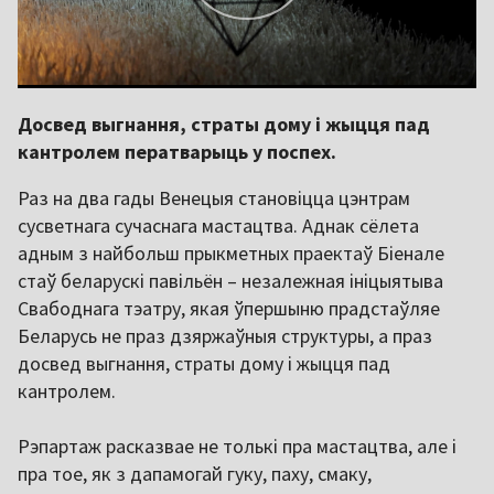
Досвед выгнання, страты дому і жыцця пад
кантролем ператварыць у поспех.
Раз на два гады Венецыя становіцца цэнтрам
сусветнага сучаснага мастацтва. Аднак сёлета
адным з найбольш прыкметных праектаў Біенале
стаў беларускі павільён – незалежная ініцыятыва
Свабоднага тэатру, якая ўпершыню прадстаўляе
Беларусь не праз дзяржаўныя структуры, а праз
досвед выгнання, страты дому і жыцця пад
кантролем.
Рэпартаж расказвае не толькі пра мастацтва, але і
пра тое, як з дапамогай гуку, паху, смаку,