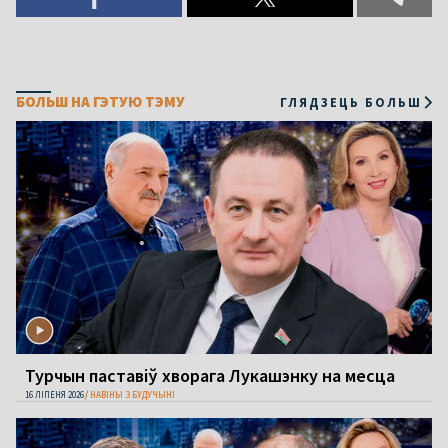
БОЛЬШ НА ГЭТУЮ ТЭМУ
ГЛЯДЗЕЦЬ БОЛЬШ
Турчын паставіў хворага Лукашэнку на месца
16 ЛІПЕНЯ 2026
НАВІНЫ З БУДУЧЫНІ