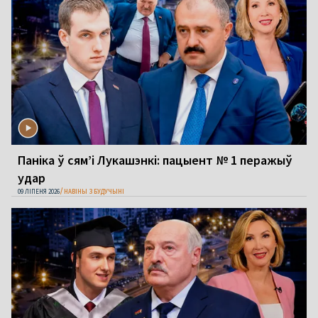
Паніка ў сям’і Лукашэнкі: пацыент № 1 перажыў
удар
09 ЛІПЕНЯ 2026
НАВІНЫ З БУДУЧЫНІ