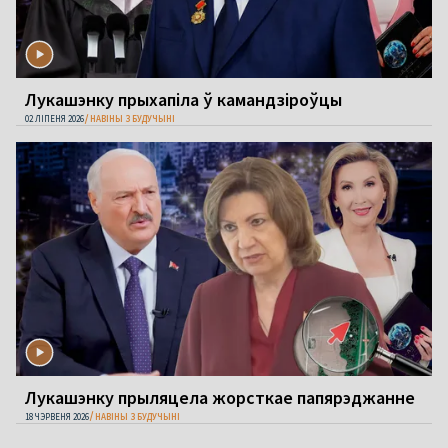
Лукашэнку прыхапіла ў камандзіроўцы
02 ЛІПЕНЯ 2026
НАВІНЫ З БУДУЧЫНІ
Лукашэнку прыляцела жорсткае папярэджанне
18 ЧЭРВЕНЯ 2026
НАВІНЫ З БУДУЧЫНІ