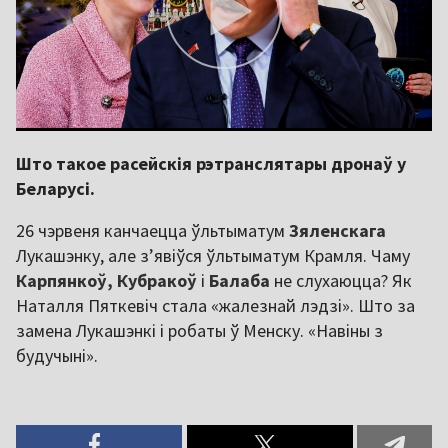
Што такое расейскія рэтранслятары дронаў у
Беларусі.
26 чэрвеня канчаецца ўльтыматум
Зяленскага
Лукашэнку, але з’явіўся ўльтыматум Крамля. Чаму
Карпянкоў,
Кубракоў
і
Балаба
не слухаюцца? Як
Наталля Пяткевіч стала «жалезнай лэдзі». Што за
замена Лукашэнкі і робаты ў Менску. «Навіны з
будучыні».