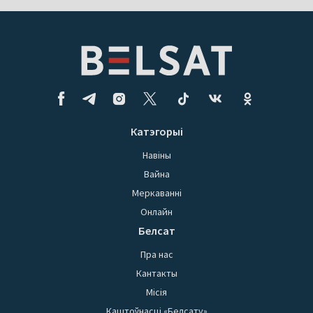
Катэгорыі
Навіны
Вайна
Меркаванні
Онлайн
Белсат
Пра нас
Кантакты
Місія
Каштоўнасці «Белсату»