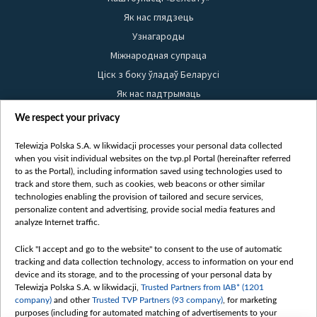
Як нас глядзець
Узнагароды
Міжнародная супраца
Ціск з боку ўладаў Беларусі
Як нас падтрымаць
Правілы выкарыстання матэрыялаў
We respect your privacy
Інфармацыя аб адпраўніку
Telewizja Polska S.A. w likwidacji processes your personal data collected
Бяспека
when you visit individual websites on the tvp.pl Portal (hereinafter referred
Youtube
to as the Portal), including information saved using technologies used to
track and store them, such as cookies, web beacons or other similar
Белсат news
technologies enabling the provision of tailored and secure services,
personalize content and advertising, provide social media features and
Белсат Shorts
analyze Internet traffic.
Белсат Life
Жэстачайшы мульт
Click "I accept and go to the website" to consent to the use of automatic
tracking and data collection technology, access to information on your end
Belsat English
device and its storage, and to the processing of your personal data by
Biełsat PL
Telewizja Polska S.A. w likwidacji,
Trusted Partners from IAB* (1201
company)
and other
Trusted TVP Partners (93 company)
, for marketing
Белсат Now
purposes (including for automated matching of advertisements to your