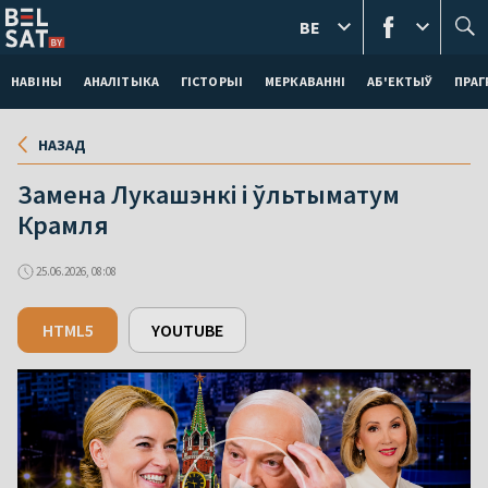
BE
НАВІНЫ
АНАЛІТЫКА
ГІСТОРЫІ
МЕРКАВАННI
АБ'ЕКТЫЎ
ПРАГ
НАЗАД
Замена Лукашэнкі і ўльтыматум
Крамля
25.06.2026, 08:08
HTML5
YOUTUBE