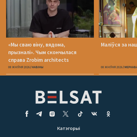
«Мы сваю віну, вядома,
Маліўся за на
прызналі». Чым скончылася
справа Zrobim architects
08 ЖНІЎНЯ 2026
НАВІНЫ
08 ЖНІЎНЯ 2026
МЕРКАВ
Катэгорыі