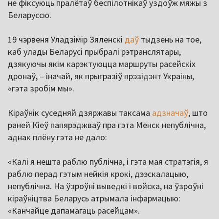
не фіксуюць пралётаў беспілотнікаў уздоўж мяжы з
Беларуссю.
19 чэрвеня Уладзімір Зяленскі
даў
тыдзень на тое,
каб улады Беларусі прыбралі рэтранслятары,
дзякуючы якім карэктуюцца маршруты расейскіх
дронаў, – іначай, як прыгразіў прэзідэнт Украіны,
«гэта зробім мы».
Кіраўнік суседняй дзяржавы таксама
адзначаў
, што
раней Кіеў папярэджваў пра гэта Менск непублічна,
аднак плёну гэта не дало:
«Калі я нешта раблю публічна, і гэта мая стратэгія, я
раблю перад гэтым нейкія крокі, дээскалацыю,
непублічна. На ўзроўні выведкі і войска, на ўзроўні
кіраўніцтва Беларусь атрымала інфармацыю:
«Канчайце дапамагаць расейцам».