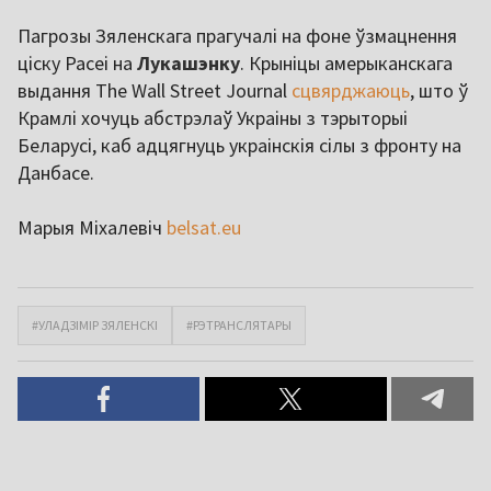
Пагрозы Зяленскага прагучалі на фоне ўзмацнення
ціску Расеі на
Лукашэнку
. Крыніцы амерыканскага
выдання The Wall Street Journal
сцвярджаюць
, што ў
Крамлі хочуць абстрэлаў Украіны з тэрыторыі
Беларусі, каб адцягнуць украінскія сілы з фронту на
Данбасе.
Марыя Міхалевіч
belsat.eu
#УЛАДЗІМІР ЗЯЛЕНСКІ
#РЭТРАНСЛЯТАРЫ