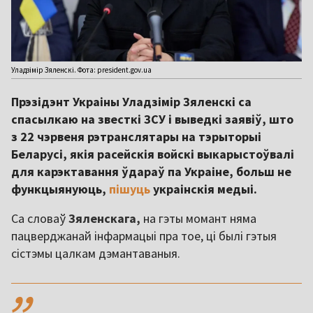
Уладзімір Зяленскі. Фота: president.gov.ua
Прэзідэнт Украіны Уладзімір Зяленскі са
спасылкаю на звесткі ЗСУ і выведкі заявіў, што
з 22 чэрвеня рэтранслятары на тэрыторыі
Беларусі, якія расейскія войскі выкарыстоўвалі
для карэктавання ўдараў па Украіне, больш не
функцыянуюць,
пішуць
украінскія медыі.
Са словаў
Зяленскага,
на гэты момант няма
пацверджанай інфармацыі пра тое, ці былі гэтыя
сістэмы цалкам дэмантаваныя.
,,