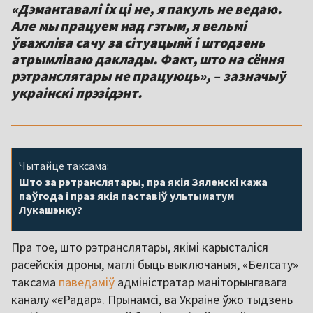
«Дэмантавалі іх ці не, я пакуль не ведаю.
Але мы працуем над гэтым, я вельмі
ўважліва сачу за сітуацыяй і штодзень
атрымліваю даклады. Факт, што на сёння
рэтранслятары не працуюць», – зазначыў
украінскі прэзідэнт.
Чытайце таксама:
Што за рэтранслятары, пра якія Зяленскі кажа
паўгода і праз якія паставіў ультыматум
Лукашэнку?
Пра тое, што рэтранслятары, якімі карысталіся
расейскія дроны, маглі быць выключаныя, «Белсату»
таксама
паведаміў
адміністратар маніторынгавага
каналу «єРадар». Прынамсі, ва Украіне ўжо тыдзень