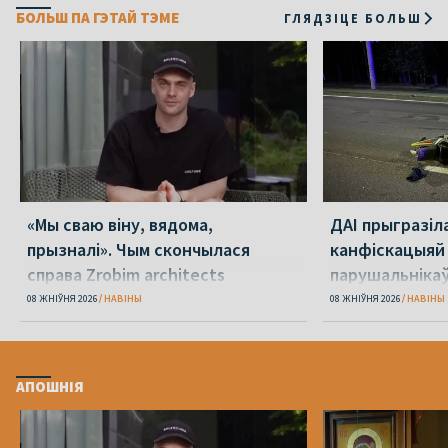
БОЛЬШ ПА ГЭТАЙ ТЭМЕ
ГЛЯДЗІЦЕ БОЛЬШ
«Мы сваю віну, вядома,
ДАІ прыгразіл
прызналі». Чым скончылася
канфіскацыяй
справа Zrobim architects
парушальніка
дронамі
08 ЖНІЎНЯ 2026
НАВІНЫ
08 ЖНІЎНЯ 2026
НАВІНЫ
АПОШНІЯ