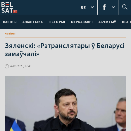
BE
НАВІНЫ
АНАЛІТЫКА
ГІСТОРЫІ
МЕРКАВАННI
АБ'ЕКТЫЎ
ПРАГ
навіны
Зяленскі: «Рэтранслятары ў Беларусі
замаўчалі»
24.06.2026, 17:40