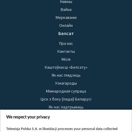
Навіны
Вайна
Меркаванні
Онлайн
Белсат
Пра нас
Кантакты
Місія
Каштоўнасці «Белсату»
Як нас глядзець
Узнагароды
Міжнародная супраца
Ціск з боку ўладаў Беларусі
Як нас падтрымаць
Правілы выкарыстання матэрыялаў
We respect your privacy
Інфармацыя аб адпраўніку
Telewizja Polska S.A. w likwidacji processes your personal data collected
Бяспека