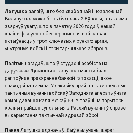
Латушка
заявіў, што без свабоднай і незалежнай
Беларусі не можа быць бяспечнай Еўропы, а таксама
звярнуў увагу, што з пачатку 2026 года ў нашай
краіне фіксуецца бесперапынная вайсковая
актыўнасць у трох ключавых кірунках: армія,
унутраныя войскі і тэрытарыяльная абарона.
Палітык нагадаў, што ў студзені асабіста на
даручэнне
Лукашэнкі
запусцілі маштабнае
раптоўнае правяранне баявой гатовасці, якое
праходзіла таемна. У сакавіку прайшлі комплексныя
тактычныя вучэнні войскаў Заходняга аператыўнага
камандавання каля межаў ЕЗ. У траўні на тэрыторыі
краіны прайшлі супольныя з Расеяй вучэнні ў справе
выкарыстання тактычнай ядравай зброі.
Павел Латушка адзначыў: быў вылучаны шэраг