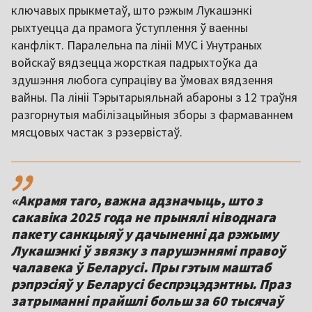
ключавых прыкметаў, што рэжым Лукашэнкі
рыхтуецца да прамога ўступлення ў ваенны
канфлікт. Паралельна па лініі МУС і Унутраных
войскаў вядзецца жорсткая падрыхтоўка да
здушэння любога супраціву ва ўмовах вядзення
вайны. Па лініі Тэрытарыяльнай абароны з 12 траўня
разгорнутыя мабілізацыйныя зборы з фармаваннем
мясцовых частак з рэзервістаў.
,,
«Акрамя таго, важна адзначыць, што з
сакавіка 2025 года не прынялі ніводнага
пакету санкцыяў у дачыненні да рэжыму
Лукашэнкі ў звязку з парушэннямі правоў
чалавека ў Беларусі. Пры гэтым маштаб
рэпрэсіяў у Беларусі беспрэцэдэнтны. Праз
затрыманні прайшлі больш за 60 тысячаў