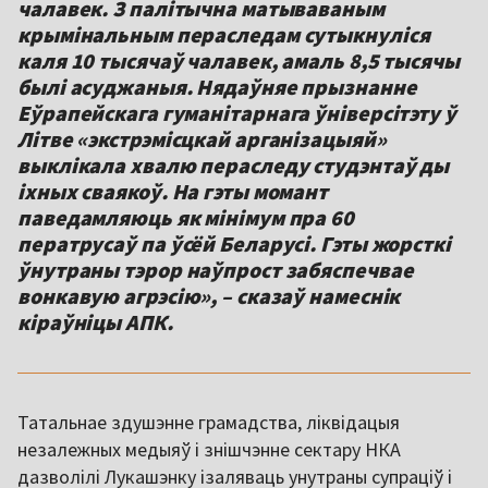
чалавек. З палітычна матываваным
крымінальным пераследам сутыкнуліся
каля 10 тысячаў чалавек, амаль 8,5 тысячы
былі асуджаныя. Нядаўняе прызнанне
Еўрапейскага гуманітарнага ўніверсітэту ў
Літве «экстрэмісцкай арганізацыяй»
выклікала хвалю пераследу студэнтаў ды
іхных сваякоў. На гэты момант
паведамляюць як мінімум пра 60
ператрусаў па ўсёй Беларусі. Гэты жорсткі
ўнутраны тэрор наўпрост забяспечвае
вонкавую агрэсію», – сказаў намеснік
кіраўніцы АПК.
Татальнае здушэнне грамадства, ліквідацыя
незалежных медыяў і знішчэнне сектару НКА
дазволілі Лукашэнку ізаляваць унутраны супраціў і