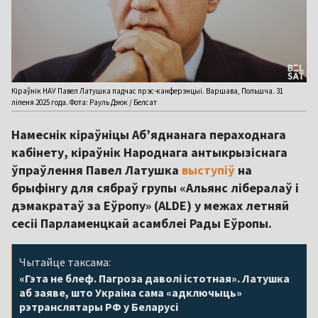
Кіраўнік НАУ Павел Латушка падчас прэс-канферэнцыі. Варшава, Польшча. 31
ліпеня 2025 года. Фота: Рауль Дзюк / Белсат
Намеснік кіраўніцы Аб’яднанага пераходнага
кабінету, кіраўнік Народнага антыкрызіснага
ўпраўлення Павел Латушка
выступіў
на
брыфінгу для сябраў групы «Альянс лібералаў і
дэмакратаў за Еўропу» (ALDE) у межах летняй
сесіі Парламенцкай асамблеі Рады Еўропы.
Чытайце таксама:
«Гэта не блеф. Пагроза даволі істотная». Латушка
аб заяве, што Украіна сама «адключыць»
рэтранслятары РФ у Беларусі