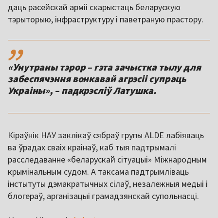
даць расейскай арміі скарыстаць беларускую
тэрыторыю, інфраструктуру і паветраную прастору.
,,
«Унутраны тэрор – гэта зачыстка тылу для
забеспячэння вонкавай агрэсіі супраць
Украіны», – падкрэсліў Латушка.
Кіраўнік НАУ заклікаў сябраў групы ALDE лабіяваць
ва ўрадах сваіх краінаў, каб тыя падтрымалі
расследаванне «беларускай сітуацыі» Міжнародным
крымінальным судом. А таксама падтрымліваць
інстытуты дэмакратычных сілаў, незалежныя медыі і
блогераў, арганізацыі грамадзянскай супольнасці.