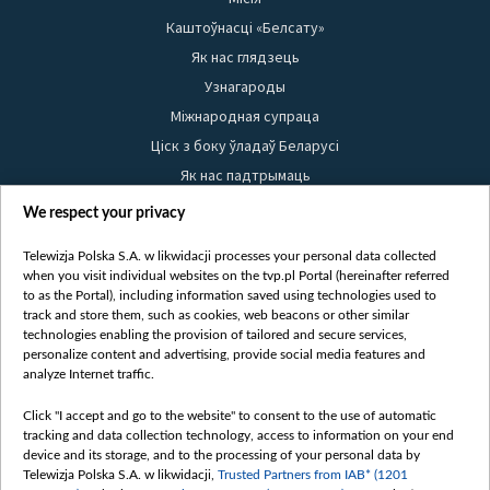
Каштоўнасці «Белсату»
Як нас глядзець
Узнагароды
Міжнародная супраца
Ціск з боку ўладаў Беларусі
Як нас падтрымаць
Правілы выкарыстання матэрыялаў
We respect your privacy
Інфармацыя аб адпраўніку
Telewizja Polska S.A. w likwidacji processes your personal data collected
Бяспека
when you visit individual websites on the tvp.pl Portal (hereinafter referred
Youtube
to as the Portal), including information saved using technologies used to
track and store them, such as cookies, web beacons or other similar
Белсат news
technologies enabling the provision of tailored and secure services,
personalize content and advertising, provide social media features and
Белсат Shorts
analyze Internet traffic.
Белсат Life
Click "I accept and go to the website" to consent to the use of automatic
Жэстачайшы мульт
tracking and data collection technology, access to information on your end
Belsat English
device and its storage, and to the processing of your personal data by
Telewizja Polska S.A. w likwidacji,
Trusted Partners from IAB* (1201
Biełsat PL