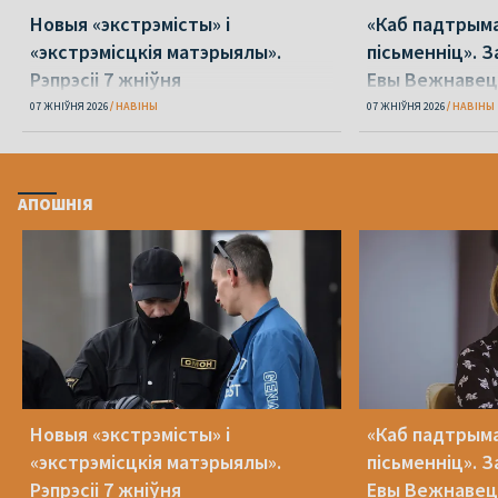
Новыя «экстрэмісты» і
«Каб падтрыма
«экстрэмісцкія матэрыялы».
пісьменніц». З
Рэпрэсіі 7 жніўня
Евы Вежнавец
07 ЖНІЎНЯ 2026
НАВІНЫ
07 ЖНІЎНЯ 2026
НАВІНЫ
АПОШНІЯ
Новыя «экстрэмісты» і
«Каб падтрыма
«экстрэмісцкія матэрыялы».
пісьменніц». З
Рэпрэсіі 7 жніўня
Евы Вежнавец