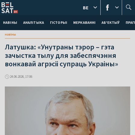
BE
НАВІНЫ
АНАЛІТЫКА
ГІСТОРЫІ
МЕРКАВАННI
АБ'ЕКТЫЎ
ПРАГ
навіны
Латушка: «Унутраны тэрор – гэта
зачыстка тылу для забеспячэння
вонкавай агрэсіі супраць Украіны»
24.06.2026, 17:06