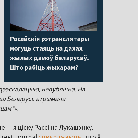
Расейскія рэтранслятары
могуць стаяць на дахах
жылых дамоў беларусаў.
Што рабіць жыхарам?
 дээскалацыю, непублічна. На
цтва Беларусь атрымала
цам“».
ення ціску Расеі на Лукашэнку.
reet Journal
сцвярджаюць
, што ў