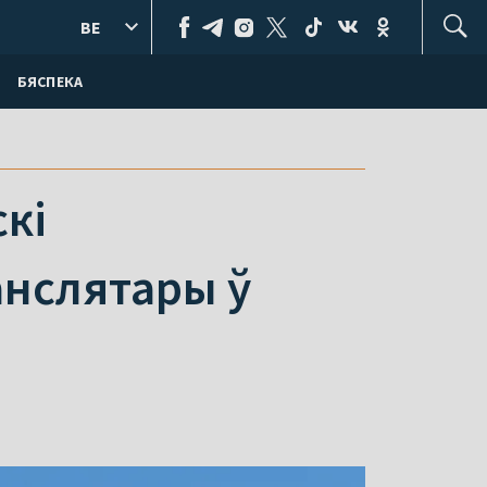
BE
БЯСПЕКА
скі
анслятары ў