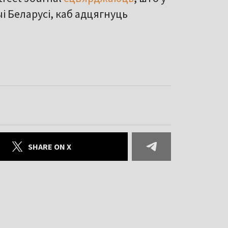
і Беларусі, каб адцягнуць
SHARE ON X