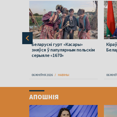
буйную
Беларускі гурт «Касары»
Кіра
дараў па
зняўся ў папулярным польскім
Бела
ак
серыяле «1670»
06 ЖНІЎНЯ 2026
НАВІНЫ
06 ЖНІЎ
Item
1
АПОШНІЯ
of
4