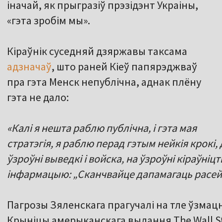
іначай, як прыгразіў прэзідэнт Украіны,
«гэта зробім мы».
Кіраўнік суседняй дзяржавы таксама
адзначаў
, што раней Кіеў папярэджваў
пра гэта Менск непублічна, аднак плёну
гэта не дало:
«Калі я нешта раблю публічна, і гэта мая
стратэгія, я раблю перад гэтым нейкія крокі,
ўзроўні выведкі і войска, на ўзроўні кіраўні
інфармацыю: „Сканчвайце дапамагаць расей
Пагрозы Зяленскага прагучалі на тле ўзмацн
Крыніцы амерыканскага выдання The Wall St