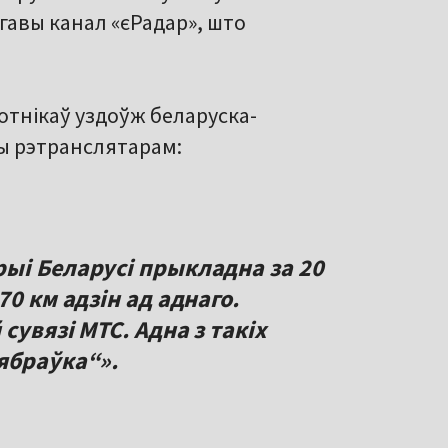
гавы канал «єРадар», што
отнікаў уздоўж беларуска-
ы рэтранслятарам:
ыі Беларусі прыкладна за 20
0 км адзін ад аднаго.
сувязі МТС. Адна з такіх
ябраўка“».