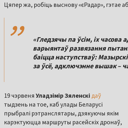
,,
Цяпер жа, робіць выснову «єРадар», гэтае а
«Гледзячы па ўсім, іх часова 
варыянтаў развязання пытанн
баіцца наступстваў: Мазырскі
за ўсё, адключэнне вышак – ч
19 чэрвеня
Уладзімір
Зяленскі
даў
тыдзень на тое, каб улады Беларусі
прыбралі рэтранслятары, дзякуючы якім
карэктуюцца маршруты расейскіх дронаў,