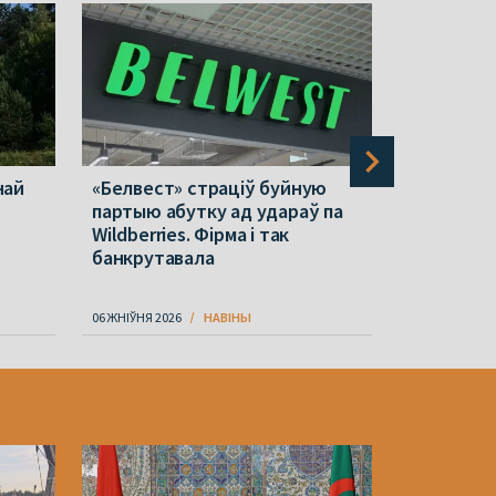
най
«Белвест» страціў буйную
Беларускі
і
партыю абутку ад удараў па
зняўся ў 
Wildberries. Фірма і так
серыяле 
банкрутавала
06 ЖНІЎНЯ 2026
НАВІНЫ
06 ЖНІЎНЯ 202