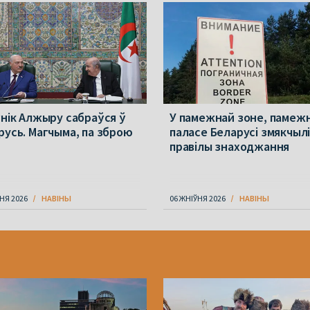
ўнік Алжыру сабраўся ў
У памежнай зоне, памеж
русь. Магчыма, па зброю
паласе Беларусі змякчыл
правілы знаходжання
НЯ 2026
НАВІНЫ
06 ЖНІЎНЯ 2026
НАВІНЫ