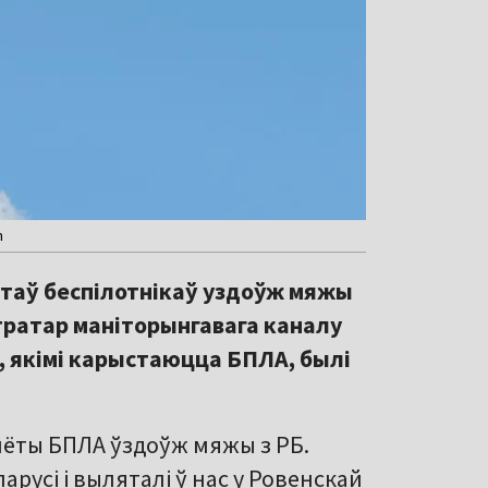
h
ётаў беспілотнікаў уздоўж мяжы
тратар маніторынгавага каналу
 якімі карыстаюцца БПЛА, былі
лёты БПЛА ўздоўж мяжы з РБ.
русі і выляталі ў нас у Ровенскай