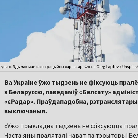
увязі. Здымак мае ілюстрацыйны характар. Фота: Oleg Laptev / Unsplas
Ва Украіне ўжо тыдзень не фіксуюць прал
з Беларуссю, паведаміў «Белсату» адмініс
«єРадар». Праўдападобна, рэтранслятары,
выключаныя.
«Ужо прыкладна тыдзень не фіксуюцца пра
Часта яны праляталі нават па тэрыторыі Бела