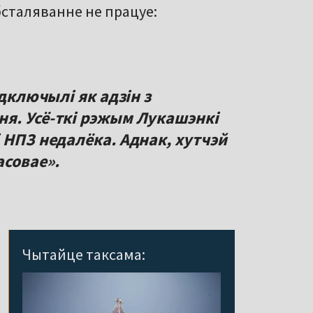
бсталяванне не працуе:
адключылі як адзін з
я. Усё-ткі рэжым Лукашэнкі
 НПЗ недалёка. Аднак, хутчэй
асовае».
Чытайце таксама: