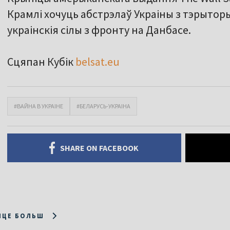
Крамлі хочуць абстрэлаў Украіны з тэрыторы
украінскія сілы з фронту на Данбасе.
Сцяпан Кубік
belsat.eu
#ВАЙНА В УКРАІНЕ
#БЕЛАРУСЬ-УКРАІНА
SHARE ON FACEBOOK
ІЦЕ БОЛЬШ