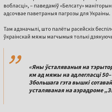
вобласці», – паведаміў «Белсату» маніторын
адсочвае паветраныя пагрозы для Украіны.
Там адзначылі, што палёты расейскіх беспіл
,,
ўкраінскай мяжы магчымыя толькі дзякуюч
«Яны ўсталяваныя на тэрытор
км ад мяжы на адлегласці 50–7
Збольшага гэта вышкі сотавай 
усталяваная на аэрадроме „З