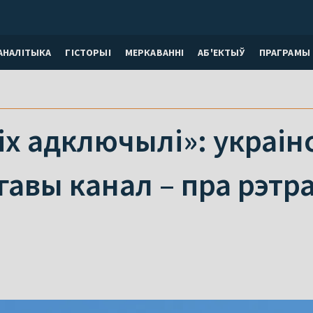
АНАЛІТЫКА
ГІСТОРЫІ
МЕРКАВАННI
АБ'ЕКТЫЎ
ПРАГРАМЫ
іх адключылі»: украін
авы канал – пра рэтр