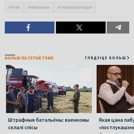
#ЛІТВА
#НЯМЕЧЧЫНА
#СУВАЛЬСКІ КАЛІДОР
БОЛЬШ ПА ГЭТАЙ ТЭМЕ
ГЛЯДЗІЦЕ БОЛЬШ
Штрафныя батальёны: ваенкомы
Якая цана па
склалі спісы
«постлукашэнк