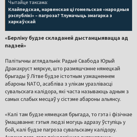
Чытайце таксама:
Клайпедская, нарвенская ці гомельская «народныя
рэспублікі» – пагроза? Тлумачыць змагарка з
харкаўскай
«Берліну будзе складаней дыстанцыявацца ад
падзей»
Палітычны аглядальнік Радыё Свабода Юрый
Дракахруст мяркуе, што размяшчэнне нямецкай
брыгады ў Літве будзе істотным узмацненнем
абароны NATO, асабліва з улікам уразлівасці
сувальскага калідора, які часта называюць адным з
самых слабых месцаў у сістэме абароны альянсу.
«Калі там будзе нямецкая брыгада, то гэта і фізічнае
ўмацаванне: гэтыя людзі могуць адразу ўступіць у
бой, калі будзе пагроза сувальскаму калідору.