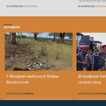
Дыскусія на к
Беларусь»
10 ЖНІЎНЯ 2026
АНАЛІТЫКА
09 ЖНІЎНЯ 2026
АНАЛІТ
АПОШНІЯ
У Малдове выбухнуў баявы
Штрафныя бат
беспілотнік
склалі спісы
10 ЖНІЎНЯ 2026
НАВІНЫ
10 ЖНІЎНЯ 2026
АНАЛІТ