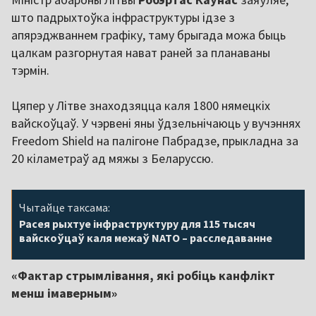
што падрыхтоўка інфраструктуры ідзе з
апярэджваннем графіку, таму брыгада можа быць
цалкам разгорнутая нават раней за планаваны
тэрмін.
Цяпер у Літве знаходзяцца каля 1800 нямецкіх
вайскоўцаў. У чэрвені яны ўдзельнічаюць у вучэннях
Freedom Shield на палігоне Пабрадзе, прыкладна за
20 кіламетраў ад мяжы з Беларуссю.
Чытайце таксама:
Расея рыхтуе інфраструктуру для 115 тысяч
вайскоўцаў каля межаў NATO – расследаванне
«Фактар стрымлівання, які робіць канфлікт
менш імаверным»