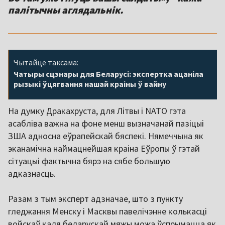
палітычны аглядальнік.
Чытайце таксама:
Чатыры сцэнары для Беларусі: экспертка ацаніла
рызыкі ўцягвання нашай краіны ў вайну
На думку Дракахруста, для Літвы і NATO гэта
асабліва важна на фоне менш вызначанай пазіцыі
ЗША адносна еўрапейскай бяспекі. Нямеччына як
эканамічна наймацнейшая краіна Еўропы ў гэтай
сітуацыі фактычна бярэ на сябе большую
адказнасць.
Разам з тым эксперт адзначае, што з пункту
гледжання Менску і Масквы павелічэнне колькасці
войскаў каля беларускай мяжы можа ўспрымацца як