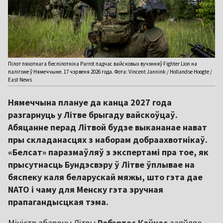
Пілот пяхотнага беспілотніка Parrot падчас вайсковых вучэнняў Fighter Lion на
палігоне ў Нямеччыне. 17 чэрвеня 2026 года. Фота: Vincent Jannink / Hollandse Hoogte /
East News
Нямеччына плануе да канца 2027 года
разгарнуць у Літве брыгаду вайскоўцаў.
Абяцанне перад Літвой будзе выкананае нават
пры складанасцях з наборам добраахвотнікаў.
«Белсат» паразмаўляў з экспертамі пра тое, як
прысутнасць Бундэсвэру ў Літве ўплывае на
бяспеку каля беларускай мяжы, што гэта дае
NATO і чаму для Менску гэта зручная
прапагандысцкая тэма.
Міністр абароны Літвы
Робэртас Каўнас
заяўляе,