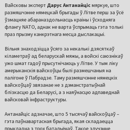
Вайсковы эксперт
Дарус Антанайціс
мяркуе, што
размяшчэнне нямецкай брыгады ў Літве перш за ўсё
ўзмацняе абараназдольнасць краіны і ўсходняга
флангу NATO, аднак не варта ўспрымаць гэта толькі
праз прызму канкрэтнага месца дыслакацыі.
Вільня знаходзіцца ўсяго за некалькі дзясяткаў
кіламетраў ад беларускай мяжы, а войскі саюзнікаў
ужо шмат гадоў прысутнічаюць у Літве. У тым ліку
амерыканскія вайскоўцы былі размешчаныя на
палігоне ў Пабрадзе. Таму размяшчэнне нямецкіх
вайскоўцаў звязанае не з дэманстратыўнай
блізкасцю да Беларусі, а з наяўнасцю адпаведнай
вайсковай інфраструктуры.
Антанайціс адзначае, што 5 тысячаў вайскоўцаў –
гэта паўнавартасная брыгада, якая складаецца
прыкладна з трох батальёнаў. Такое злучэнне