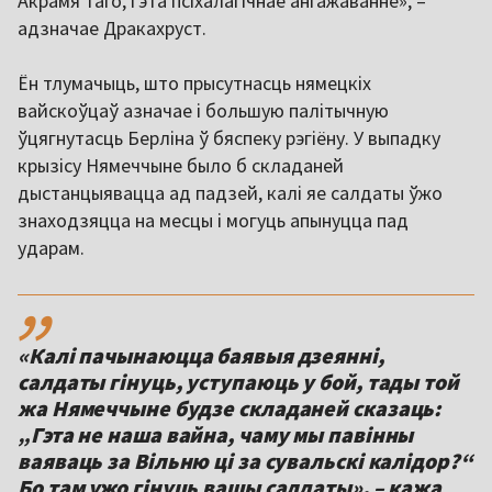
Акрамя таго, гэта псіхалагічнае ангажаванне», –
адзначае Дракахруст.
Ён тлумачыць, што прысутнасць нямецкіх
вайскоўцаў азначае і большую палітычную
ўцягнутасць Берліна ў бяспеку рэгіёну. У выпадку
крызісу Нямеччыне было б складаней
дыстанцыявацца ад падзей, калі яе салдаты ўжо
знаходзяцца на месцы і могуць апынуцца пад
ударам.
,,
«Калі пачынаюцца баявыя дзеянні,
салдаты гінуць, уступаюць у бой, тады той
жа Нямеччыне будзе складаней сказаць:
„Гэта не наша вайна, чаму мы павінны
ваяваць за Вільню ці за сувальскі калідор?“
Бо там ужо гінуць вашы салдаты», – кажа