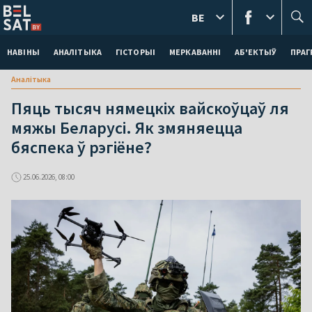
BE
НАВІНЫ
АНАЛІТЫКА
ГІСТОРЫІ
МЕРКАВАННI
АБ'ЕКТЫЎ
ПРАГ
Аналітыка
Пяць тысяч нямецкіх вайскоўцаў ля
мяжы Беларусі. Як змяняецца
бяспека ў рэгіёне?
25.06.2026, 08:00