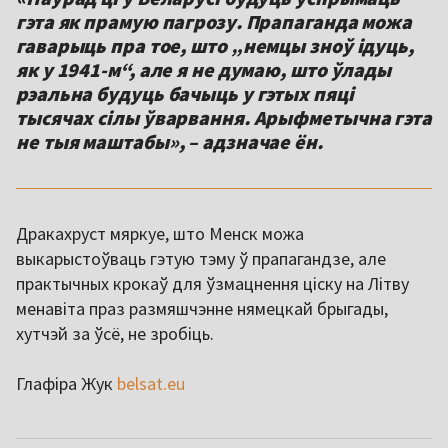
гэта як прамую пагрозу. Прапаганда можа
гаварыць пра тое, што „немцы зноў ідуць,
як у 1941-м“, але я не думаю, што ўлады
рэальна будуць бачыць у гэтых пяці
тысячах сілы ўварвання. Арыфметычна гэта
не тыя маштабы», – адзначае ён.
Дракахруст мяркуе, што Менск можа
выкарыстоўваць гэтую тэму ў прапагандзе, але
практычных крокаў для ўзмацнення ціску на Літву
менавіта праз размяшчэнне нямецкай брыгады,
хутчэй за ўсё, не зробіць.
Глафіра Жук
belsat.eu