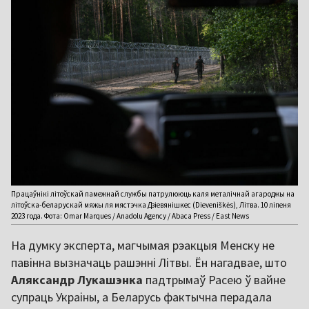
Працаўнікі літоўскай памежнай службы патрулююць каля металічнай агароджы на
літоўска-беларускай мяжы ля мястэчка Дзіевянішкес (Dieveniškės), Літва. 10 ліпеня
2023 года. Фота: Omar Marques / Anadolu Agency / Abaca Press / East News
На думку эксперта, магчымая рэакцыя Менску не
павінна вызначаць рашэнні Літвы. Ён нагадвае, што
Аляксандр Лукашэнка
падтрымаў Расею ў вайне
супраць Украіны, а Беларусь фактычна перадала