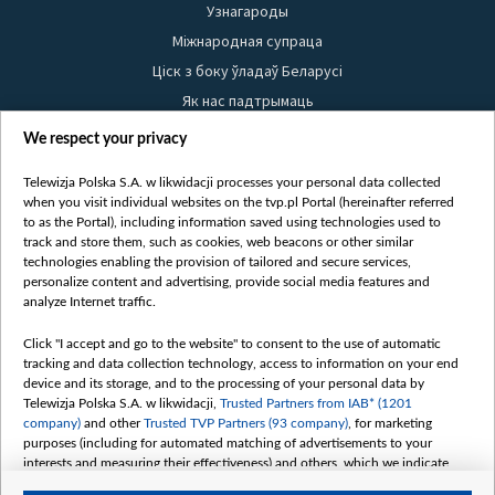
Узнагароды
Міжнародная супраца
Ціск з боку ўладаў Беларусі
Як нас падтрымаць
Правілы выкарыстання матэрыялаў
We respect your privacy
Інфармацыя аб адпраўніку
Telewizja Polska S.A. w likwidacji processes your personal data collected
Бяспека
when you visit individual websites on the tvp.pl Portal (hereinafter referred
Youtube
to as the Portal), including information saved using technologies used to
track and store them, such as cookies, web beacons or other similar
Белсат news
technologies enabling the provision of tailored and secure services,
personalize content and advertising, provide social media features and
Белсат Shorts
analyze Internet traffic.
Белсат Life
Жэстачайшы мульт
Click "I accept and go to the website" to consent to the use of automatic
tracking and data collection technology, access to information on your end
Belsat English
device and its storage, and to the processing of your personal data by
Biełsat PL
Telewizja Polska S.A. w likwidacji,
Trusted Partners from IAB* (1201
company)
and other
Trusted TVP Partners (93 company)
, for marketing
Белсат Now
purposes (including for automated matching of advertisements to your
Белсат History
interests and measuring their effectiveness) and others, which we indicate
below.