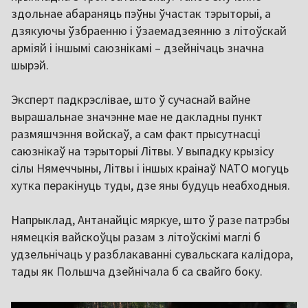
здольнае абараняць пэўны ўчастак тэрыторыі, а
дзякуючы ўзбраенню і ўзаемадзеянню з літоўскай
арміяй і іншымі саюзнікамі – дзейнічаць значна
шырэй.
Эксперт падкрэслівае, што ў сучаснай вайне
вырашальнае значэнне мае не дакладны пункт
размяшчэння войскаў, а сам факт прысутнасці
саюзнікаў на тэрыторыі Літвы. У выпадку крызісу
сілы Нямеччыны, Літвы і іншых краінаў NATO могуць
хутка перакінуць туды, дзе яны будуць неабходныя.
Напрыклад, Антанайціс мяркуе, што ў разе патрэбы
нямецкія вайскоўцы разам з літоўскімі маглі б
удзельнічаць у разблакаванні сувальскага калідора,
тады як Польшча дзейнічала б са свайго боку.