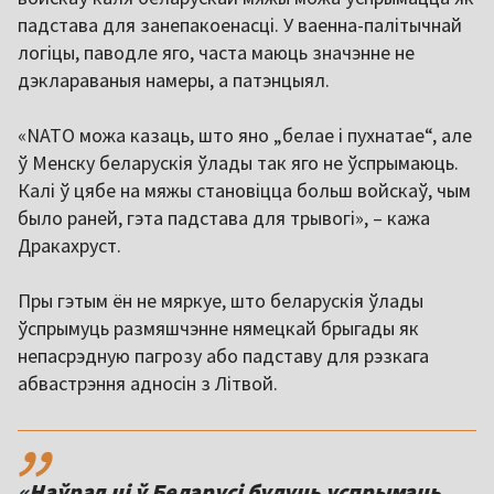
падстава для занепакоенасці. У ваенна-палітычнай
логіцы, паводле яго, часта маюць значэнне не
дэклараваныя намеры, а патэнцыял.
«NATO можа казаць, што яно „белае і пухнатае“, але
ў Менску беларускія ўлады так яго не ўспрымаюць.
Калі ў цябе на мяжы становіцца больш войскаў, чым
было раней, гэта падстава для трывогі», – кажа
Дракахруст.
Пры гэтым ён не мяркуе, што беларускія ўлады
ўспрымуць размяшчэнне нямецкай брыгады як
непасрэдную пагрозу або падставу для рэзкага
абвастрэння адносін з Літвой.
,,
«Наўрад ці ў Беларусі будуць успрымаць