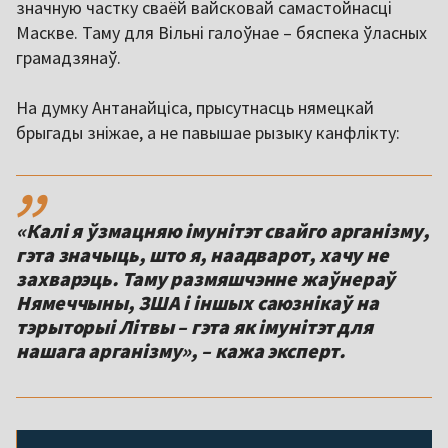
значную частку сваёй вайсковай самастойнасці
Маскве. Таму для Вільні галоўнае – бяспека ўласных
грамадзянаў.
На думку Антанайціса, прысутнасць нямецкай
брыгады зніжае, а не павышае рызыку канфлікту:
,,
«Калі я ўзмацняю імунітэт свайго арганізму,
гэта значыць, што я, наадварот, хачу не
захварэць. Таму размяшчэнне жаўнераў
Нямеччыны, ЗША і іншых саюзнікаў на
тэрыторыі Літвы – гэта як імунітэт для
нашага арганізму», – кажа эксперт.