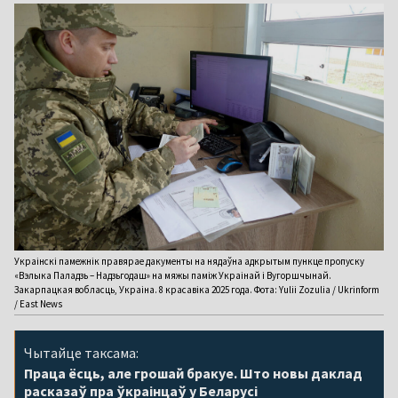
Украінскі памежнік правярае дакументы на нядаўна адкрытым пункце пропуску
«Вэлыка Паладзь – Надзьгодаш» на мяжы паміж Украінай і Вугоршчынай.
Закарпацкая вобласць, Украіна. 8 красавіка 2025 года. Фота: Yulii Zozulia / Ukrinform
/ East News
Чытайце таксама:
Праца ёсць, але грошай бракуе. Што новы даклад
расказаў пра ўкраінцаў у Беларусі