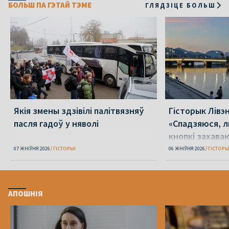
БОЛЬШ ПА ГЭТАЙ ТЭМЕ
ГЛЯДЗІЦЕ БОЛЬШ
Якія змены здзівілі палітвязняў
Гісторык Лівэн
пасля гадоў у няволі
«Спадзяюся, л
кнопкі захава
розум»
07 ЖНІЎНЯ 2026
ГІСТОРЫІ
06 ЖНІЎНЯ 2026
ГІСТОРЫ
АПОШНІЯ