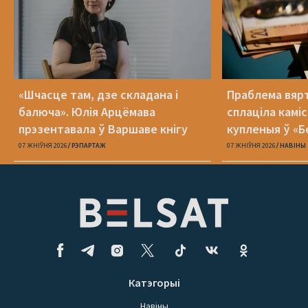
«Шчасце там, дзе складана і
Праблема вяр
балюча». Юлія Арцёмава
сплаціла камі
прэзентавала ў Варшаве кнігу
купленыя ў «Б
«Пока я искала слова»
07 ЖНІЎНЯ 2026
РЭПАРТАЖ
07 ЖНІЎНЯ 2026
НАВІНЫ
Катэгорыі
Навіны