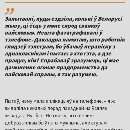
,,
Запытвалі, куды ездзіла, колькі ў Беларусі
жыву, ці ёсць у мяне сярод сваякоў
вайсковыя. Нешта фатаграфавалі ў
тэлефоне. Дакладна памятаю, што работнік
глядзеў тэлеграм, бо ўбачыў перапіску з
аднакласнікам і пытае: а хто гэта, а дзе
працуе, кім? Спрабаваў зразумець, ці мае
дачыненне ягонае прадпрыемства да
вайсковай справы, я так разумею.
Пытаў, чаму мала аплікацыяў на тэлефоне, – я ж
выдаліла некалькі перад паездкай на ўсялякі
выпадак. Ну і ўсё. Не скажу, што вельмі
добразычлівы быў гэты мужчына, але агулам
прайшло спакойна, нічога такога "занадта" не было,