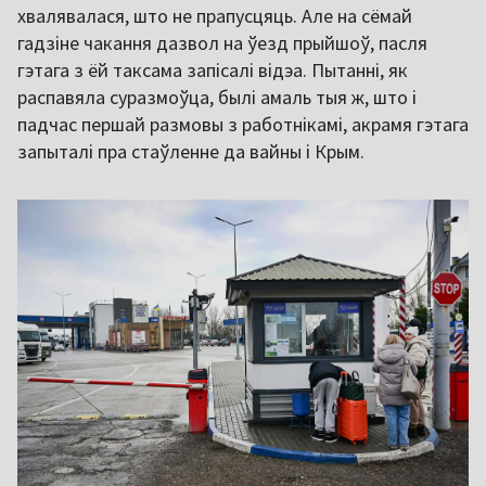
хвалявалася, што не прапусцяць. Але на сёмай
гадзіне чакання дазвол на ўезд прыйшоў, пасля
гэтага з ёй таксама запісалі відэа. Пытанні, як
распавяла суразмоўца, былі амаль тыя ж, што і
падчас першай размовы з работнікамі, акрамя гэтага
запыталі пра стаўленне да вайны і Крым.