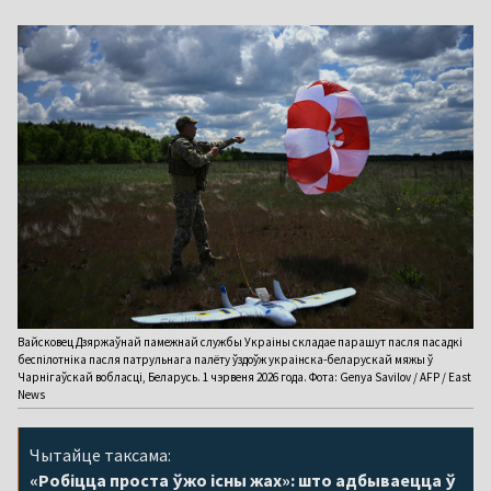
Вайсковец Дзяржаўнай памежнай службы Украіны складае парашут пасля пасадкі
беспілотніка пасля патрульнага палёту ўздоўж украінска-беларускай мяжы ў
Чарнігаўскай вобласці, Беларусь. 1 чэрвеня 2026 года. Фота: Genya Savilov / AFP / East
News
Чытайце таксама:
«Робіцца проста ўжо існы жах»: што адбываецца ў