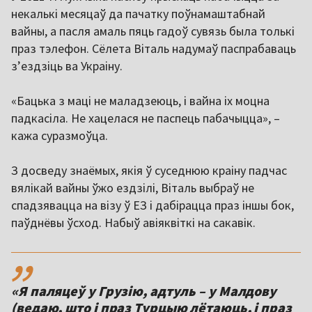
некалькі месяцаў да пачатку поўнамаштабнай
вайны, а пасля амаль пяць гадоў сувязь была толькі
праз тэлефон. Сёлета Віталь надумаў паспрабаваць
зʼездзіць ва Украіну.
«Бацька з маці не маладзеюць, і вайна іх моцна
падкасіла. Не хацелася не паспець пабачыцца», –
кажа суразмоўца.
З досведу знаёмых, якія ў суседнюю краіну падчас
вялікай вайны ўжо ездзілі, Віталь выбраў не
спадзявацца на візу ў ЕЗ і дабірацца праз іншы бок,
паўднёвы ўсход. Набыў авіяквіткі на сакавік.
,,
«Я паляцеў у Грузію, адтуль – у Малдову
(ведаю, што і праз Турцыю лётаюць, і праз