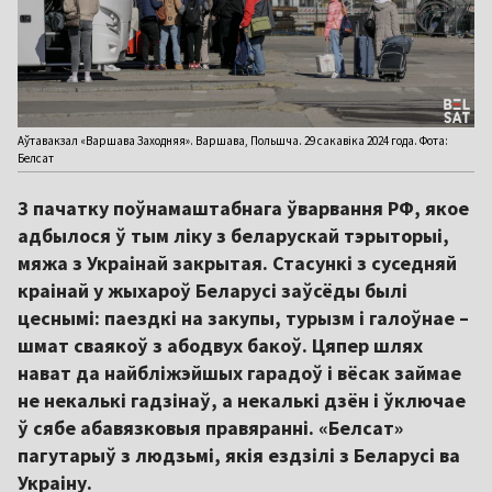
Аўтавакзал «Варшава Заходняя». Варшава, Польшча. 29 сакавіка 2024 года. Фота:
Белсат
З пачатку поўнамаштабнага ўварвання РФ, якое
адбылося ў тым ліку з беларускай тэрыторыі,
мяжа з Украінай закрытая. Стасункі з суседняй
краінай у жыхароў Беларусі заўсёды былі
цеснымі: паездкі на закупы, турызм і галоўнае –
шмат сваякоў з абодвух бакоў. Цяпер шлях
нават да найбліжэйшых гарадоў і вёсак займае
не некалькі гадзінаў, а некалькі дзён і ўключае
ў сябе абавязковыя правяранні. «Белсат»
пагутарыў з людзьмі, якія ездзілі з Беларусі ва
Украіну.