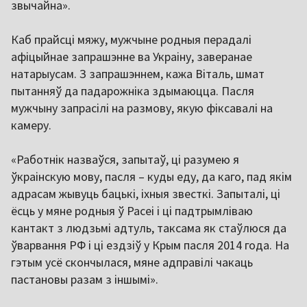
звычайна».
Каб прайсці мяжу, мужчыне родныя перадалі
афіцыйнае запрашэнне ва Украіну, заверанае
натарыусам. З запрашэннем, кажа Віталь, шмат
пытанняў да падарожніка здымаюцца. Пасля
мужчыну запрасілі на размову, якую фіксавалі на
камеру.
«Работнік назваўся, запытаў, ці разумею я
ўкраінскую мову, пасля – куды еду, да каго, пад якім
адрасам жывуць бацькі, іхныя звесткі. Запыталі, ці
ёсць у мяне родныя ў Расеі і ці падтрымліваю
кантакт з людзьмі адтуль, таксама як стаўлюся да
ўварвання РФ і ці ездзіў у Крым пасля 2014 года. На
гэтым усё скончылася, мяне адправілі чакаць
пастановы разам з іншымі».