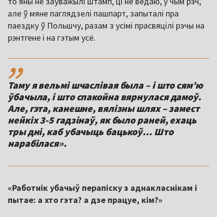
то яны не заўважылі штамп, ці не ведаю, у чым рэч,
але ў мяне паглядзелі пашпарт, запыталі пра
паездку ў Польшчу, разам з усімі прасвяцілі рэчы на
рэнтгене і на гэтым усё.
,,
Таму я вельмі шчаслівая была – і што сямʼю
ўбачыла, і што спакойна вярнулася дамоў.
Але, гэта, канешне, вялізны шлях – замест
нейкіх 3-5 гадзінаў, як было раней, ехаць
тры дні, каб убачыць бацькоў… Што
нарабілася».
«Работнік убачыў перапіску з аднакласнікам і
пытае: а хто гэта? а дзе працуе, кім?»