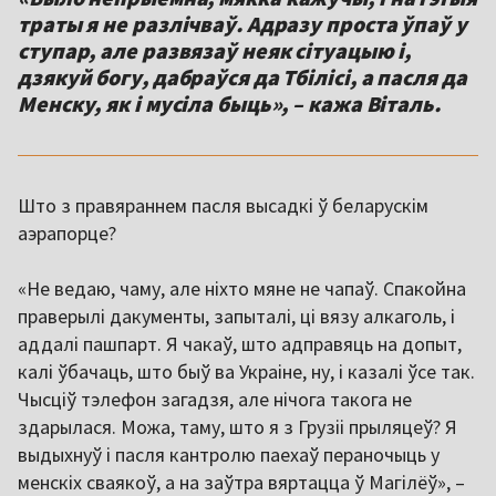
траты я не разлічваў. Адразу проста ўпаў у
ступар, але развязаў неяк сітуацыю і,
дзякуй богу, дабраўся да Тбілісі, а пасля да
Менску, як і мусіла быць», – кажа Віталь.
Што з правяраннем пасля высадкі ў беларускім
аэрапорце?
«Не ведаю, чаму, але ніхто мяне не чапаў. Спакойна
праверылі дакументы, запыталі, ці вязу алкаголь, і
аддалі пашпарт. Я чакаў, што адправяць на допыт,
калі ўбачаць, што быў ва Украіне, ну, і казалі ўсе так.
Чысціў тэлефон загадзя, але нічога такога не
здарылася. Можа, таму, што я з Грузіі прыляцеў? Я
выдыхнуў і пасля кантролю паехаў пераночыць у
менскіх сваякоў, а на заўтра вяртацца ў Магілёў», –