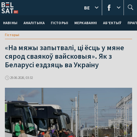
BE
НАВІНЫ
АНАЛІТЫКА
ГІСТОРЫІ
МЕРКАВАННI
АБ'ЕКТЫЎ
ПРАГ
Гісторыі
«На мяжы запытвалі, ці ёсць у мяне
сярод сваякоў вайсковыя». Як з
Беларусі ездзяць ва Украіну
29.06.2026, 03:32