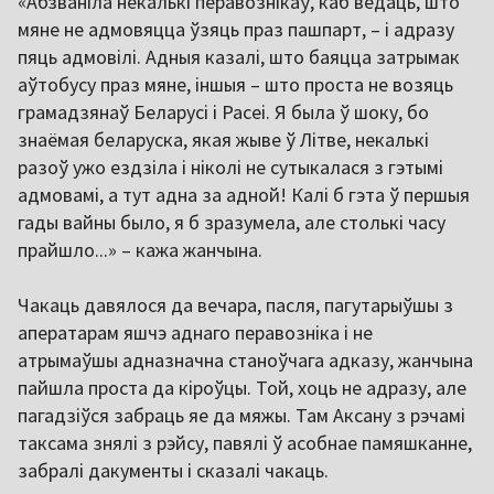
«Абзваніла некалькі перавознікаў, каб ведаць, што
мяне не адмовяцца ўзяць праз пашпарт, – і адразу
пяць адмовілі. Адныя казалі, што баяцца затрымак
аўтобусу праз мяне, іншыя – што проста не возяць
грамадзянаў Беларусі і Расеі. Я была ў шоку, бо
знаёмая беларуска, якая жыве ў Літве, некалькі
разоў ужо ездзіла і ніколі не сутыкалася з гэтымі
адмовамі, а тут адна за адной! Калі б гэта ў першыя
гады вайны было, я б зразумела, але столькі часу
прайшло...» – кажа жанчына.
Чакаць давялося да вечара, пасля, пагутарыўшы з
аператарам яшчэ аднаго перавозніка і не
атрымаўшы адназначна станоўчага адказу, жанчына
пайшла проста да кіроўцы. Той, хоць не адразу, але
пагадзіўся забраць яе да мяжы. Там Аксану з рэчамі
таксама знялі з рэйсу, павялі ў асобнае памяшканне,
забралі дакументы і сказалі чакаць.