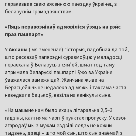
пераказвае сваю вясеннюю паездку ўкраінец з
беларускім грамадзянствам.
«Пяць перавознікаў адмовіліся ўзяць на рэйс
праз пашпарт»
У
Аксаны
(імя змененае) гісторыя, падобная да той,
што расказаў папярэдні суразмоўца: у маладосці
пераехала ў Беларусь з сямʼёй, шмат год таму
атрымала беларускі пашпарт і ўжо ва Украіне
ўважалася замежніцай. Жанчына жыве на
Берасцейшчыне недалёка ад мяжы і таксама часта
наведвала бацькоў, вазіла на канікулы сына.
«На машыне нам было ехаць літаральна 2,5–3
гадзіны, калі няма чаргі ў пунктах пропуску. У сезон
агародаў мы з мужам ездзілі ледзь не кожны
тыдзень, дзеці – што мой сын, што сын знаёмай з