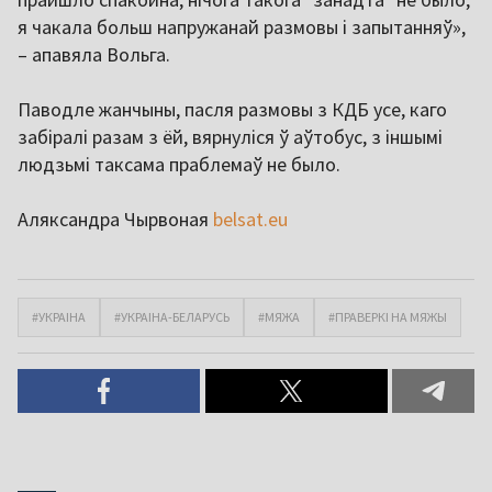
я чакала больш напружанай размовы і запытанняў»,
– апавяла Вольга.
Паводле жанчыны, пасля размовы з КДБ усе, каго
забіралі разам з ёй, вярнуліся ў аўтобус, з іншымі
людзьмі таксама праблемаў не было.
Аляксандра Чырвоная
belsat.eu
#УКРАІНА
#УКРАІНА-БЕЛАРУСЬ
#МЯЖА
#ПРАВЕРКІ НА МЯЖЫ