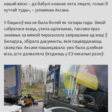
нашай вёскі – да бабулі кожнае лета ляцелі, толькі б
хутчэй туды», – успамінае Аксана.
У бацькоў яна не была болей як чатыры гады. Зімой
сабралася ехаць, узяла адпачынак, таксама праз
знаёмых за мяжой перасылала запрашэнне ад маці ў
Беларусь, збірала дакументы, якія пацвярджаюць
сваяцтва. Аксане пашанцавала: ужо была дзейная
віза, што дазваляла ўязджаць у ЕЗ некалькі разоў.