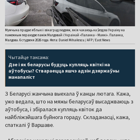
Мужчына прадае яблыкі і вінаград людзям, якія чакаюць на ўезд ва Украіну на
памежным пераходзе паміж Малдовай і Украінай «Паланка – Маякі». Паланка,
Малдова. 6 студзеня 2026 года. Фота: Daniel Mihailescu / AFP / East News
Чытайце таксама:
Дзе і як беларусы будуць купляць квіткі на
аўтобусы? Ствараецца яшчэ адзін дзяржаўны
манапаліст
З Беларусі жанчына выехала ў канцы лютага. Кажа,
ужо ведала, што на мяжы беларусаў высаджваюць з
аўтобуса, і збіралася купляць квіток да
найбліжэйшага буйнога гораду. Складанасці, кажа,
спаткалі ў Варшаве.