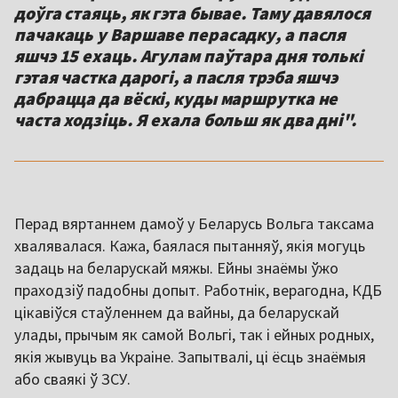
доўга стаяць, як гэта бывае. Таму давялося
пачакаць у Варшаве перасадку, а пасля
яшчэ 15 ехаць. Агулам паўтара дня толькі
гэтая частка дарогі, а пасля трэба яшчэ
дабрацца да вёскі, куды маршрутка не
часта ходзіць. Я ехала больш як два дні".
Перад вяртаннем дамоў у Беларусь Вольга таксама
хвалявалася. Кажа, баялася пытанняў, якія могуць
задаць на беларускай мяжы. Ейны знаёмы ўжо
праходзіў падобны допыт. Работнік, верагодна, КДБ
цікавіўся стаўленнем да вайны, да беларускай
улады, прычым як самой Вольгі, так і ейных родных,
якія жывуць ва Украіне. Запытвалі, ці ёсць знаёмыя
або сваякі ў ЗСУ.