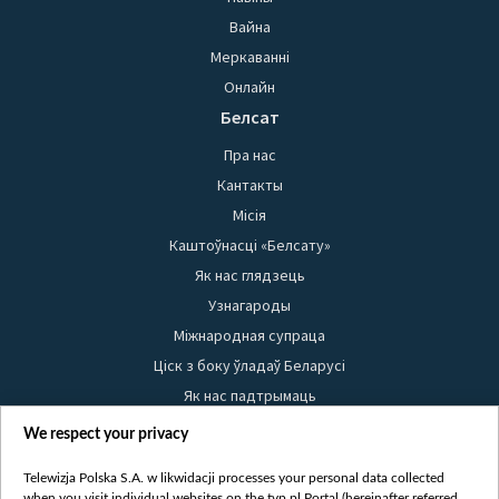
Вайна
Меркаванні
Онлайн
Белсат
Пра нас
Кантакты
Місія
Каштоўнасці «Белсату»
Як нас глядзець
Узнагароды
Міжнародная супраца
Ціск з боку ўладаў Беларусі
Як нас падтрымаць
Правілы выкарыстання матэрыялаў
We respect your privacy
Інфармацыя аб адпраўніку
Telewizja Polska S.A. w likwidacji processes your personal data collected
Бяспека
when you visit individual websites on the tvp.pl Portal (hereinafter referred