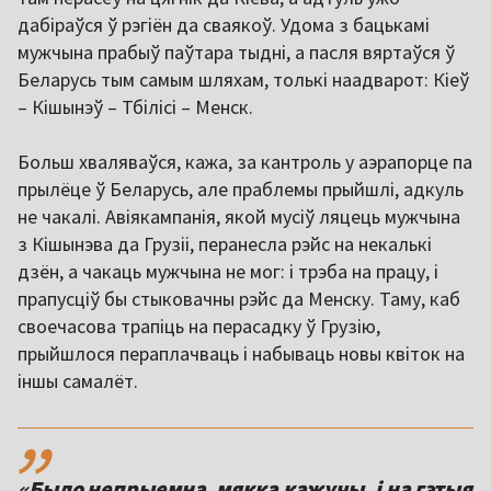
дабіраўся ў рэгіён да сваякоў. Удома з бацькамі
мужчына прабыў паўтара тыдні, а пасля вяртаўся ў
Беларусь тым самым шляхам, толькі наадварот: Кіеў
– Кішынэў – Тбілісі – Менск.
Больш хваляваўся, кажа, за кантроль у аэрапорце па
прылёце ў Беларусь, але праблемы прыйшлі, адкуль
не чакалі. Авіякампанія, якой мусіў ляцець мужчына
з Кішынэва да Грузіі, перанесла рэйс на некалькі
дзён, а чакаць мужчына не мог: і трэба на працу, і
прапусціў бы стыковачны рэйс да Менску. Таму, каб
своечасова трапіць на перасадку ў Грузію,
прыйшлося пераплачваць і набываць новы квіток на
іншы самалёт.
,,
«Было непрыемна, мякка кажучы, і на гэтыя