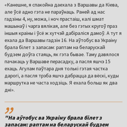
«Канешне, я спакойна даехала з Варшавы да Кіева,
але ўсё адно гэта не параўнаць. Раней ад нас
гадзіны 4, ну, можа, і ноч прастаіш, калі шмат
машынаў і чарга вялікая, але без гэтых кругоў праз
іншыя краіны і ўсё ж хутчэй дабіраліся дамоў. А тут я
ехала да Варшавы гадзін 16. На аўтобус ва Украіну
брала білет з запасам: раптам на беларускай
будзем доўга стаяць, як гэта бывае. Таму давялося
пачакаць у Варшаве перасадку, а пасля яшчэ 15
ехаць. Агулам паўтара дня толькі гэтая частка
дарогі, а пасля трэба яшчэ дабрацца да вёскі, куды
маршрутка не часта ходзіць. Я ехала больш як два
дні».
,,
"На аўтобус ва Украіну брала білет з
запасам: раптам на беларускай будзем