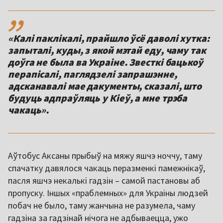
,,
«Калі паклікалі, прайшло ўсё даволі хутка:
запыталі, куды, з якой мэтай еду, чаму так
доўга не была ва Украіне. Звесткі бацькоў
перапісалі, паглядзелі запрашэнне,
адсканавалі мае дакументы, сказалі, што
будуць адпраўляць у Кіеў, а мне трэба
чакаць».
Аўтобус Аксаны прыбыў на мяжу яшчэ ноччу, таму
спачатку давялося чакаць перазменкі памежнікаў,
пасля яшчэ некалькі гадзін – самой пастановы аб
пропуску. Іншых «праблемных» для Украіны людзей
побач не было, таму жанчына не разумела, чаму
гадзіна за гадзінай нічога не адбываецца, ужо