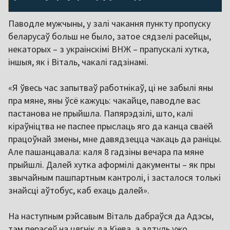
Паводле мужчыны, у залі чакання пункту пропуску
беларусаў больш не было, затое сядзелі расейцы,
некаторых – з украінскімі ВНЖ – прапускалі хутка,
іншыя, як і Віталь, чакалі гадзінамі.
«Я ўвесь час запытваў работнікаў, ці не забылі яны
пра мяне, яны ўсё кажуць: чакайце, паводле вас
пастанова не прыйшла. Папярэдзілі, што, калі
кіраўніцтва не паспее прыслаць яго да канца сваёй
працоўнай змены, мне давядзецца чакаць да раніцы.
Але пашанцавала: каля 8 гадзіны вечара па мяне
прыйшлі. Далей хутка аформілі дакументы – як пры
звычайным пашпартным кантролі, і засталося толькі
знайсці аўтобус, каб ехаць далей».
На наступным рэйсавым Віталь дабраўся да Адэсы,
там перасеў на цягнік да Кіева, а адтуль ужо