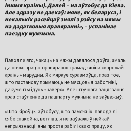
іншыя краіны). Далей – на аўтобус да Кіева.
Але адразу не даехаў: мяне, як беларуса, і
некалькіх расейцаў знялі з рэйсу на мяжы
на дадатковыя правяранні», – успамінае
паездку мужчына.
Паводле яго, чакаць на мяжы давялося доўга, амаль
да ночы: працэс правярання грамадзяніна «варожай
краіны» марудны. Як мяркуе суразмоўца, праз тое,
што пастанову прымаюць не мясцовыя работнікі,
дакументы ідуць «наверх». Але штучнага зацягвання
праз стаўленне да пашпарту мужчына не заўважыў.
«Што кіроўцы аўтобусу, што памежнікі паводзілі
сябе спакойна, ветліва, я не заўважыў нейкай
непрыязнасці: яны проста рабілі сваю працу, як