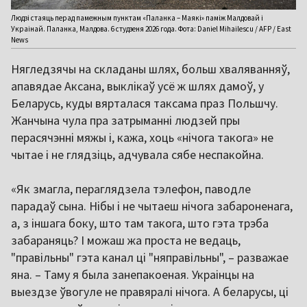
Людзі стаяць перад памежным пунктам «Паланка – Маякі» паміж Малдовай і
Украінай. Паланка, Малдова. 6 студзеня 2026 года. Фота: Daniel Mihailescu / AFP / East
News
Нягледзячы на складаны шлях, больш хваляванняў,
апавядае Аксана, выклікаў усё ж шлях дамоў, у
Беларусь, куды вярталася таксама праз Польшчу.
Жанчына чула пра затрыманні людзей пры
перасячэнні мяжы і, кажа, хоць «нічога такога» не
чытае і не глядзіць, адчувала сябе неспакойна.
«Як змагла, пераглядзела тэлефон, паводле
парадаў сына. Нібы і не чытаеш нічога забароненага,
а, з іншага боку, што там такога, што гэта трэба
забараняць? І можаш жа проста не ведаць,
"правільны" гэта канал ці "няправільны", – разважае
яна. – Таму я была занепакоеная. Украінцы на
выездзе ўвогуле не правяралі нічога. А беларусы, ці