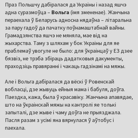
Праз Польшчу дабіралася да Украіны і назад яшчэ
адна суразмоўца –
Вольга
(імя змененае). Жанчына
пераехала ў Беларусь адносна нядаўна – літаральна
за пару гадоў да пачатку поўнамаштабнай вайны.
Грамадзянства яшчэ не мяняла, мае від на
жыхарства. Таму з шляхам у бок Украіны для яе
праблемаў увогуле не было: для ўкраінцаў у ЕЗ дзее
бязвіз, не трэба збіраць дадатковыя дакументы,
праходзіць правяранні і чакаць гадзінамі на мяжы.
Але і Вольга дабіралася да вёскі ў Ровенскай
вобласці, дзе жывуць ейныя мама і бабуля, доўга.
Паездка, кажа, была ў красавіку. Жанчына апавядае,
што на ўкраінскай мяжы на кантролі яе толькі
запыталі, дзе жыве і чаму доўга не прыязджала.
Пасля разам з усімі яна вярнулася ў аўтобус і
паехала.