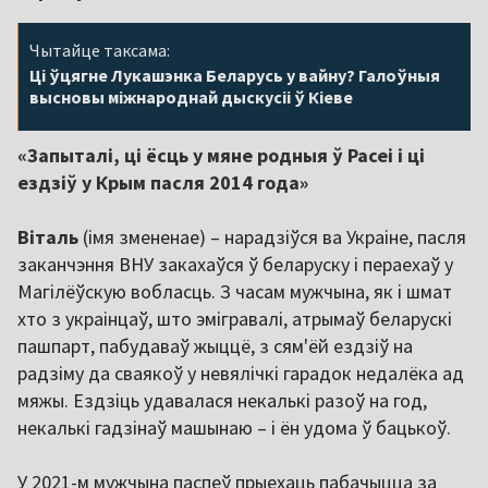
Чытайце таксама:
Ці ўцягне Лукашэнка Беларусь у вайну? Галоўныя
высновы міжнароднай дыскусіі ў Кіеве
«Запыталі, ці ёсць у мяне родныя ў Расеі і ці
ездзіў у Крым пасля 2014 года»
Віталь
(імя змененае) – нарадзіўся ва Украіне, пасля
заканчэння ВНУ закахаўся ў беларуску і пераехаў у
Магілёўскую вобласць. З часам мужчына, як і шмат
хто з украінцаў, што эмігравалі, атрымаў беларускі
пашпарт, пабудаваў жыццё, з сям'ёй ездзіў на
радзіму да сваякоў у невялічкі гарадок недалёка ад
мяжы. Ездзіць удавалася некалькі разоў на год,
некалькі гадзінаў машынаю – і ён удома ў бацькоў.
У 2021-м мужчына паспеў прыехаць пабачыцца за