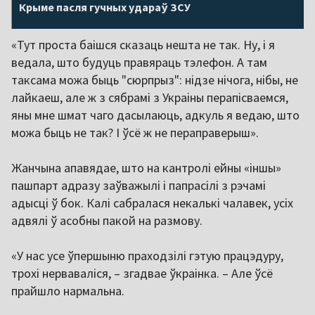
Крыме пасля гучных удараў ЗСУ
«Тут проста баішся сказаць нешта не так. Ну, і я
ведала, што будуць правяраць тэлефон. А там
таксама можа быць "сюрпрыз": нідзе нічога, нібы, не
лайкаеш, але ж з сябрамі з Украіны перапісваемся,
яны мне шмат чаго дасылаюць, адкуль я ведаю, што
можа быць не так? І ўсё ж не пераправерыш».
Жанчына апавядае, што на кантролі ейны «іншы»
пашпарт адразу заўважылі і папрасілі з рэчамі
адысці ў бок. Калі сабралася некалькі чалавек, усіх
адвялі ў асобны пакой на размову.
«У нас усе ўпершыню праходзілі гэтую працэдуру,
трохі нерваваліся, – згадвае ўкраінка. – Але ўсё
прайшло нармальна.