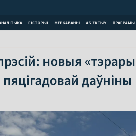
АНАЛІТЫКА
ГІСТОРЫІ
МЕРКАВАННI
АБ'ЕКТЫЎ
ПРАГРАМЫ
прэсій: новыя «тэрарыс
 пяцігадовай даўніны