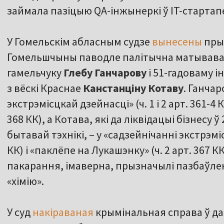
займала пазіцыю QA-інжынеркі ў IT-стартапе
У Гомельскім абласным судзе
вынесены
пры
Гомельшчыны паводле палітычна матываван
гамельчуку
Глебу Ганчарову
і 51-гадоваму 
з вёскі Краснае
Канстанціну Котаву
. Ганчар
экстрэмісцкай дзейнасці» (ч. 1 і 2 арт. 361-4 
368 КК), а Котава, які да ліквідацыі бізнесу
бытавай тэхнікі, – у «садзейнічанні экстрэмісц
КК) і «паклёпе на Лукашэнку» (ч. 2 арт. 367 
пакарання, імаверна, прызначылі пазбаўлен
«хімію».
У суд
накіраваная
крымінальная справа ў да