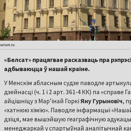
urism.ru
«Белсат» працягвае расказваць пра рэпрэсі
адбываюцца ў нашай краіне.
У Менскім абласным судзе паводле артыкула
дзейнасці (ч. 1 і 2 арт. 361-4 КК) па «справе 
айцішніцу з Мар'інай Горкі
Яну Гурыновіч
, 
«хатнюю хімію». Паводле інфармацыі «Наша
дзіця, мае вышэйшую геаграфічную адукацыю
менеджаркай у спартыўнай аналітычнай камп