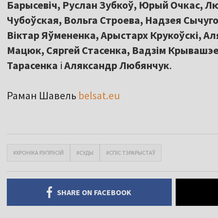
Барысевіч, Руслан Зубкоў, Юрый Очкас, Л
Чубоўская, Вольга Строева, Надзея Сычуго
Віктар Яўмененка, Арыстарх Крукоўскі, Ал
Мацюк, Сяргей Стасенка, Вадзім Крывашэе
Тарасенка
і
Аляксандр Любянчук
.
Раман Шавель
belsat.eu
#ХРОНІКА РЭПРЭСІЙ
#СУДЫ
#СПІС ТЭРАРЫСТАЎ
SHARE ON FACEBOOK