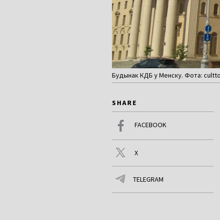
Будынак КДБ у Менску. Фота: cultto
SHARE
FACEBOOK
X
TELEGRAM