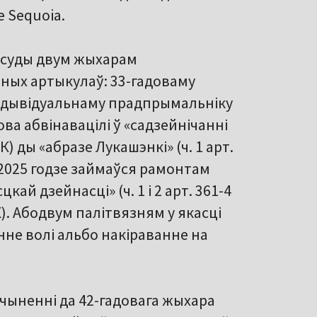
 Sequoia.
суды двум жыхарам
ых артыкулаў: 33-гадоваму
індывідуальнаму прадпрымальніку
ова абвінавацілі ў «садзейнічанні
КК) ды «абразе Лукашэнкі» (ч. 1 арт.
 ў 2025 годзе займаўся рамонтам
кай дзейнасці» (ч. 1 і 2 арт. 361-4
КК). Абодвум палітвязням у якасці
не волі альбо накіраванне на
чыненні да 42-гадовага жыхара