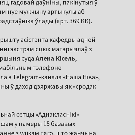
пяцігадовай даўніны, пакінутыя ў
крымінуе мужчыну артыкулы аб
прадстаўніка ўлады (арт. 369 КК).
арышту асістэнта кафедры адной
анні экстрэмісцкіх матэрыялаў з
аршыня суда
Алена Кісель
,
 мабільным тэлефоне
ла з Telegram-канала «Наша Ніва»,
аны ў даход дзяржавы як «сродак
льнай сетцы «Аднакласнікі»
фам у памеры 15 базавых
анне з улікам таго, што жанчына