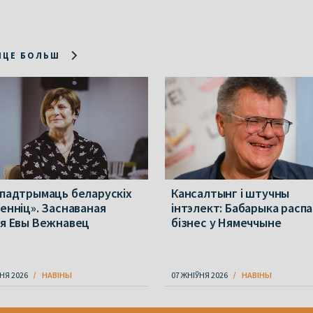
ІЦЕ БОЛЬШ
 падтрымаць беларускіх
Кансалтынг і штучны
менніц». Заснаваная
інтэлект: Бабарыка расп
ія Евы Вежнавец
бізнес у Нямеччыне
НЯ 2026
НАВІНЫ
07 ЖНІЎНЯ 2026
НАВІНЫ