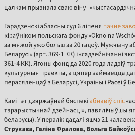
цалкам прызнала сваю віну і «чыстасардэчн
Гарадзенскі абласны суд 6 ліпеня
пачне зав
кіраўніком польскага фонду «Okno na Wsch
за мяжой ужо больш за 20 гадоў. Мужчыну 
Беларусі» (арт. 369-1 КК) і «садзейнічанні экс
361-4 КК). Ягоны фонд да 2020 года ладзіў
культурныя праекты, а цяпер займаецца да
перасяленцаў з Беларусі, Украіны і Расеі ў Б
Камітэт дзяржаўнай бяспекі
абнавіў спіс
«ас
тэрарыстычнай дзейнасці», павялічыўшы яго 
беларусы). У пералік дадалі яшчэ 21 чалавек
Струкава, Галіна Фралова, Вольга Байкоў