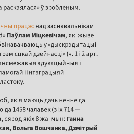
а раскаялася» ў зробленым.
очны працэс
над заснавальнікам і
ód»
Паўлам Міцкевічам
, які жыве
абвінавачваюць у «дыскрэдытацыі
трэмісцкай дзейнасці» (ч. 1 і 2 арт.
 трансмежавыя адукацыйныя і
памогай і інтэграцыяй
еластоку.
об, якія маюць дачыненне да
да 1458 чалавек (з іх 714 —
а, сярод якіх 8 жанчын:
Ганна
ская, Вольга Вошчанка, Дзмітрый