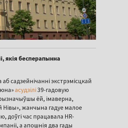
і, якія бесперапынна
 аб садзейнічанні экстрэмісцкай
Гаюна»
асудзілі
39-гадовую
прызначыўшы ёй, імаверна,
й Нівы», жанчына гадуе малое
, доўгі час працавала HR-
аніі, а апошнія два гады