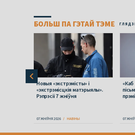
БОЛЬШ ПА ГЭТАЙ ТЭМЕ
ГЛЯДЗ
 ў
Новыя «экстрэмісты» і
«Каб
лік
«экстрэмісцкія матэрыялы».
пісь
у
Рэпрэсіі 7 жніўня
прэм
не
07 ЖНІЎНЯ 2026
НАВІНЫ
07 ЖНІЎ
Item