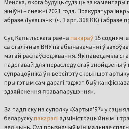
Менска, якога будуць судзіць за каментары 
жніўні – снежні 2021 года. Пракуратура ін
абразе Лукашэнкі (ч. 1 арт. 368 КК) і абразе 
Суд Капыльскага раёна
пакараў
15 соднямі 
са сталічных ВНУ па абвінавачанні ў захоўв
мэтай распаўсюджвання. Як паведаміла ст
падставай для пераследу стаў знойдзены ў
супрацоўніка ўніверсітэту скрыншот артыку
пры гэтым сам дарагі гаджэт быў канфіскав
здзяйснення правапарушэння».
За падпіску на суполку «Хартыя'97» у сацыя
беларуску
пакаралі
адміністрацыйным штра
велічынь. Суд прызначыў мінімальнае спагн