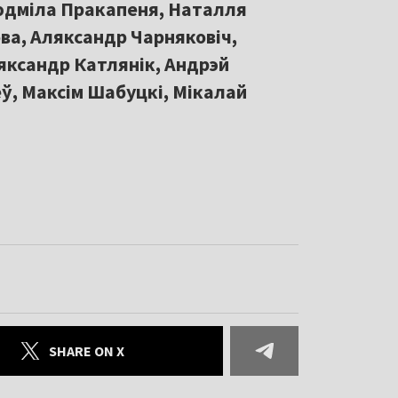
юдміла Пракапеня, Наталля
ва, Аляксандр Чарняковіч,
яксандр Катлянік, Андрэй
ў, Максім Шабуцкі, Мікалай
SHARE ON X