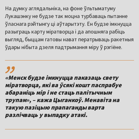
На думку аглядальніка, на фоне ўльтыматуму
Лукашэнку не будзе так моцна турбаваць пытанне
ўласнага рэйтынгу ці аўтарытэту. Ён будзе імкнуцца
разыграць карту міратворца і да апошняга рабіць
выгляд, быццам гатовы нават ператрываць ракетныя
ўдары нібыта дзеля падтрымання міру ў рэгіёне.
,,
«Менск будзе імкнуцца паказаць свету
міратворца, які ва ўсякі кошт паспрабуе
абараніць мір і не стаць палітычным
трупам», – кажа Цыганкоў. Менавіта на
такую пазіцыю прапаганды варта