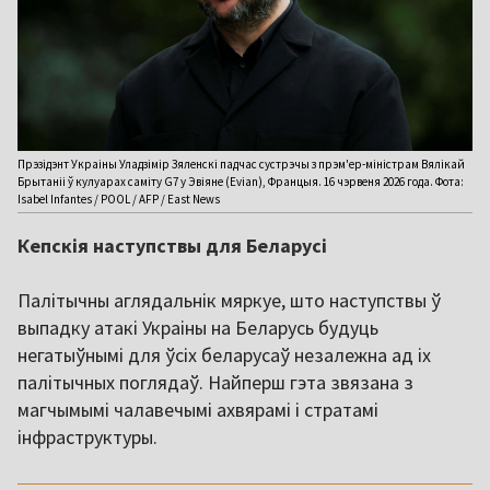
Прэзідэнт Украіны Уладзімір Зяленскі падчас сустрэчы з прэм'ер-міністрам Вялікай
Брытаніі ў кулуарах саміту G7 у Эвіяне (Evian), Францыя. 16 чэрвеня 2026 года. Фота:
Isabel Infantes / POOL / AFP / East News
Кепскія наступствы для Беларусі
Палітычны аглядальнік мяркуе, што наступствы ў
выпадку атакі Украіны на Беларусь будуць
негатыўнымі для ўсіх беларусаў незалежна ад іх
палітычных поглядаў. Найперш гэта звязана з
магчымымі чалавечымі ахвярамі і стратамі
інфраструктуры.
,,