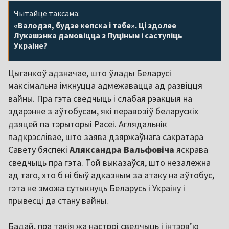
Чытайце таксама:
«Валодзя, будзе кепска і табе». Ці здолее
Лукашэнка дамовіцца з Пуціным і саступіць
Украіне?
Цыганкоў адзначае, што ўлады Беларусі
максімальна імкнуцца адмежавацца ад развіцця
вайны. Пра гэта сведчыць і слабая рэакцыя на
здарэнне з аўтобусам, які перавозіў беларускіх
дзяцей па тэрыторыі Расеі. Аглядальнік
падкрэслівае, што заява дзяржаўнага сакратара
Савету бяспекі
Аляксандра Вальфовіча
яскрава
сведчыць пра гэта. Той выказаўся, што незалежна
ад таго, хто б ні быў адказным за атаку на аўтобус,
гэта не зможа сутыкнуць Беларусь і Украіну і
прывесці да стану вайны.
Бадай, пра такія жа настроі сведчыць і інтэрв’ю