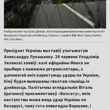
Разбураны мост праз раку Дняпро, якая ўтварае дзяржаўную мяжу паміж Украінай і
Беларуссю ў Чарнігаўскай вобласці, Украіна. 1 чэрвеня 2026. Фота: Genya Savilov /
AFP / East News
Прэзідэнт Украіны выставіў ультыматум
Аляксандру Лукашэнку. 20 чэрвеня Уладзімір
Зяленскі заявіў: калі афіцыйны Менск не
прыбярэ з памежжа рэтранслятары, з
дапамогай якіх карэктуюць удары па Украіне,
Кіеў будзе вымушаны гвалтам спыніць іх
дзейнасць. Палітычны аглядальнік Віталь
Цыганкоў пракаментаваў «Белсату», якія
наступствы можа мець удар Украіны па
Беларусі, чаму гэта невыгадна Варшаве, і