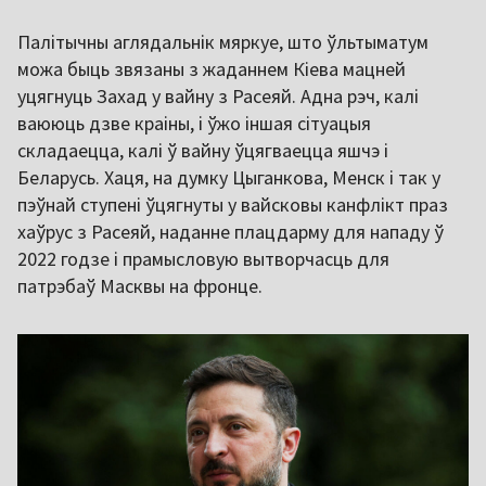
Палітычны аглядальнік мяркуе, што ўльтыматум
можа быць звязаны з жаданнем Кіева мацней
уцягнуць Захад у вайну з Расеяй. Адна рэч, калі
ваююць дзве краіны, і ўжо іншая сітуацыя
складаецца, калі ў вайну ўцягваецца яшчэ і
Беларусь. Хаця, на думку Цыганкова, Менск і так у
пэўнай ступені ўцягнуты у вайсковы канфлікт праз
хаўрус з Расеяй, наданне плацдарму для нападу ў
2022 годзе і прамысловую вытворчасць для
патрэбаў Масквы на фронце.