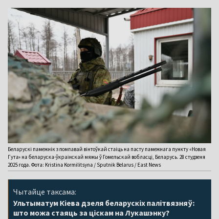
Беларускі памежнік з помпавай вінтоўкай стаіць на пасту памежнага пункту «Новая
Гута» на беларуска-ўкраінскай мяжы ў Гомельскай вобласці, Беларусь. 28 студзеня
2025 года. Фота: Kristina Kormilitsyna / Sputnik Belarus / East News
Чытайце таксама:
Ультыматум Кіева дзеля беларускіх палітвязняў:
што можа стаяць за ціскам на Лукашэнку?