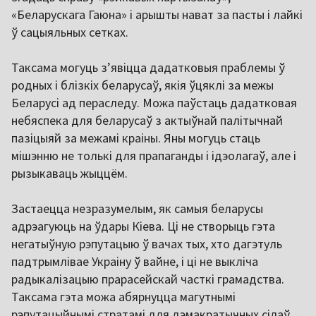
«Беларускага Гаюна» і арышты нават за пасты і лайкі
ў сацыяльных сетках.
Таксама могуць з’явіцца дадатковыя праблемы ў
родных і блізкіх беларусаў, якія ўцяклі за межы
Беларусі ад пераследу. Можа паўстаць дадатковая
небяспека для беларусаў з актыўнай палітычнай
пазіцыяй за межамі краіны. Яны могуць стаць
мішэнню не толькі для прапаганды і ідэолагаў, але і
рызыкаваць жыццём.
Застаецца незразумелым, як самыя беларусы
адрэагуюць на ўдары Кіева. Ці не створыць гэта
негатыўную рэпутацыю ў вачах тых, хто дагэтуль
падтрымлівае Украіну ў вайне, і ці не выкліча
радыкалізацыю прарасейскай часткі грамадства.
Таксама гэта можа абярнуцца магутнымі
рэпутацыйнымі стратамі для дэмакратычных сілаў,