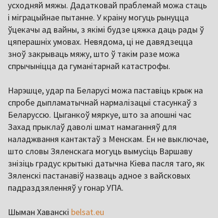
усходняй мяжы. Дадатковай праблемай можа стаць
і міграцыйнае пытанне. У краіну могуць рынуцца
ўцекачы ад вайны, з якімі будзе цяжка даць рады ў
цяперашніх умовах. Невядома, ці не давядзецца
зноў закрываць мяжу, што ў такім разе можа
спрычыніцца да гуманітарнай катастрофы.
Нарэшце, удар па Беларусі можа паставіць крыж на
спробе дыпламатычнай нармалізацыі стасункаў з
Беларуссю. Цыганкоў мяркуе, што за апошні час
Захад прыклаў даволі шмат намаганняў для
наладжвання кантактаў з Менскам. Ён не выключае,
што словы Зяленскага могуць вымусіць Варшаву
знізіць градус крытыкі датычна Кіева пасля таго, як
Зяленскі пастанавіў назваць адное з вайсковых
падраздзяленняў у гонар УПА.
Шыман Хаванскі
belsat.eu