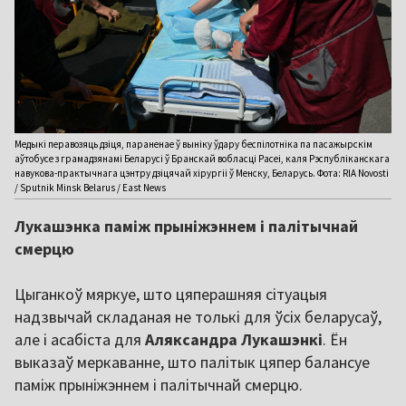
Медыкі перавозяць дзіця, параненае ў выніку ўдару беспілотніка па пасажырскім
аўтобусе з грамадзянамі Беларусі ў Бранскай вобласці Расеі, каля Рэспубліканскага
навукова-практычнага цэнтру дзіцячай хірургіі ў Менску, Беларусь. Фота: RIA Novosti
/ Sputnik Minsk Belarus / East News
Лукашэнка паміж прыніжэннем і палітычнай
смерцю
Цыганкоў мяркуе, што цяперашняя сітуацыя
надзвычай складаная не толькі для ўсіх беларусаў,
але і асабіста для
Аляксандра Лукашэнкі
. Ён
выказаў меркаванне, што палітык цяпер балансуе
паміж прыніжэннем і палітычнай смерцю.