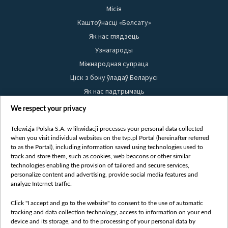
Місія
Каштоўнасці «Белсату»
Як нас глядзець
Узнагароды
Міжнародная супраца
Ціск з боку ўладаў Беларусі
Як нас падтрымаць
Правілы выкарыстання матэрыялаў
We respect your privacy
Інфармацыя аб адпраўніку
Telewizja Polska S.A. w likwidacji processes your personal data collected
Бяспека
when you visit individual websites on the tvp.pl Portal (hereinafter referred
Youtube
to as the Portal), including information saved using technologies used to
track and store them, such as cookies, web beacons or other similar
Белсат news
technologies enabling the provision of tailored and secure services,
personalize content and advertising, provide social media features and
Белсат Shorts
analyze Internet traffic.
Белсат Life
Жэстачайшы мульт
Click "I accept and go to the website" to consent to the use of automatic
tracking and data collection technology, access to information on your end
Belsat English
device and its storage, and to the processing of your personal data by