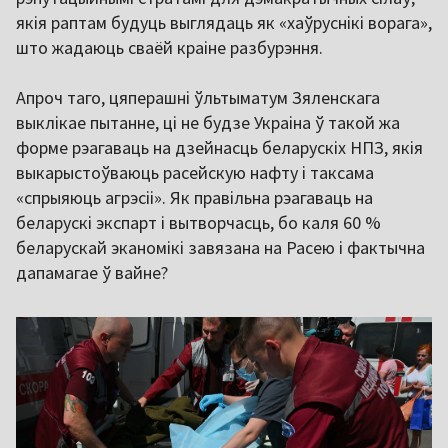
якія раптам будуць выглядаць як «хаўруснікі ворага»,
што жадаюць сваёй краіне разбурэння.
Апроч таго, цяперашні ўльтыматум Зяленскага
выклікае пытанне, ці не будзе Украіна ў такой жа
форме рэагаваць на дзейнасць беларускіх НПЗ, якія
выкарыстоўваюць расейскую нафту і таксама
«спрыяюць агрэсіі». Як правільна рэагаваць на
беларускі экспарт і вытворчасць, бо каля 60 %
беларускай эканомікі завязана на Расею і фактычна
дапамагае ў вайне?