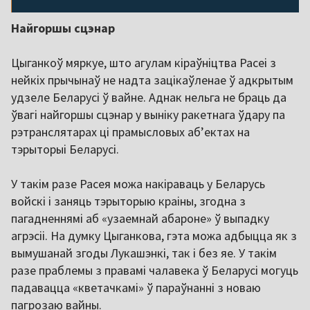
Найгоршы сцэнар
Цыганкоў мяркуе, што агулам кіраўніцтва Расеі з
нейкіх прычынаў не надта зацікаўленае ў адкрытым
удзеле Беларусі ў вайне. Аднак нельга не браць да
ўвагі найгоршы сцэнар у выніку ракетнага ўдару па
рэтранслятарах ці прамысловых аб’ектах на
тэрыторыі Беларусі.
У такім разе Расея можа накіраваць у Беларусь
войскі і заняць тэрыторыю краіны, згодна з
пагадненнямі аб «узаемнай абароне» ў выпадку
агрэсіі. На думку Цыганкова, гэта можа адбыцца як з
вымушанай згоды Лукашэнкі, так і без яе. У такім
разе праблемы з правамі чалавека ў Беларусі могуць
падавацца «кветачкамі» ў параўнанні з новаю
пагрозаю вайны.