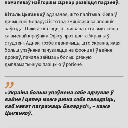
намаляваў найгоршы сцэнар развіцця падзеяў.
Віталь Цыганкоў
адзначае, што палітыка Кіева ў
дачыненні Беларусі істотна змянілася за апошнія
паўгода. Цяжка сказаць, ці звязана гэта выключна
са зменай кіраўніка Офісу прэзідэнта Украіны ў
студзені. Аднак трэба адзначыць, што Украіна, якая
больш упэўнена пачуваецца на фронце і ў вайне
дронаў, пачала займаць больш рэзкую
дыпламатычную пазіцыю ў рэгіёне.
,,
«Украіна больш упэўнена сябе адчувае ў
вайне і цяпер можа рэзка сябе паводзіць,
каб нават пагражаць Беларусі», – кажа