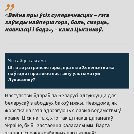
«Вайна пры ўсіх супярэчнасцях – гэта
заўжды найперш гора, боль, смерць,
Чытайце таксама:
Што за рэтранслятары, пра якія Зяленскі кажа
паўгода і праз якія паставіў ультыматум
Лукашэнку?
Наступствы ўдараў па Беларусі адгукнуцца для
беларусаў з абодвух бакоў мяжы. Невядома, як
жорстка на гэта адрэагуюць сілавыя ведамствы ў
краіне. Ціск на тых, хто так ці інакш дапамагаў
Украіне, быў і застаецца каласальным. Варта
згадаць справу «рэйкавых партызанаў»,