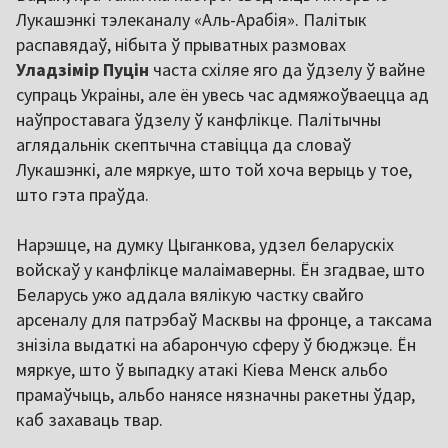
Лукашэнкі тэлеканалу «Аль-Арабія». Палітык
распавядаў, нібыта ў прыватных размовах
Уладзімір Пуцін
часта схіляе яго да ўдзелу ў вайне
супраць Украіны, але ён увесь час адмяжоўваецца ад
наўпроставага ўдзелу ў канфлікце. Палітычны
аглядальнік скептычна ставіцца да словаў
Лукашэнкі, але мяркуе, што той хоча верыць у тое,
што гэта праўда.
Нарэшце, на думку Цыганкова, удзел беларускіх
войскаў у канфлікце малаімаверны. Ён згадвае, што
Беларусь ужо аддала вялікую частку свайго
арсеналу для патрэбаў Масквы на фронце, а таксама
знізіла выдаткі на абарончую сферу ў бюджэце. Ён
мяркуе, што ў выпадку атакі Кіева Менск альбо
прамаўчыць, альбо нанясе нязначны ракетны ўдар,
каб захаваць твар.