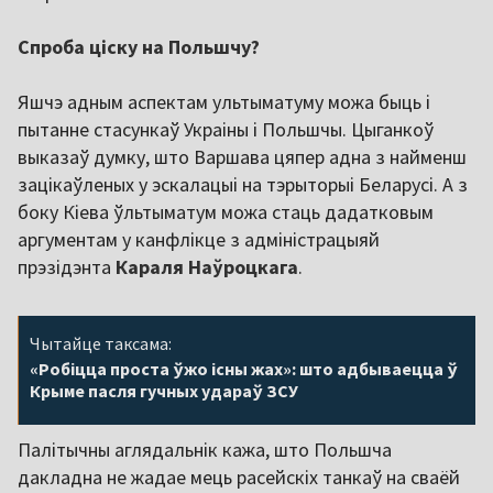
Спроба ціску на Польшчу?
Яшчэ адным аспектам ультыматуму можа быць і
пытанне стасункаў Украіны і Польшчы. Цыганкоў
выказаў думку, што Варшава цяпер адна з найменш
зацікаўленых у эскалацыі на тэрыторыі Беларусі. А з
боку Кіева ўльтыматум можа стаць дадатковым
аргументам у канфлікце з адміністрацыяй
прэзідэнта
Караля Наўроцкага
.
Чытайце таксама:
«Робіцца проста ўжо існы жах»: што адбываецца ў
Крыме пасля гучных удараў ЗСУ
Палітычны аглядальнік кажа, што Польшча
дакладна не жадае мець расейскіх танкаў на сваёй