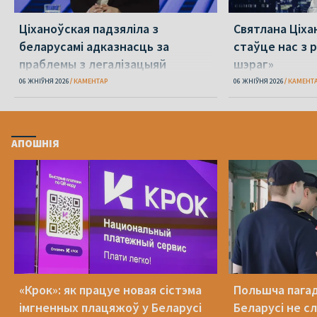
Ціханоўская падзяліла з
Святлана Ціха
беларусамі адказнасць за
стаўце нас з р
праблемы з легалізацыяй
шэраг»
06 ЖНІЎНЯ 2026
КАМЕНТАР
06 ЖНІЎНЯ 2026
КАМЕНТ
АПОШНІЯ
«Крок»: як працуе новая сістэма
Польшча пагадз
імгненных плацяжоў у Беларусі
Беларусі не с