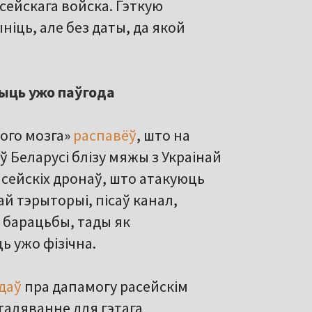
сейскага войска. Гэткую
іць, але без даты, да якой
чыць ужо паўгода
ного мозга»
распавёў
, што на
 Беларусі блізу мяжы з Украінай
сейскіх дронаў, што атакуюць
й тэрыторыі, пісаў канал,
 барацьбы, тады як
ь ужо фізічна.
даў
пра дапамогу расейскім
сталяванне для гэтага