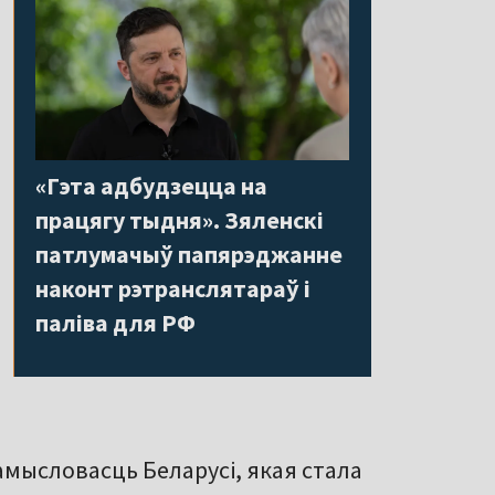
«Гэта адбудзецца на
працягу тыдня». Зяленскі
патлумачыў папярэджанне
наконт рэтранслятараў і
паліва для РФ
мысловасць Беларусі, якая стала