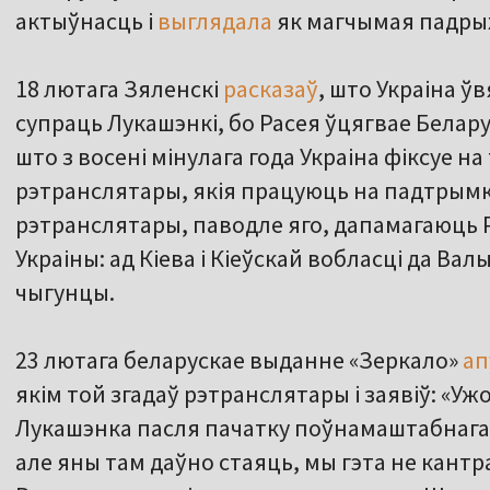
актыўнасць і
выглядала
як магчымая падрых
18 лютага Зяленскі
расказаў
, што Украіна ў
супраць Лукашэнкі, бо Расея ўцягвае Беларус
што з восені мінулага года Украіна фіксуе н
рэтранслятары, якія працуюць на падтрымк
рэтранслятары, паводле яго, дапамагаюць Р
Украіны: ад Кіева і Кіеўскай вобласці да Ва
чыгунцы.
23 лютага беларускае выданне «Зеркало»
ап
якім той згадаў рэтранслятары і заявіў: «Ужо
Лукашэнка пасля пачатку поўнамаштабнага 
але яны там даўно стаяць, мы гэта не кант