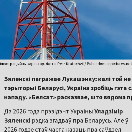
люстрацыйны характар. Фота: Petr Kratochvil / Publicdomainpictures.net
Зяленскі пагражае Лукашэнку: калі той н
тэрыторыі Беларусі, Украіна зробіць гэта с
нападу. «Белсат» расказвае, што вядома п
Да 2026 года прэзідэнт Украіны
Уладзімір
Зяленскі
рэдка згадваў пра Беларусь. Але ў
2026 годзе стаў часта казаць пра саўдзел