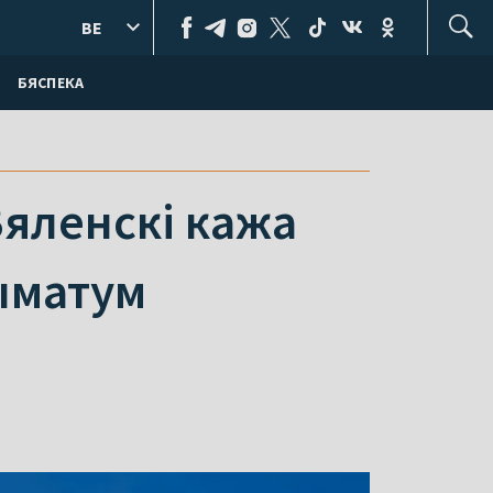
BE
БЯСПЕКА
Зяленскі кажа
тыматум