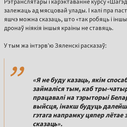
Рэтранслятары і карэктаванне курсу «Шагэд
залежаць ад мясцовай улады. І калі пра пас
яшчэ можна сказаць, што «так робяць і інш
дронаў ніякія іншыя краіны не ставяць.
,,
У тым жа інтэрв’ю Зяленскі расказаў:
«Я не буду казаць, якім спос
займаліся тым, каб тры-чаты
працавалі на тэрыторыі Белар
выйсця, інакш будуць далейшы
гэтага напрамку цяпер лётае 
сказаць».