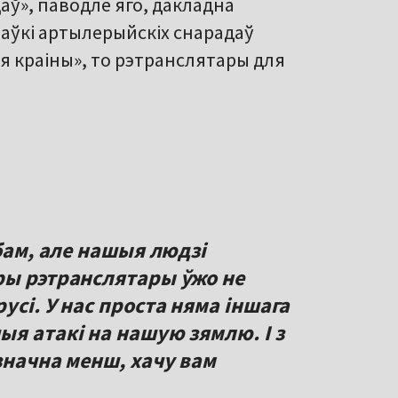
аў», паводле яго, дакладна
таўкі артылерыйскіх снарадаў
ыя краіны», то рэтранслятары для
абам, але нашыя людзі
ры рэтранслятары ўжо не
усі. У нас проста няма іншага
я атакі на нашую зямлю. І з
значна менш, хачу вам