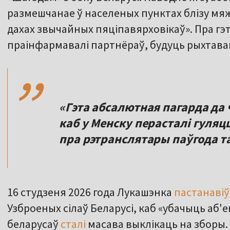
размешчанае ў населеных пунктах блізу мяж
дахах звычайных пяціпавярховікаў». Пра гэт
,,
праінфармавалі партнёраў, будуць рыхтава
«Гэта абсалютная пагарда да
каб у Менску перасталі гуляцц
пра рэтранслятары паўгода т
16 студзеня 2026 года Лукашэнка
пастанавіў
Узброеных сілаў Беларусі, каб «убачыць аб'
беларусаў
сталі
масава выклікаць на зборы.