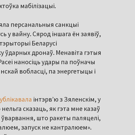
тоўка мабілізацыі.
вяла персанальныя санкцыі
ь у вайну. Сярод іншага ён заявіў,
а тэрыторыі Беларусі
у ўдарных дронаў. Менавіта гэтыя
асеі наносіць удары па поўначы
лынскай вобласці, па энергетыцы і
ублікавала
інтэрв’ю з Зяленскім, у
 нельга сказаць, як гэта мне казаў
ўварвання, што ракеты паляцелі,
ралюем, запуск не кантралюем».