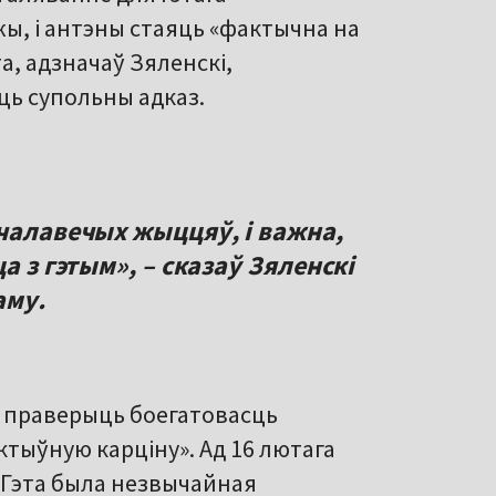
ы, і антэны стаяць «фактычна на
а, адзначаў Зяленскі,
ць супольны адказ.
 чалавечых жыццяў, і важна,
а з гэтым», – сказаў Зяленскі
аму.
праверыць боегатовасць
ектыўную карціну». Ад 16 лютага
 Гэта была незвычайная