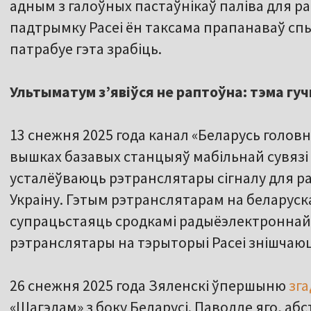
адным з галоўных пастаўнікаў паліва для ра
падтрымку Расеі ён таксама прапанаваў спын
патрабуе гэта зрабіць.
Ультыматум з’явіўся не раптоўна: тэма гу
13 снежня 2025 года канал «Беларусь голов
вышках базавых станцыяў мабільнай сувязі ў
усталёўваюць рэтранслятары сігналу для ра
Украіну. Гэтым рэтранслятарам на беларуска
супрацьстаяць сродкамі радыёэлектроннай
рэтранслятары на тэрыторыі Расеі знішчаюц
26 снежня 2025 года Зяленскі ўпершыню
зга
«Шагэдам» з боку Беларусі. Паводле яго, аб