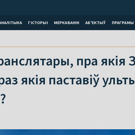
АНАЛІТЫКА
ГІСТОРЫІ
МЕРКАВАННI
АБ'ЕКТЫЎ
ПРАГРАМЫ
ранслятары, пра якія 
праз якія паставіў уль
?