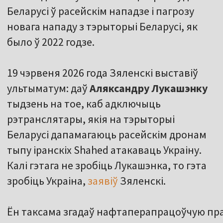
Беларусі ў расейскім нападзе і пагрозу
новага нападу з тэрыторыі Беларусі, як
было ў 2022 годзе.
19 чэрвеня 2026 года Зяленскі выставіў
ультыматум: даў
Аляксандру Лукашэнку
тыдзень на тое, каб адключыць
рэтранслятары, якія на тэрыторыі
Беларусі дапамагаюць расейскім дронам
тыпу іранскіх Shahed атакаваць Украіну.
Калі гэтага не зробіць Лукашэнка, то гэта
зробіць Украіна,
заявіў
Зяленскі.
Ён таксама згадаў нафтаперапрацоўчую пра