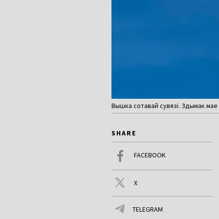
Вышка сотавай сувязі. Здымак мае і
SHARE
FACEBOOK
X
TELEGRAM