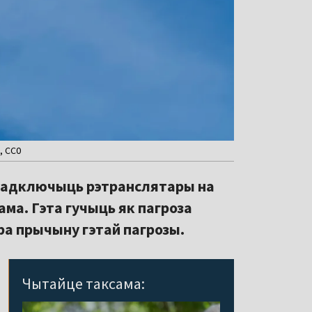
, CC0
е адключыць рэтранслятары на
ама. Гэта гучыць як пагроза
ра прычыну гэтай пагрозы.
Чытайце таксама: