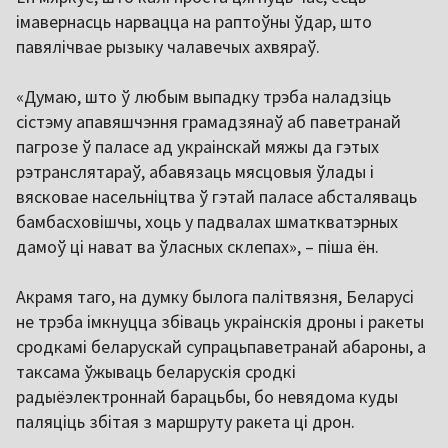
імавернасць нарвацца на раптоўны ўдар, што
павялічвае рызыку чалавечых ахвяраў.
«Думаю, што ў любым выпадку трэба наладзіць
сістэму апавяшчэння грамадзянаў аб паветранай
пагрозе ў паласе ад украінскай мяжы да гэтых
рэтранслятараў, абавязаць мясцовыя ўлады і
вясковае насельніцтва ў гэтай паласе абсталяваць
бамбасховішчы, хоць у падвалах шматкватэрных
дамоў ці нават ва ўласных склепах», – піша ён.
Акрамя таго, на думку былога палітвязня, Беларусі
не трэба імкнуцца збіваць украінскія дроны і ракеты
сродкамі беларускай супрацьпаветранай абароны, а
таксама ўжываць беларускія сродкі
радыёэлектроннай барацьбы, бо невядома куды
паляціць збітая з маршруту ракета ці дрон.