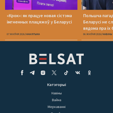
«Крок»: як працуе новая сістэма
Польшча пагадз
імгненных плацяжоў у Беларусі
Беларусі не с
вядома пра іх 
07 ЖНІЎНЯ 2026
АНАЛІТЫКА
06 ЖНІЎНЯ 2026
НАВІНЫ
Катэгорыі
Навіны
Вайна
Меркаванні