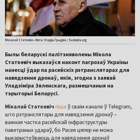
Мікалай Статкевіч. Фота: Уладзь Грыдзін / Svaboda.org
Былы беларускі палітзняволены Мікола
Статкевіч выказаўся наконт пагрозаў Украіны
нанесці ўдар па расейскіх рэтранслятарах для
навядзення дронаў, якія, згодна з заявай
Уладзіміра Зяленскага, размешчаныя на
тэрыторыі Беларусі.
Мікалай Статкевіч
піша
ў сваім канале ў Telegram,
што рэтранслятары для навядзення дронаў –
важная частка расейскай інфраструктуры
паветраных удараў, бо Расея цяпер не можа
выкарыстоўваюць для навядзення дронаў