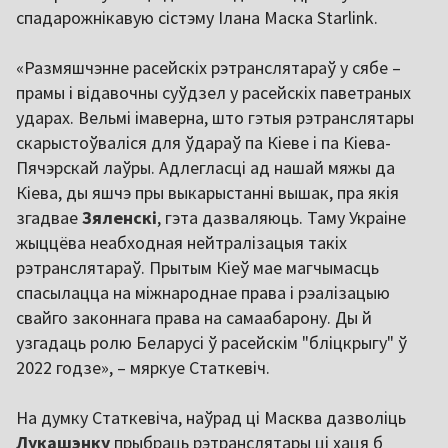
спадарожнікавую сістэму Ілана Маска Starlink.
«Размяшчэнне расейскіх рэтранслятараў у сябе –
прамы і відавочны суўдзел у расейскіх паветраных
ударах. Вельмі імаверна, што гэтыя рэтранслятары
скарыстоўваліся для ўдараў па Кіеве і па Кіева-
Пячэрскай лаўры. Адлегласці ад нашай мяжы да
Кіева, ды яшчэ пры выкарыстанні вышак, пра якія
згадвае
Зяленскі
, гэта дазваляюць. Таму Украіне
жыццёва неабходная нейтралізацыя такіх
рэтранслятараў. Прытым Кіеў мае магчымасць
спасылацца на міжнароднае права і рэалізацыю
свайго законнага права на самаабарону. Ды й
узгадаць ролю Беларусі ў расейскім "бліцкрыгу" ў
2022 годзе», – мяркуе Статкевіч.
На думку Статкевіча, наўрад ці Масква дазволіць
Лукашэнку
прыбраць рэтранслятары ці хаця б