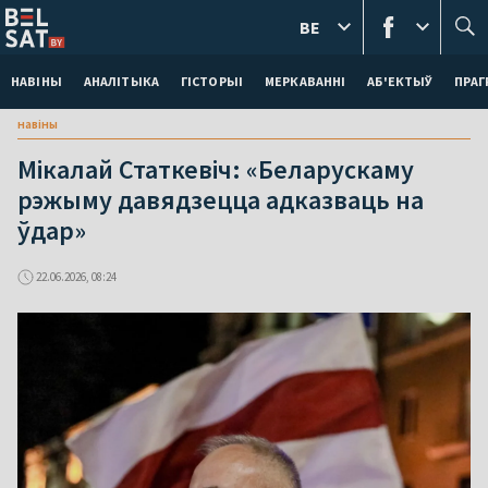
BE
НАВІНЫ
АНАЛІТЫКА
ГІСТОРЫІ
МЕРКАВАННI
АБ'ЕКТЫЎ
ПРАГ
навіны
Мікалай Статкевіч: «Беларускаму
рэжыму давядзецца адказваць на
ўдар»
22.06.2026, 08:24