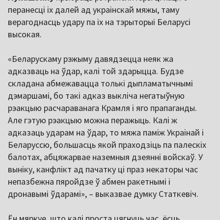
перанесці іх далей ад украінскай мяжы, таму
верагоднасць удару па іх на тэрыторыі Беларусі
высокая.
«Беларускаму рэжыму давядзецца неяк жа
адказваць на ўдар, калі той здарыцца. Будзе
складана абмежавацца толькі дыпламатычнымі
дэмаршамі, бо такі адказ выкліча негатыўную
рэакцыю расчараванага Крамля і яго прапаганды.
Але гэтую рэакцыю можна перажыць. Калі ж
адказаць ударам на ўдар, то мяжа паміж Украінай і
Беларуссю, большасць якой праходзіць па палескіх
балотах, абцяжарвае наземныя дзеянні войскаў. У
выніку, канфлікт ад пачатку ці праз некаторы час
непазбежна пяройдзе ў абмен ракетнымі і
дронавымі ўдарамі», – выказвае думку Статкевіч.
Ён мяркуе, што калі проста цягнуць час, ёсць