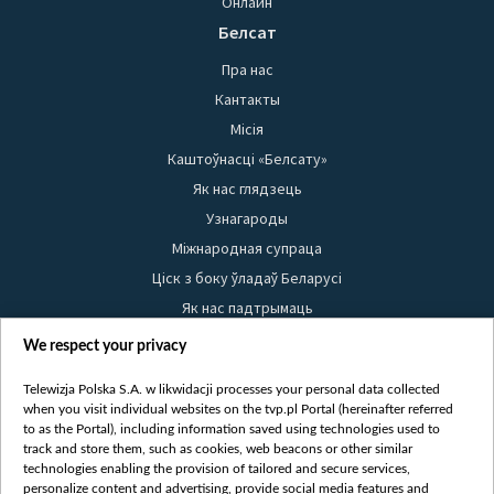
Онлайн
Белсат
Пра нас
Кантакты
Місія
Каштоўнасці «Белсату»
Як нас глядзець
Узнагароды
Міжнародная супраца
Ціск з боку ўладаў Беларусі
Як нас падтрымаць
Правілы выкарыстання матэрыялаў
We respect your privacy
Інфармацыя аб адпраўніку
Telewizja Polska S.A. w likwidacji processes your personal data collected
Бяспека
when you visit individual websites on the tvp.pl Portal (hereinafter referred
Youtube
to as the Portal), including information saved using technologies used to
track and store them, such as cookies, web beacons or other similar
Белсат news
technologies enabling the provision of tailored and secure services,
personalize content and advertising, provide social media features and