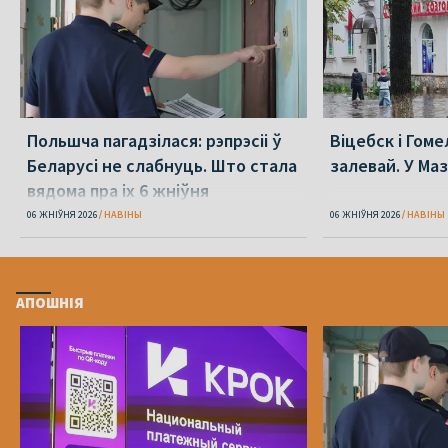
Польшча пагадзілася: рэпрэсіі ў
Віцебск і Гоме
Беларусі не слабнуць. Што стала
залевай. У Ма
вядома пра іх 6 жніўня
06 ЖНІЎНЯ 2026
НАВІНЫ
06 ЖНІЎНЯ 2026
НАВІНЫ
АПОШНІЯ