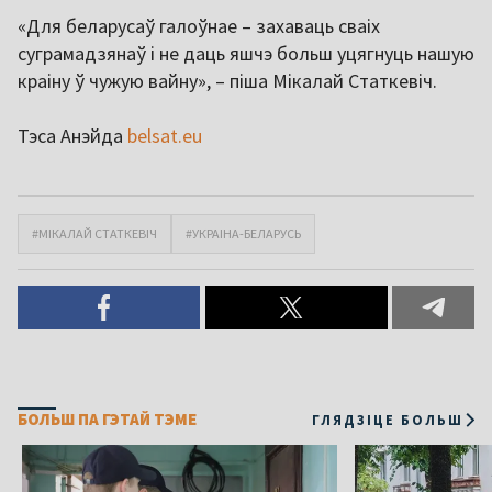
«Для беларусаў галоўнае – захаваць сваіх
суграмадзянаў і не даць яшчэ больш уцягнуць нашую
краіну ў чужую вайну», – піша Мікалай Статкевіч.
Тэса Анэйда
belsat.eu
#МІКАЛАЙ СТАТКЕВІЧ
#УКРАІНА-БЕЛАРУСЬ
БОЛЬШ ПА ГЭТАЙ ТЭМЕ
ГЛЯДЗІЦЕ БОЛЬШ