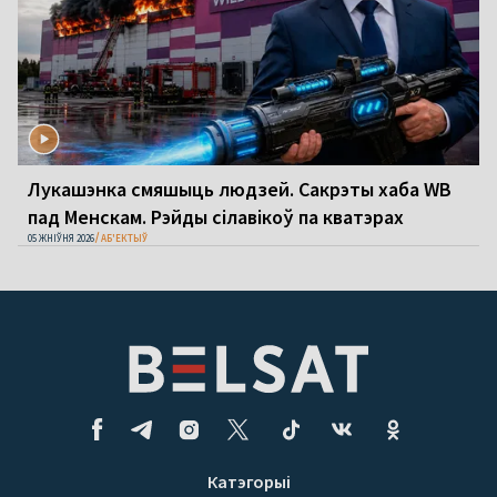
Лукашэнка смяшыць людзей. Сакрэты хаба WB
пад Менскам. Рэйды сілавікоў па кватэрах
05 ЖНІЎНЯ 2026
АБ'ЕКТЫЎ
Катэгорыі