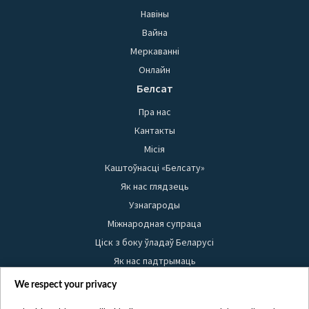
Навіны
Вайна
Меркаванні
Онлайн
Белсат
Пра нас
Кантакты
Місія
Каштоўнасці «Белсату»
Як нас глядзець
Узнагароды
Міжнародная супраца
Ціск з боку ўладаў Беларусі
Як нас падтрымаць
Правілы выкарыстання матэрыялаў
We respect your privacy
Інфармацыя аб адпраўніку