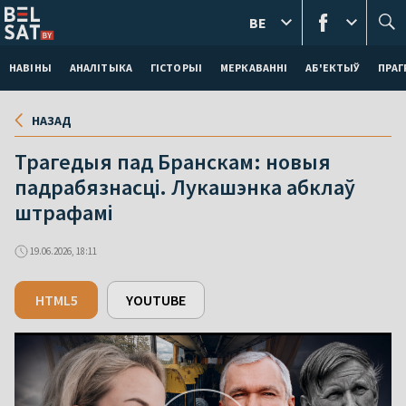
BE
НАВІНЫ
АНАЛІТЫКА
ГІСТОРЫІ
МЕРКАВАННI
АБ'ЕКТЫЎ
ПРАГ
НАЗАД
Трагедыя пад Бранскам: новыя
падрабязнасці. Лукашэнка абклаў
штрафамі
19.06.2026, 18:11
HTML5
YOUTUBE