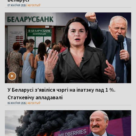
07 ЖНІЎНЯ 2026
АБ'ЕКТЫЎ
У Беларусі з’явіліся чэргі на іпатэку пад 1 %.
Статкевічу апладавалі
06 ЖНІЎНЯ 2026
АБ'ЕКТЫЎ