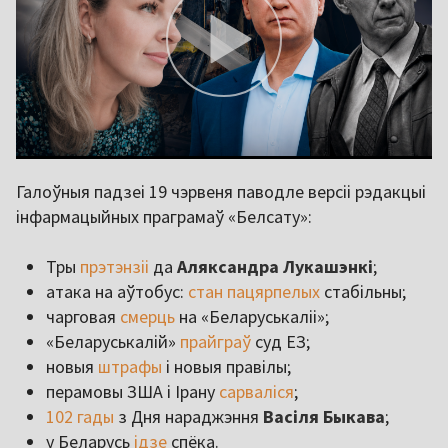
Галоўныя падзеі 19 чэрвеня паводле версіі рэдакцыі
інфармацыйных праграмаў «Белсату»:
Тры
прэтэнзіі
да
Аляксандра Лукашэнкі
;
атака на аўтобус:
стан пацярпелых
стабільны;
чарговая
смерць
на «Беларуськаліі»;
«Беларуськалій»
прайграў
суд ЕЗ;
новыя
штрафы
і новыя правілы;
перамовы ЗША і Ірану
сарваліся
;
102 гады
з Дня нараджэння
Васіля Быкава
;
у Беларусь
ідзе
спёка.