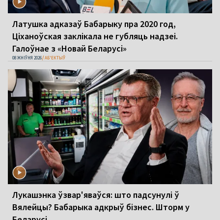
Латушка адказаў Бабарыку пра 2020 год,
Ціханоўская заклікала не губляць надзеі.
Галоўнае з «Новай Беларусі»
08 ЖНІЎНЯ 2026
АБ'ЕКТЫЎ
Лукашэнка ўзвар'яваўся: што падсунулі ў
Вялейцы? Бабарыка адкрыў бізнес. Шторм у
Беларусі