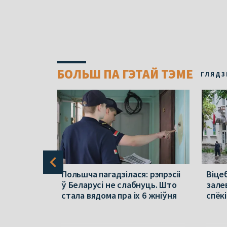
БОЛЬШ ПА ГЭТАЙ ТЭМЕ
ГЛЯДЗ
раўся ў
Польшча пагадзілася: рэпрэсіі
Віцеб
па зброю
ў Беларусі не слабнуць. Што
зале
стала вядома пра іх 6 жніўня
спёкі