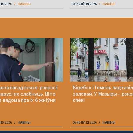
НЯ 2026
НАВІНЫ
06 ЖНІЎНЯ 2026
НАВІНЫ
ча пагадзілася: рэпрэсіі
Віцебск і Гомель падтапі
ларусі не слабнуць. Што
залевай. У Мазыры – рэк
 вядома пра іх 6 жніўня
спёкі
НЯ 2026
НАВІНЫ
06 ЖНІЎНЯ 2026
НАВІНЫ