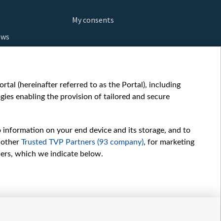
My consents
ews
orts
fe
шы мульт
tal (hereinafter referred to as the Portal), including
glish
ies enabling the provision of tailored and secure
ow
story
o information on your end device and its storage, and to
sic
 other
Trusted TVP Partners (93 company)
, for marketing
oc
hers, which we indicate below.