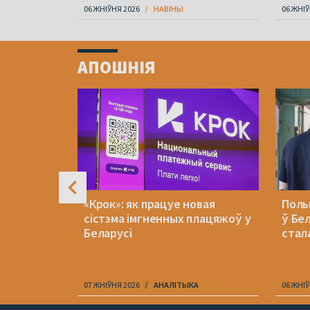
06 ЖНІЎНЯ 2026
НАВІНЫ
06 ЖНІЎ
Item
1
АПОШНІЯ
of
4
кашэнку
«Крок»: як працуе новая
Польш
ну?
сістэма імгненных плацяжоў у
ў Бе
Беларусі
стала
I
07 ЖНІЎНЯ 2026
АНАЛІТЫКА
06 ЖНІЎ