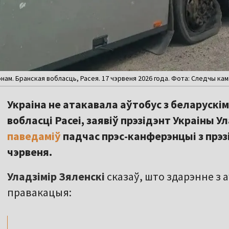
онам. Бранская вобласць, Расея. 17 чэрвеня 2026 года. Фота: Следчы кам
Украіна не атакавала аўтобус з беларускімі
вобласці Расеі, заявіў прэзідэнт Украіны Ул
паведаміў
падчас прэс-канферэнцыі з прэз
чэрвеня.
Уладзімір Зяленскі
сказаў, што здарэнне з 
,,
правакацыя: