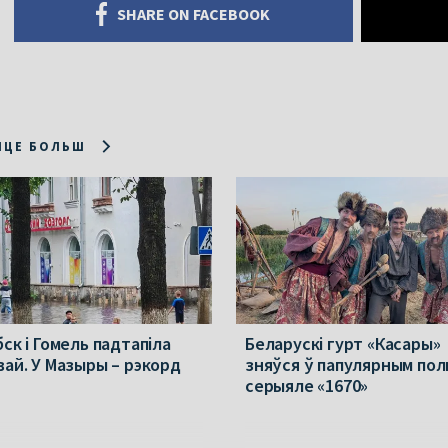
SHARE ON FACEBOOK
ІЦЕ БОЛЬШ
ск і Гомель падтапіла
Беларускі гурт «Касары»
вай. У Мазыры – рэкорд
зняўся ў папулярным пол
серыяле «1670»