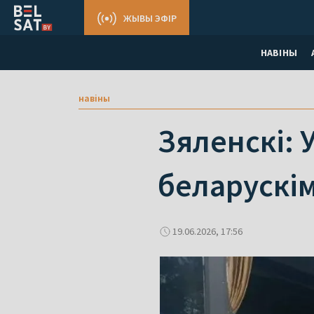
ЖЫВЫ ЭФІР
НАВІНЫ
навіны
Зяленскі: 
беларускім
19.06.2026, 17:56