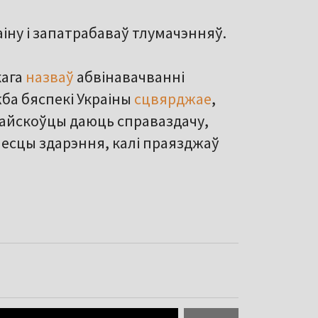
аіну і запатрабаваў тлумачэнняў.
кага
назваў
абвінавачванні
а бяспекі Украіны
сцвярджае
,
 вайскоўцы даюць справаздачу,
месцы здарэння, калі праязджаў