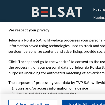
Item
1
Катэго
of
Навін
10
Вайна
Мерка
We respect your privacy
Онлай
Telewizja Polska S.A. w likwidacji processes your personal d
information saved using technologies used to track and sto
services, personalize content and advertising, provide socia
Click "I accept and go to the website" to consent to the us
the processing of your personal data by Telewizja Polska S.
purposes (including for automated matching of advertiseme
The purposes of processing your data by TVP S.A. w likwida
Store and/or access information on a device
Use limited data to select advertising
Create profiles for personalised advertising
Advanced settings
Enable All and Ent