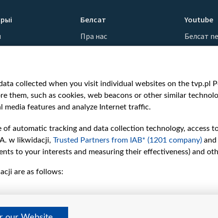
рыі
Белсат
Youtube
ы
Пра нас
Белсат n
Кантакты
Белсат Sh
ванні
Місія
Белсат Li
н
Каштоўнасці «Белсату»
Жэстачай
ata collected when you visit individual websites on the tvp.pl Por
Як нас глядзець
Belsat En
re them, such as cookies, web beacons or other similar technolog
Узнагароды
Biełsat PL
l media features and analyze Internet traffic.
Міжнародная супраца
Белсат N
Ціск з боку ўладаў
Белсат Hi
e of automatic tracking and data collection technology, access t
Беларусі
Белсат Mu
A. w likwidacji,
Trusted Partners from IAB* (1201 company)
and
Як нас падтрымаць
Белсат D
nts to your interests and measuring their effectiveness) and ot
Правілы выкарыстання
cji are as follows:
матэрыялаў
Інфармацыя аб
адпраўніку
Бяспека
er our Website