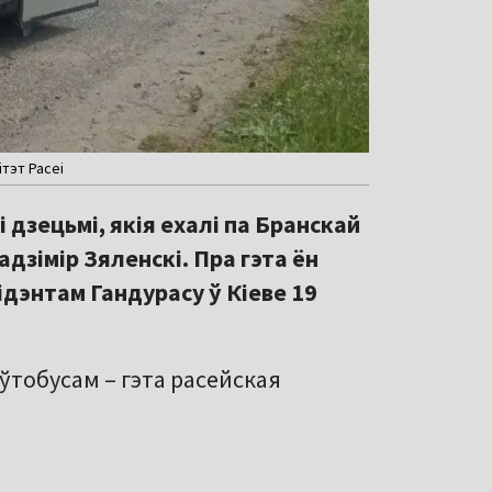
ітэт Расеі
 дзецьмі, якія ехалі па Бранскай
адзімір Зяленскі. Пра гэта ён
ідэнтам Гандурасу ў Кіеве 19
аўтобусам – гэта расейская