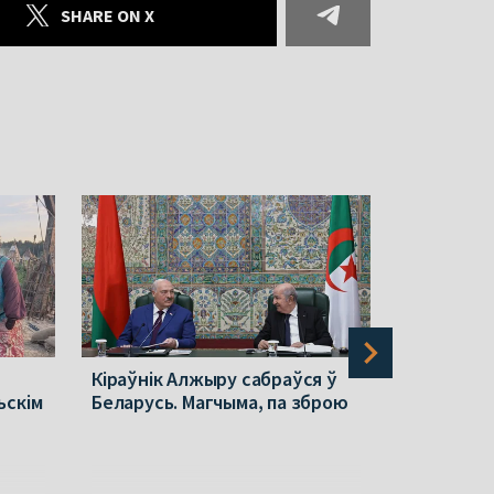
SHARE ON X
Кіраўнік Алжыру сабраўся ў
Польшча п
ьскім
Беларусь. Магчыма, па зброю
ў Беларус
стала вяд