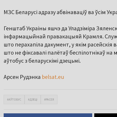
МЗС Беларусі адразу абвінаваціў ва ўсім Укр
Генштаб Украіны яшчэ да Уладзіміра Зяленс
інфармацыйнай правакацыяй Крамля. Служб
што перахапіла дакумент, у якім расейскія
што не фіксавалі палётаў беспілотнікаў на 
аўтобус з беларускімі дзецьмі.
Арсен Рудэнка
belsat.eu
#АЎТОБУС
#ДЗЕЦІ
#РАСЕЯ