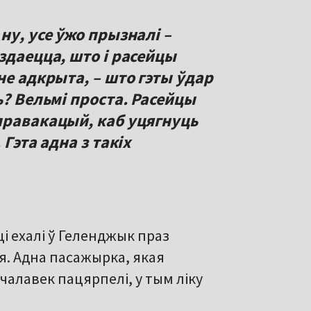
ну, усе ўжо прызналі –
здаецца, што і расейцы
не адкрыта, – што гэты ўдар
ь? Вельмі проста. Расейцы
правакацый, каб уцягнуць
Гэта адна з такіх
ці ехалі ў Геленджык праз
я. Адна пасажырка, якая
чалавек пацярпелі, у тым ліку