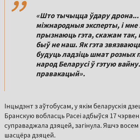
«Што тычыцца ўдару дрона... 
міжнародныя эксперты, і мне 
прызнаюць гэта, скажам так, 
быў не наш. Як гэта звязваюц
будуць ладзіць шмат розных 
народ Беларусі ў гэтую вайну. 
правакацый».
Інцыдэнт з аўтобусам, у якім беларускія дзе
Бранскую вобласць Расеі адбыўся 17 чэрвен
суправаджала дзяцей, загінула. Яшчэ восем 
шасцёра дзяцей.