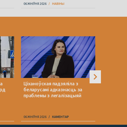
06 ЖНІЎНЯ 2026
НАВІНЫ
06 ЖНІЎНЯ 202
ла
Ціханоўская падзяліла з
Гісторык 
орд
беларусамі адказнасць за
«Спадзяюс
праблемы з легалізацыяй
ядравай к
халодны 
06 ЖНІЎНЯ 2026
КАМЕНТАР
06 ЖНІЎНЯ 202