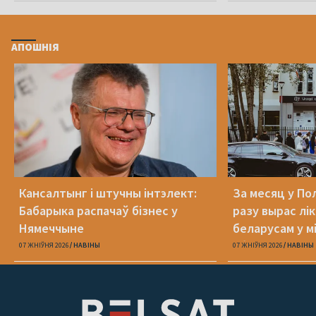
АПОШНІЯ
Кансалтынг і штучны інтэлект:
За месяц у По
Бабарыка распачаў бізнес у
разу вырас лі
Нямеччыне
беларусам у 
абароне
07 ЖНІЎНЯ 2026
НАВІНЫ
07 ЖНІЎНЯ 2026
НАВІНЫ