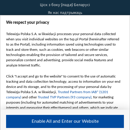
Ціск з боку ўладаў Беларусі
Як нас падтрымаць
Правілы выкарыстання матэрыялаў
We respect your privacy
Інфармацыя аб адпраўніку
Telewizja Polska S.A. w likwidacji processes your personal data collected
Бяспека
when you visit individual websites on the tvp.pl Portal (hereinafter referred
Youtube
to as the Portal), including information saved using technologies used to
track and store them, such as cookies, web beacons or other similar
Белсат news
technologies enabling the provision of tailored and secure services,
personalize content and advertising, provide social media features and
Белсат Shorts
analyze Internet traffic.
Белсат Life
Click "I accept and go to the website" to consent to the use of automatic
Жэстачайшы мульт
tracking and data collection technology, access to information on your end
Belsat English
device and its storage, and to the processing of your personal data by
Telewizja Polska S.A. w likwidacji,
Trusted Partners from IAB* (1201
Biełsat PL
company)
and other
Trusted TVP Partners (93 company)
, for marketing
Белсат Now
purposes (including for automated matching of advertisements to your
interests and measuring their effectiveness) and others, which we indicate
Белсат History
below.
Белсат Music
Enable All and Enter our Website
The purposes of processing your data by TVP S.A. w likwidacji are as
Белсат Doc
follows: