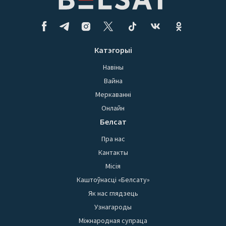
Катэгорыі
Навіны
Вайна
Меркаванні
Онлайн
Белсат
Пра нас
Кантакты
Місія
Каштоўнасці «Белсату»
Як нас глядзець
Узнагароды
Міжнародная супраца