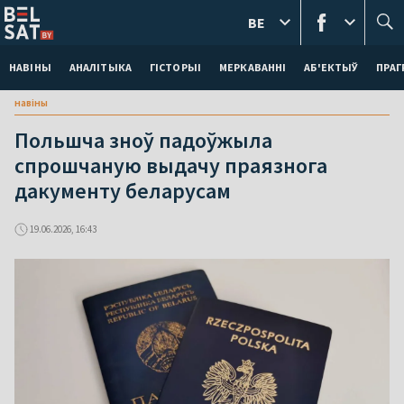
BE
НАВІНЫ
АНАЛІТЫКА
ГІСТОРЫІ
МЕРКАВАННI
АБ'ЕКТЫЎ
ПРАГ
навіны
Польшча зноў падоўжыла
спрошчаную выдачу праязнога
дакументу беларусам
19.06.2026, 16:43