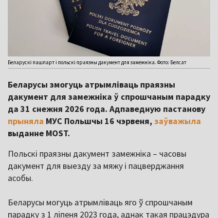
Беларускі пашпарт і польскі праязны дакумент для замежніка. Фото: Белсат
Беларусы змогуць атрымліваць праязны
дакумент для замежніка ў спрошчаным парадку
да 31 снежня 2026 года. Адпаведную пастанову
прыняла
МУС Польшчы 16 чэрвеня,
заўважыла
выданне MOST.
Польскі праязны дакумент замежніка – часовы
дакумент для выезду за мяжу і пацверджання
асобы.
Беларусы могуць атрымліваць яго ў спрошчаным
парадку з 1 ліпеня 2023 года, аднак такая працэдура