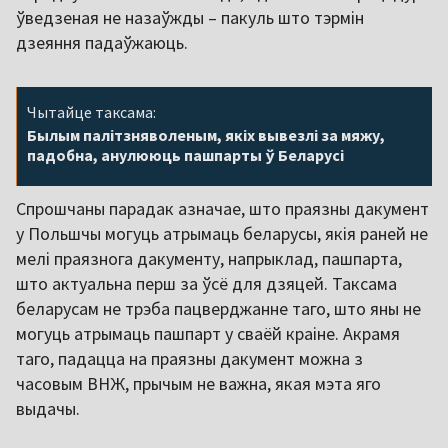
ўведзеная не назаўжды – пакуль што тэрмін
дзеяння падаўжаюць.
Чытайце таксама:
Былым палітзняволеным, якіх вывезлі за мяжу,
падобна, анулююць пашпарты ў Беларусі
Спрошчаны парадак азначае, што праязны дакумент
у Польшчы могуць атрымаць беларусы, якія раней не
мелі праязнога дакументу, напрыклад, пашпарта,
што актуальна перш за ўсё для дзяцей. Таксама
беларусам не трэба пацверджанне таго, што яны не
могуць атрымаць пашпарт у сваёй краіне. Акрамя
таго, падацца на праязны дакумент можна з
часовым ВНЖ, прычым не важна, якая мэта яго
выдачы.