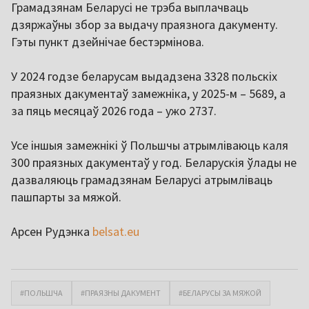
Грамадзянам Беларусі не трэба выплачваць
дзяржаўны збор за выдачу праязнога дакументу.
Гэты пункт дзейнічае бестэрмінова.
У 2024 годзе беларусам выдадзена 3328 польскіх
праязных дакументаў замежніка, у 2025-м – 5689, а
за пяць месяцаў 2026 года – ужо 2737.
Усе іншыя замежнікі ў Польшчы атрымліваюць каля
300 праязных дакументаў у год. Беларускія ўлады не
дазваляюць грамадзянам Беларусі атрымліваць
пашпарты за мяжой.
Арсен Рудэнка
belsat.eu
#ПОЛЬШЧА
#ПРАЯЗНЫ ДАКУМЕНТ
#БЕЛАРУСЫ ЗА МЯЖОЙ