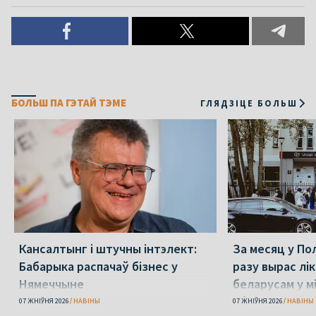
БОЛЬШ ПА ГЭТАЙ ТЭМЕ
ГЛЯДЗІЦЕ БОЛЬШ
Кансалтынг і штучны інтэлект:
За месяц у По
Бабарыка распачаў бізнес у
разу вырас лі
Нямеччыне
беларусам у 
абароне
07 ЖНІЎНЯ 2026
НАВІНЫ
07 ЖНІЎНЯ 2026
НАВІНЫ