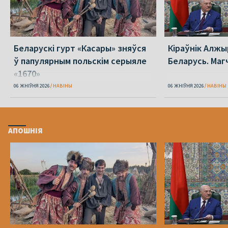
Беларускі гурт «Касары» зняўся
Кіраўнік Алжы
ў папулярным польскім серыяле
Беларусь. Маг
«1670»
06 ЖНІЎНЯ 2026
НАВІНЫ
06 ЖНІЎНЯ 2026
НАВІНЫ
АПОШНІЯ