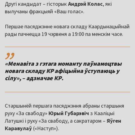
Другі кандыдат – гісторык
Андрэй Колас
, які
вылучаны фракцыяй «Ваш голас».
Першае пасяджэнне новага складу Каардынацыйнай
рады пачнецца 19 чэрвеня а 19:00 па менскім часе.
,,
«Менавіта з гэтага моманту паўнамоцтвы
новага складу КР афіцыйна ўступаюць у
сілу», – адзначае КР.
Старшынёй першага пасяджэння абраны старшыня
руху «За свабоду»
Юрый Губарэвіч
з Кааліцыі
Латушкі і руху «За свабоду, а сакратаром –
Яўген
Каравулаў
(«Наступ»).