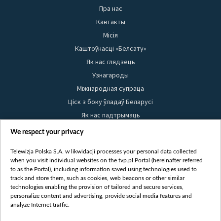
Пра нас
Кантакты
Місія
Каштоўнасці «Белсату»
Як нас глядзець
Узнагароды
Міжнародная супраца
Ціск з боку ўладаў Беларусі
Як нас падтрымаць
Правілы выкарыстання матэрыялаў
We respect your privacy
Інфармацыя аб адпраўніку
Telewizja Polska S.A. w likwidacji processes your personal data collected
Бяспека
when you visit individual websites on the tvp.pl Portal (hereinafter referred
Youtube
to as the Portal), including information saved using technologies used to
track and store them, such as cookies, web beacons or other similar
Белсат news
technologies enabling the provision of tailored and secure services,
personalize content and advertising, provide social media features and
Белсат Shorts
analyze Internet traffic.
Белсат Life