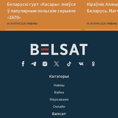
Беларускі гурт «Касары» зняўся
Кіраўнік Алжы
ў папулярным польскім серыяле
Беларусь. Маг
«1670»
06 ЖНІЎНЯ 2026
НАВІНЫ
06 ЖНІЎНЯ 2026
НАВІНЫ
Катэгорыі
Навіны
Вайна
Меркаванні
Онлайн
Белсат