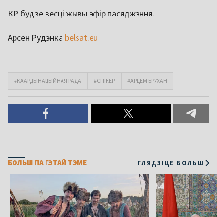
КР будзе весці жывы эфір пасяджэння.
Арсен Рудэнка
belsat.eu
#КААРДЫНАЦЫЙНАЯ РАДА
#СПІКЕР
#АРЦЁМ БРУХАН
БОЛЬШ ПА ГЭТАЙ ТЭМЕ
ГЛЯДЗІЦЕ БОЛЬШ