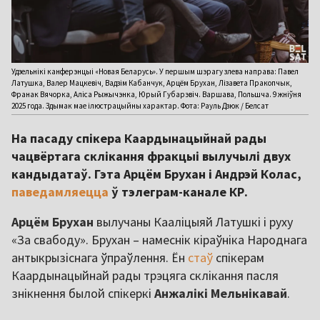
Удзельнікі канферэнцыі «Новая Беларусь». У першым шэрагу злева направа: Павел
Латушка, Валер Мацкевіч, Вадзім Кабанчук, Арцём Брухан, Лізавета Пракопчык,
Франак Вячорка, Аліса Рыжычэнка, Юрый Губарэвіч. Варшава, Польшча. 9 жніўня
2025 года. Здымак мае ілюстрацыйны характар. Фота: Рауль Дзюк / Белсат
На пасаду спікера Каардынацыйнай рады
чацвёртага склікання фракцыі вылучылі двух
кандыдатаў. Гэта Арцём Брухан і Андрэй Колас,
паведамляецца
ў тэлеграм-канале КР.
Арцём Брухан
вылучаны Кааліцыяй Латушкі і руху
«За свабоду». Брухан – намеснік кіраўніка Народнага
антыкрызіснага ўпраўлення. Ён
стаў
спікерам
Каардынацыйнай рады трэцяга склікання пасля
знікнення былой спікеркі
Анжалікі Мельнікавай
.