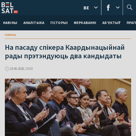
BE
НАВІНЫ
АНАЛІТЫКА
ГІСТОРЫІ
МЕРКАВАННI
АБ'ЕКТЫЎ
ПРАГ
навіны
На пасаду спікера Каардынацыйнай
рады прэтэндуюць два кандыдаты
19.06.2026, 15:03