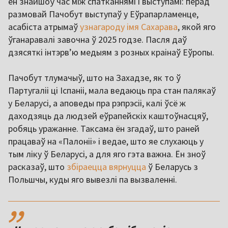
ён знайшоў час між спатканнямі і выступамі: перад
размовай Пачобут выступаў у Еўрапарламенце,
асабіста атрымаў
узнагароду імя Сахарава
, якой яго
ўганаравалі завочна ў 2025 годзе. Пасля даў
дзясяткі інтэрв’ю медыям з розных краінаў Еўропы.
Пачобут тлумачыў, што на Захадзе, як то ў
Партугаліі ці Іспаніі, мала ведаюць пра стан палякаў
у Беларусі, а аповеды пра рэпрэсіі, калі ўсё ж
даходзяць да людзей еўрапейскіх каштоўнасцяў,
робяць уражанне. Таксама ён згадаў, што раней
працаваў на «Палоніі» і ведае, што яе слухаюць у
тым ліку ў Беларусі, а для яго гэта важна. Ён зноў
расказаў, што
збіраецца вярнуцца
ў Беларусь з
Польшчы, куды яго вывезлі па вызваленні.
,,