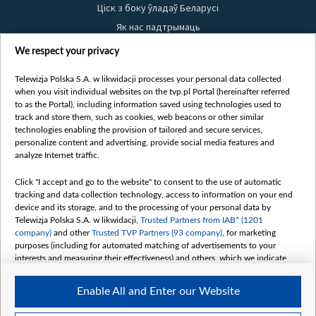
Ціск з боку ўладаў Беларусі
Як нас падтрымаць
Правілы выкарыстання матэрыялаў
We respect your privacy
Інфармацыя аб адпраўніку
Telewizja Polska S.A. w likwidacji processes your personal data collected
Бяспека
when you visit individual websites on the tvp.pl Portal (hereinafter referred
Youtube
to as the Portal), including information saved using technologies used to
track and store them, such as cookies, web beacons or other similar
Белсат news
technologies enabling the provision of tailored and secure services,
personalize content and advertising, provide social media features and
Белсат Shorts
analyze Internet traffic.
Белсат Life
Click "I accept and go to the website" to consent to the use of automatic
Жэстачайшы мульт
tracking and data collection technology, access to information on your end
Belsat English
device and its storage, and to the processing of your personal data by
Telewizja Polska S.A. w likwidacji,
Trusted Partners from IAB* (1201
Biełsat PL
company)
and other
Trusted TVP Partners (93 company)
, for marketing
Белсат Now
purposes (including for automated matching of advertisements to your
interests and measuring their effectiveness) and others, which we indicate
Белсат History
below.
Белсат Music
Enable All and Enter our Website
The purposes of processing your data by TVP S.A. w likwidacji are as
Белсат Doc
follows: