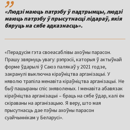
«Людзі маюць патрэбу ў падтрымцы, людзі
маюць патрэбу ў прысутнасці лідараў, якія
«Перадусім гэта своеасаблівы ахоўны парасон.
Прашу звярнуць увагу: рэпрэсіі, каторыя ў актыўнай
форме ўдарылі ў Саюз палякаў у 2021 годзе,
закранулі выключна кіраўніцтва арганізацыі. У
няволю трапіла менавіта кіраўніцтва арганізацыі. Не
быў пашыраны спіс зняволеных. І менавіта абавязак
кіраўніцтва арганізацыі – браць на сябе ўдар, калі ён
скіраваны на арганізацыю. Я веру, што мая
прысутнасць дае пэўны ахоўны парасон
суайчыннікам у Беларусі».