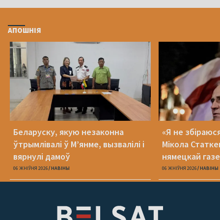
АПОШНІЯ
Беларуску, якую незаконна
«Я не збіраюс
ўтрымлівалі ў М’янме, вызвалілі і
Мікола Статке
вярнулі дамоў
нямецкай газе
06 ЖНІЎНЯ 2026
НАВІНЫ
06 ЖНІЎНЯ 2026
НАВІНЫ