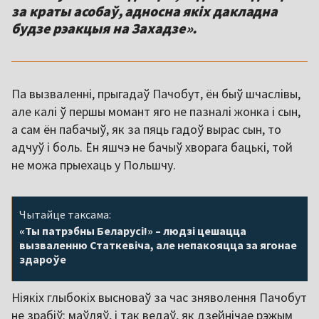
за краты асобаў, адносна якіх дакладна
будзе рэакцыя на Захадзе».
Па вызваленні, прыгадаў Пачобут, ён быў шчаслівы,
але калі ў першы момант яго не пазналі жонка і сын,
а сам ён пабачыў, як за пяць гадоў вырас сын, то
адчуў і боль. Ён яшчэ не бачыў хворага бацькі, той
не можа прыехаць у Польшчу.
Чытайце таксама:
«Ты патрэбны Беларусі!» – людзі цешацца
вызваленню Статкевіча, але непакояцца за ягонае
здароўе
Ніякіх глыбокіх высноваў за час зняволення Пачобут
не зрабіў: маўляў, і так ведаў, як дзейнічае рэжым