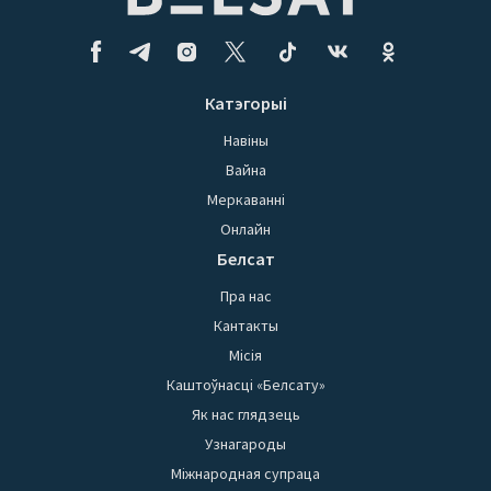
Катэгорыі
Навіны
Вайна
Меркаванні
Онлайн
Белсат
Пра нас
Кантакты
Місія
Каштоўнасці «Белсату»
Як нас глядзець
Узнагароды
Міжнародная супраца