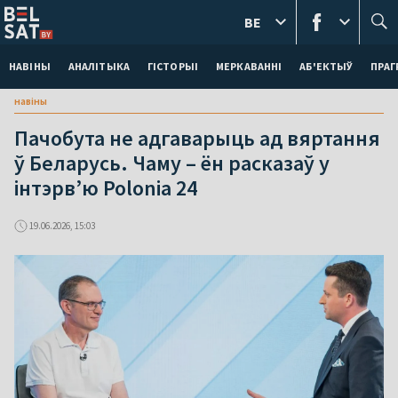
BE
НАВІНЫ
АНАЛІТЫКА
ГІСТОРЫІ
МЕРКАВАННI
АБ'ЕКТЫЎ
ПРАГ
навіны
Пачобута не адгаварыць ад вяртання
ў Беларусь. Чаму – ён расказаў у
інтэрв’ю Polonia 24
19.06.2026, 15:03