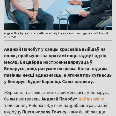
Анджэй Пачобут дае інтэрв’ю Пшэмыславу Точэку ў праграме Tygodnik на Polonia 24.
Фота: TVP
Анджэй Пачобут у канцы красавіка выйшаў на
волю, прабыўшы за кратамі пяць гадоў і адзін
месяц. Ён цвёрда настроены вярнуцца ў
Беларусь, хоць разумее пагрозы. Кажа: лідары
павінны несці адказнасць, а ягоная прысутнасць
у Беларусі будзе бараніць Саюз палякаў.
Журналіст і актывіст польскай меншасці ў Беларусі,
былы палітвязень
Анджэй Пачобут
даў інтэрв’ю
тэлеканалу Polonia 24, у якім падрабязна расказаў
вядоўцу
Пшэмыславу Точэку
, чаму ён збіраецца