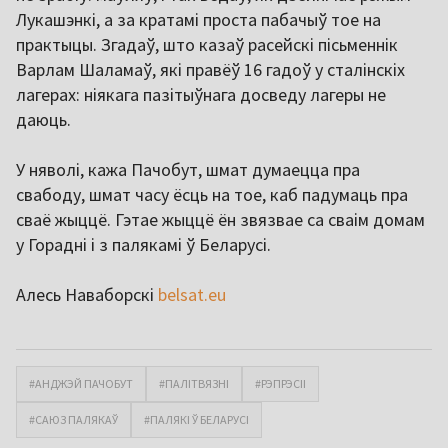
Лукашэнкі, а за кратамі проста пабачыў тое на
практыцы. Згадаў, што казаў расейскі пісьменнік
Варлам Шаламаў, які правёў 16 гадоў у сталінскіх
лагерах: ніякага пазітыўнага досведу лагеры не
даюць.
У няволі, кажа Пачобут, шмат думаецца пра
свабоду, шмат часу ёсць на тое, каб падумаць пра
сваё жыццё. Гэтае жыццё ён звязвае са сваім домам
у Горадні і з палякамі ў Беларусі.
Алесь Наваборскі
belsat.eu
#АНДЖЭЙ ПАЧОБУТ
#ПАЛІТВЯЗНІ
#РЭПРЭСІІ
#САЮЗ ПАЛЯКАЎ
#ПАЛЯКІ Ў БЕЛАРУСІ