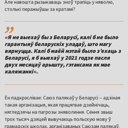
Але навошта рызыкаваць зноў трапіць у няволю,
столькі перажыўшы за кратамі?
,,
«Я не выехаў бы з Беларусі, калі б не было
гарантыяў беларускіх уладаў, што магу
вярнуцца. Калі б маёй мэтай было з’ехаць з
Беларусі, я б выехаў у 2021 годзе пасля
двух месяцаў арышту, гэтаксама як мае
каляжанкі».
Ён падкрэслівае: Саюз палякаў у Беларусі – адзіная
такая арганізацыя, якая працягвае дзейнічаць,
нягледзячы на пагрозы зняволення. Сёння звыш
трох тысяч дзяцей вывучаюць польскую мову ў
грамадскіх школах, арганізаваных Саюзам палякаў.