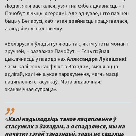
Людзі, якія засталіся, узялі на сябе адказнасць – і
Пачобут лічыць іх героямі. Але адчувае, што павінен
быць у Беларусі, каб гэтая дзейнасць працягвалася,
а людзі мелі падтрымку.
«Беларускія ўлады гуляюць так, як ім у гэты момант
зручней, – разважае Пачобут. – Ёсць пэўная
цыклічнасць у паводзінах
Аляксандра Лукашэнкі
:
часы, калі ёсць канфлікт з Захадам, змяняюцца
адлігай, калі ён шукае паразумення, магчымасці
пацяплення стасункаў. Мэта відавочная:
эканамічная супраца».
,,
«Калі надыходзіць такое пацяпленне ў
стасунках з Захадам, а я спадзяюся, мы на
пачатку гэтай тэндэнцыі, тады не садзяць