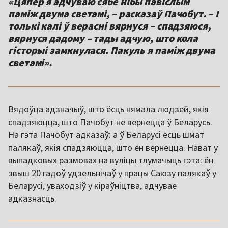
«Цяпер я адчуваю сябе нібы павіслым
паміж двума светамі, – расказаў Пачобут. – І
толькі калі ў верасні вярнуся – спадзяюся,
вярнуся дадому – тады адчую, што кола
гісторыі замкнулася. Пакуль я паміж двума
светамі».
Вядоўца адзначыў, што ёсць нямала людзей, якія
спадзяюцца, што Пачобут не вернецца ў Беларусь.
На гэта Пачобут адказаў: а ў Беларусі ёсць шмат
палякаў, якія спадзяюцца, што ён вернецца. Нават у
выпадковых размовах на вуліцы тлумачыць гэта: ён
звыш 20 гадоў удзельнічаў у працы Саюзу палякаў у
Беларусі, уваходзіў у кіраўніцтва, адчувае
адказнасць.
,,