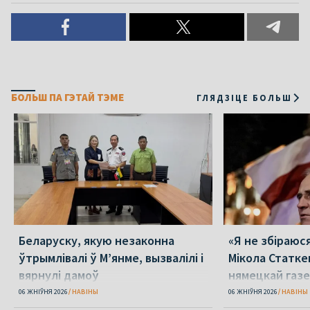
БОЛЬШ ПА ГЭТАЙ ТЭМЕ
ГЛЯДЗІЦЕ БОЛЬШ
Беларуску, якую незаконна
«Я не збіраюс
ўтрымлівалі ў М’янме, вызвалілі і
Мікола Статке
вярнулі дамоў
нямецкай газе
06 ЖНІЎНЯ 2026
НАВІНЫ
06 ЖНІЎНЯ 2026
НАВІНЫ