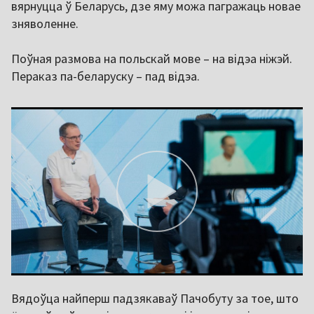
вярнуцца ў Беларусь, дзе яму можа пагражаць новае
зняволенне.
Поўная размова на польскай мове – на відэа ніжэй.
Пераказ па-беларуску – пад відэа.
Вядоўца найперш падзякаваў Пачобуту за тое, што