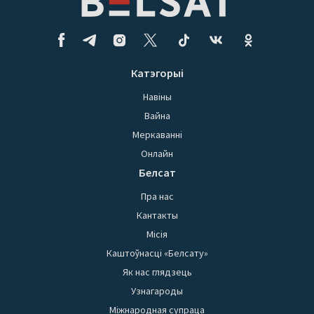
Катэгорыі
Навіны
Вайна
Меркаванні
Онлайн
Белсат
Пра нас
Кантакты
Місія
Каштоўнасці «Белсату»
Як нас глядзець
Узнагароды
Міжнародная супраца