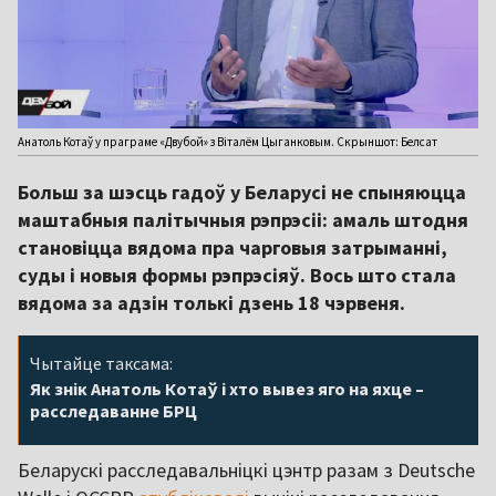
Анатоль Котаў у праграме «Двубой» з Віталём Цыганковым. Скрыншот: Белсат
Больш за шэсць гадоў у Беларусі не спыняюцца
маштабныя палітычныя рэпрэсіі: амаль штодня
становіцца вядома пра чарговыя затрыманні,
суды і новыя формы рэпрэсіяў. Вось што стала
вядома за адзін толькі дзень 18 чэрвеня.
Чытайце таксама:
Як знік Анатоль Котаў і хто вывез яго на яхце –
расследаванне БРЦ
Беларускі расследавальніцкі цэнтр разам з Deutsche