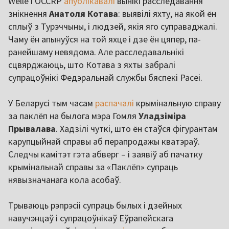
Welle і OCCRP
апублікавалі
вынікі расследавання
знікнення
Анатоля Котава
: выявілі яхту, на якой ён
сплыў з Турэччыны, і людзей, якія яго суправаджалі.
Чаму ён апынуўся на той яхце і дзе ён цяпер, па-
ранейшаму невядома. Але расследавальнікі
сцвярджаюць, што Котава з яхты забралі
супрацоўнікі Федэральнай службы бяспекі Расеі.
У Беларусі тым часам
распачалі
крымінальную справу
за паклёп на былога мэра Гомля
Уладзіміра
Прывалава
. Хадзілі чуткі, што ён стаўся фігурантам
карупцыйнай справы аб перапродажы кватэраў.
Следчы камітэт гэта абверг – і заявіў аб пачатку
крымінальнай справы за «Паклёп» супраць
нявызначанага кола асобаў.
Трываюць рэпрэсіі супраць былых і дзейных
навучэнцаў і супрацоўнікаў Еўрапейскага