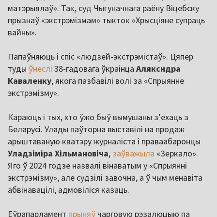
матэрыялаў». Так, суд Чыгуначнага раёну Віцебску
прызнаў «экстрэмізмам» тыкток «Хрысціяне супраць
вайны».
Папаўняюць і спіс «людзей-экстрэмістаў». Цяпер
туды
ўнеслі
38-гадовага ўкраінца
Аляксндра
Каваленку
, якога пазбавілі волі за «Спрыянне
экстрэмізму».
Караюць і тых, хто ўжо быў вымушаны з’ехаць з
Беларусі. Улады паўторна выставілі на продаж
арыштаваную кватэру журналіста і праваабаронцы
Уладзіміра Хільмановіча
,
заўважыла
«Зеркало».
Яго ў 2024 годзе назвалі вінаватым у «Спрыянні
экстрэмізму», але судзілі завочна, а ў чым менавіта
абвінавацілі, адмовіліся казаць.
Еўрапарламент
прыняў
чарговую рэзалюцыю па