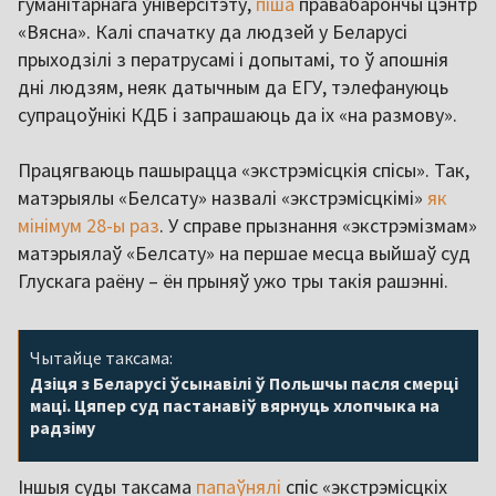
гуманітарнага ўніверсітэту,
піша
правабарончы цэнтр
«Вясна». Калі спачатку да людзей у Беларусі
прыходзілі з ператрусамі і допытамі, то ў апошнія
дні людзям, неяк датычным да ЕГУ, тэлефануюць
супрацоўнікі КДБ і запрашаюць да іх «на размову».
Працягваюць пашырацца «экстрэмісцкія спісы». Так,
матэрыялы «Белсату» назвалі «экстрэмісцкімі»
як
мінімум 28-ы раз
. У справе прызнання «экстрэмізмам»
матэрыялаў «Белсату» на першае месца выйшаў суд
Глускага раёну – ён прыняў ужо тры такія рашэнні.
Чытайце таксама:
Дзіця з Беларусі ўсынавілі ў Польшчы пасля смерці
маці. Цяпер суд пастанавіў вярнуць хлопчыка на
радзіму
Іншыя суды таксама
папаўнялі
спіс «экстрэмісцкіх