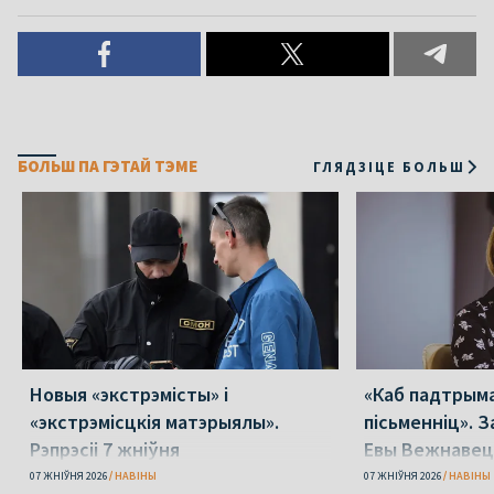
БОЛЬШ ПА ГЭТАЙ ТЭМЕ
ГЛЯДЗІЦЕ БОЛЬШ
Новыя «экстрэмісты» і
«Каб падтрыма
«экстрэмісцкія матэрыялы».
пісьменніц». З
Рэпрэсіі 7 жніўня
Евы Вежнавец
07 ЖНІЎНЯ 2026
НАВІНЫ
07 ЖНІЎНЯ 2026
НАВІНЫ