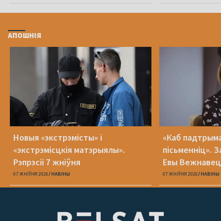
АПОШНІЯ
Новыя «экстрэмісты» і
«Каб падтрыма
«экстрэмісцкія матэрыялы».
пісьменніц». З
Рэпрэсіі 7 жніўня
Евы Вежнавец
07 ЖНІЎНЯ 2026
НАВІНЫ
07 ЖНІЎНЯ 2026
НАВІНЫ