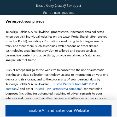
Ціск з боку ўладаў Беларусі
Як нас падтрымаць
Правілы выкарыстання матэрыялаў
We respect your privacy
Інфармацыя аб адпраўніку
Telewizja Polska S.A. w likwidacji processes your personal data collected
Бяспека
when you visit individual websites on the tvp.pl Portal (hereinafter referred
Youtube
to as the Portal), including information saved using technologies used to
track and store them, such as cookies, web beacons or other similar
Белсат news
technologies enabling the provision of tailored and secure services,
personalize content and advertising, provide social media features and
Белсат Shorts
analyze Internet traffic.
Белсат Life
Click "I accept and go to the website" to consent to the use of automatic
Жэстачайшы мульт
tracking and data collection technology, access to information on your end
Belsat English
device and its storage, and to the processing of your personal data by
Telewizja Polska S.A. w likwidacji,
Trusted Partners from IAB* (1201
Biełsat PL
company)
and other
Trusted TVP Partners (93 company)
, for marketing
Белсат Now
purposes (including for automated matching of advertisements to your
interests and measuring their effectiveness) and others, which we indicate
Белсат History
below.
Белсат Music
Enable All and Enter our Website
The purposes of processing your data by TVP S.A. w likwidacji are as
Белсат Doc
follows: