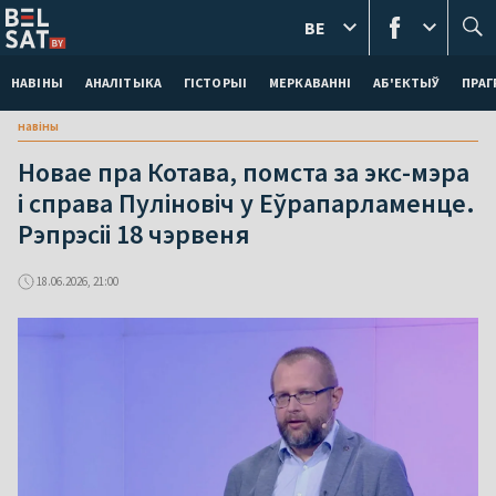
BE
НАВІНЫ
АНАЛІТЫКА
ГІСТОРЫІ
МЕРКАВАННI
АБ'ЕКТЫЎ
ПРАГ
навіны
Новае пра Котава, помста за экс-мэра
і справа Пуліновіч у Еўрапарламенце.
Рэпрэсіі 18 чэрвеня
18.06.2026, 21:00