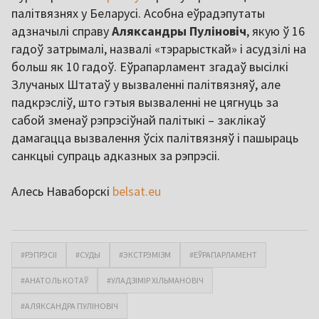
палітвязнях у Беларусі. Асобна еўрадэпутаты
адзначылі справу
Аляксандры Пуліновіч
, якую ў 16
гадоў затрымалі, назвалі «тэрарысткай» і асудзілі на
больш як 10 гадоў. Еўрапарламент згадаў высілкі
Злучаных Штатаў у вызваленні палітвязняў, але
падкрэсліў, што гэтыя вызваленні не цягнуць за
сабой зменаў рэпрэсіўнай палітыкі – заклікаў
дамагацца вызвалення ўсіх палітвязняў і пашыраць
санкцыі супраць адказных за рэпрэсіі.
Алесь Наваборскі
belsat.eu
#РЭПРЭСІІ
#СУДЫ
#ЭКСТРЭМІЗМ
#ЕЎРАПАРЛАМЕНТ
#АНАТОЛЬ КОТАЎ
#УЛАДЗІМІР ХІЛЬМАНОВІЧ
#АЛЯКСАНДРА ПУЛІНОВІЧ