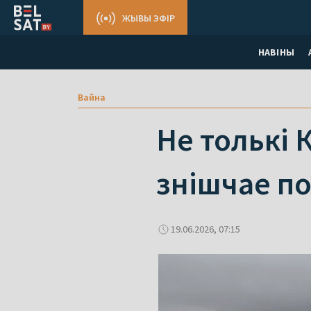
ЖЫВЫ ЭФІР
НАВІНЫ
Вайна
Не толькі 
знішчае по
19.06.2026, 07:15