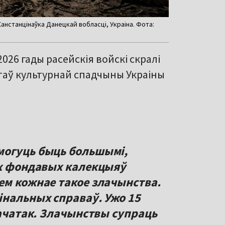
анстанцінаўка Данецкай вобласці, Украіна. Фота:
026 гады расейскія войскі скралі
ектаў культурнай спадчыны Украіны
могуць быць большымі,
іх фондавых калекцыяў
ем кожнае такое злачынства.
інальных справаў. Ужо 15
пачатак. Злачынствы супраць