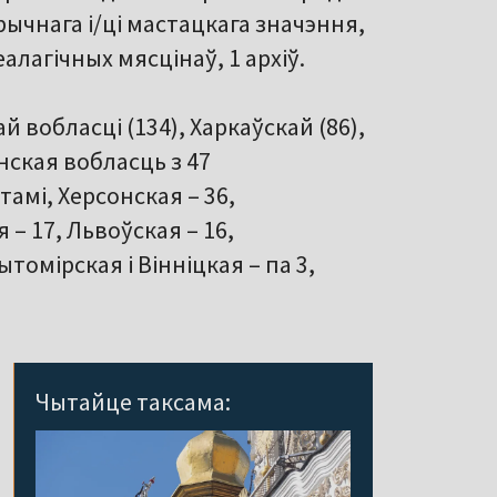
арычнага і/ці мастацкага значэння,
еалагічных мясцінаў, 1 архіў.
вобласці (134), Харкаўскай (86),
анская вобласць з 47
амі, Херсонская – 36,
 – 17, Львоўская – 16,
томірская і Вінніцкая – па 3,
Чытайце таксама: