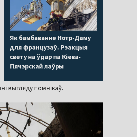
Як бамбаванне Нотр-Даму
для французаў. Рэакцыя
свету на ўдар па Кіева-
Пячэрскай лаўры
ні выгляду помнікаў.