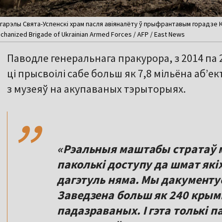
гарэлы Свята-Успенскі храм пасля авіяналёту ў прыфрантавым горадзе К
chanized Brigade of Ukrainian Armed Forces / AFP / East News
Паводле генеральнага пракурора, з 2014 па 2
ці прысвоілі сабе больш як 7,8 мільёна аб’
,,
з музеяў на акупаваных тэрыторыях.
«Рэальныя маштабы стратаў 
паколькі доступу да шмат як
дагэтуль няма. Мы дакументу
Заведзена больш як 240 крым
падазраваных. І гэта толькі 