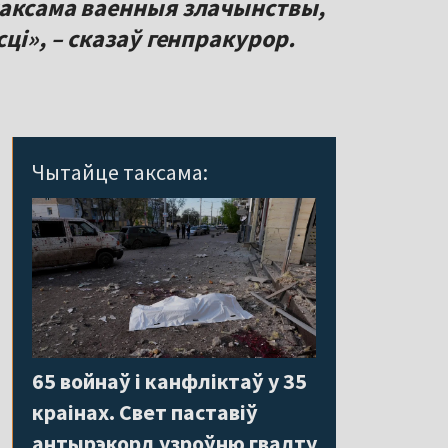
таксама ваенныя злачынствы,
ці», – сказаў генпракурор.
Чытайце таксама:
65 войнаў і канфліктаў у 35
краінах. Свет паставіў
антырэкорд узроўню гвалту