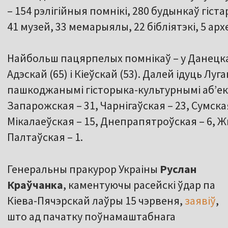
– 154 рэлігійныя помнікі, 280 будынкаў гіст
41 музей, 33 мемарыялы, 22 бібліятэкі, 5 арх
Найбольш пацярпелых помнікаў – у Данецкай 
Адэскай (65) і Кіеўскай (53). Далей ідуць Луг
пашкоджанымі гісторыка-культурнымі аб’ект
Запарожская – 31, Чарнігаўская – 23, Сумская
Мікалаеўская – 15, Днепрапятроўская – 6, Жы
Палтаўская – 1.
Генеральны пракурор Украіны
Руслан
Краўчанка
, каментуючы расейскі ўдар па
Кіева-Пячэрскай лаўры 15 чэрвеня,
заявіў
,
што ад пачатку поўнамаштабнага