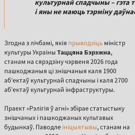
культурнай спадчыны – гэта 
і яны не маюць тэрміну даўнас
Згодна з лічбамі, якія
прыводзіць
міністр
культуры Украіны
Таццяна Бэрэжна
,
станам на сярэдзіну чэрвеня 2026 года
пашкоджаныя ці знішчаныя каля 1900
аб’ектаў культурнай спадчыны і каля 2700
аб’ектаў культурнай інфраструктуры.
Праект «Рэлігія ў агні» збірае статыстыку
знішчаных і пашкоджаных культавых
будынкаў. Паводле
ініцыятывы
, станам на