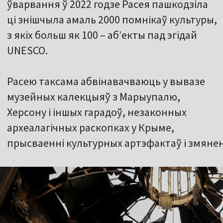
ўварвання ў 2022 годзе Расея пашкодзіла
ці знішчыла амаль 2000 помнікаў культуры,
з якіх больш як 100 – аб’екты пад эгідай
UNESCO.
Расею таксама абвінавачваюць у вывазе
музейных калекцыяў з Марыупалю,
Херсону і іншых гарадоў, незаконных
археалагічных раскопках у Крыме,
прысваенні культурных артэфактаў і змянен