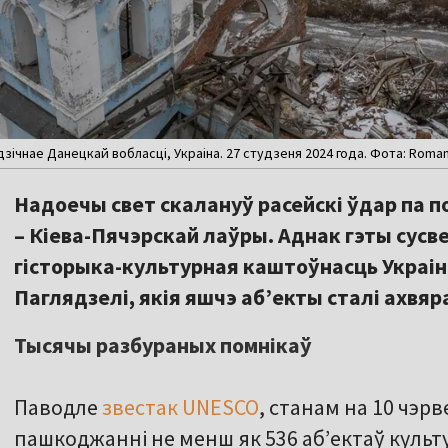
ічнае Данецкай вобласці, Украіна. 27 студзеня 2024 года. Фота: Roman P
Надоечы свет скалануў расейскі ўдар па 
– Кіева-Пячэрскай лаўры. Аднак гэты сусв
гісторыка-культурная каштоўнасць Украін
Паглядзелі, якія яшчэ аб’екты сталі ахвяра
Тысячы разбураных помнікаў
Паводле
звестак UNESCO
, станам на 10 чэр
пашкоджанні не менш як 536 аб’ектаў культ