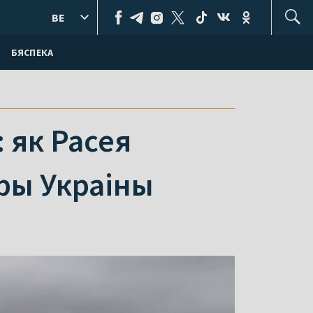
BE
БЯСПЕКА
 як Расея
уры Украіны