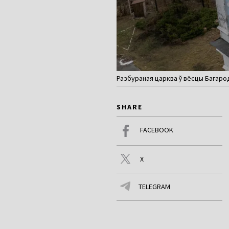
Разбураная царква ў вёсцы Багародз
SHARE
FACEBOOK
X
TELEGRAM