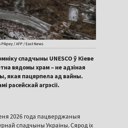
ilipey / AFP / East News
помніку спадчыны UNESCO ў Кіеве
етна вядомы храм – не адзіная
ы, якая пацярпела ад вайны.
мі расейскай агрэсіі.
веня 2026 года пацверджаныя
урнай спадчыны Украіны. Сярод іх