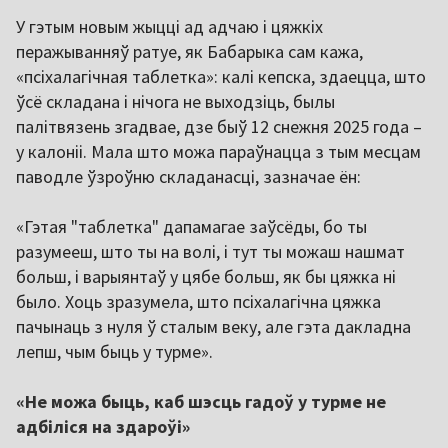
У гэтым новым жыцці ад адчаю і цяжкіх
перажыванняў ратуе, як Бабарыка сам кажа,
«псіхалагічная таблетка»: калі кепска, здаецца, што
ўсё складана і нічога не выходзіць, былы
палітвязень згадвае, дзе быў 12 снежня 2025 года –
у калоніі. Мала што можа параўнацца з тым месцам
паводле ўзроўню складанасці, зазначае ён:
«Гэтая "таблетка" дапамагае заўсёды, бо ты
разумееш, што ты на волі, і тут ты можаш нашмат
больш, і варыянтаў у цябе больш, як бы цяжка ні
было. Хоць зразумела, што псіхалагічна цяжка
пачынаць з нуля ў сталым веку, але гэта дакладна
лепш, чым быць у турме».
«Не можа быць, каб шэсць гадоў у турме не
адбіліся на здароўі»