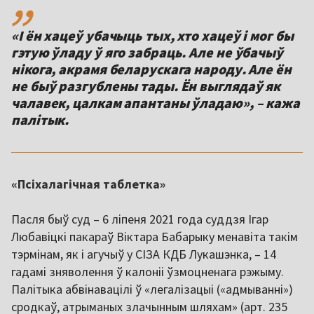
«І ён хацеў убачыць тых, хто хацеў і мог бы
гэтую ўладу ў яго забраць. Але не ўбачыў
нікога, акрамя беларускага народу. Але ён
не быў разгублены тады. Ён выглядаў як
чалавек, цалкам апантаны ўладаю», – кажа
палітык.
«Псіхалагічная таблетка»
Пасля быў суд – 6 ліпеня 2021 года суддзя Ігар
Любавіцкі пакараў Віктара Бабарыку менавіта такім
тэрмінам, як і агучыў у СІЗА КДБ Лукашэнка, – 14
гадамі зняволення ў калоніі ўзмоцненага рэжыму.
Палітыка абвінавацілі ў «легалізацыі («адмыванні»)
сродкаў, атрыманых злачынным шляхам» (арт. 235