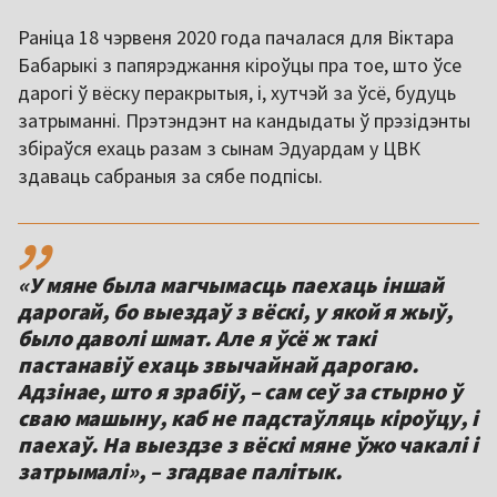
Раніца 18 чэрвеня 2020 года пачалася для Віктара
Бабарыкі з папярэджання кіроўцы пра тое, што ўсе
дарогі ў вёску перакрытыя, і, хутчэй за ўсё, будуць
затрыманні. Прэтэндэнт на кандыдаты ў прэзідэнты
збіраўся ехаць разам з сынам Эдуардам у ЦВК
здаваць сабраныя за сябе подпісы.
,,
«У мяне была магчымасць паехаць іншай
дарогай, бо выездаў з вёскі, у якой я жыў,
было даволі шмат. Але я ўсё ж такі
пастанавіў ехаць звычайнай дарогаю.
Адзінае, што я зрабіў, – сам сеў за стырно ў
сваю машыну, каб не падстаўляць кіроўцу, і
паехаў. На выездзе з вёскі мяне ўжо чакалі і
затрымалі», – згадвае палітык.