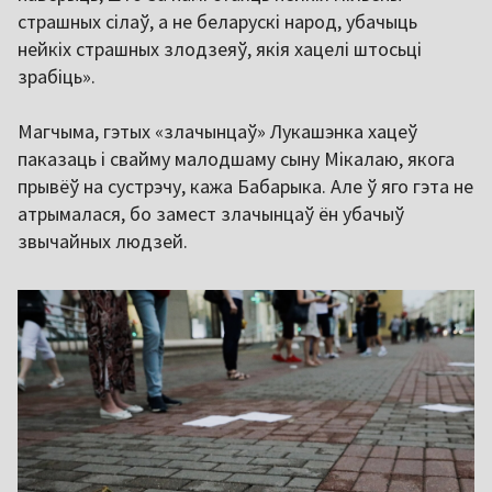
страшных сілаў, а не беларускі народ, убачыць
нейкіх страшных злодзеяў, якія хацелі штосьці
зрабіць».
Магчыма, гэтых «злачынцаў» Лукашэнка хацеў
паказаць і свайму малодшаму сыну Мікалаю, якога
прывёў на сустрэчу, кажа Бабарыка. Але ў яго гэта не
атрымалася, бо замест злачынцаў ён убачыў
звычайных людзей.