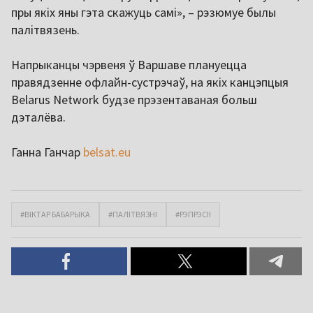
пры якіх яны гэта скажуць самі», – рэзюмуе былы
палітвязень.
Напрыканцы чэрвеня ў Варшаве плануецца
правядзенне офлайн-сустрэчаў, на якіх канцэпцыя
Belarus Network будзе прэзентаваная больш
дэталёва.
Ганна Ганчар
belsat.eu
#ВІКТАР БАБАРЫКА
#ПАЛІТВЯЗНІ
#РЭПРЭСІІ