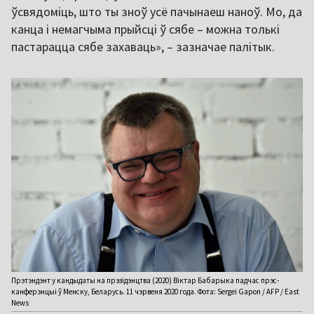
ўсвядоміць, што ты зноў усё пачынаеш наноў. Мо, да
канца і немагчыма прыйсці ў сябе – можна толькі
пастарацца сябе захаваць», – зазначае палітык.
Прэтэндэнт у кандыдаты на прэзідэнцтва (2020) Віктар Бабарыка падчас прэс-
канферэнцыі ў Менску, Беларусь. 11 чэрвеня 2020 года. Фота: Sergei Gapon / AFP / East
News