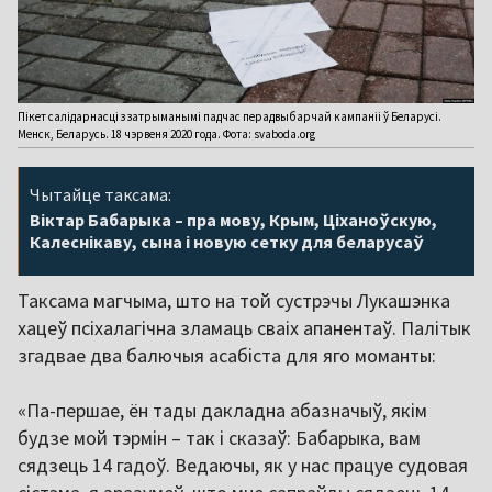
Пікет салідарнасці з затрыманымі падчас перадвыбарчай кампаніі ў Беларусі.
Менск, Беларусь. 18 чэрвеня 2020 года. Фота: svaboda.org
Чытайце таксама:
Віктар Бабарыка – пра мову, Крым, Ціханоўскую,
Калеснікаву, сына і новую сетку для беларусаў
Таксама магчыма, што на той сустрэчы Лукашэнка
хацеў псіхалагічна зламаць сваіх апанентаў. Палітык
згадвае два балючыя асабіста для яго моманты:
«Па-першае, ён тады дакладна абазначыў, якім
будзе мой тэрмін – так і сказаў: Бабарыка, вам
сядзець 14 гадоў. Ведаючы, як у нас працуе судовая