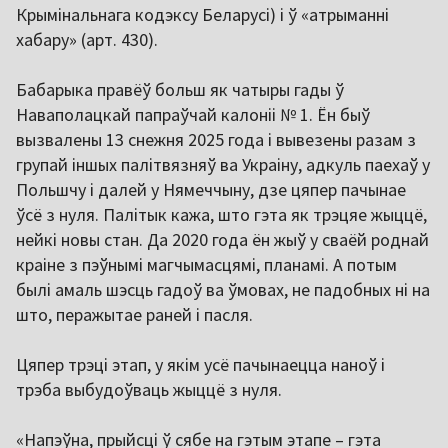
Крымінальнага кодэксу Беларусі) і ў «атрыманні
хабару» (арт. 430).
Бабарыка правёў больш як чатыры гады ў
Наваполацкай папраўчай калоніі № 1. Ён быў
вызвалены 13 снежня 2025 года і вывезены разам з
групай іншых палітвязняў ва Украіну, адкуль паехаў у
Польшчу і далей у Нямеччыну, дзе цяпер пачынае
ўсё з нуля. Палітык кажа, што гэта як трэцяе жыццё,
нейкі новы стан. Да 2020 года ён жыў у сваёй роднай
краіне з пэўнымі магчымасцямі, планамі. А потым
былі амаль шэсць гадоў ва ўмовах, не падобных ні на
што, перажытае раней і пасля.
Цяпер трэці этап, у якім усё пачынаецца наноў і
трэба выбудоўваць жыццё з нуля.
«Напэўна, прыйсці ў сябе на гэтым этапе – гэта