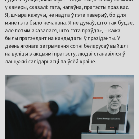
у камеры, сказалі: гэта, напэўна, пратэсты праз вас.
Я, шчыра кажучы, не надта ў гэта паверыў, бо для
мяне гэта было нечакана. Я не думаў, што так будзе,
але потым аказалася, што гэта праўда», – кажа
былы прэтэндэнт на кандыдаты ў прэзідэнты. У
дзень ягонага затрымання сотні беларусаў выйшлі
на вуліцы з акцыямі пратэсту, людзі станавіліся ў
ланцужкі салідарнасці па ўсёй краіне.