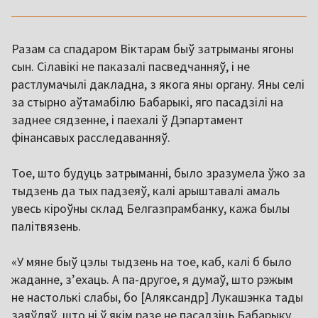
Разам са спадаром Віктарам быў затрыманы ягоны
сын. Сілавікі не паказалі пасведчанняў, і не
растлумачылі дакладна, з якога яны органу. Яны селі
за стырно аўтамабілю Бабарыкі, яго пасадзілі на
заднее сядзенне, і паехалі ў Дэпартамент
фінансавых расследаванняў.
Тое, што будуць затрыманні, было зразумела ўжо за
тыдзень да тых падзеяў, калі арыштавалі амаль
увесь кіроўны склад Белгазпрамбанку, кажа былы
палітвязень.
«У мяне быў цэлы тыдзень на тое, каб, калі б было
жаданне, з’ехаць. А па-другое, я думаў, што рэжым
не настолькі слабы, бо [Аляксандр] Лукашэнка тады
заяўляў, што ні ў якім разе не пасадзіць Бабарыку