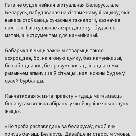
Гэта не будзе нейкая віртуальная Беларусь, але
Беларусь, пабудаваная на сістэме камунікацыяў, якія
выкарыстоўваюць сучасныя тэхналогіі, зазначае
палітык. І віртуальнае асяроддзе тут будзе не
мэтай, а інструментам для камунікацыі.
Бабарыка лічыць важным стварыць такое
асяроддзе, бо, на ягоную думку, без камунікацыі,
без аб’яднання, без разумення адзін аднаго мы
рызыкуем апынуцца ў сітуацыі, калі кожны будзе ў
сваёй бурбалцы.
Канчатковая ж мэта праекту – «даць магчымасць
беларусам вольна абіраць, у якой краіне яны хочуць
жыць».
«Не трэба распавядаць за беларусаў, якой яны
хочуць бачыць Беларусь. Давайце ім створым умовы,