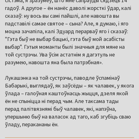
сістэма, я зразумеў, што мне сапраўды сядзець 14
гадоў. А другое – ён нанёс даволі жорсткі ўдар, калі
сказаў: ну вось вы самі пайшлі, але навошта вы
падставілі самае святое – сына? Але, я думаю, і яго
моцна зачапіла, калі Эдуард перарваў яго і сказаў:
"Гэта быў не выбар бацькі, гэта быў мой асабісты
выбар". Гэтыя моманты былі значныя для мяне на
той сустрэчы. Ува ўсім астатнім я дагэтуль не
разумею, навошта яна была патрэбная».
Лукашэнка на той сустрэчы, паводле ўспамінаў
Бабарыкі, выглядаў, як заўсёды – як чалавек, у якога
ўлада – галоўная каштоўнасць жыцця, дзеля якой
ён не спыніцца ні перад чым. Але таксама тады
перад палітвязнямі быў чалавек, які, напэўна,
упершыню быў на валасок ад таго, каб згубіць сваю
ўладу, перакананы ён.
,,