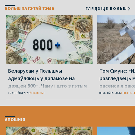
БОЛЬШ ПА ГЭТАЙ ТЭМЕ
ГЛЯДЗІЦЕ БОЛЬШ
Беларусам у Польшчы
Том Сімунс: «
адмаўляюць у дапамозе на
разгледзець м
дзяцей 800+. Чаму і што з гэтым
расейскія рак
рабіць?
сваёй тэрытор
06 ЖНІЎНЯ 2026
ГІСТОРЫІ
03 ЖНІЎНЯ 2026
ГІСТОРЫ
АПОШНІЯ