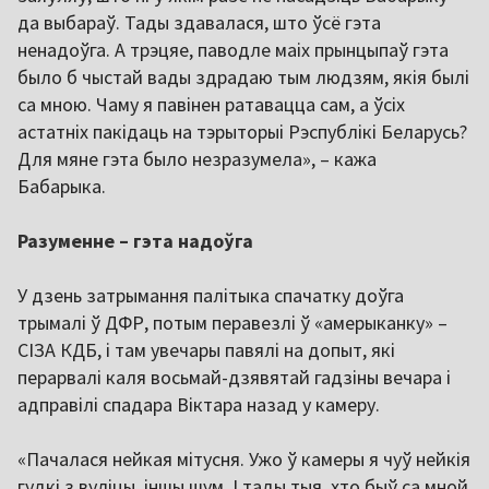
да выбараў. Тады здавалася, што ўсё гэта
ненадоўга. А трэцяе, паводле маіх прынцыпаў гэта
было б чыстай вады здрадаю тым людзям, якія былі
са мною. Чаму я павінен ратавацца сам, а ўсіх
астатніх пакідаць на тэрыторыі Рэспублікі Беларусь?
Для мяне гэта было незразумела», – кажа
Бабарыка.
Разуменне – гэта надоўга
У дзень затрымання палітыка спачатку доўга
трымалі ў ДФР, потым перавезлі ў «амерыканку» –
СІЗА КДБ, і там увечары павялі на допыт, які
перарвалі каля восьмай-дзявятай гадзіны вечара і
адправілі спадара Віктара назад у камеру.
«Пачалася нейкая мітусня. Ужо ў камеры я чуў нейкія
гудкі з вуліцы, іншы шум. І тады тыя, хто быў са мной