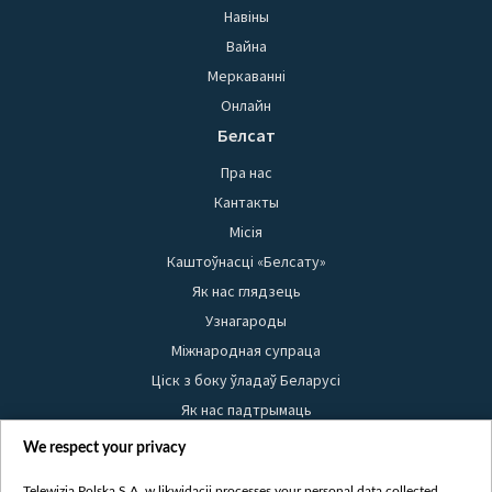
Навіны
Вайна
Меркаванні
Онлайн
Белсат
Пра нас
Кантакты
Місія
Каштоўнасці «Белсату»
Як нас глядзець
Узнагароды
Міжнародная супраца
Ціск з боку ўладаў Беларусі
Як нас падтрымаць
Правілы выкарыстання матэрыялаў
We respect your privacy
Інфармацыя аб адпраўніку
Telewizja Polska S.A. w likwidacji processes your personal data collected