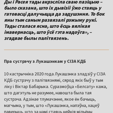
Ды і Расея тады акрэсліла сваю пазіцыю –
было сказана, што іх дывізіі ўжо стаяць у
гатовасці далучыцца да задушэння. То бок
яны тым самым развязалі рэжыму рукі.
Тады сталася ясна, што ёсць вялікая
імавернасць, што ўсё гэта надоўга», –
згадвае былы палітвязень.
Пра сустрэчу з Лукашэнкам у СІЗА КДБ
10 кастрычніка 2020 года Лукашэнка зладзіў у СІЗА
КДБ сустрэчу з палітвязнямі, сярод якіх быў у тым
ліку і Віктар Бабарыка. Суразмоўца «Белсату» кажа,
што дагэтуль не разумее, навошта была тая
сустрэча. Адзінае тлумачэнне, якое ён бачыць,
магчыма, у тым, што «Лукашэнка, напэўна, хацеў
паверыць, што за намі стаяць нейкія мільёны