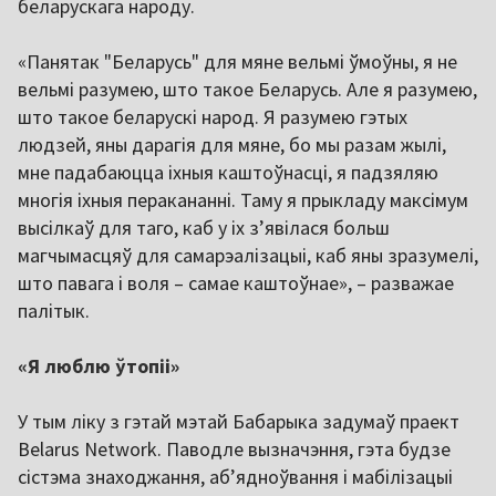
беларускага народу.
«Панятак "Беларусь" для мяне вельмі ўмоўны, я не
вельмі разумею, што такое Беларусь. Але я разумею,
што такое беларускі народ. Я разумею гэтых
людзей, яны дарагія для мяне, бо мы разам жылі,
мне падабаюцца іхныя каштоўнасці, я падзяляю
многія іхныя перакананні. Таму я прыкладу максімум
высілкаў для таго, каб у іх з’явілася больш
магчымасцяў для самарэалізацыі, каб яны зразумелі,
што павага і воля – самае каштоўнае», – разважае
палітык.
«Я люблю ўтопіі»
У тым ліку з гэтай мэтай Бабарыка задумаў праект
Belarus Network. Паводле вызначэння, гэта будзе
сістэма знаходжання, аб’ядноўвання і мабілізацыі