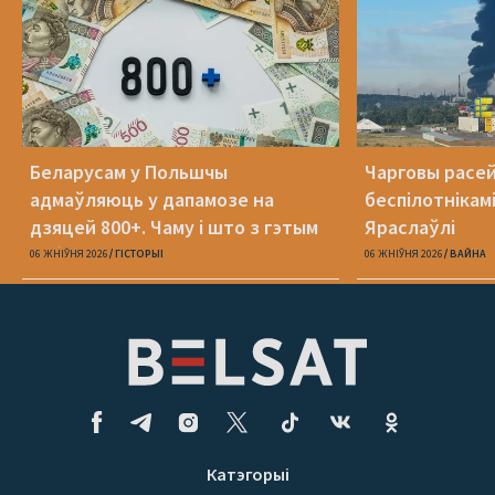
Беларусам у Польшчы
Чарговы расей
адмаўляюць у дапамозе на
беспілотнікамі
дзяцей 800+. Чаму і што з гэтым
Яраслаўлі
рабіць?
06 ЖНІЎНЯ 2026
ГІСТОРЫІ
06 ЖНІЎНЯ 2026
ВАЙНА
Катэгорыі