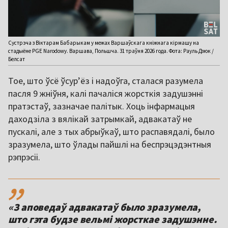
Сустрэча з Віктарам Бабарыкам у межах Варшаўскага кніжнага кірмашу на
стадыёне PGE Narodowy. Варшава, Польшча. 31 траўня 2026 года. Фота: Рауль Дзюк /
Белсат
Тое, што ўсё ўсур’ёз і надоўга, сталася разумела
пасля 9 жніўня, калі пачаліся жорсткія задушэнні
пратэстаў, зазначае палітык. Хоць інфармацыя
даходзіла з вялікай затрымкай, адвакатаў не
пускалі, але з тых абрыўкаў, што распавядалі, было
зразумела, што ўлады пайшлі на беспрэцэдэнтныя
рэпрэсіі.
,,
«З аповедаў адвакатаў было зразумела,
што гэта будзе вельмі жорсткае задушэнне.