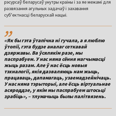
рэсурсаў беларусаў унутры краіны і за яе межамі для
развязання агульных задачаў і захавання
суб’ектнасці беларускай нацыі.
,,
«Як бы гэта ўтапічна ні гучала, а я люблю
ўтопіі, гэта будзе аналаг сеткавай
дзяржавы. Ва ўсялякім разе, мы
паспрабуем. У нас няма сёння магчымасці
жыць разам. Але ў нас ёсць новыя
тэхналогіі, якія дазваляюць нам жыць,
працаваць, дапамагаць, узаемадзейнічаць.
У нас няма тэрыторыі, але ёсць віртуальнае
асяроддзе, у якім мы паспрабуем штосьці
зрабіць», – тлумачыць былы палітвязень.