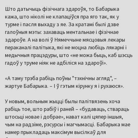
Што датычыць фізічнага здароўя, то Бабарыка
кажа, што ніколі не клапаціўся пра яго так, як у
турме і пасля выхаду з яе. За кратамі былі дзве
галоўныя мэты: захаваць ментальнае і фізічнае
здароўе. А на волі ў Нямеччыне мясцовыя лекары
пераканалі палітыка, які не моцна любіць лякарні і
медычныя працэдуры, што «не можа быць, каб шэсць
гадоў у труме ніяк не адбіліся на здароўі».
«А таму трэба рабіць поўны "тэхнічны агляд", –
жартуе Бабарыка. – І ў гэтым кірунку я і рухаюся».
У новым, вольным жыцці былы палітвязень хоча
рабіць тое, што рабіў і раней – «будаваць, ствараць
штосьці новае і добрае», нават калі цяпер іншыя,
чым на радзіме, рэсурсы і магчымасці. Бабарыка мае
намер прыкладаць максімум высілкаў для