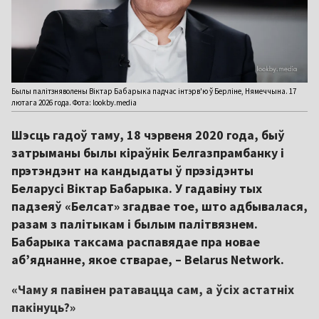
Былы палітзняволены Віктар Бабарыка падчас інтэрв'ю ў Берліне, Нямеччына. 17
лютага 2026 года. Фота: lookby.media
Шэсць гадоў таму, 18 чэрвеня 2020 года, быў
затрыманы былы кіраўнік Белгазпрамбанку і
прэтэндэнт на кандыдаты ў прэзідэнты
Беларусі Віктар Бабарыка. У гадавіну тых
падзеяў «Белсат» згадвае тое, што адбывалася,
разам з палітыкам і былым палітвязнем.
Бабарыка таксама распавядае пра новае
аб’яднанне, якое стварае, – Belarus Network.
«Чаму я павінен ратавацца сам, а ўсіх астатніх
пакінуць?»