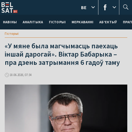
BE
НАВІНЫ
АНАЛІТЫКА
ГІСТОРЫІ
МЕРКАВАННI
АБ'ЕКТЫЎ
ПРАГ
Гісторыі
«У мяне была магчымасць паехаць
іншай дарогай». Віктар Бабарыка –
пра дзень затрымання 6 гадоў таму
18.06.2026, 07:34