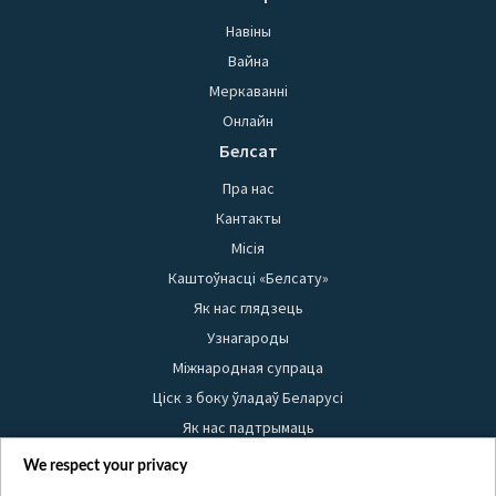
Навіны
Вайна
Меркаванні
Онлайн
Белсат
Пра нас
Кантакты
Місія
Каштоўнасці «Белсату»
Як нас глядзець
Узнагароды
Міжнародная супраца
Ціск з боку ўладаў Беларусі
Як нас падтрымаць
Правілы выкарыстання матэрыялаў
We respect your privacy
Інфармацыя аб адпраўніку