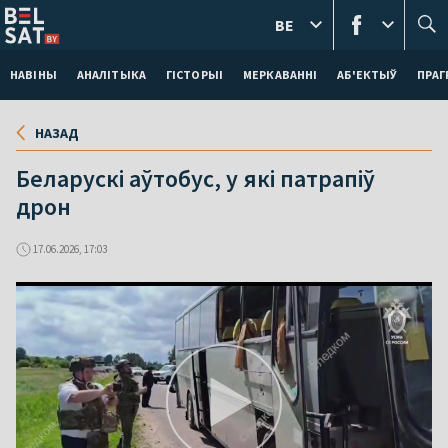
BE
НАВІНЫ
АНАЛІТЫКА
ГІСТОРЫІ
МЕРКАВАННI
АБ'ЕКТЫЎ
ПРАГ
НАЗАД
Беларускі аўтобус, у які патрапіў
дрон
17.06.2026, 17:03