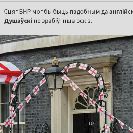
Сцяг БНР мог бы быць падобным да англійска
Душэўскі
не зрабіў іншы эскіз.