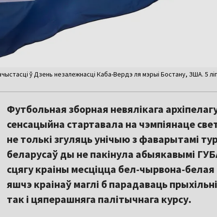
ыстасці ў Дзень незалежнасці Каба-Вердэ ля мэрыі Бостану, ЗША. 5 ліпе
Футбольная зборная невялікага архіпелаг
сенсацыйна стартавала на чэмпіянаце све
не толькі згуляць унічыю з фаварытамі тур
беларусаў ды не пакінула абыякавымі ГУБ
сцягу краіны месціцца бел-чырвона-белая 
яшчэ краінаў маглі б парадаваць прыхільн
так і цяперашняга палітычнага курсу.