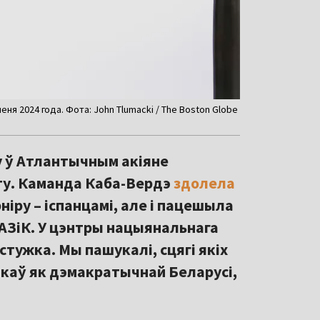
ня 2024 года. Фота: John Tlumacki / The Boston Globe
у ў Атлантычным акіяне
ту. Каманда Каба-Вердэ
здолела
ніру – іспанцамі, але і пацешыла
АЗіК. У цэнтры нацыянальнага
стужка. Мы пашукалі, сцягі якіх
ікаў як дэмакратычнай Беларусі,