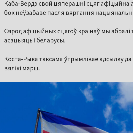
Каба-Вердэ свой цяперашні сцяг афіцыйна а
бок неўзабаве пасля вяртання нацыянальны
Сярод афіцыйных сцягоў краінаў мы абралі т
асацыяцыі беларусы.
Коста-Рыка таксама ўтрымлівае адсылку да б