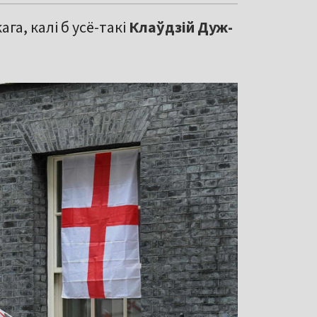
га, калі б усё-такі
Клаўдзій Дуж-