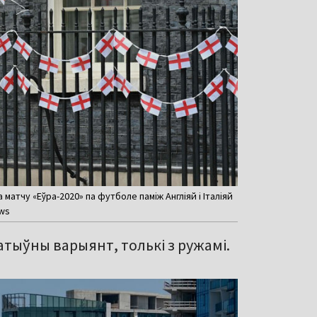
матчу «Еўра-2020» па футболе паміж Англіяй і Італіяй
ews