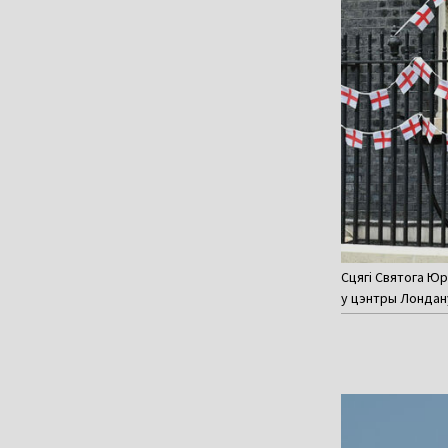
Сцягі Святога Юр
у цэнтры Лондану,