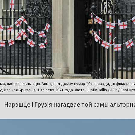
ыя, нацыянальны сцяг Англіі, над домам нумар 10 напярэдадні фінальнага 
 Вялікая Брытанія. 10 ліпеня 2021 года. Фота: Justin Tallis / AFP / East N