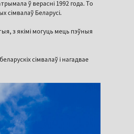
трымала ў верасні 1992 года. То
х сімвалаў Беларусі.
ыя, з якімі могуць мець пэўныя
еларускіх сімвалаў і нагадвае