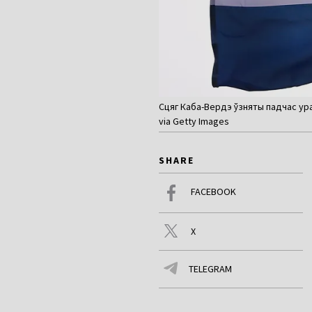
Сцяг Каба-Вердэ ўзняты падчас урач
via Getty Images
SHARE
FACEBOOK
X
TELEGRAM