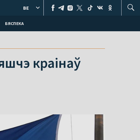
BE
БЯСПЕКА
 яшчэ краінаў