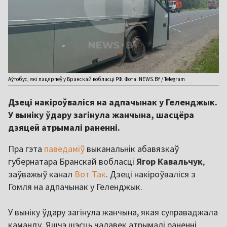
Аўтобус, які пацярпеў у Бранскай вобласці РФ. Фота: NEWS.BY / Telegram
Дзеці накіроўваліся на адпачынак у Геленджык.
У выніку ўдару загінула жанчына, шасцёра
дзяцей атрымалі раненні.
Пра гэта
паведаміў
выканальнік абавязкаў
губернатара Бранскай вобласці
Ягор Кавальчук
,
заўважыў канал
Вот Так
. Дзеці накіроўваліся з
Гомля на адпачынак у Геленджык.
У выніку ўдару загінула жанчына, якая суправаджала
каманду. Яшчэ шэсць чалавек атрымалі раненні,