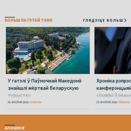
БОЛЬШ ПА ГЭТАЙ ТЭМЕ
ГЛЯДЗІЦЕ БОЛЬШ
У гатэлі ў Паўночнай Македоніі
Хроніка рэпрэс
знайшлі мёртвай беларускую
канферэнцыяй
турыстку
сілавікі ўзмацн
беларусаў
06 ЖНІЎНЯ 2026
НАВІНЫ
05 ЖНІЎНЯ 2026
НАВІНЫ
АПОШНІЯ