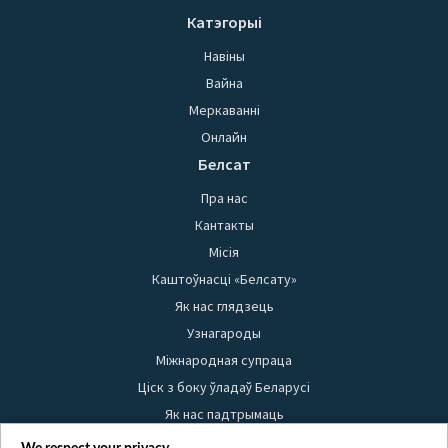
Катэгорыі
Навіны
Вайна
Меркаванні
Онлайн
Белсат
Пра нас
Кантакты
Місія
Каштоўнасці «Белсату»
Як нас глядзець
Узнагароды
Міжнародная супраца
Ціск з боку ўладаў Беларусі
Як нас падтрымаць
Правілы выкарыстання матэрыялаў