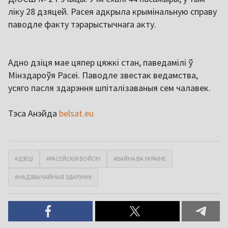
ліку 28 дзяцей. Расея адкрыла крымінальную справу
паводле факту тэрарыстычнага акту.
Адно дзіця мае цяпер цяжкі стан, паведамілі ў
Мінздароўя Расеі. Паводле звестак ведамства,
усяго пасля здарэння шпіталізаваныя сем чалавек.
Тэса Анэйда
belsat.eu
#ДЗЕЦІ
#РАСЕЙСКІЯ ВОЙСКІ
#ВАЙНА ВА УКРАІНЕ
#НАДЗВЫЧАЙНЫЯ ЗДАРЭННІ