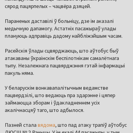
сярод пацярпелых – чацвёра дзяцей.
Параненых даставілі ў больніцу, дзе ім аказалі
медычную дапамогу. Астатніх пасажыраў улады
плануюць адправіць дадому найбліжэйшым часам.
Расейскія ўлады сцвярджаюць, што аўтобус быў
атакаваны ўкраінскім беспілотнікам самалётнага
тыпу. Незалежнага пацвярджэння гэтай інфармацыі
пакуль няма.
У беларускім вонкавапалітычным ведамстве
пацвердзілі, што ведаюць пра здарэнне і цяпер
займаюцца зборам і ўдакладненнем усіх
акалічнасцяў таго, што адбылося.
Пазней стала
вядома
, што пад атаку трапіў аўтобус
ДЮСШ № 2 Рэчыцы. У ім ехалі 44 пасажыры, у тым