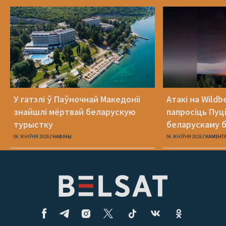
У гатэлі ў Паўночнай Македоніі
Атакі на Wildb
знайшлі мёртвай беларускую
папросіць Пуц
турыстку
беларускаму б
06 ЖНІЎНЯ 2026
НАВІНЫ
06 ЖНІЎНЯ 2026
КАМЕНТ