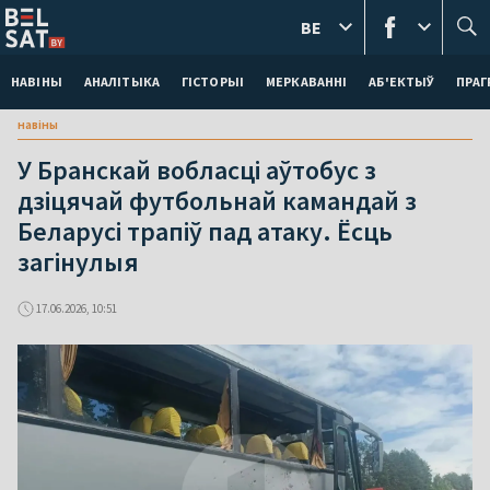
BE
НАВІНЫ
АНАЛІТЫКА
ГІСТОРЫІ
МЕРКАВАННI
АБ'ЕКТЫЎ
ПРАГ
навіны
У Бранскай вобласці аўтобус з
дзіцячай футбольнай камандай з
Беларусі трапіў пад атаку. Ëсць
загінулыя
17.06.2026, 10:51