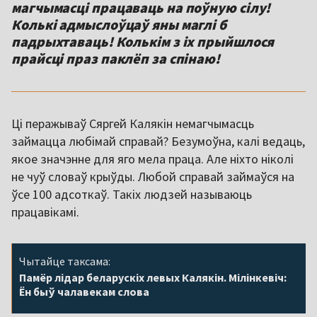
магчымасці працаваць на поўную сілу!
Колькі адмыслоўцаў яны маглі б
падрыхтаваць! Колькім з іх прыйшлося
прайсці праз паклёп за спінаю!
Ці перажываў Сяргей Калякін немагчымасць
займацца любімай справай? Безумоўна, калі ведаць,
якое значэнне для яго мела праца. Але ніхто ніколі
не чуў словаў крыўды. Любой справай займаўся на
ўсе 100 адсоткаў. Такіх людзей называюць
працавікамі.
Чытайце таксама:
Памёр лідар беларускіх левых Калякін. Мілінкевіч:
Ён быў чалавекам слова