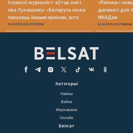
Іспанскі журналіст-аўтар кнігі
«Раёнка»: нов
пра Лукашэнку: «Беларусь можа
дапамогі для 
паказаць іншым краінам, што
МКАДам
можа здарыцца з дэмакратыяй»
09 ЖНІЎНЯ 2026
ГІСТОРЫІ
09 ЖНІЎНЯ 2026
НАВІНЫ
Катэгорыі
Навіны
Вайна
Меркаванні
Онлайн
Белсат