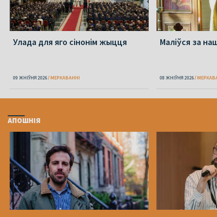
Улада для яго сінонім жыцця
Маліўся за на
09 ЖНІЎНЯ 2026
МЕРКАВАННI
08 ЖНІЎНЯ 2026
МЕРКАВ
АПОШНІЯ