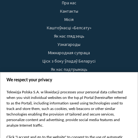
Пра нас
Кантакты
Місія
Каштоўнасці «Белсату»
Як нас глядзець
Узнагароды
Міжнародная супраца
Ціск з боку ўладаў Беларусі
Як нас падтрымаць
Правілы выкарыстання матэрыялаў
We respect your privacy
Інфармацыя аб адпраўніку
Telewizja Polska S.A. w likwidacji processes your personal data collected
Бяспека
when you visit individual websites on the tvp.pl Portal (hereinafter referred
Youtube
to as the Portal), including information saved using technologies used to
track and store them, such as cookies, web beacons or other similar
Белсат news
technologies enabling the provision of tailored and secure services,
personalize content and advertising, provide social media features and
Белсат Shorts
analyze Internet traffic.
Белсат Life
Жэстачайшы мульт
Click "I accept and go to the website" to consent to the use of automatic