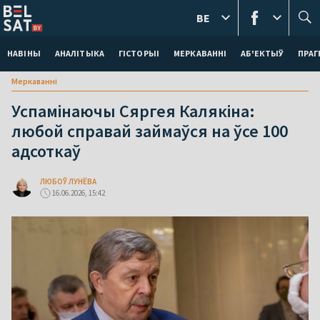
BE
НАВІНЫ
АНАЛІТЫКА
ГІСТОРЫІ
МЕРКАВАННI
АБ'ЕКТЫЎ
ПРАГ
Меркаваннi
Успамінаючы Сяргея Калякіна:
любой справай займаўся на ўсе 100
адсоткаў
ЛЮБОЎ ЛУНЁВА
16.06.2026, 15:42