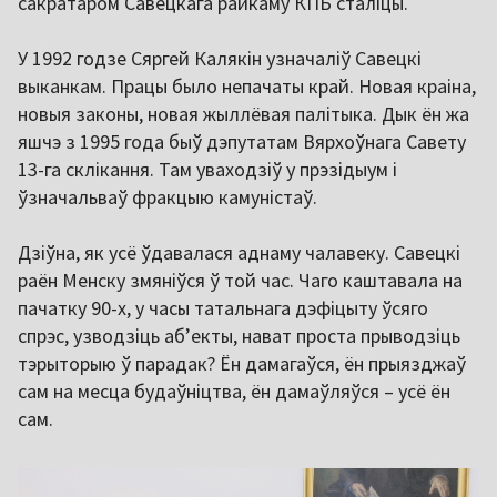
сакратаром Савецкага райкаму КПБ сталіцы.
У 1992 годзе Сяргей Калякін узначаліў Савецкі
выканкам. Працы было непачаты край. Новая краіна,
новыя законы, новая жыллёвая палітыка. Дык ён жа
яшчэ з 1995 года быў дэпутатам Вярхоўнага Савету
13-га склікання. Там уваходзіў у прэзідыум і
ўзначальваў фракцыю камуністаў.
Дзіўна, як усё ўдавалася аднаму чалавеку. Савецкі
раён Менску змяніўся ў той час. Чаго каштавала на
пачатку 90-х, у часы татальнага дэфіцыту ўсяго
спрэс, узводзіць абʼекты, нават проста прыводзіць
тэрыторыю ў парадак? Ён дамагаўся, ён прыязджаў
сам на месца будаўніцтва, ён дамаўляўся – усё ён
сам.