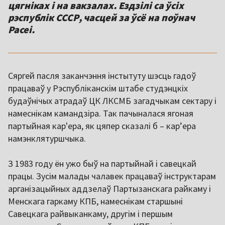
цягніках і на вакзалах. Ездзілі са ўсіх
рэспублік СССР, часцей за ўсё на поўнач
Расеі.
Сяргей пасля заканчэння інстытуту шэсць гадоў
працаваў у Рэспубліканскім штабе студэнцкіх
будаўнічых атрадаў ЦК ЛКСМБ загадчыкам сектару і
намеснікам камандзіра. Так пачыналася ягоная
партыйная кар'ера, як цяпер сказалі б – карʼера
намэнклятуршчыка.
З 1983 году ён ужо быў на партыйнай і савецкай
працы. Зусім малады чалавек працаваў інструктарам
арганізацыйных аддзелаў Партызанскага райкаму і
Менскага гаркаму КПБ, намеснікам старшыні
Савецкага райвыканкаму, другім і першым