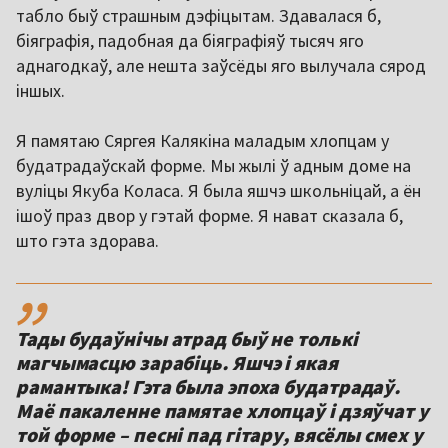
табло быў страшным дэфіцытам. Здавалася б,
біяграфія, падобная да біяграфіяў тысяч яго
аднагодкаў, але нешта заўсёды яго вылучала сярод
іншых.
Я памятаю Сяргея Калякіна маладым хлопцам у
будатрадаўскай форме. Мы жылі ў адным доме на
вуліцы Якуба Коласа. Я была яшчэ школьніцай, а ён
ішоў праз двор у гэтай форме. Я нават сказала б,
што гэта здорава.
,,
Тады будаўнічы атрад быў не толькі
магчымасцю зарабіць. Яшчэ і якая
рамантыка! Гэта была эпоха будатрадаў.
Маё пакаленне памятае хлопцаў і дзяўчат у
той форме – песні пад гітару, вясёлы смех у