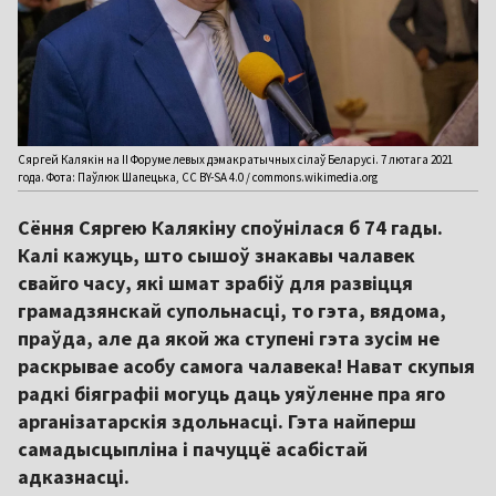
Сяргей Калякін на ІІ Форуме левых дэмакратычных сілаў Беларусі. 7 лютага 2021
года. Фота: Паўлюк Шапецька, CC BY-SA 4.0 / commons.wikimedia.org
Сёння Сяргею Калякіну споўнілася б 74 гады.
Калі кажуць, што сышоў знакавы чалавек
свайго часу, які шмат зрабіў для развіцця
грамадзянскай супольнасці, то гэта, вядома,
праўда, але да якой жа ступені гэта зусім не
раскрывае асобу самога чалавека! Нават скупыя
радкі біяграфіі могуць даць уяўленне пра яго
арганізатарскія здольнасці. Гэта найперш
самадысцыпліна і пачуццё асабістай
адказнасці.