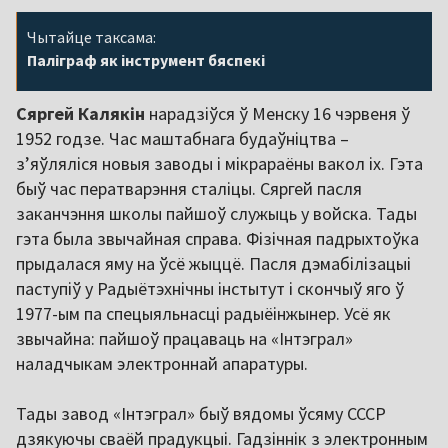
Чытайце таксама:
Паліграф як інструмент бяспекі
Сяргей Калякін
нарадзіўся ў Менску 16 чэрвеня ў
1952 годзе. Час маштабнага будаўніцтва –
з’яўляліся новыя заводы і мікрараёны вакол іх. Гэта
быў час ператварэння сталіцы. Сяргей пасля
заканчэння школы пайшоў служыць у войска. Тады
гэта была звычайная справа. Фізічная падрыхтоўка
прыдалася яму на ўсё жыццё. Пасля дэмабілізацыі
паступіў у Радыётэхнічны інстытут і скончыў яго ў
1977-ым па спецыяльнасці радыёінжынер. Усё як
звычайна: пайшоў працаваць на «Інтэграл»
наладчыкам электроннай апаратуры.
Тады завод «Інтэграл» быў вядомы ўсяму СССР
дзякуючы сваёй прадукцыі. Гадзіннік з электронным