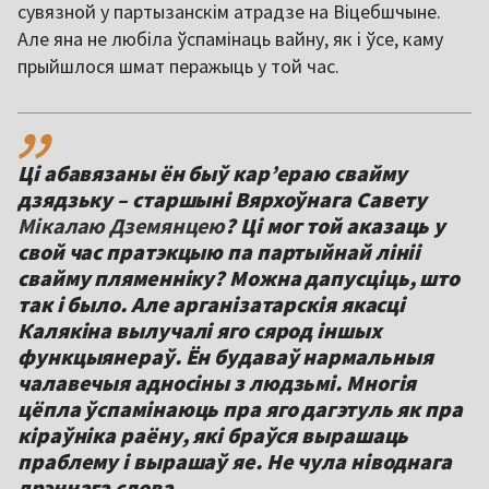
сувязной у партызанскім атрадзе на Віцебшчыне.
Але яна не любіла ўспамінаць вайну, як і ўсе, каму
прыйшлося шмат перажыць у той час.
,,
Ці абавязаны ён быў карʼераю свайму
дзядзьку – старшыні Вярхоўнага Савету
Мікалаю Дземянцею
? Ці мог той аказаць у
свой час пратэкцыю па партыйнай лініі
свайму пляменніку? Можна дапусціць, што
так і было. Але арганізатарскія якасці
Калякіна вылучалі яго сярод іншых
функцыянераў. Ён будаваў нармальныя
чалавечыя адносіны з людзьмі. Многія
цёпла ўспамінаюць пра яго дагэтуль як пра
кіраўніка раёну, які браўся вырашаць
праблему і вырашаў яе. Не чула ніводнага
дрэннага слова.