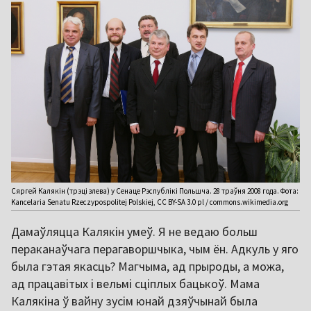
Сяргей Калякін (трэці злева) у Сенаце Рэспублікі Польшча. 28 траўня 2008 года. Фота:
Kancelaria Senatu Rzeczypospolitej Polskiej, CC BY-SA 3.0 pl / commons.wikimedia.org
Дамаўляцца Калякін умеў. Я не ведаю больш
пераканаўчага перагаворшчыка, чым ён. Адкуль у яго
была гэтая якасць? Магчыма, ад прыроды, а можа,
ад працавітых і вельмі сціплых бацькоў. Мама
Калякіна ў вайну зусім юнай дзяўчынай была