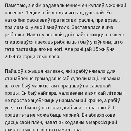
Памятаю, з якім задавальненнем ён купляў з жонкай
насенне. Лецішча было для яго аддушынай. Ён
натхнёна расказваў пра пасадкі раслін, пра дрэвы,
пра лазню, у якой знаў толк. Заставалася яшчэ
рыбалка. Нават у апошнія дні свайго жыцця ён яшчэ
спадзяваўся паехаць рыбачыць і быў упэўнены, што
гэта паставіць яго на ногі. Але раніцай 15 жніўня
2024-га сэрца спынілася.
Пайшоў з жыцця чалавек, які зрабіў нямала для
станаўлення грамадзянскай супольнасці. Няважна,
што ён быў марксістам і працаваў на савецкай
працы. Ён быў найперш чалавекам з вялікай літары і
не проста хацеў жыць у нармальнай краіне, а рабіў
усё, што было ў яго сілах, каб яна стала такой. І
праца гэта не можа быць марнай. Ён абавязкова
дасць свой плён, нават зыходзячы з марксісцкай
дыялектыкі развіцця грамадства.