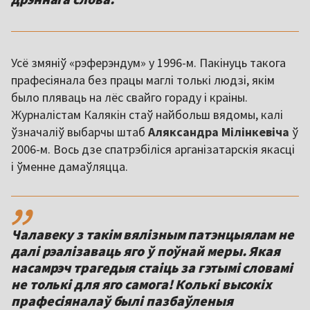
Усё змяніў «рэферэндум» у 1996-м. Пакінуць такога
прафесіянала без працы маглі толькі людзі, якім
было пляваць на лёс свайго гораду і краіны.
Журналістам Калякін стаў найбольш вядомы, калі
ўзначаліў выбарчы штаб
Аляксандра Мілінкевіча
ў
2006-м. Вось дзе спатрэбіліся арганізатарскія якасці
і ўменне дамаўляцца.
,,
Чалавеку з такім вялізным патэнцыялам не
далі рэалізаваць яго ў поўнай меры. Якая
насамрэч трагедыя стаіць за гэтымі словамі
не толькі для яго самога! Колькі высокіх
прафесіяналаў былі пазбаўленыя