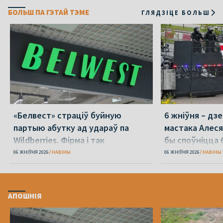
БОЛЬШ ПА ГЭТАЙ ТЭМЕ
ГЛЯДЗІЦЕ БОЛЬШ
«Белвест» страціў буйную
6 жніўня – дз
партыю абутку ад удараў па
мастака Алеся
Wildberries. Фірма і так
бы споўніцца 
банкрутавала
06 ЖНІЎНЯ 2026
НАВІНЫ
06 ЖНІЎНЯ 2026
НАВІНЫ
АПОШНІЯ