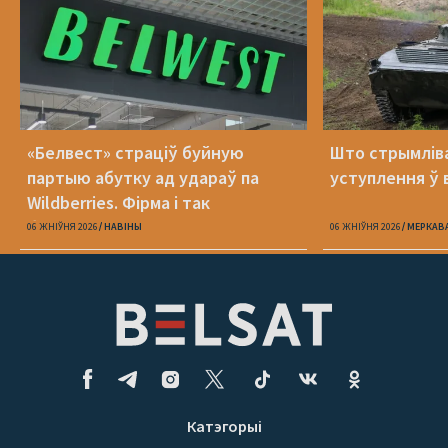
«Белвест» страціў буйную
Што стрымлів
партыю абутку ад удараў па
уступлення ў 
Wildberries. Фірма і так
банкрутавала
06 ЖНІЎНЯ 2026
НАВІНЫ
06 ЖНІЎНЯ 2026
МЕРКАВ
Катэгорыі