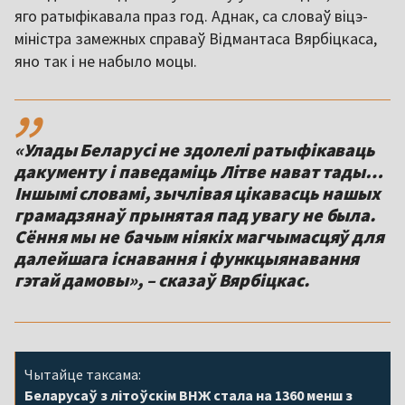
яго ратыфікавала праз год. Аднак, са словаў віцэ-
міністра замежных справаў Відмантаса Вярбіцкаса,
яно так і не набыло моцы.
,,
«Улады Беларусі не здолелі ратыфікаваць
дакументу і паведаміць Літве нават тады…
Іншымі словамі, зычлівая цікавасць нашых
грамадзянаў прынятая пад увагу не была.
Сёння мы не бачым ніякіх магчымасцяў для
далейшага існавання і функцыянавання
гэтай дамовы», – сказаў Вярбіцкас.
Чытайце таксама:
Беларусаў з літоўскім ВНЖ стала на 1360 менш з