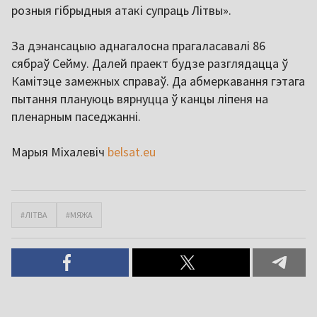
розныя гібрыдныя атакі супраць Літвы».
За дэнансацыю аднагалосна прагаласавалі 86
сябраў Сейму. Далей праект будзе разглядацца ў
Камітэце замежных справаў. Да абмеркавання гэтага
пытання плануюць вярнуцца ў канцы ліпеня на
пленарным паседжанні.
Марыя Міхалевіч
belsat.eu
#ЛІТВА
#МЯЖА