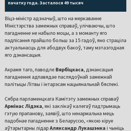
пачатку года. Засталося 49 тысяч
Віцэ-міністр адзначыў, што на меркаванне
Міністэрства замежных справаў, улічваючы, што
пагадненне не набыло моцы, а з моманту яго
падпісання прайшло больш за 15 гадоў, яно страціла
актуальнасць для абодвух бакоў, таму мэтазгодная
яго дэнансацыя.
Акрамя таго, паводле
Вярбіцкаса
, дэнансацыя
пагаднення адпавядае паслядоўнай замежнай
палітыцы Літвы і інтарэсам нацыянальнай бяспекі.
Сябра парламенцкага Камітэту замежных справаў
Армінас Лідэка
, які заклікаў калегаў падтрымаць
гэтую прапанову, заявіў, што ненармальна мець
падобнае пагадненне з Беларуссю, «якою кіруе
аўтарытарны лідар
Аляксандр Лукашэнка
і чыніць