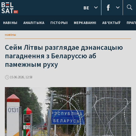
BE
НАВІНЫ
АНАЛІТЫКА
ГІСТОРЫІ
МЕРКАВАННI
АБ'ЕКТЫЎ
ПРАГ
навіны
Сейм Літвы разглядае дэнансацыю
пагаднення з Беларуссю аб
памежным руху
15.06.2026, 12:58