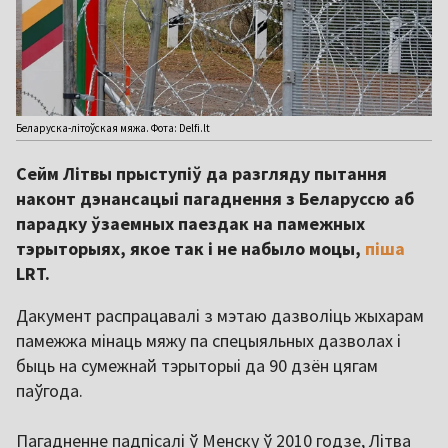
Беларуска-літоўская мяжа. Фота: Delfi.lt
Сейм Літвы прыступіў да разгляду пытання
наконт дэнансацыі пагаднення з Беларуссю аб
парадку ўзаемных паездак на памежных
тэрыторыях, якое так і не набыло моцы,
піша
LRT.
Дакумент распрацавалі з мэтаю дазволіць жыхарам
памежжа мінаць мяжу па спецыяльных дазволах і
быць на сумежнай тэрыторыі да 90 дзён цягам
паўгода.
Пагадненне падпісалі ў Менску ў 2010 годзе, Літва