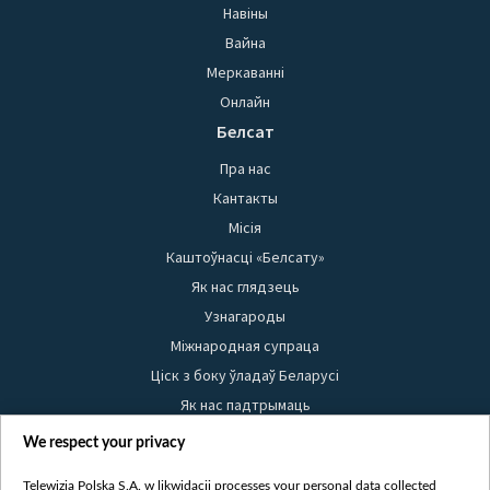
Навіны
Вайна
Меркаванні
Онлайн
Белсат
Пра нас
Кантакты
Місія
Каштоўнасці «Белсату»
Як нас глядзець
Узнагароды
Міжнародная супраца
Ціск з боку ўладаў Беларусі
Як нас падтрымаць
Правілы выкарыстання матэрыялаў
We respect your privacy
Інфармацыя аб адпраўніку
Telewizja Polska S.A. w likwidacji processes your personal data collected