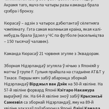
Акрамя таго, яшчэ па чатыры разы каманда брала
срэбра і бронзу.
Кюрасаў – адзін з чатырох дэбютантаў сёлетняга
чэмпіянату. Гэта самая маленькая краіна, якая калі-
небудзь брала ўдзел у ЧС па футболе (насельніцтва
– 150 тысячаў чалавек).
Каманда Кюрасаў 21 чэрвеня згуляе з Эквадорам.
Зборная Нідэрландаў згуляла ў нічыю з Японіяй у
матчы ў групе F. Гульня прайшла на стадыёне
AT&T
у
Тэхасе. Першы мяч забіў абаронца зборнай
Нідэрландаў
Вірджыл ван Дэйк
на 50-й хвіліне. На
57-й хвіліне форвард Японіі
Кэітаро Накамура
выраўняў лік. На 64-й хвіліне зноў забіў
Крысэнсьё
Самеэвіл
са зборнай Нідэрландаў, яму на 89-й
хвіліне адказаў паўабаронца Японіі
Даіці Камада
.