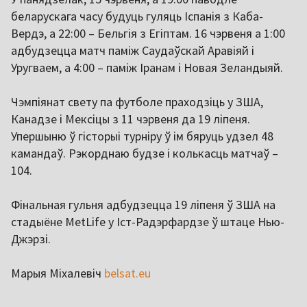
беларускага часу будуць гуляць Іспанія з Каба-
Вердэ, а 22:00 – Бельгія з Егіптам. 16 чэрвеня а 1:00
адбудзецца матч паміж Саудаўскай Аравіяй і
Уругваем, а 4:00 – паміж Іранам і Новая Зеландыяй.
Чэмпіянат свету па футболе праходзіць у ЗША,
Канадзе і Мексіцы з 11 чэрвеня да 19 ліпеня.
Упершыню ў гісторыі турніру ў ім бяруць удзел 48
камандаў. Рэкорднаю будзе і колькасць матчаў –
104.
Фінальная гульня адбудзецца 19 ліпеня ў ЗША на
стадыёне MetLife у Іст-Радэрфардзе ў штаце Нью-
Джэрзі.
Марыя Міхалевіч
belsat.eu