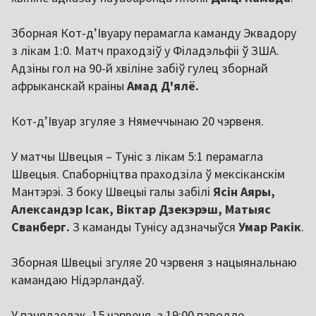
Зборная Кот-д’Івуару перамагла каманду Эквадору
з лікам 1:0. Матч праходзіў у Філадэльфіі ў ЗША.
Адзіны гол на 90-й хвіліне забіў гулец зборнай
афрыканскай краіны
Амад Д'ялё.
Кот-д’Івуар згуляе з Нямеччынаю 20 чэрвеня.
У матчы Швецыя – Туніс з лікам 5:1 перамагла
Швецыя. Спаборніцтва праходзіла ў мексіканскім
Мантэрэі. З боку Швецыі галы забілі
Ясін Аяры,
Александэр Ісак, Віктар Дзекэрэш, Матыяс
Сванберг.
З каманды Тунісу адзначыўся
Умар Ракік
.
Зборная Швецыі згуляе 20 чэрвеня з нацыянальнаю
камандаю Нідэрландаў.
У панядзелак, 15 чэрвеня, а 19:00 паводле