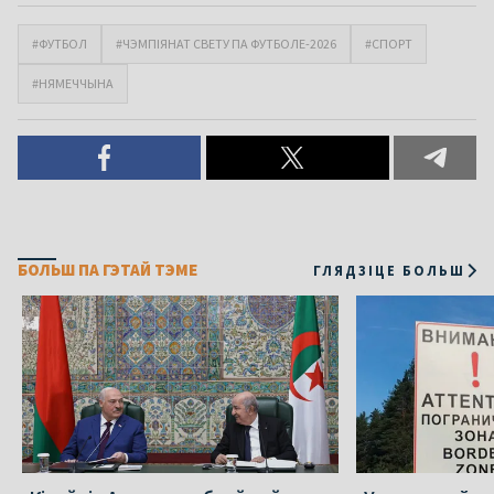
#ФУТБОЛ
#ЧЭМПІЯНАТ СВЕТУ ПА ФУТБОЛЕ-2026
#СПОРТ
#НЯМЕЧЧЫНА
БОЛЬШ ПА ГЭТАЙ ТЭМЕ
ГЛЯДЗІЦЕ БОЛЬШ