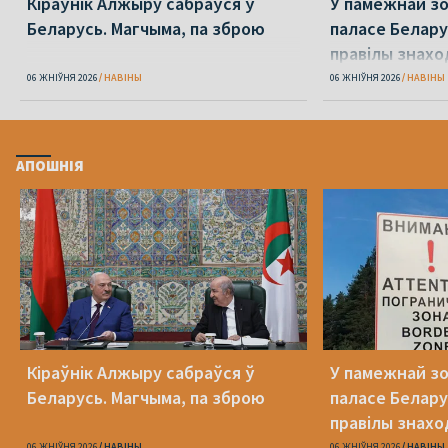
Кіраўнік Алжыру сабраўся ў
У памежнай з
Беларусь. Магчыма, па зброю
паласе Белару
правілы знах
06 ЖНІЎНЯ 2026
НАВІНЫ
06 ЖНІЎНЯ 2026
НАВІНЫ
АПОШНІЯ
Кіраўнік Алжыру сабраўся ў
У памежнай з
Беларусь. Магчыма, па зброю
паласе Белару
правілы знах
06 ЖНІЎНЯ 2026
НАВІНЫ
06 ЖНІЎНЯ 2026
НАВІНЫ