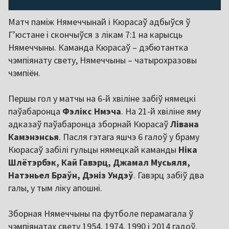
Матч паміж Нямеччынай і Кюрасаў адбыўся ў
Г’юстане і скончыўся з лікам 7:1 на карысць
Нямеччыны. Каманда Кюрасаў – дэбютантка
чэмпіянату свету, Нямеччыны – чатырохразовы
чэмпіён.
Першы гол у матчы на 6-й хвіліне забіў нямецкі
паўабаронца
Фэлікс Нмэча
. На 21-й хвіліне яму
адказаў паўабаронца зборнай Кюрасаў
Лівана
Камэнэнсья
. Пасля гэтага яшчэ 6 галоў у браму
Кюрасаў забілі гульцы нямецкай каманды
Ніка
Шлётэрбэк, Кай Гавэрц, Джамал Мусьяля,
Натэньел Браўн, Дэніз Ундэў
. Гавэрц забіў два
галы, у тым ліку апошні.
Зборная Нямеччыны па футболе перамагала ў
чэмпіянатах свету 1954, 1974, 1990 і 2014 гадоў.