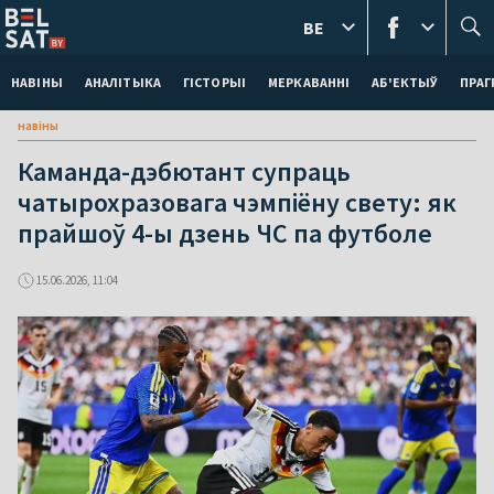
BE
НАВІНЫ
АНАЛІТЫКА
ГІСТОРЫІ
МЕРКАВАННI
АБ'ЕКТЫЎ
ПРАГ
навіны
Каманда-дэбютант супраць
чатырохразовага чэмпіёну свету: як
прайшоў 4-ы дзень ЧС па футболе
15.06.2026, 11:04