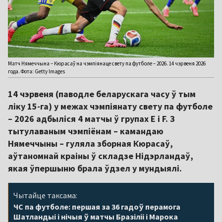
Матч Нямеччына – Кюрасаў на чэмпіянаце свету па футболе – 2026. 14 чэрвеня 2026
года. Фота: Getty Images
14 чэрвеня (паводле беларускага часу ў тым
ліку 15-га) у межах чэмпіянату свету па футболе
– 2026 адбыліся 4 матчы ў групах E і F. З
тытулаваным чэмпіёнам – камандаю
Нямеччыны – гуляла зборная Кюрасаў,
аўтаномнай краіны ў складзе Нідэрландаў,
якая ўпершыню брала ўдзел у мундыялі.
Чытайце таксама:
ЧС па футболе: першая за 36 гадоў перамога
Шатландыі і нічыя ў матчы Бразіліі і Марока