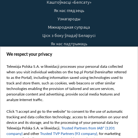
Каштоўнасці «Белсату»
Як нас глядзець
Узнагароды
Міжнародная супраца
Ціск з боку ўладаў Беларусі
Як нас падтрымаць
Правілы выкарыстання матэрыялаў
We respect your privacy
Інфармацыя аб адпраўніку
Telewizja Polska S.A. w likwidacji processes your personal data collected
Бяспека
when you visit individual websites on the tvp.pl Portal (hereinafter referred
Youtube
to as the Portal), including information saved using technologies used to
track and store them, such as cookies, web beacons or other similar
Белсат news
technologies enabling the provision of tailored and secure services,
personalize content and advertising, provide social media features and
Белсат Shorts
analyze Internet traffic.
Белсат Life
Click "I accept and go to the website" to consent to the use of automatic
Жэстачайшы мульт
tracking and data collection technology, access to information on your end
Belsat English
device and its storage, and to the processing of your personal data by
Telewizja Polska S.A. w likwidacji,
Trusted Partners from IAB* (1201
Biełsat PL
company)
and other
Trusted TVP Partners (93 company)
, for marketing
Белсат Now