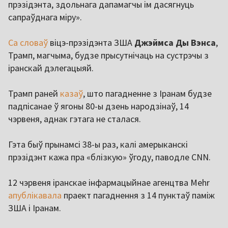
прэзідэнта, здольнага дапамагчы ім дасягнуць
сапраўднага міру».
Са словаў
віцэ-прэзідэнта ЗША
Джэймса Ды Вэнса
,
Трамп, магчыма, будзе прысутнічаць на сустрэчы з
іранскай дэлегацыяй.
Трамп раней
казаў
, што пагадненне з Іранам будзе
падпісанае ў ягоны 80-ы дзень народзінаў, 14
чэрвеня, аднак гэтага не сталася.
Гэта быў прынамсі 38-ы раз, калі амерыканскі
прэзідэнт кажа пра «блізкую» ўгоду, паводле CNN.
12 чэрвеня іранскае інфармацыйнае агенцтва Mehr
апублікавала
праект пагаднення з 14 пунктаў паміж
ЗША і Іранам.