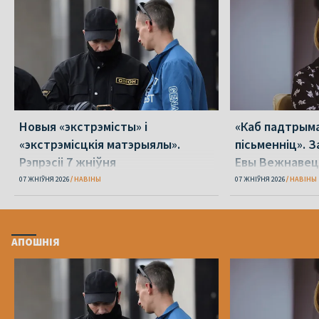
Новыя «экстрэмісты» і
«Каб падтрыма
«экстрэмісцкія матэрыялы».
пісьменніц». З
Рэпрэсіі 7 жніўня
Евы Вежнавец
07 ЖНІЎНЯ 2026
НАВІНЫ
07 ЖНІЎНЯ 2026
НАВІНЫ
АПОШНІЯ