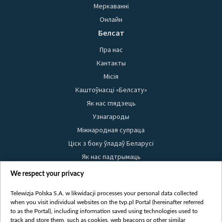
Меркаванні
Онлайн
Белсат
Пра нас
Кантакты
Місія
Каштоўнасці «Белсату»
Як нас глядзець
Узнагароды
Міжнародная супраца
Ціск з боку ўладаў Беларусі
Як нас падтрымаць
Правілы выкарыстання матэрыялаў
We respect your privacy
Інфармацыя аб адпраўніку
Telewizja Polska S.A. w likwidacji processes your personal data collected
Бяспека
when you visit individual websites on the tvp.pl Portal (hereinafter referred
Youtube
to as the Portal), including information saved using technologies used to
track and store them, such as cookies, web beacons or other similar