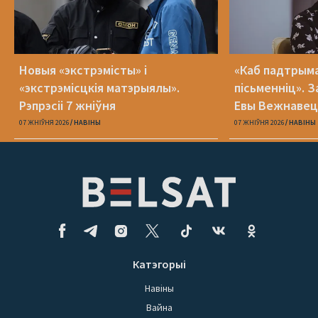
Новыя «экстрэмісты» і
«Каб падтрыма
«экстрэмісцкія матэрыялы».
пісьменніц». З
Рэпрэсіі 7 жніўня
Евы Вежнавец
07 ЖНІЎНЯ 2026
НАВІНЫ
07 ЖНІЎНЯ 2026
НАВІНЫ
Катэгорыі
Навіны
Вайна