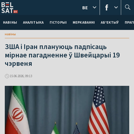
BE
НАВІНЫ
АНАЛІТЫКА
ГІСТОРЫІ
МЕРКАВАННI
АБ'ЕКТЫЎ
ПРАГ
навіны
ЗША і Іран плануюць падпісаць
мірнае пагадненне ў Швейцарыі 19
чэрвеня
15.06.2026, 09:13