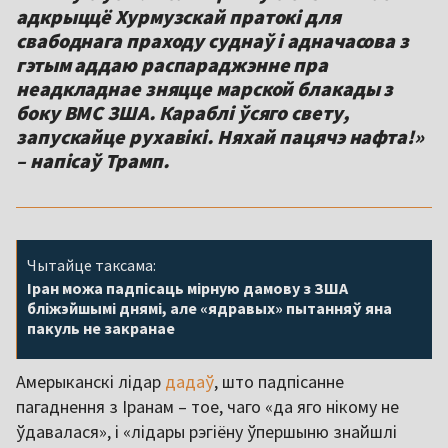
адкрыццё Хурмузскай пратокі для
свабоднага праходу суднаў і адначасова з
гэтым аддаю распараджэнне пра
неадкладнае зняцце марской блакады з
боку ВМС ЗША. Караблі ўсяго свету,
запускайце рухавікі. Няхай пацячэ нафта!»
– напісаў Трамп.
Чытайце таксама:
Іран можа падпісаць мірную дамову з ЗША
бліжэйшымі днямі, але «ядравых» пытанняў яна
пакуль не закранае
Амерыканскі лідар
дадаў
, што падпісанне
пагаднення з Іранам – тое, чаго «да яго нікому не
ўдавалася», і «лідары рэгіёну ўпершыню знайшлі