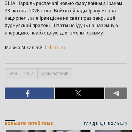
ЗША і Ізраіль распачалі новую фазу вайны з Іранам
28 лютага 2026 года. Войскі і ўлады Ірану моцна
пацярпелі, але Іран цісне на свет праз закрыццё
Хурмузскай пратокі. Штаты не ідуць на наземную
аперацыю, неабходную для змены рэжыму.
Марыя Міхалевіч
belsat.eu
#ІРАН
#ЗША
#ДОНАЛД ТРАМП
БОЛЬШ ПА ГЭТАЙ ТЭМЕ
ГЛЯДЗІЦЕ БОЛЬШ