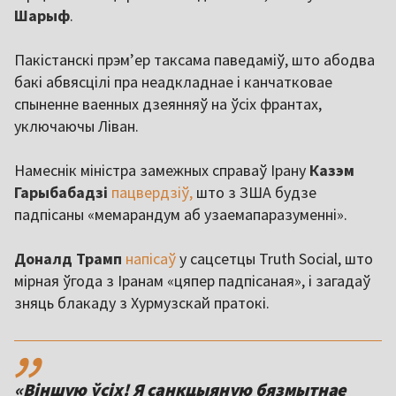
Шарыф
.
Пакістанскі прэм’ер таксама паведаміў, што абодва
бакі абвясцілі пра неадкладнае і канчатковае
спыненне ваенных дзеянняў на ўсіх франтах,
уключаючы Ліван.
Намеснік міністра замежных справаў Ірану
Казэм
Гарыбабадзі
пацвердзіў,
што з ЗША будзе
падпісаны «мемарандум аб узаемапаразуменні».
Доналд Трамп
напісаў
у сацсетцы Truth Social, што
мірная ўгода з Іранам «цяпер падпісаная», і загадаў
зняць блакаду з Хурмузскай пратокі.
,,
«Віншую ўсіх! Я санкцыяную бязмытнае