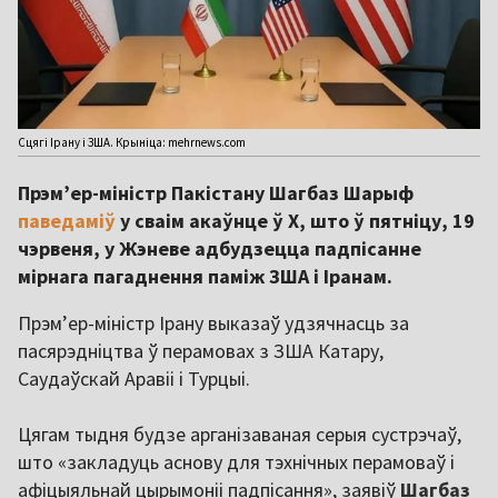
Сцягі Ірану і ЗША. Крыніца: mehrnews.com
Прэм’ер-міністр Пакістану Шагбаз Шарыф
паведаміў
у сваім акаўнце ў Х, што ў пятніцу, 19
чэрвеня, у Жэневе адбудзецца падпісанне
мірнага пагаднення паміж ЗША і Іранам.
Прэм’ер-міністр Ірану выказаў удзячнасць за
пасярэдніцтва ў перамовах з ЗША Катару,
Саудаўскай Аравіі і Турцыі.
Цягам тыдня будзе арганізаваная серыя сустрэчаў,
што «закладуць аснову для тэхнічных перамоваў і
афіцыяльнай цырымоніі падпісання», заявіў
Шагбаз