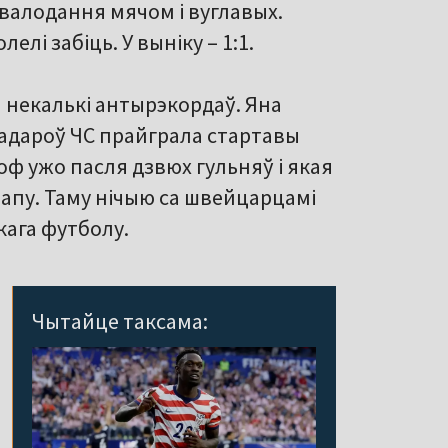
валодання мячом і вуглавых.
елі забіць. У выніку – 1:1.
 некалькі антырэкордаў. Яна
падароў ЧС прайграла стартавы
оф ужо пасля дзвюх гульняў і якая
этапу. Таму нічыю са швейцарцамі
кага футболу.
Чытайце таксама: