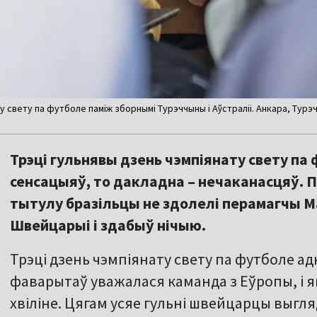
у свету па футболе паміж зборнымі Турэччыны і Аўстраліі. Анкара, Турэ
Трэці гульнявы дзень чэмпіянату свету па 
сенсацыяў, то дакладна – нечаканасцяў. П
тытулу бразільцы не здолелі перамагчы М
Швейцарыі і здабыў нічыю.
Трэці дзень чэмпіянату свету па футболе а
фаварытаў уважалася каманда з Еўропы, і 
хвіліне. Цягам усяе гульні швейцарцы выгл