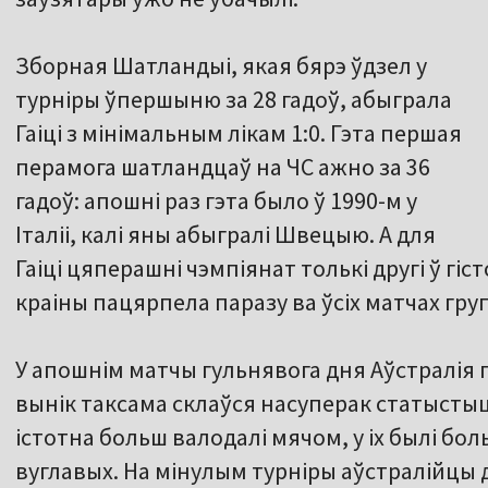
Зборная Шатландыі, якая бярэ ўдзел у
турніры ўпершыню за 28 гадоў, абыграла
Гаіці з мінімальным лікам 1:0. Гэта першая
перамога шатландцаў на ЧС ажно за 36
гадоў: апошні раз гэта было ў 1990-м у
Італіі, калі яны абыгралі Швецыю. А для
Гаіці цяперашні чэмпіянат толькі другі ў гіс
краіны пацярпела паразу ва ўсіх матчах гру
У апошнім матчы гульнявога дня Аўстралія п
вынік таксама склаўся насуперак статыстыц
істотна больш валодалі мячом, у іх былі бо
вуглавых. На мінулым турніры аўстралійцы да