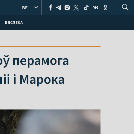
BE
БЯСПЕКА
оў перамога
іі і Марока