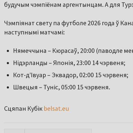
будучым чэмпіёнам аргентынцам. А для Турэ
Чэмпіянат свету па футболе 2026 года ў Ка
наступнымі матчамі:
Нямеччына – Кюрасаў, 20:00 (паводле мен
Нідэрланды – Японія, 23:00 14 чэрвеня;
Кот-д’Івуар – Эквадор, 02:00 15 чэрвеня;
Швецыя – Туніс, 05:00 15 чэрвеня.
Сцяпан Кубік
belsat.eu