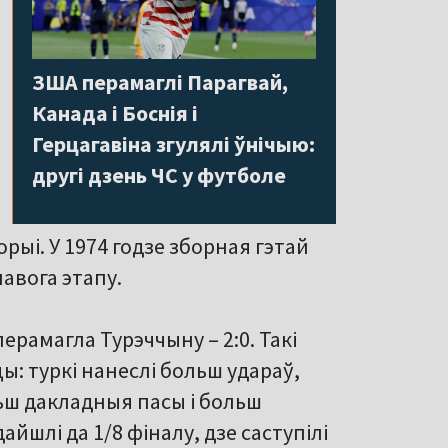
ЗША перамаглі Парагвай,
Канада і Боснія і
Герцагавіна згулялі ўнічыю:
другі дзень ЧС у футболе
торыі. У 1974 годзе зборная гэтай
павога этапу.
ерамагла Турэччыну – 2:0. Такі
ы: туркі нанеслі больш удараў,
льш дакладныя пасы і больш
йшлі да 1/8 фіналу, дзе саступілі