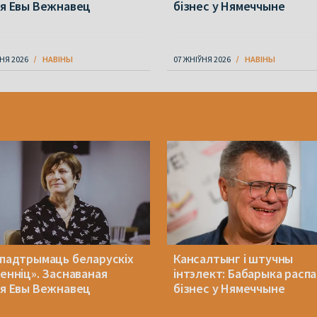
ія Евы Вежнавец
бізнес у Нямеччыне
НЯ 2026
НАВІНЫ
07 ЖНІЎНЯ 2026
НАВІНЫ
 падтрымаць беларускіх
Кансалтынг і штучны
менніц». Заснаваная
інтэлект: Бабарыка расп
ія Евы Вежнавец
бізнес у Нямеччыне