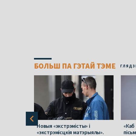
БОЛЬШ ПА ГЭТАЙ ТЭМЕ
ГЛЯДЗ
 ў
Новыя «экстрэмісты» і
«Каб
лік
«экстрэмісцкія матэрыялы».
пісь