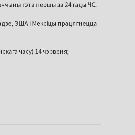
ччыны гэта першы за 24 гады ЧС.
надзе, ЗША і Мексіцы працягнецца
скага часу) 14 чэрвеня;