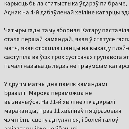
карысць была статыстыка ўдараў па браме, 
Аднак на 4-й дабаўленай хвіліне катарцы здол
Чатыры гады таму зборная Катару паставіла
стала першай камандай, якая ў статусе гас
матч, якая страціла шанцы на выхад у плэй-
саступіла ва ўсіх трох сустрэчах групавога 
пачалі называць ледзь не трыумфам катарс
У другім матчы дня паміж камандамі
Бразіліі і Марока пераможца не
вызначыўся. На 21-й хвіліне лік адкрылі
мараканцы, праз 11 хвілінаў пяціразовыя
чэмпіёны свету адгуляліся, і болей галоў
заўзятары ўжо не ўбачылі.