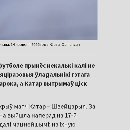
ччына. 14 чэрвеня 2026 года. Фота: Osmancan
футболе прынёс некалькі калі не
яціразовыя ўладальнікі гэтага
арока, а Катар вытрымаў ціск
дкрыў матч Катар – Швейцарыя. За
яна выйшла наперад на 17-й
ядалі мацнейшымі: на іхную