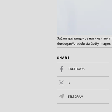
Заўзятары глядзяць матч чэмпіянат
Gurdogan/Anadolu via Getty Images
SHARE
FACEBOOK
X
TELEGRAM