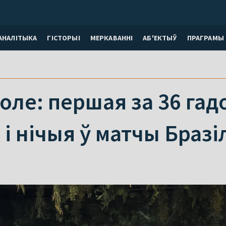
АНАЛІТЫКА
ГІСТОРЫІ
МЕРКАВАННI
АБ'ЕКТЫЎ
ПРАГРАМЫ
оле: першая за 36 гад
і нічыя ў матчы Бразіл