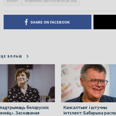
#СПОРТ
#ЧЭМПІЯНАТ СВЕТУ ПА ФУТБОЛЕ-2026
SHARE ON FACEBOOK
ІЦЕ БОЛЬШ
 падтрымаць беларускіх
Кансалтынг і штучны
менніц». Заснаваная
інтэлект: Бабарыка расп