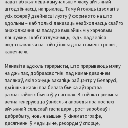
нават аб жыллёва-камунальным жаху айчыннай
штодзённасці, напрыклад. Таму й гоняць ідэолагі з
усіх сфераў дзейнасці лухту ў форме хто на што
здольны – каб толькі даказаць неабходнасць свайго
знаходжання на пасадзе вышэйшым у харчовым
ланцужку. І каб патлумачыць, куды падзеліся
выдаткаваныя на той ці іншы дэпартамент грошы,
канечне ж.
Менавіта адсюль тэрарысты, што прарываюць мяжу
на джыпах, добраахвотнікі пад камандаваннем
палякаў, якія хочуць захапіць райцэнтр у Беларусі,
ды іншыя казкі пра белага бычка аўтарства
разнастайных бычкоў у пагонах. З той жа прычыны
вечна генеруюцца ўзнёслыя аповеды пра поспехі
айчыннай сельскай гаспадаркі, рост заробкаў і
дабрабыту, новыя вышыні ў кінематографе,
дасягненні ў медыцыне, рэкорды ў спорце,