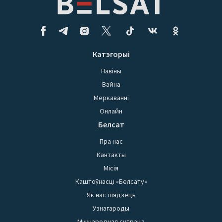
Катэгорыі
Навіны
Вайна
Меркаванні
Онлайн
Белсат
Пра нас
Кантакты
Місія
Каштоўнасці «Белсату»
Як нас глядзець
Узнагароды
Міжнародная супраца