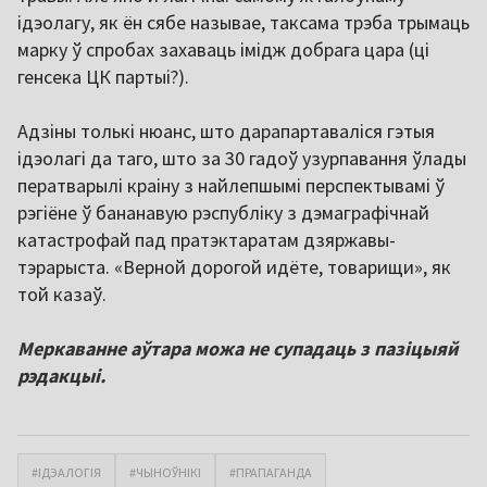
ідэолагу, як ён сябе называе, таксама трэба трымаць
марку ў спробах захаваць імідж добрага цара (ці
генсека ЦК партыі?).
Адзіны толькі нюанс, што дарапартаваліся гэтыя
ідэолагі да таго, што за 30 гадоў узурпавання ўлады
ператварылі краіну з найлепшымі перспектывамі ў
рэгіёне ў бананавую рэспубліку з дэмаграфічнай
катастрофай пад пратэктаратам дзяржавы-
тэрарыста. «Верной дорогой идёте, товарищи», як
той казаў.
Меркаванне аўтара можа не супадаць з пазіцыяй
рэдакцыі.
#ІДЭАЛОГІЯ
#ЧЫНОЎНІКІ
#ПРАПАГАНДА