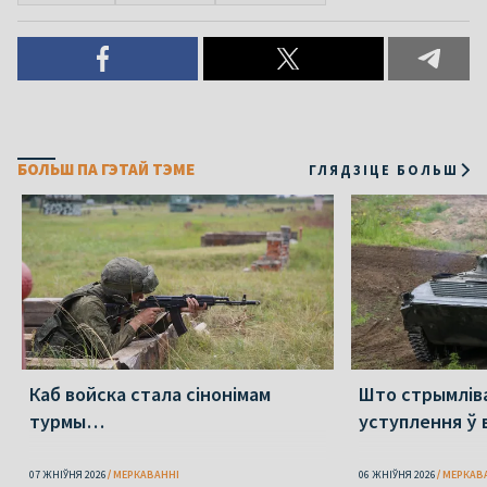
БОЛЬШ ПА ГЭТАЙ ТЭМЕ
ГЛЯДЗІЦЕ БОЛЬШ
Каб войска стала сінонімам
Што стрымлів
турмы…
уступлення ў 
07 ЖНІЎНЯ 2026
МЕРКАВАННI
06 ЖНІЎНЯ 2026
МЕРКАВ