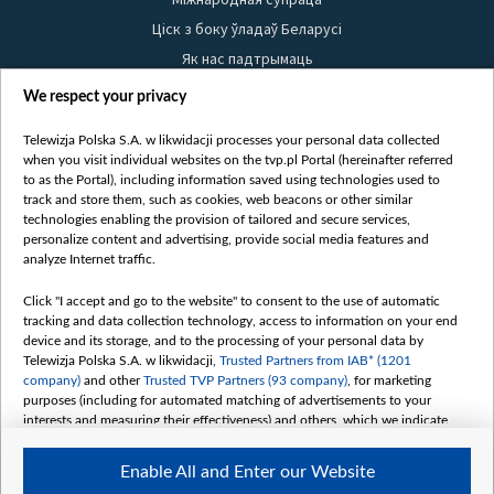
Ціск з боку ўладаў Беларусі
Як нас падтрымаць
Правілы выкарыстання матэрыялаў
We respect your privacy
Інфармацыя аб адпраўніку
Telewizja Polska S.A. w likwidacji processes your personal data collected
Бяспека
when you visit individual websites on the tvp.pl Portal (hereinafter referred
Youtube
to as the Portal), including information saved using technologies used to
track and store them, such as cookies, web beacons or other similar
Белсат news
technologies enabling the provision of tailored and secure services,
personalize content and advertising, provide social media features and
Белсат Shorts
analyze Internet traffic.
Белсат Life
Click "I accept and go to the website" to consent to the use of automatic
Жэстачайшы мульт
tracking and data collection technology, access to information on your end
Belsat English
device and its storage, and to the processing of your personal data by
Telewizja Polska S.A. w likwidacji,
Trusted Partners from IAB* (1201
Biełsat PL
company)
and other
Trusted TVP Partners (93 company)
, for marketing
Белсат Now
purposes (including for automated matching of advertisements to your
interests and measuring their effectiveness) and others, which we indicate
Белсат History
below.
Белсат Music
Enable All and Enter our Website
The purposes of processing your data by TVP S.A. w likwidacji are as
Белсат Doc