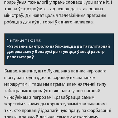
прарыўныя тэхналогіі ў прамысловасці, you name it. І
так на ўсіх узроўнях – ад пешак да гэтак званых
міністраў. Ды нават цэлыя тэлевізійныя праграмы
робяцца для аўдыторыі ў аднаго чалавека.
Чытайце таксама:
«Узровень кантролю набліжаецца да таталітарнай
дзяржавы»: у Беларусі рыхтуюцца ўвесці рэестр
рэпетытараў
Бывае, канечне, што Лукашэнка падчас чарговага
візіту раптоўна ідзе не заранёў вызначаным
маршрутам, і тады мы атрымліваем нятленкі тыпу
«абасраных кароваў» ці які паказушны наганяй
чыноўнікам з пагрозамі «разабрацца самым
жорсткім чынам» ды карыкатурнымі звальненнямі
тых, хто праваліў ідэалагічную працу па фарбаванні
травы. Але яно й лагічна: самому ж галоўнаму