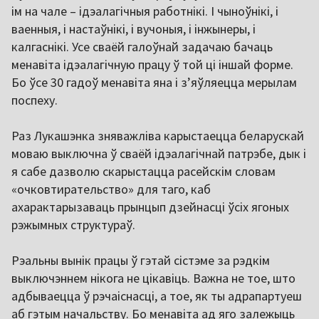
ім на чале – ідэалагічныя работнікі. І чыноўнікі, і
ваенныя, і настаўнікі, і вучоныя, і інжынеры, і
калгаснікі. Усе сваёй галоўнай задачаю бачаць
менавіта ідэалагічную працу ў той ці іншай форме.
Бо ўсе 30 гадоў менавіта яна і з’яўляецца мерылам
поспеху.
Раз Лукашэнка зняважліва карыстаецца беларускай
моваю выключна ў сваёй ідэалагічнай патрэбе, дык і
я сабе дазволю скарыстацца расейскім словам
«очковтирательство» для таго, каб
ахарактарызаваць прынцып дзейнасці ўсіх ягоных
рэжымных структураў.
Рэальны вынік працы ў гэтай сістэме за рэдкім
выключэннем нікога не цікавіць. Важна не тое, што
адбываецца ў рэчаіснасці, а тое, як ты адрапартуеш
аб гэтым начальству. Бо менавіта ад яго залежыць