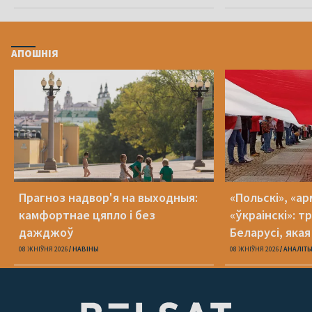
АПОШНІЯ
Прагноз надвор'я на выходныя:
«Польскі», «ар
камфортнае цяпло і без
«ўкраінскі»: 
дажджоў
Беларусі, яка
08 ЖНІЎНЯ 2026
НАВІНЫ
08 ЖНІЎНЯ 2026
АНАЛІТ