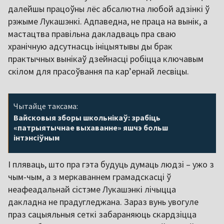
далейшы працоўны лёс абсалютна любой адзінкі ў
рэжыме Лукашэнкі. Адпаведна, не праца на вынік, а
мастацтва правільна дакладваць пра сваю
хранічную адсутнасць ініцыятывы ды брак
практычных вынікаў дзейнасці робіцца ключавым
скілом для прасоўвання па кар’ернай лесвіцы.
Чытайце таксама:
Вайсковыя зборы школьнікаў: зрабіць
«патрыятычнае выхаванне» яшчэ больш
інтэнсіўным
І пляваць, што пра гэта будуць думаць людзі – ужо з
чым-чым, а з меркаваннем грамадскасці ў
неафеадальнай сістэме Лукашэнкі лічыцца
дакладна не прадугледжана. Зараз вунь увогуле
праз сацыяльныя сеткі забараняюць скардзіцца