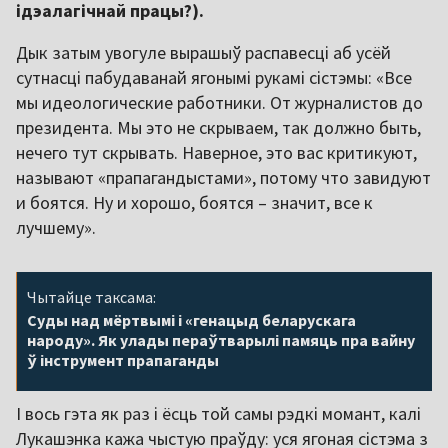
ідэалагічнай працы?).
Дык затым увогуле вырашыў распавесці аб усёй
сутнасці пабудаванай ягонымі рукамі сістэмы: «Все
мы идеологические работники. От журналистов до
президента. Мы это не скрываем, так должно быть,
нечего тут скрывать. Наверное, это вас критикуют,
называют «прапагандыстами», потому что завидуют
и боятся. Ну и хорошо, боятся – значит, все к
лучшему».
Чытайце таксама:
Суды над мёртвымі і «генацыд беларускага
народу». Як улады пераўтварылі памяць пра вайну
ў інструмент прапаганды
І вось гэта як раз і ёсць той самы рэдкі момант, калі
Лукашэнка кажа чыстую праўду: уся ягоная сістэма з