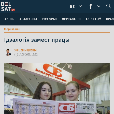
BE
НАВІНЫ
АНАЛІТЫКА
ГІСТОРЫІ
МЕРКАВАННI
АБ'ЕКТЫЎ
ПРАГ
Меркаваннi
Ідэалогія замест працы
ЗМІЦЕР МІЦКЕВІЧ
14.06.2026, 16:32