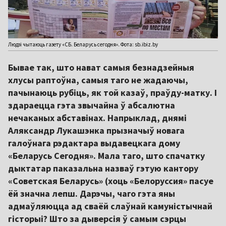
Людзі чытаюць газету «CБ. Беларусь сегодня». Фота: sb.ibiz.by
Бывае так, што нават самыя безнадзейныя
хлусы раптоўна, самыя таго не жадаючы,
пачынаюць рубіць, як той казаў, праўду-матку. І
здараецца гэта звычайна ў абсалютна
нечаканых абставінах. Напрыклад, днямі
Аляксандр Лукашэнка прызначыў новага
галоўнага рэдактара выдавецкага дому
«Беларусь Сегодня». Мала таго, што спачатку
дыктатар паказальна назваў гэтую кантору
«Советская Беларусь» (хоць «Белоруссия» пасуе
ёй значна лепш. Дарэчы, чаго гэта яны
адмаўляюцца ад сваёй слаўнай камуністычнай
гісторыі? Што за дыверсія ў самым сэрцы