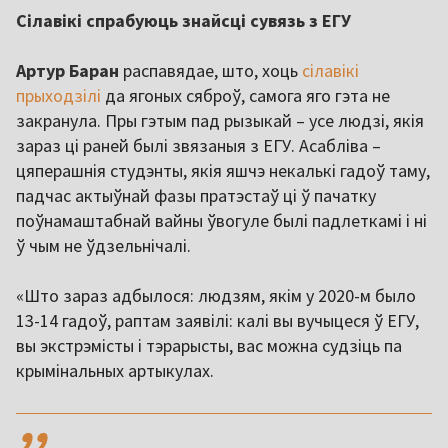
Сілавікі спрабуюць знайсці сувязь з ЕГУ
Артур Баран
распавядае, што, хоць
сілавікі
прыходзілі
да ягоных сяброў, самога яго гэта не
закранула. Пры гэтым пад рызыкай – усе людзі, якія
зараз ці раней былі звязаныя з ЕГУ. Асабліва –
цяперашнія студэнты, якія яшчэ некалькі гадоў таму,
падчас актыўнай фазы пратэстаў ці ў пачатку
поўнамаштабнай вайны ўвогуле былі падлеткамі і ні
ў чым не ўдзельнічалі.
«Што зараз адбылося: людзям, якім у 2020-м было
13-14 гадоў, раптам заявілі: калі вы вучыцеся ў ЕГУ,
вы экстрэмісты і тэрарысты, вас можна судзіць па
крымінальных артыкулах.
,,