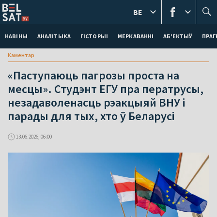
BE
НАВІНЫ
АНАЛІТЫКА
ГІСТОРЫІ
МЕРКАВАННI
АБ'ЕКТЫЎ
ПРАГ
Каментар
«Паступаюць пагрозы проста на
месцы». Студэнт ЕГУ пра ператрусы,
незадаволенасць рэакцыяй ВНУ і
парады для тых, хто ў Беларусі
13.06.2026, 06:00