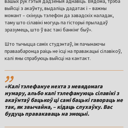
вашых рук гэтыя дадзеныя аднавіць. Вядома, трэба
выйсці з акаўнту, выдаліць дадатак і – важны
момант – скінуць тэлефон да завадскіх наладак,
таму што сілавікі могуць па гісторыі прыладаў
зразумець, што ў вас такі банкінг быў».
Што тычыцца саміх студэнтаў, ім пачынаючы
праваабаронца раіць не ісці на правакацыі сілавікоў,
калі яны спрабуюць выйсці на кантакт.
,,
«Калі тэлефануе нехта з невядомага
нумару, альбо калі тэлефануюць сілавікі з
акаўнтаў бацькоў ці самі бацькі гавораць не
так, як звычайна, – кідаць слухаўку. Вас
будуць правакаваць на эмоцыі.