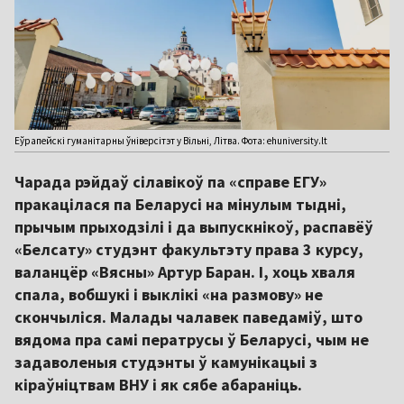
Еўрапейскі гуманітарны ўніверсітэт у Вільні, Літва. Фота: ehuniversity.lt
Чарада рэйдаў сілавікоў па «справе ЕГУ»
пракацілася па Беларусі на мінулым тыдні,
прычым прыходзілі і да выпускнікоў, распавёў
«Белсату» студэнт факультэту права 3 курсу,
валанцёр «Вясны» Артур Баран. І, хоць хваля
спала, вобшукі і выклікі «на размову» не
скончыліся. Малады чалавек паведаміў, што
вядома пра самі ператрусы ў Беларусі, чым не
задаволеныя студэнты ў камунікацыі з
кіраўніцтвам ВНУ і як сябе абараніць.