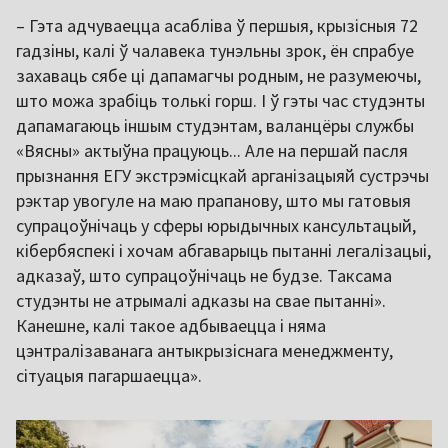
– Гэта адчуваецца асабліва ў першыя, крызісныя 72
гадзіны, калі ў чалавека тунэльны зрок, ён спрабуе
захаваць сябе ці дапамагчы родным, не разумеючы,
што можа зрабіць толькі горш. І ў гэты час студэнты
дапамагаюць іншым студэнтам, валанцёры службы
«Вясны» актыўна працуюць... Але на першай пасля
прызнання ЕГУ экстрэмісцкай арганізацыяй сустрэчы
рэктар увогуле на маю прапанову, што мы гатовыя
супрацоўнічаць у сферы юрыдычных кансультацый,
кібербяспекі і хочам абгаварыць пытанні легалізацыі,
адказаў, што супрацоўнічаць не будзе. Таксама
студэнты не атрымалі адказы на свае пытанні».
Канешне, калі такое адбываецца і няма
цэнтралізаванага антыкрызіснага менеджменту,
сітуацыя пагаршаецца».