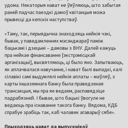
удома. Некаторыя нават не ўяўляюць, што забытая
раней падчас паездкі дамоў квітанцыя можа
прывесці да кепскіх наступстваў.
«Таму, так, перыядычна знаходзяць нейкія чэкі,
бывае, у паведамленнях мэсэнджараў паміж
бацькамі і дзецьмі – дамовы з ВНУ. Далей кажуць
пра нейкае фінансаванне [экстрэмісцкай
арганізацыі], высвятляюць, ці было яно. Запытваюць,
як аплачвалася навучанне, і нават былі выпадкі, калі
сілавікі самі выдумлялі нейкія аплаты – маўляў, з
карты іншаземнага банку была праведзеная
трансакцыя, мы пра яе ведаем, распавядзіце
падрабязней. І бывае, што бацькі ўвогуле не
ведаюць пра існаванне такога банку. Вядома, КДБ
спрабуе зрабіць так, каб чалавек агаварыў сябе».
Прыходзяць нават да выпускнікоў