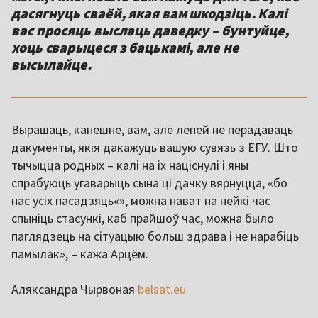
дасягнуць сваёй, якая вам шкодзіць. Калі
вас просяць выслаць даведку – бунтуйце,
хоць сварыцеся з бацькамі, але не
высылайце.
Вырашаць, канешне, вам, але лепей не перадаваць
дакументы, якія дакажуць вашую сувязь з ЕГУ. Што
тычыцца родных – калі на іх націснулі і яны
спрабуюць угаварыць сына ці дачку вярнуцца, «бо
нас усіх пасадзяць«», можна нават на нейкі час
спыніць стасункі, каб прайшоў час, можна было
паглядзець на сітуацыю больш здрава і не нарабіць
памылак», – кажа Арцём.
Аляксандра Чырвоная
belsat.eu