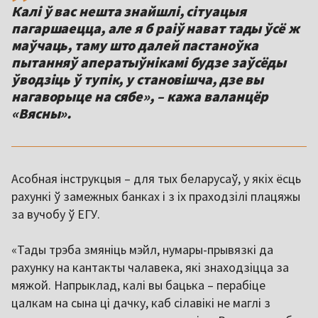
Калі ў вас нешта знайшлі, сітуацыя
пагаршаецца, але я б раіў нават тады ўсё ж
маўчаць, таму што далей пастаноўка
пытанняў аператыўнікамі будзе заўсёды
ўводзіць ў тупік, у становішча, дзе вы
нагаворыце на сябе», – кажа валанцёр
«Вясны».
Асобная інструкцыя – для тых беларусаў, у якіх ёсць
рахункі ў замежных банках і з іх праходзілі плацяжы
за вучобу ў ЕГУ.
«Тады трэба змяніць мэйл, нумары-прывязкі да
рахунку на кантакты чалавека, які знаходзіцца за
мяжой. Напрыклад, калі вы бацька – перабіце
цалкам на сына ці дачку, каб сілавікі не маглі з