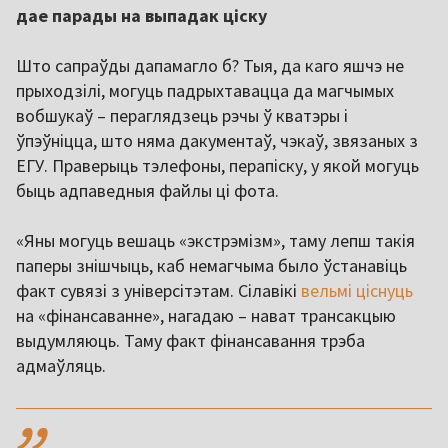
дае парады на выпадак ціску
Што сапраўды дапамагло б? Тыя, да каго яшчэ не
прыходзілі, могуць падрыхтавацца да магчымых
вобшукаў – пераглядзець рэчы ў кватэры і
ўпэўніцца, што няма дакументаў, чэкаў, звязаных з
ЕГУ. Праверыць тэлефоны, перапіску, у якой могуць
быць адпаведныя файлы ці фота.
«Яны могуць вешаць «экстрэмізм», таму лепш такія
паперы знішчыць, каб немагчыма было ўстанавіць
факт сувязі з універсітэтам. Сілавікі
вельмі ціснуць
на «фінансаванне», нагадаю – нават трансакцыю
выдумляюць. Таму факт фінансавання трэба
адмаўляць.
,,