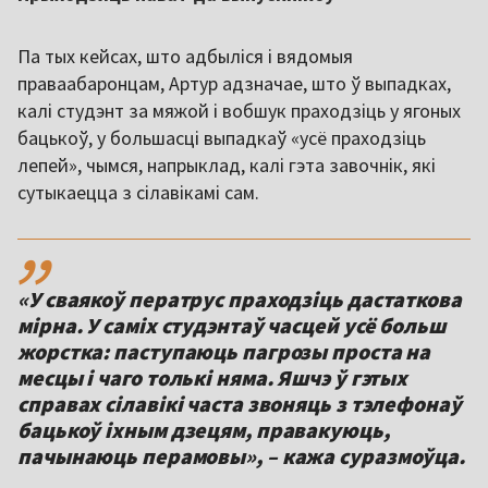
Па тых кейсах, што адбыліся і вядомыя
праваабаронцам, Артур адзначае, што ў выпадках,
калі студэнт за мяжой і вобшук праходзіць у ягоных
бацькоў, у большасці выпадкаў «усё праходзіць
лепей», чымся, напрыклад, калі гэта завочнік, які
сутыкаецца з сілавікамі сам.
,,
«У сваякоў ператрус праходзіць дастаткова
мірна. У саміх студэнтаў часцей усё больш
жорстка: паступаюць пагрозы проста на
месцы і чаго толькі няма. Яшчэ ў гэтых
справах сілавікі часта звоняць з тэлефонаў
бацькоў іхным дзецям, правакуюць,
пачынаюць перамовы», – кажа суразмоўца.