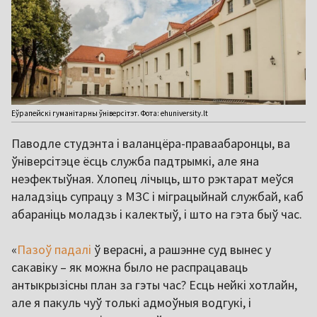
Еўрапейскі гуманітарны ўніверсітэт. Фота: ehuniversity.lt
Паводле студэнта і валанцёра-праваабаронцы, ва
ўніверсітэце ёсць служба падтрымкі, але яна
неэфектыўная. Хлопец лічыць, што рэктарат меўся
наладзіць супрацу з МЗС і міграцыйнай службай, каб
абараніць моладзь і калектыў, і што на гэта быў час.
«
Пазоў падалі
ў верасні, а рашэнне суд вынес у
сакавіку – як можна было не распрацаваць
антыкрызісны план за гэты час? Есць нейкі хотлайн,
але я пакуль чуў толькі адмоўныя водгукі, і