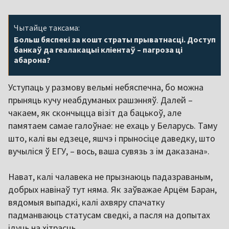
Чытайце таксама:
Больш бяспекі за кошт страты прыватнасці. Доступ
банкаў да геалакацыі кліентаў – пагроза ці
абарона?
Уступаць у размову вельмі небяспечна, бо можна
прыняць кучу неабдуманых рашэнняў. Далей –
чакаем, як скончыцца візіт да бацькоў, але
памятаем самае галоўнае: не ехаць у Беларусь. Таму
што, калі вы едзеце, яшчэ і прыносіце даведку, што
вучыліся ў ЕГУ, – вось, ваша сувязь з ім даказана».
Нават, калі чалавека не прызнаюць падазраваным,
добрых навінаў тут няма. Як заўважае Арцём Баран,
вядомыя выпадкі, калі ахвяру спачатку
падманваюць статусам сведкі, а пасля на допытах
ідуць на хітрасць.