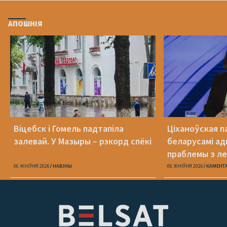
АПОШНІЯ
Віцебск і Гомель падтапіла
Ціханоўская п
залевай. У Мазыры – рэкорд спёкі
беларусамі ад
праблемы з ле
06 ЖНІЎНЯ 2026
НАВІНЫ
06 ЖНІЎНЯ 2026
КАМЕНТ