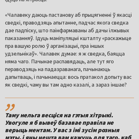
«Чалавеку даюць пастанову аб прыцягненні ў якасці
сведкі, праводзяць апытанне, падчас якога сведка
дае падпіску, што паінфармаваны аб дачы ілжывых
паказанняў. Ідуць маніпуляцыі кшталту «раскажыце
пра вашую ролю ў арганізацыі, пра іншых
удзельнікаў». Чалавек думае: я ж сведка, баяцца
няма чаго. Пачынае распавядаць, але тут яго
пераводзяць на падазраванага, пачынаюць
дапытваць, і пачынаецца: вось пратакол допыту вас
як сведкі, чаму вы там адно казалі, а зараз іншае?
,,
Таму нельга весціся на гэтыя хітрыкі.
Увогуле я б вывеў базавае правіла не
верыць ментам. У вас з імі зусім розныя
мэты, і яны нешта вам кажуць для таго, каб