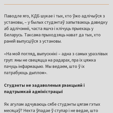
Паводле яго, КДБ шукае і тых, хто ўжо адлічыўся з
установы, – у былых студэнтаў запытваюць даведку
аб адлічэнніі, часта яшчэ і клічуць прыехаць у
Беларусь. Таксама прыходзяць нават да тых, хто
раней выпусціўся з установы.
«На мой погляд, выпускнікі – адна з самых уразлівых
груп: яны не свецяцца на радарах, пра іх цяжка
пачуць інфармацыю. Мы ведаем, што ў іх
патрабуюць дыплом».
Студэнты не задаволеныя рэакцыяй і
падтрымкай адміністрацыі
Як агулам адчуваюць сябе студэнты цягам гэтых
месяцаў? Нехта ўпадае ў ступар і не ведае, што