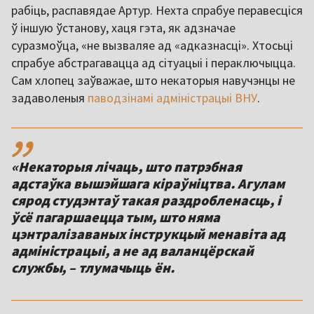
рабіць, распавядае Артур. Нехта спрабуе перавесціся
ў іншую ўстанову, хаця гэта, як адзначае
суразмоўца, «не вызваляе ад «адказнасці». Хтосьці
спрабуе абстрагавацца ад сітуацыі і пераключыцца.
Сам хлопец заўважае, што некаторыя навучэнцы не
задаволеныя
паводзінамі адміністрацыі ВНУ
.
,,
«Некаторыя лічаць, што патрэбная
адстаўка вышэйшага кіраўніцтва. Агулам
сярод студэнтаў такая раздробленасць, і
ўсё пагаршаецца тым, што няма
цэнтралізаваных інструкцый менавіта ад
адміністрацыі, а не ад валанцёрскай
службы, – тлумачыць ён.