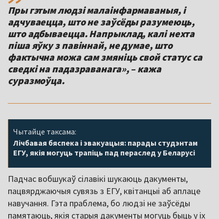
Пры гэтым людзі малаінфармаваныя, і
адчуваецца, што не заўсёды разумеюць,
што адбываецца. Напрыклад, калі нехта
піша яўку з павіннай, не думае, што
фактычна можа сам змяніць свой статус са
сведкі на падазраванага», – кажа
суразмоўца.
Чытайце таксама:
Лічбавая бяспека і эвакуацыя: парады студэнтам
ЕГУ, якія могуць трапіць пад пераслед у Беларусі
Падчас вобшукаў сілавікі шукаюць дакументы,
пацвярджаючыя сувязь з ЕГУ, квітанцыі аб аплаце
навучання. Гэта праблема, бо людзі не заўсёды
памятаюць, якія старыя дакументы могуць быць у іх