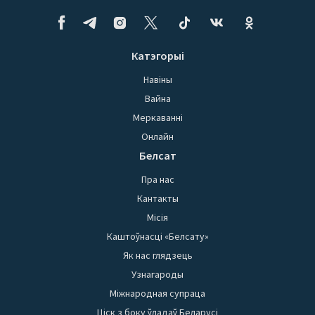
Катэгорыі
Навіны
Вайна
Меркаванні
Онлайн
Белсат
Пра нас
Кантакты
Місія
Каштоўнасці «Белсату»
Як нас глядзець
Узнагароды
Міжнародная супраца
Ціск з боку ўладаў Беларусі