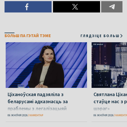
БОЛЬШ ПА ГЭТАЙ ТЭМЕ
ГЛЯДЗІЦЕ БОЛЬШ
Ціханоўская падзяліла з
Святлана Ціха
беларусамі адказнасць за
стаўце нас з р
праблемы з легалізацыяй
шэраг»
06 ЖНІЎНЯ 2026
КАМЕНТАР
06 ЖНІЎНЯ 2026
КАМЕНТ