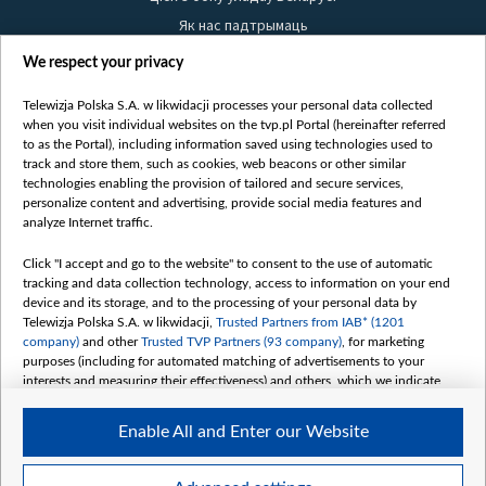
Як нас падтрымаць
Правілы выкарыстання матэрыялаў
We respect your privacy
Інфармацыя аб адпраўніку
Telewizja Polska S.A. w likwidacji processes your personal data collected
Бяспека
when you visit individual websites on the tvp.pl Portal (hereinafter referred
Youtube
to as the Portal), including information saved using technologies used to
track and store them, such as cookies, web beacons or other similar
Белсат news
technologies enabling the provision of tailored and secure services,
personalize content and advertising, provide social media features and
Белсат Shorts
analyze Internet traffic.
Белсат Life
Click "I accept and go to the website" to consent to the use of automatic
Жэстачайшы мульт
tracking and data collection technology, access to information on your end
Belsat English
device and its storage, and to the processing of your personal data by
Telewizja Polska S.A. w likwidacji,
Trusted Partners from IAB* (1201
Biełsat PL
company)
and other
Trusted TVP Partners (93 company)
, for marketing
Белсат Now
purposes (including for automated matching of advertisements to your
interests and measuring their effectiveness) and others, which we indicate
Белсат History
below.
Белсат Music
Enable All and Enter our Website
The purposes of processing your data by TVP S.A. w likwidacji are as
Белсат Doc
follows:
My consents
Store and/or access information on a device