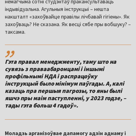
немагчыма сотні студэнтаў пракансультаваць
індывідуальна. Агульныя інструкцыі – нешта
накшталт «захоўвайце правілы лічбавай гігіены». Як
захоўваць? Не сказана. Як весці сябе пры вобшуку? –
таксама.
,,
Гэта правал менеджменту, таму што на
сувязь з праваабаронцамі і іншымі
профільнымі НДА і распрацоўку
інструкцый было мінімум паўгады. А, калі
казаць пра першыя пагрозы, то яны былі
яшчэ пры маім паступленні, у 2023 годзе, –
тады гэта больш 4 гадоў».
Моладзь арганізоўвае дапамогу адзін аднаму і