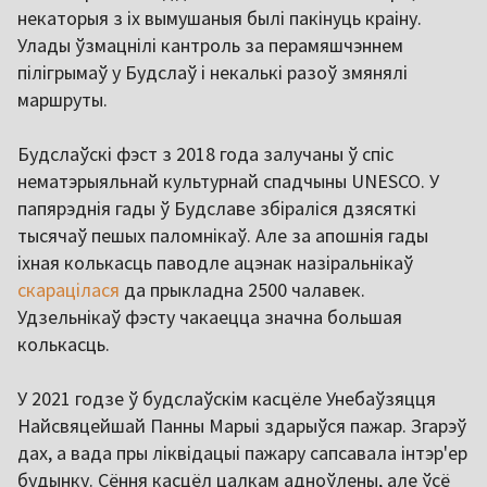
некаторыя з іх вымушаныя былі пакінуць краіну.
Улады ўзмацнілі кантроль за перамяшчэннем
пілігрымаў у Будслаў і некалькі разоў змянялі
маршруты.
Будслаўскі фэст з 2018 года залучаны ў спіс
нематэрыяльнай культурнай спадчыны UNESCO. У
папярэднія гады ў Будславе збіраліся дзясяткі
тысячаў пешых паломнікаў. Але за апошнія гады
іхная колькасць паводле ацэнак назіральнікаў
скарацілася
да прыкладна 2500 чалавек.
Удзельнікаў фэсту чакаецца значна большая
колькасць.
У 2021 годзе ў будслаўскім касцёле Унебаўзяцця
Найсвяцейшай Панны Марыі здарыўся пажар. Згарэў
дах, а вада пры ліквідацыі пажару сапсавала інтэр'ер
будынку. Сёння касцёл цалкам адноўлены, але ўсё