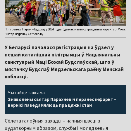
Пілігрымка Нарач – Будслаў у 2024 годзе. Здымак мае ілюстрацыйны характар. Фота:
Віктар Ведзень / Catholic.by
У Беларусі пачалася рэгістрацыя на ўдзел у
пешай каталіцкай пілігрымцы ў Нацыянальны
санктуарый Маці Божай Будслаўскай, што ў
мястэчку Будслаў Мядзельскага раёну Менскай
вобласці.
Чытайце таксама:
Зняволены святар Парахневіч перанёс інфаркт –
вернікі паведамляюць пра цяжкі стан
Сёлета галоўныя захады – начныя шэсці з
цудатворным абразом, службы і моладзевыя