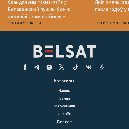
Скандальны тэхна-рэйв у
Якія змены здз
Белавежскай пушчы ўсё ж
пасля гадоў у 
адмянілі і замянілі іншым
07 ЖНІЎНЯ 2026
НАВІНЫ
07 ЖНІЎНЯ 2026
ГІСТОРЫ
Катэгорыі
Навіны
Вайна
Меркаванні
Онлайн
Белсат