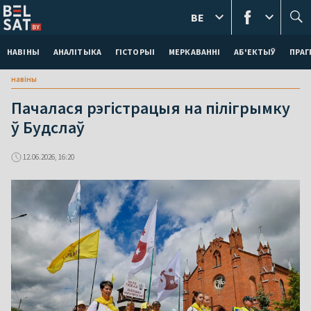
BE
НАВІНЫ
АНАЛІТЫКА
ГІСТОРЫІ
МЕРКАВАННI
АБ'ЕКТЫЎ
ПРАГ
навіны
Пачалася рэгістрацыя на пілігрымку
ў Будслаў
12.06.2026, 16:20