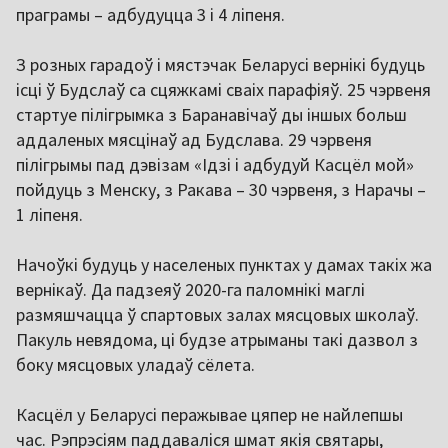
праграмы – адбудуцца 3 і 4 ліпеня.
З розных гарадоў і мястэчак Беларусі вернікі будуць
ісці ў Будслаў са сцяжкамі сваіх парафіяў. 25 чэрвеня
стартуе пілігрымка з Баранавічаў ды іншых больш
аддаленых мясцінаў ад Будслава. 29 чэрвеня
пілігрымы пад дэвізам «Ідзі і адбудуй Касцёл мой»
пойдуць з Менску, з Ракава – 30 чэрвеня, з Нарачы –
1 ліпеня.
Начоўкі будуць у населеных пунктах у дамах такіх жа
вернікаў. Да падзеяў 2020-га паломнікі маглі
размяшчацца ў спартовых залах мясцовых школаў.
Пакуль невядома, ці будзе атрыманы такі дазвол з
боку мясцовых уладаў сёлета.
Касцёл у Беларусі перажывае цяпер не найлепшы
час. Рэпрэсіям паддаваліся шмат якія святары,