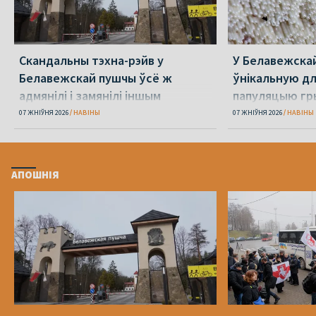
Скандальны тэхна-рэйв у
У Белавежска
Белавежскай пушчы ўсё ж
ўнікальную д
адмянілі і замянілі іншым
папуляцыю гр
07 ЖНІЎНЯ 2026
НАВІНЫ
07 ЖНІЎНЯ 2026
НАВІНЫ
АПОШНІЯ