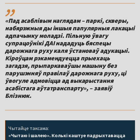
,,
«Пад асаблівым наглядам – паркі, скверы,
набярэжныя ды іншыя папулярныя лакацыі
адпачынку моладзі. Пільную ўвагу
супрацоўнікі ДАІ нададуць бяспецы
дарожнага руху каля ўстановаў адукацыі.
Кіроўцам рэкамендуецца прыехаць
загадзя, прыпаркаваўшы машыну без
парушэнняў правілаў дарожнага руху, ці
ўвогуле адмовіцца ад выкарыстання
асабістага аўтатранспарту», – заявіў
Блізнюк.
Чытайце таксама:
«Чытаю і шалею». Колькі каштуе падрыхтавацца