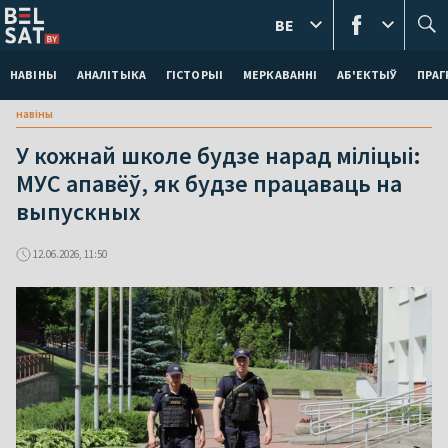
BE
НАВІНЫ
АНАЛІТЫКА
ГІСТОРЫІ
МЕРКАВАННI
АБ'ЕКТЫЎ
ПРАГ
навіны
У кожнай школе будзе нарад міліцыі:
МУС апавёў, як будзе працаваць на
выпускных
12.06.2026, 11:50