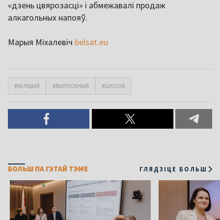
«дзень цвярозасці» і абмежавалі продаж
алкагольных напояў.
Марыя Міхалевіч
belsat.eu
#МІЛІЦЫЯ
#ВЫПУСКНЫЯ
#ШКОЛА
БОЛЬШ ПА ГЭТАЙ ТЭМЕ
ГЛЯДЗІЦЕ БОЛЬШ