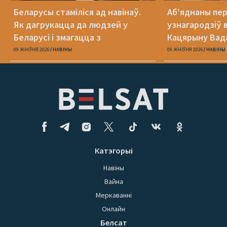
Беларусы стаміліся ад навінаў.
Аб’яднаны пе
Як дагрукацца да людзей у
узнагародзіў 
Беларусі і змагацца з
Кацярыну Вада
прапагандай?
асобаў
09 ЖНІЎНЯ 2026
НАВІНЫ
09 ЖНІЎНЯ 2026
НАВІНЫ
Катэгорыі
Навіны
Вайна
Меркаванні
Онлайн
Белсат