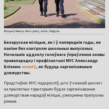
Міліцыя ў Менску. Фота: police_minsk / Telegram
Беларуская міліцыя, як і ў папярэднія гады, не
пакіне без кантролю школьных выпускных.
Начальнік аддзелу галоўнага ўпраўлення аховы
правапарадку і прафілактыкі МУС Аляксандр
Блізнюк
апавёў
, як будуць зарганізаваныя
дзяжурствы.
Прадстаўнік МУС падкрэсліў, што ў кожнай школе і
на прылеглых тэрыторыях будзе зарганізаванае
дзяжурствам нарадаў міліцыі, узмоцнены прапускны
рэжым.