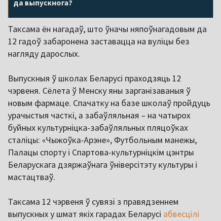
да выпускнога?
Таксама ён нагадаў, што ўначы няпоўнагадовым да
12 гадоў забаронена заставацца на вуліцы без
нагляду дарослых.
Выпускныя ў школах Беларусі праходзяць 12
чэрвеня. Сёлета ў Менску яны зарганізаваныя ў
новым фармаце. Спачатку на базе школаў пройдуць
урачыстыя часткі, а забаўляльная – на чатырох
буйных культурніцка-забаўляльных пляцоўках
сталіцы: «Чыжоўка-Арэне», Футбольным манежы,
Палацы спорту і Спартова-культурніцкім цэнтры
Беларускага дзяржаўнага ўніверсітэту культуры і
мастацтваў.
Таксама 12 чэрвеня ў сувязі з правядзеннем
выпускных у шмат якіх гарадах Беларусі
абвесцілі