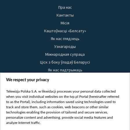
Пра нас
Кантакты
Місія
Каштоўнасці «Белсату»
Як нас глядзець
Узнагароды
Міжнародная супраца
Ціск з боку ўладаў Беларусі
Як нас падтрымаць
Правілы выкарыстання матэрыялаў
We respect your privacy
Інфармацыя аб адпраўніку
Telewizja Polska S.A. w likwidacji processes your personal data collected
Бяспека
when you visit individual websites on the tvp.pl Portal (hereinafter referred
Youtube
to as the Portal), including information saved using technologies used to
track and store them, such as cookies, web beacons or other similar
Белсат news
technologies enabling the provision of tailored and secure services,
personalize content and advertising, provide social media features and
Белсат Shorts
analyze Internet traffic.
Белсат Life