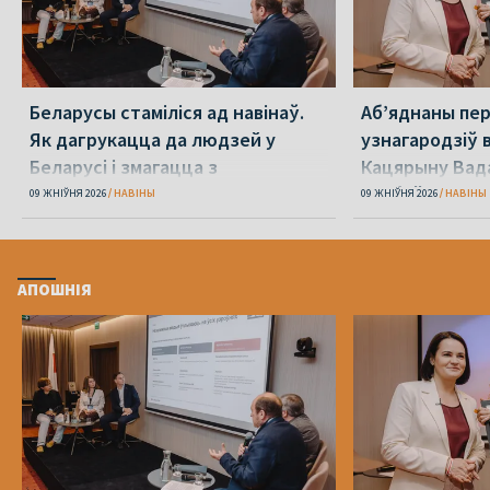
Беларусы стаміліся ад навінаў.
Аб’яднаны пе
Як дагрукацца да людзей у
узнагародзіў 
Беларусі і змагацца з
Кацярыну Вада
прапагандай?
асобаў
09 ЖНІЎНЯ 2026
НАВІНЫ
09 ЖНІЎНЯ 2026
НАВІНЫ
АПОШНІЯ