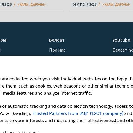
НЯ 2026
«ЧАЛЫ. ДАРЭЧЫ»
02 ЛІПЕНЯ 2026
«ЧАЛЫ. ДАРЭЧЫ»
рыі
Белсат
Youtube
ы
Пра нас
Белсат n
Кантакты
Белсат Sh
ванні
Місія
Белсат Li
н
Каштоўнасці «Белсату»
Жэстачай
ata collected when you visit individual websites on the tvp.pl Por
Як нас глядзець
Belsat En
re them, such as cookies, web beacons or other similar technolog
Узнагароды
Biełsat PL
l media features and analyze Internet traffic.
Міжнародная супраца
Белсат N
Ціск з боку ўладаў
Белсат Hi
e of automatic tracking and data collection technology, access t
Беларусі
Белсат Mu
A. w likwidacji,
Trusted Partners from IAB* (1201 company)
and
Як нас падтрымаць
Белсат D
nts to your interests and measuring their effectiveness) and ot
Правілы выкарыстання
cji are as follows: