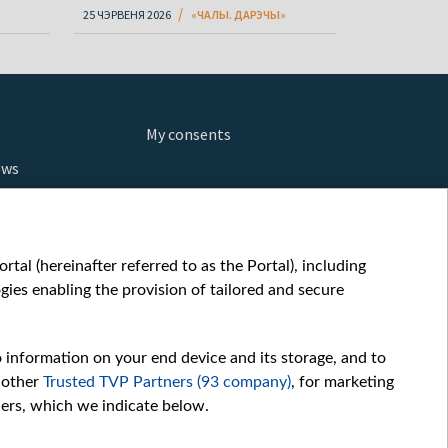
25 ЧЭРВЕНЯ 2026
«ЧАЛЫ. ДАРЭЧЫ»
My consents
ews
orts
fe
шы мульт
tal (hereinafter referred to as the Portal), including
glish
ies enabling the provision of tailored and secure
ow
story
o information on your end device and its storage, and to
sic
 other
Trusted TVP Partners (93 company)
, for marketing
oc
hers, which we indicate below.