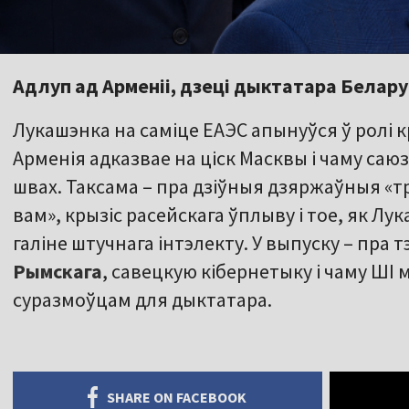
Адлуп ад Арменіі, дзеці дыктатара Беларусі
Лукашэнка на саміце ЕАЭС апынуўся ў ролі к
Арменія адказвае на ціск Масквы і чаму саю
швах. Таксама – пра дзіўныя дзяржаўныя «т
вам», крызіс расейскага ўплыву і тое, як Лу
галіне штучнага інтэлекту. У выпуску – пра
Рымскага
, савецкую кібернетыку і чаму ШІ
суразмоўцам для дыктатара.
SHARE ON FACEBOOK