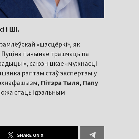
 і ШІ.
рамлёўскай «шасцёркі», як
з Пуціна пачынае трашчаць па
радыцыі», саюзніцкае «мужнасці
кашэнка раптам стаў экспертам у
 тэхнафашызм,
Пітэра Тыля
,
Папу
 можа стаць ідэальным
SHARE ON X