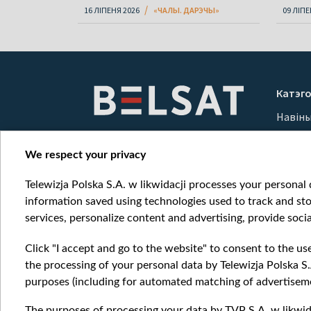
16 ЛІПЕНЯ 2026
«ЧАЛЫ. ДАРЭЧЫ»
09 ЛІПЕ
Катэго
Навін
Вайна
Мерка
We respect your privacy
Онлай
Telewizja Polska S.A. w likwidacji processes your personal d
information saved using technologies used to track and sto
services, personalize content and advertising, provide socia
Click "I accept and go to the website" to consent to the us
the processing of your personal data by Telewizja Polska S.
purposes (including for automated matching of advertiseme
The purposes of processing your data by TVP S.A. w likwida