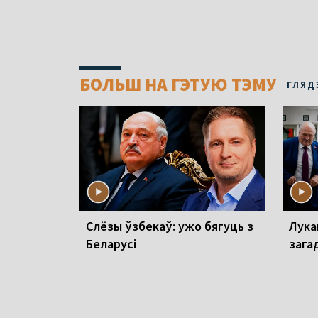
БОЛЬШ НА ГЭТУЮ ТЭМУ
ГЛЯД
Слёзы ўзбекаў: ужо бягуць з
Лука
Беларусі
зага