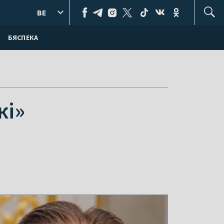
BE
БЯСПЕКА
кі»