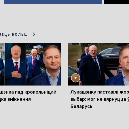
ЗЕЦЬ БОЛЬШ
шэнка пад кропельніцай:
Лукашэнку паставілі жор
дка знікнення
выбар: мог не вярнуцца 
Беларусь