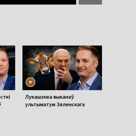
сткі
Лукашэнка выканаў
ў
ультыматум Зяленскага