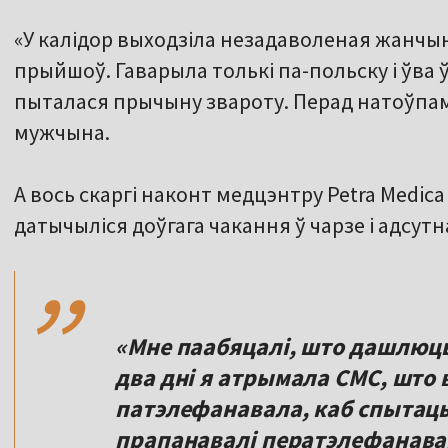
«У калідор выходзіла незадаволеная жанчына
прыйшоў. Гаварыла толькі па-польску і ўва 
пыталася прычыну звароту. Перад натоўпам 
мужчына.
А вось скаргі наконт медцэнтру Petra Medic
,,
датычыліся доўгага чакання ў чарзе і адсутн
«Мне паабяцалі, што дашлюць
два дні я атрымала СМС, што 
патэлефанавала, каб спытаць,
прапанавалі ператэлефанавац