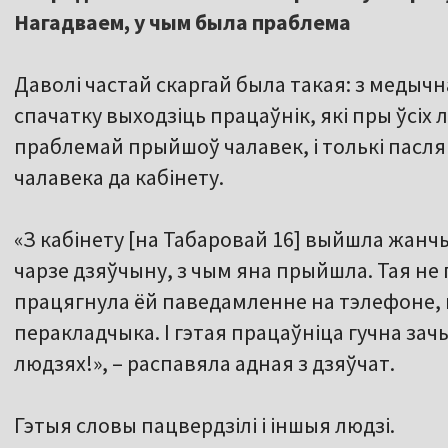
Нагадваем, у чым была праблема
Даволі частай скаргай была такая: з медычн
спачатку выходзіць працаўнік, які пры ўсіх 
праблемай прыйшоў чалавек, і толькі пасля
чалавека да кабінету.
«З кабінету [на Табаровай 16] выйшла жанчы
чарзе дзяўчыну, з чым яна прыйшла. Тая не 
працягнула ёй паведамленне на тэлефоне,
перакладчыка. І гэтая працаўніца гучна зачы
людзях!», – распавяла адная з дзяўчат.
Гэтыя словы пацвердзілі і іншыя людзі.