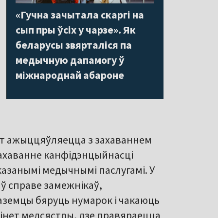
«Гучна зачытала скаргі на
сып пры ўсіх у чарзе». Як
беларусы звярталіся па
медычную дапамогу ў
міжнароднай абароне
іт ажыццяўляецца з захаваннем
захаванне канфідэнцыйнасці
казанымі медычнымі паслугамі. У
ў справе замежнікаў,
аземцы бяруць нумарок і чакаюць
бінет медсястры, дзе правяраецца