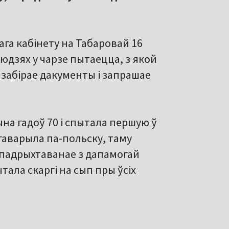
ага кабінету на Табаровай 16
людзях у чарзе пытаецца, з якой
 забірае дакументы і запрашае
на гадоў 70 і спытала першую ў
гаварыла па-польску, таму
 падрыхтаванае з дапамогай
тала скаргі на сып пры ўсіх