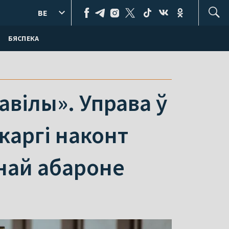
BE
БЯСПЕКА
авілы». Управа ў
каргі наконт
най абароне