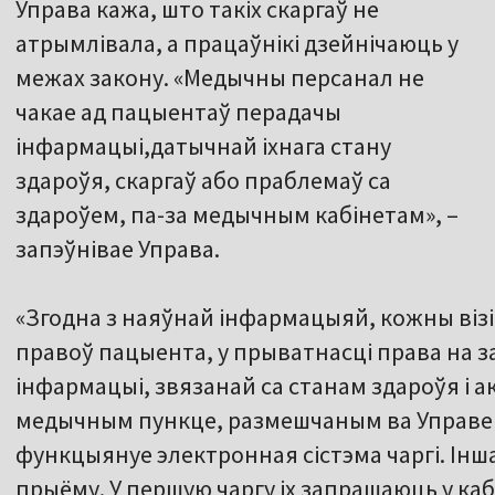
Управа кажа, што такіх скаргаў не
атрымлівала, а працаўнікі дзейнічаюць у
межах закону. «Медычны персанал не
чакае ад пацыентаў перадачы
інфармацыі,датычнай іхнага стану
здароўя, скаргаў або праблемаў са
здароўем, па-за медычным кабінетам», –
запэўнівае Управа.
«Згодна з наяўнай інфармацыяй, кожны віз
правоў пацыента, у прыватнасці права на 
інфармацыі, звязанай са станам здароўя і а
медычным пункце, размешчаным ва Управе 
функцыянуе электронная сістэма чаргі. Інш
прыёму. У першую чаргу іх запрашаюць у ка