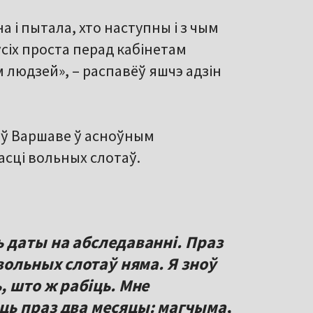
 і пытала, хто наступны і з чым
ўсіх проста перад кабінетам
людзей», – распавёў яшчэ адзін
a ў Варшаве ў асноўным
асці вольных слотаў.
 даты на абследаванні. Праз
вольных слотаў няма. Я зноў
 што ж рабіць. Мне
ь праз два месяцы: магчыма,