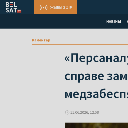
ЖЫВЫ ЭФІР
НАВІНЫ
Каментар
«Персаналу
справе зам
медзабесп
11.06.2026, 12:59