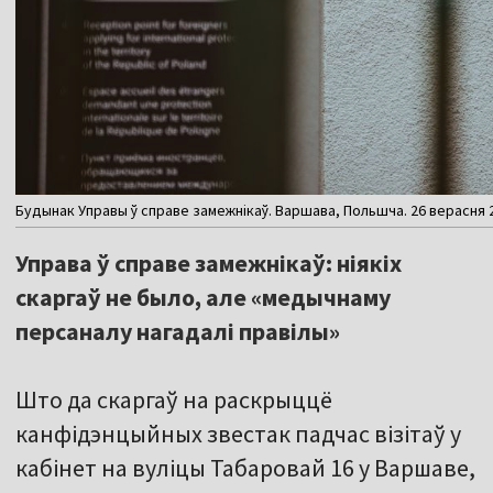
Будынак Управы ў справе замежнікаў. Варшава, Польшча. 26 верасня 
Управа ў справе замежнікаў: ніякіх
скаргаў не было, але «медычнаму
персаналу нагадалі правілы»
Што да скаргаў на раскрыццё
канфідэнцыйных звестак падчас візітаў у
кабінет на вуліцы Табаровай 16 у Варшаве,