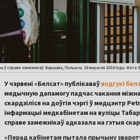
ы ў справе замежнікаў. Варшава, Польшча. 26 верасня 2024 года. Фота:
У чэрвені «Белсат» публікаваў
водгукі бел
медычную дапамогу падчас чакання міжна
скардзіліся на доўгія чэргі ў медцэнтр Pet
інфармацыі медкабінетам на вуліцы Табаро
справе замежнікаў адказала на гэтыя скарг
«Перад кабінетам пытала прычыну зварот