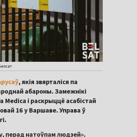
 Белсат
арусаў
, якія звярталіся па
роднай абароны. Замежнікі
ra Medica і раскрыццё асабістай
вай 16 у Варшаве. Управа ў
і.
у, перад натоўпам людзей».