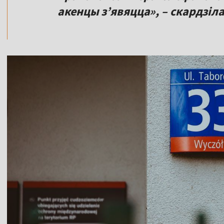
акенцы з’явяцца», – скардзіл