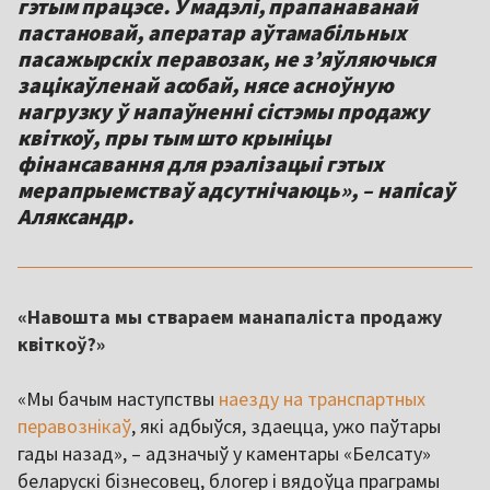
гэтым працэсе. У мадэлі, прапанаванай
пастановай, аператар аўтамабільных
пасажырскіх перавозак, не з’яўляючыся
зацікаўленай асобай, нясе асноўную
нагрузку ў напаўненні сістэмы продажу
квіткоў, пры тым што крыніцы
фінансавання для рэалізацыі гэтых
мерапрыемстваў адсутнічаюць», – напісаў
Аляксандр.
«Навошта мы ствараем манапаліста продажу
квіткоў?»
«Мы бачым наступствы
наезду на транспартных
перавознікаў
, які адбыўся, здаецца, ужо паўтары
гады назад», – адзначыў у каментары «Белсату»
беларускі бізнесовец, блогер і вядоўца праграмы