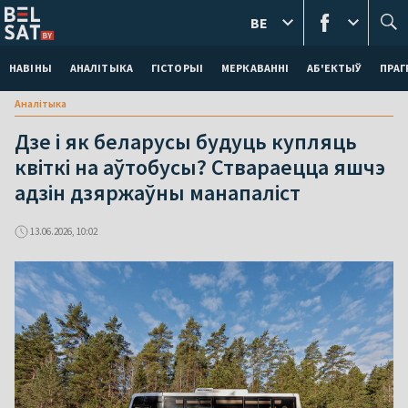
BE
НАВІНЫ
АНАЛІТЫКА
ГІСТОРЫІ
МЕРКАВАННI
АБ'ЕКТЫЎ
ПРАГ
Аналітыка
Дзе і як беларусы будуць купляць
квіткі на аўтобусы? Ствараецца яшчэ
адзін дзяржаўны манапаліст
13.06.2026, 10:02