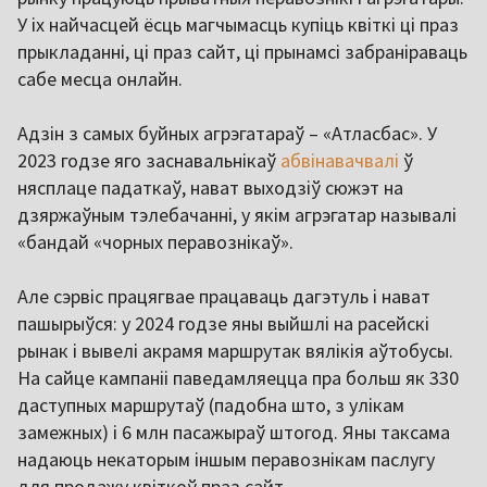
У іх найчасцей ёсць магчымасць купіць квіткі ці праз
прыкладанні, ці праз сайт, ці прынамсі забраніраваць
сабе месца онлайн.
Адзін з самых буйных агрэгатараў – «Атласбас». У
2023 годзе яго заснавальнікаў
абвінавачвалі
ў
нясплаце падаткаў, нават выходзіў сюжэт на
дзяржаўным тэлебачанні, у якім агрэгатар называлі
«бандай «чорных перавознікаў».
Але сэрвіс працягвае працаваць дагэтуль і нават
пашырыўся: у 2024 годзе яны выйшлі на расейскі
рынак і вывелі акрамя маршрутак вялікія аўтобусы.
На сайце кампаніі паведамляецца пра больш як 330
даступных маршрутаў (падобна што, з улікам
замежных) і 6 млн пасажыраў штогод. Яны таксама
надаюць некаторым іншым перавознікам паслугу
для продажу квіткоў праз сайт.