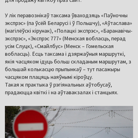
У лік перавознікаў таксама ўваходзяць «Паўночны
экспрэс» (па ўсёй Беларусі і ў Польшчу), «Аўтаслава»
(магілёўскі кірунак), «Полацкі экспрэс», «Баранавічы-
экспрэс», «Экспрэс 777» (Менская вобласць, перад
усім Слуцк), «Смайлбус» (Менск – Гомельская
вобласць). Ёсць таксама і дзяржаўныя маршруткі,
якія часцяком ідуць больш складаным маршрутам, з
большай колькасцю прыпынкаў – тут пасажыры
часцяком плацяць наяўнымі кіроўцу.
Такая ж практыка ў рэгіянальных аўтобусаў,
прадаюцца квіткі і на аўтавакзалах і станцыях.