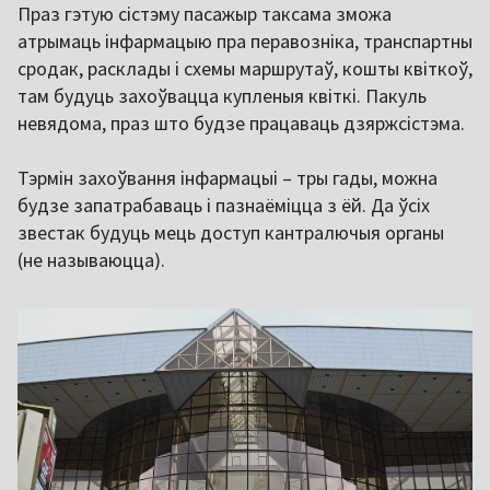
Праз гэтую сістэму пасажыр таксама зможа
атрымаць інфармацыю пра перавозніка, транспартны
сродак, расклады і схемы маршрутаў, кошты квіткоў,
там будуць захоўвацца купленыя квіткі. Пакуль
невядома, праз што будзе працаваць дзяржсістэма.
Тэрмін захоўвання інфармацыі – тры гады, можна
будзе запатрабаваць і пазнаёміцца з ёй. Да ўсіх
звестак будуць мець доступ кантралючыя органы
(не называюцца).