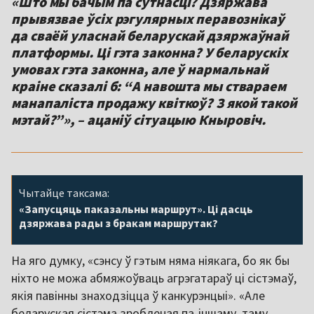
«Што мы бачым па сутнасці? Дзяржава
прывязвае ўсіх рэгулярных перавознікаў
да сваёй уласнай беларускай дзяржаўнай
платформы. Ці гэта законна? У беларускіх
умовах гэта законна, але ў нармальнай
краіне сказалі б: “А навошта мы ствараем
манапаліста продажу квіткоў? З якой такой
мэтай?”», – ацаніў сітуацыю Кныровіч.
Чытайце таксама:
«Запусцяць паказальны маршрут». Ці дасць
дзяржава рады з бракам маршрутак?
На яго думку, «сэнсу ў гэтым няма ніякага, бо як бы
ніхто не можа абмяжоўваць агрэгатараў ці сістэмаў,
якія павінны знаходзіцца ў канкурэнцыі». «Але
беларуская сістэма зробленая па-іншаму, таму