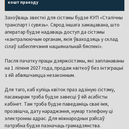
кошт праезду
Захоўваць звесткі для сістэмы будзе КУП «Сталічны
транспарт і сувязь». Сярод іншага замацавана, што
аператар будзе надаваць доступ да сістэмы
«кантралюючым органам, якія ўваходзяць у склад
сілаў забеспячэння нацыянальнай бяспекі».
Пасля пачатку працы дзяржсістэмы, які запланаваны
на 1 ліпеня 2027 года, продаж квіткоў без інтэграцыі
з ёй абвяшчаецца незаконным.
Для таго, каб купіць квіток праз адзіную сістэму,
пасажырам трэба будзе завесці ў ёй асабісты
кабінет. Там трэба будзе паведаміць сваё імя,
прозвішча, дату нараджэння, нумар тэлефону ці
электронны адрас. Для міжнародных рэйсаў
патрэбна будзе пазначаць грамадзянства.