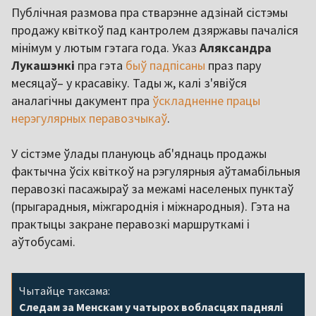
Публічная размова пра стварэнне адзінай сістэмы
продажу квіткоў пад кантролем дзяржавы пачаліся
мінімум у лютым гэтага года. Указ
Аляксандра
Лукашэнкі
пра гэта
быў падпісаны
праз пару
месяцаў– у красавіку. Тады ж, калі з'явіўся
аналагічны дакумент пра
ўскладненне працы
нерэгулярных перавозчыкаў
.
У сістэме ўлады плануюць аб'яднаць продажы
фактычна ўсіх квіткоў на рэгулярныя аўтамабільныя
перавозкі пасажыраў за межамі населеных пунктаў
(прыгарадныя, міжгароднія і міжнародныя). Гэта на
практыцы закране перавозкі маршруткамі і
аўтобусамі.
Чытайце таксама:
Следам за Менскам у чатырох вобласцях паднялі