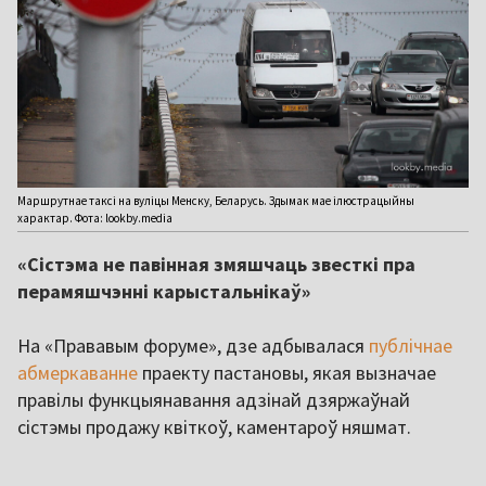
Маршрутнае таксі на вуліцы Менску, Беларусь. Здымак мае ілюстрацыйны
характар. Фота: lookby.media
«Сістэма не павінная змяшчаць звесткі пра
перамяшчэнні карыстальнікаў»
На «Прававым форуме», дзе адбывалася
публічнае
абмеркаванне
праекту пастановы, якая вызначае
правілы функцыянавання адзінай дзяржаўнай
сістэмы продажу квіткоў, каментароў няшмат.