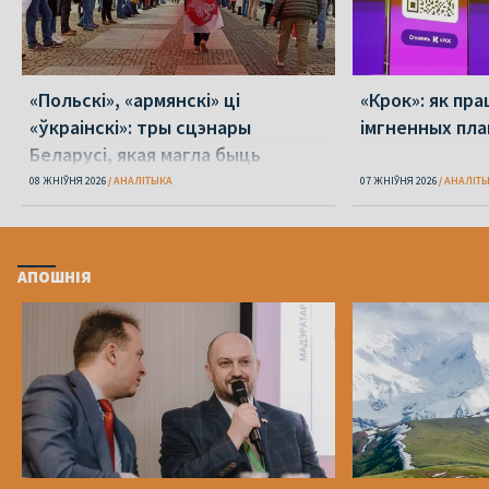
«Польскі», «армянскі» ці
«Крок»: як пра
«ўкраінскі»: тры сцэнары
імгненных пла
Беларусі, якая магла быць
08 ЖНІЎНЯ 2026
АНАЛІТЫКА
07 ЖНІЎНЯ 2026
АНАЛІТ
АПОШНІЯ