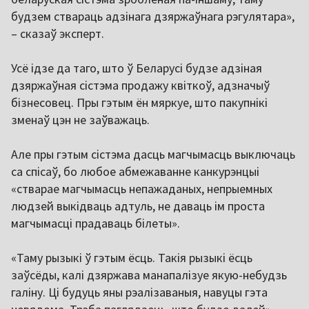
будзем ствараць адзінага дзяржаўнага рэгулятара»,
– сказаў эксперт.
Усё ідзе да таго, што ў Беларусі будзе адзіная
дзяржаўная сістэма продажу квіткоў, адзначыў
бізнесовец. Пры гэтым ён мяркуе, што пакупнікі
зменаў цэн не заўважаць.
Але пры гэтым сістэма дасць магчымасць выключаць
са спісаў, бо любое абмежаванне канкурэнцыі
«стварае магчымасць непажаданых, непрыемных
людзей выкідваць адтуль, не даваць ім проста
магчымасці прадаваць білеты».
«Таму рызыкі ў гэтым ёсць. Такія рызыкі ёсць
заўсёды, калі дзяржава манапалізуе якую-небудзь
галіну. Ці будуць яны рэалізаваныя, навуцы гэта