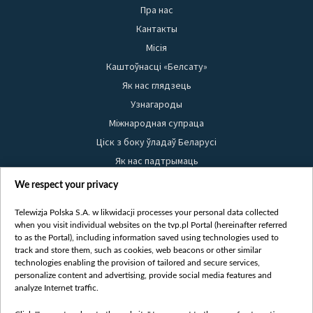
Пра нас
Кантакты
Місія
Каштоўнасці «Белсату»
Як нас глядзець
Узнагароды
Міжнародная супраца
Ціск з боку ўладаў Беларусі
Як нас падтрымаць
Правілы выкарыстання матэрыялаў
We respect your privacy
Інфармацыя аб адпраўніку
Telewizja Polska S.A. w likwidacji processes your personal data collected
Бяспека
when you visit individual websites on the tvp.pl Portal (hereinafter referred
Youtube
to as the Portal), including information saved using technologies used to
track and store them, such as cookies, web beacons or other similar
Белсат news
technologies enabling the provision of tailored and secure services,
personalize content and advertising, provide social media features and
Белсат Shorts
analyze Internet traffic.
Белсат Life