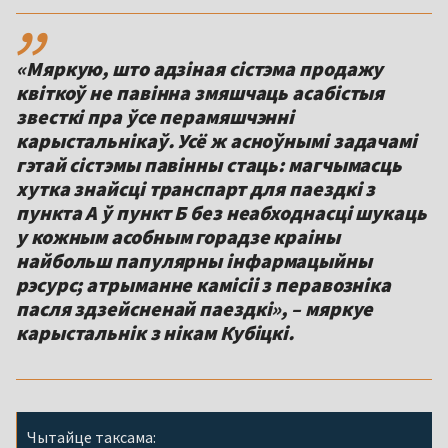
,,
«Мяркую, што адзіная сістэма продажу
квіткоў не павінна змяшчаць асабістыя
звесткі пра ўсе перамяшчэнні
карыстальнікаў. Усё ж асноўнымі задачамі
гэтай сістэмы павінны стаць: магчымасць
хутка знайсці транспарт для паездкі з
пункта А ў пункт Б без неабходнасці шукаць
у кожным асобным горадзе краіны
найбольш папулярны інфармацыйны
рэсурс; атрыманне камісіі з перавозніка
пасля здзейсненай паездкі», – мяркуе
карыстальнік з нікам Кубіцкі.
Чытайце таксама: