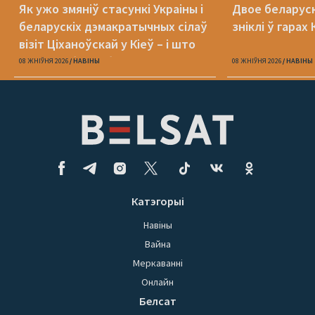
Як ужо змяніў стасункі Украіны і
Двое беларуск
беларускіх дэмакратычных сілаў
зніклі ў гара
візіт Ціханоўскай у Кіеў – і што
яшчэ трэба зрабіць
08 ЖНІЎНЯ 2026
НАВІНЫ
08 ЖНІЎНЯ 2026
НАВІНЫ
Катэгорыі
Навіны
Вайна
Меркаванні
Онлайн
Белсат