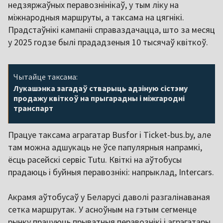
недзяржаўных перавознінікаў, у тым ліку на
міжнародныя маршруты, а таксама на цягнікі.
Прадстаўнікі кампаніі справаздачацца, што за месяц
у 2025 годзе былі прададзеныя 10 тысячаў квіткоў.
Чытайце таксама:
Лукашэнка загадаў стварыць адзіную сістэму
продажу квіткоў на прыгарадны і міжгародні
транспарт
Працуе таксама аграгатар Busfor і Ticket-bus.by, але
там можна адшукаць не ўсе папулярныя напрамкі,
ёсць расейскі сервіс Tutu. Квіткі на аўтобусы
прадаюць і буйныя перавознікі: напрыклад, Intercars.
Акрамя аўтобусаў у Беларусі даволі разгалінаваная
сетка маршрутак. У асноўным на гэтым сегменце
рынку працуюць прыватныя перавознікі і агрэгатары.