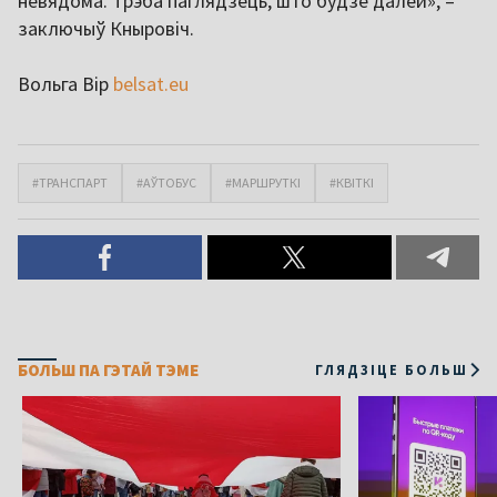
невядома. Трэба паглядзець, што будзе далей», –
заключыў Кныровіч.
Вольга Вір
belsat.eu
#ТРАНСПАРТ
#АЎТОБУС
#МАРШРУТКІ
#КВІТКІ
БОЛЬШ ПА ГЭТАЙ ТЭМЕ
ГЛЯДЗІЦЕ БОЛЬШ