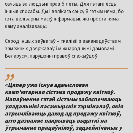
сачыць за людзьмі праз білеты. Для гэтага ёсць
іншыя спосабы. Ды і вялікага сэнсу ў гэтым няма, бо
гэта велізарны масіў інфармацыі, які проста няма
каму аналізаваць».
Сярод іншых заўвагаў – «калізіі з заканадаўствам
замежных дзяржаваў і міжнароднымі дамовамі
Беларусі», парушэнні правоў спажыўцоў.
,,
«Цяпер ужо існуе адмысловая
камп’ютарная сістэма продажу квіткоў.
Напаўненне гэтай сістэмы забяспечваюць
уладальнікі пасажырскіх тэрміналаў, якія
атрымліваюць даход ад продажу квіткоў,
што дазваляе пакрываць выдаткі на
ўтрыманне працаўнікоў, задзейнічаных у