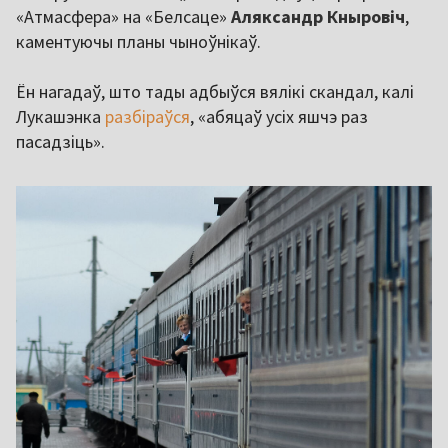
«Атмасфера» на «Белсаце»
Аляксандр Кныровіч
,
каментуючы планы чыноўнікаў.
Ён нагадаў, што тады адбыўся вялікі скандал, калі
Лукашэнка
разбіраўся
, «абяцаў усіх яшчэ раз
пасадзіць».