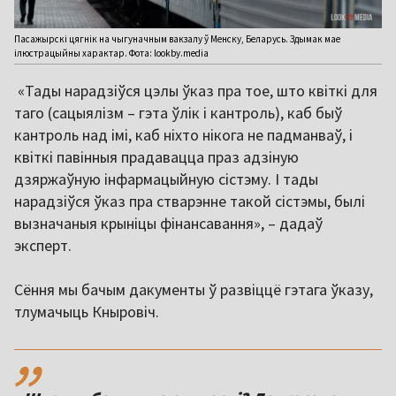
Пасажырскі цягнік на чыгуначным вакзалу ў Менску, Беларусь. Здымак мае
ілюстрацыйны характар. Фота: lookby.media
«Тады нарадзіўся цэлы ўказ пра тое, што квіткі для
таго (сацыялізм – гэта ўлік і кантроль), каб быў
кантроль над імі, каб ніхто нікога не падманваў, і
квіткі павінныя прадавацца праз адзіную
дзяржаўную інфармацыйную сістэму. І тады
нарадзіўся ўказ пра стварэнне такой сістэмы, былі
вызначаныя крыніцы фінансавання», – дадаў
эксперт.
Сёння мы бачым дакументы ў развіццё гэтага ўказу,
тлумачыць Кныровіч.
,,