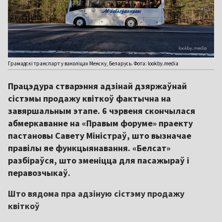
Грамадскі транспарт у ваколіцах Менску, Беларусь. Фота: lookby.media
Працэдура стварэння адзінай дзяржаўнай
сістэмы продажу квіткоў фактычна на
завяршальным этапе. 6 чэрвеня скончылася
абмеркаванне на «Правым форуме» праекту
пастановы Савету Міністраў, што вызначае
правілы яе функцыянавання. «Белсат»
разбіраўся, што зменіцца для пасажыраў і
перавозчыкаў.
Што вядома пра адзіную сістэму продажу
квіткоў