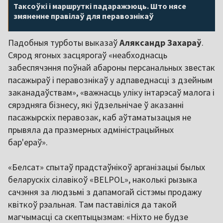
Таксоўкі і маршруткі падаражэюць. Што нясе
змяненне правілаў для перавознікаў
Падобныя турботы выказаў
Аляксандр Захараў
.
Сярод ягоных засцярогаў «неабходнасць
забеспячэння поўнай абароны персанальных звестак
пасажыраў і перавознікаў у адпаведнасці з дзейным
заканадаўствам», «важнасць уліку інтарэсаў малога і
сярэдняга бізнесу, які ўдзельнічае ў аказанні
пасажырскіх перавозак, каб аўтаматызацыя не
прывяла да празмерных адміністрацыйных
бар'ераў».
«Белсат» спытаў прадстаўнікоў арганізацыі былых
беларускіх сілавікоў «BELPOL», наколькі рызыка
сачэння за людзьмі з дапамогай сістэмы продажу
квіткоў рэальная. Там паставіліся да такой
магчымасці са скептыцызмам: «Ніхто не будзе