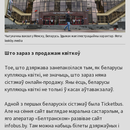
Чыгуначны вакзал у Менску, Беларусь. Здымак мае ілюстрацыйны характар. Фота:
lookby.media
Што зараз з продажам квіткоў
Тое, што дзяржава занепакоілася тым, як беларусы
купляюць квіткі, не значыць, што зараз няма
сістэмаў онлайн-продажу. Яны ёсць, беларусы
купляюць квіткі не толькі ў касах аўтавакзалаў.
Адной з першых беларускіх сістэмаў была Ticketbus.
Але на сёння сайт выглядае маральна састарэлым, а
яго аператар «Белтранском» развівае сайт
infobus.by. Там можна набыць білеты дзяржаўных і