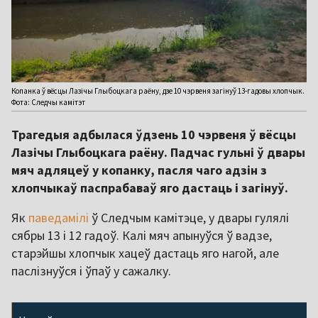
Копанка ў вёсцы Лазічы Глыбоцкага раёну, дзе 10 чэрвеня загінуў 13-гадовы хлопчык.
Фота: Следчы камітэт
Трагедыя адбылася ўдзень 10 чэрвеня ў вёсцы
Лазічы Глыбоцкага раёну. Падчас гульні ў двары
мяч адляцеў у копанку, пасля чаго адзін з
хлопчыкаў паспрабаваў яго дастаць і загінуў.
Як
паведамілі
ў Следчым камітэце, у двары гулялі
сябры 13 і 12 гадоў. Калі мяч апынуўся ў вадзе,
старэйшы хлопчык хацеў дастаць яго нагой, але
паслізнуўся і ўпаў у сажалку.