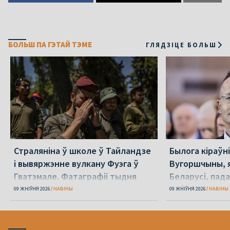
БОЛЬШ ПА ГЭТАЙ ТЭМЕ
ГЛЯДЗІЦЕ БОЛЬШ
Страляніна ў школе ў Тайландзе
Былога кіраўн
і вывяржэнне вулкану Фуэга ў
Вугоршчыны, я
Гватэмале. Фатаграфіі тыдня
Беларусі, пад
хабарніцтве
09 ЖНІЎНЯ 2026
НАВІНЫ
09 ЖНІЎНЯ 2026
НАВІНЫ