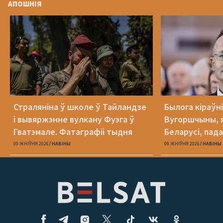
АПОШНІЯ
Страляніна ў школе ў Тайландзе
Былога кіраўн
і вывяржэнне вулкану Фуэга ў
Вугоршчыны, я
Гватэмале. Фатаграфіі тыдня
Беларусі, пад
хабарніцтве
09 ЖНІЎНЯ 2026
НАВІНЫ
09 ЖНІЎНЯ 2026
НАВІНЫ