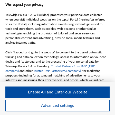
Правілы выкарыстання матэрыялаў
We respect your privacy
Інфармацыя аб адпраўніку
Telewizja Polska S.A. w likwidacji processes your personal data collected
Бяспека
when you visit individual websites on the tvp.pl Portal (hereinafter referred
Youtube
to as the Portal), including information saved using technologies used to
track and store them, such as cookies, web beacons or other similar
Белсат news
technologies enabling the provision of tailored and secure services,
personalize content and advertising, provide social media features and
Белсат Shorts
analyze Internet traffic.
Белсат Life
Click "I accept and go to the website" to consent to the use of automatic
Жэстачайшы мульт
tracking and data collection technology, access to information on your end
Belsat English
device and its storage, and to the processing of your personal data by
Telewizja Polska S.A. w likwidacji,
Trusted Partners from IAB* (1201
Biełsat PL
company)
and other
Trusted TVP Partners (93 company)
, for marketing
Белсат Now
purposes (including for automated matching of advertisements to your
interests and measuring their effectiveness) and others, which we indicate
Белсат History
below.
Белсат Music
Enable All and Enter our Website
The purposes of processing your data by TVP S.A. w likwidacji are as
Белсат Doc
follows:
My consents
Store and/or access information on a device
Advanced settings
Use limited data to select advertising
Create profiles for personalised advertising