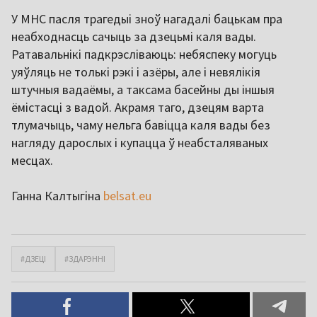
У МНС пасля трагедыі зноў нагадалі бацькам пра
неабходнасць сачыць за дзецьмі каля вады.
Ратавальнікі падкрэсліваюць: небяспеку могуць
уяўляць не толькі рэкі і азёры, але і невялікія
штучныя вадаёмы, а таксама басейны ды іншыя
ёмістасці з вадой. Акрамя таго, дзецям варта
тлумачыць, чаму нельга бавіцца каля вады без
нагляду дарослых і купацца ў неабсталяваных
месцах.
Ганна Калтыгіна
belsat.eu
#ДЗЕЦІ
#ЗДАРЭННІ