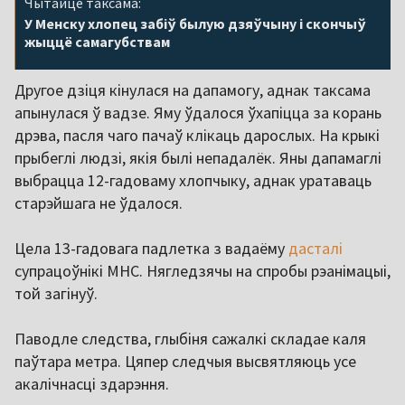
Чытайце таксама:
У Менску хлопец забіў былую дзяўчыну і скончыў
жыццё самагубствам
Другое дзіця кінулася на дапамогу, аднак таксама
апынулася ў вадзе. Яму ўдалося ўхапіцца за корань
дрэва, пасля чаго пачаў клікаць дарослых. На крыкі
прыбеглі людзі, якія былі непадалёк. Яны дапамаглі
выбрацца 12-гадоваму хлопчыку, аднак уратаваць
старэйшага не ўдалося.
Цела 13-гадовага падлетка з вадаёму
дасталі
супрацоўнікі МНС. Нягледзячы на спробы рэанімацыі,
той загінуў.
Паводле следства, глыбіня сажалкі складае каля
паўтара метра. Цяпер следчыя высвятляюць усе
акалічнасці здарэння.