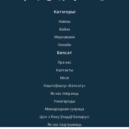
Катэгорыі
Навіны
Вайна
Меркаванні
Онлайн
Белсат
Пра нас
Кантакты
Місія
Каштоўнасці «Белсату»
Як нас глядзець
Узнагароды
Міжнародная супраца
Ціск з боку ўладаў Беларусі
Як нас падтрымаць