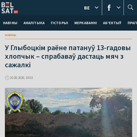
BE
НАВІНЫ
АНАЛІТЫКА
ГІСТОРЫІ
МЕРКАВАННI
АБ'ЕКТЫЎ
ПРАГ
навіны
У Глыбоцкім раёне патануў 13-гадовы
хлопчык – спрабаваў дастаць мяч з
сажалкі
10.06.2026, 19:03