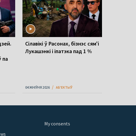
зей.
Сілавікі ў Расонах, бізнэс сям'і
Лукашэнкі і іпатэка пад 1 %
ў па
04 ЖНІЎНЯ 2026
АБ'ЕКТЫЎ
My consents
ews