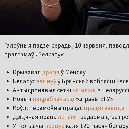
Галоўныя падзеі серады, 10 чэрвеня, павод
праграмаў «Белсату»:
Крывавая
драма
ў Менску
Беларус
загінуў
у Бранскай вобласці Расе
Антыдронавыя сеткі
на мяжы
з Беларусс
Новыя
падрабязнасці
«справы ЕГУ»
Коўл: перамоўны працэс
працягваецца
Дзіцячая праца
летам
– задарма ці за гр
У Польшчы
працуе
каля 120 тысяч белару