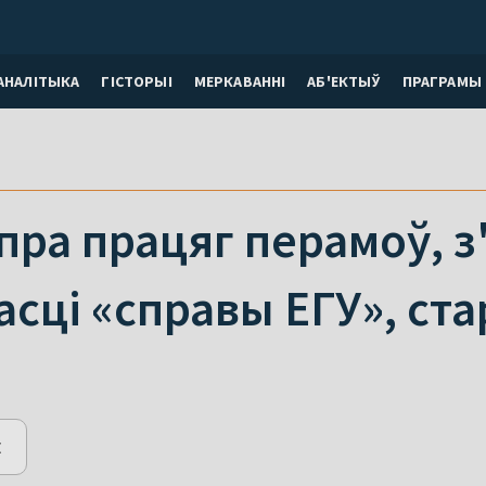
АНАЛІТЫКА
ГІСТОРЫІ
МЕРКАВАННI
АБ'ЕКТЫЎ
ПРАГРАМЫ
пра працяг перамоў, з
сці «справы ЕГУ», ста
E