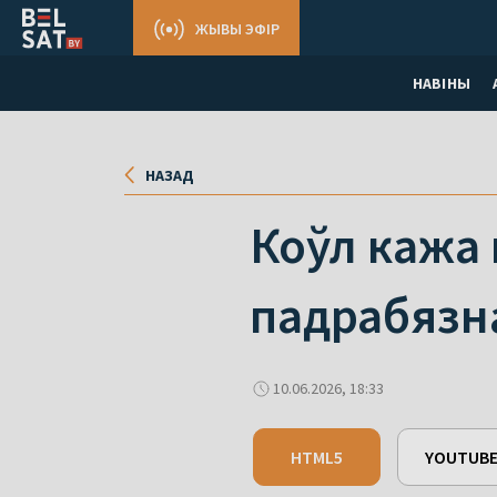
ЖЫВЫ ЭФІР
НАВІНЫ
НАЗАД
Коўл кажа 
падрабязна
10.06.2026, 18:33
HTML5
YOUTUB