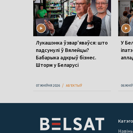
Лукашэнка ўзвар'яваўся: што
У Бел
падсунулі ў Вялейцы?
іпатэ
Бабарыка адкрыў бізнес.
апла
Шторм у Беларусі
07 ЖНІЎНЯ 2026
АБ'ЕКТЫЎ
06 ЖНІЎ
Катэго
Навін