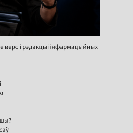
ле версіі рэдакцыі інфармацыйных
і
ю
ошы?
саў