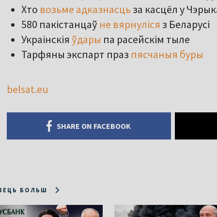
Хто
возьме адказнасць
за касцёл у Чэрык
580 пакістанцаў
не вярнуліся
з Беларусі
Украінскія
ўдары
па расейскім тыле
Тарфяны экспарт праз
пясчаныя буры
belsat.eu
SHARE ON FACEBOOK
ЗЕЦЬ БОЛЬШ