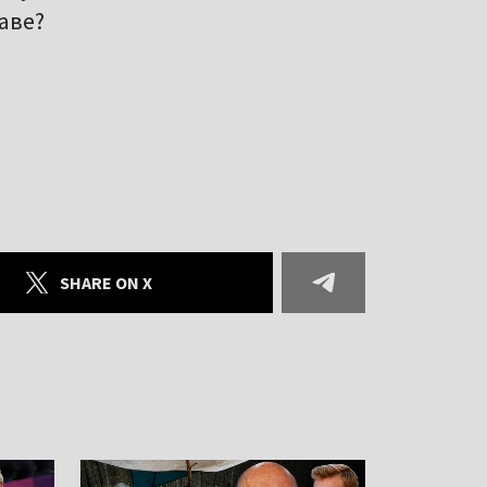
аве?
SHARE ON X