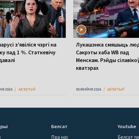
арусі з’явіліся чэргі на
Лукашэнка смяшыць люд
ку пад 1 %. Статкевічу
Сакрэты хаба WB пад
давалі
Менскам. Рэйды сілавіко
кватэрах
НЯ 2026
АБ'ЕКТЫЎ
05 ЖНІЎНЯ 2026
АБ'ЕКТЫЎ
рыі
Белсат
Youtube
ы
Пра нас
Белсат n