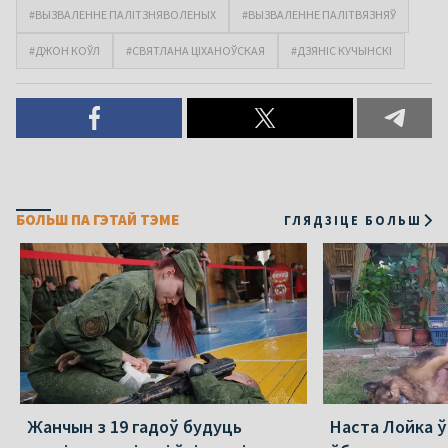
#ВЫЗВАЛЕННЕ ПАЛІТЗНЯВОЛЕНЫХ
#ВЫЗВАЛЕННЕ ПАЛІТВЯЗНЯЎ
#ДЖОН КОЎЛ
#СВЯТЛАНА ЦІХАНОЎСКАЯ
#ДЗЯНІС КУЧЫНСКІ
БОЛЬШ ПА ГЭТАЙ ТЭМЕ
ГЛЯДЗІЦЕ БОЛЬШ
Жанчын з 19 гадоў будуць
Наста Лойка 