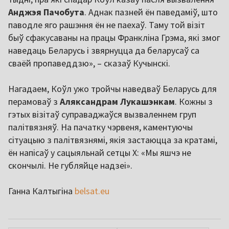
Анджэя Пачобута
. Аднак пазней ён паведаміў, што
паводле яго рашэння ён не паехаў. Таму той візіт
быў сфакусаваны на працы Франкліна Грэма, які змог
наведаць Беларусь і звярнуцца да беларусаў са
сваёй пропаведдзю», – сказаў Кучынскі.
Нагадаем, Коўл ужо тройчы наведваў Беларусь для
перамоваў з
Аляксандрам Лукашэнкам
. Кожны з
гэтых візітаў суправаджаўся вызваленнем груп
палітвязняў. На пачатку чэрвеня, каментуючы
сітуацыю з палітвязнямі, якія застаюцца за кратамі,
ён напісаў у сацыяльнай сетцы X: «Мы яшчэ не
скончылі. Не губляйце надзеі».
Ганна Калтыгіна
belsat.eu