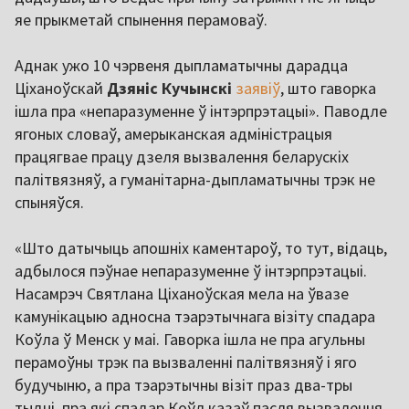
яе прыкметай спынення перамоваў.
Аднак ужо 10 чэрвеня дыпламатычны дарадца
Ціханоўскай
Дзяніс Кучынскі
заявіў
, што гаворка
ішла пра «непаразуменне ў інтэрпрэтацыі». Паводле
ягоных словаў, амерыканская адміністрацыя
працягвае працу дзеля вызвалення беларускіх
палітвязняў, а гуманітарна-дыпламатычны трэк не
спыняўся.
«Што датычыць апошніх каментароў, то тут, відаць,
адбылося пэўнае непаразуменне ў інтэрпрэтацыі.
Насамрэч Святлана Ціханоўская мела на ўвазе
камунікацыю адносна тэарэтычнага візіту спадара
Коўла ў Менск у маі. Гаворка ішла не пра агульны
перамоўны трэк па вызваленні палітвязняў і яго
будучыню, а пра тэарэтычны візіт праз два-тры
тыдні, пра які спадар Коўл казаў пасля вызвалення