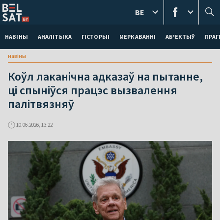
BE
НАВІНЫ
АНАЛІТЫКА
ГІСТОРЫІ
МЕРКАВАННI
АБ'ЕКТЫЎ
ПРАГ
навіны
Коўл лаканічна адказаў на пытанне,
ці спыніўся працэс вызвалення
палітвязняў
10.06.2026, 13:22