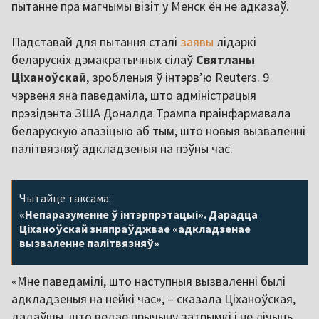
пытанне пра магчымы візіт у Менск ён не адказаў.
Падставай для пытання сталі
заявы
лідаркі
беларускіх дэмакратычных сілаў
Святланы
Ціханоўскай
, зробленыя ў інтэрв’ю Reuters. 9
чэрвеня яна паведаміла, што адміністрацыя
прэзідэнта ЗША Доналда Трампа праінфармавала
беларускую апазіцыю аб тым, што новыя вызваленні
палітвязняў адкладзеныя на пэўны час.
Чытайце таксама:
«Непаразуменне ў інтэрпрэтацыі». Дарадца
Ціханоўскай зняпраўджвае «адкладзенае
вызваленне палітвязняў»
«Мне паведамілі, што наступныя вызваленні былі
адкладзеныя на нейкі час», – сказала Ціханоўская,
дадаўшы, што ведае прычыну затрымкі і не лічыць