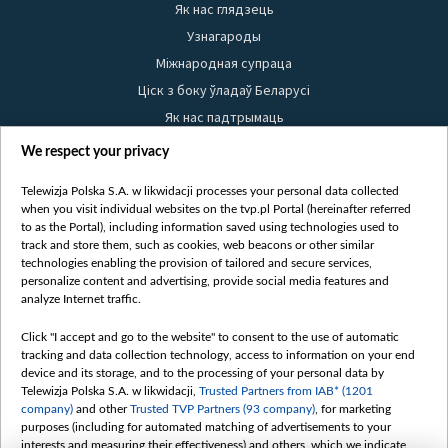
Як нас глядзець
Узнагароды
Міжнародная супраца
Ціск з боку ўладаў Беларусі
Як нас падтрымаць
Правілы выкарыстання матэрыялаў
We respect your privacy
Інфармацыя аб адпраўніку
Telewizja Polska S.A. w likwidacji processes your personal data collected
Бяспека
when you visit individual websites on the tvp.pl Portal (hereinafter referred
Youtube
to as the Portal), including information saved using technologies used to
track and store them, such as cookies, web beacons or other similar
Белсат news
technologies enabling the provision of tailored and secure services,
personalize content and advertising, provide social media features and
Белсат Shorts
analyze Internet traffic.
Белсат Life
Click "I accept and go to the website" to consent to the use of automatic
Жэстачайшы мульт
tracking and data collection technology, access to information on your end
Belsat English
device and its storage, and to the processing of your personal data by
Telewizja Polska S.A. w likwidacji,
Trusted Partners from IAB* (1201
Biełsat PL
company)
and other
Trusted TVP Partners (93 company)
, for marketing
Белсат Now
purposes (including for automated matching of advertisements to your
interests and measuring their effectiveness) and others, which we indicate