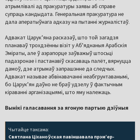
атрымлівалі ад пракуратуры заявы аб справе
супраць кандыдата. Генеральная пракуратура не
дала аператыўнага адказу на пытанні журналістаў.
Адвакат Царук’яна расказаў, што той загадзя
планаваў трохдзённы візіт у Аб’яднаныя Арабскія
Эміраты, але ў аэрапорце заўважыў штосьці
падазронае і пастанавіў скасаваць палёт, вярнуцца
дамоў, дзе атрымаў запрашэнне да следчых.
Адвакат называе абвінавачанні неабгрунтаванымі,
бо Царук’ян даўно не браў удзелу ў фактычным
кіраванні арганізацыямі, што яму належаць.
Вынікі галасавання за ягоную партыю дзіўныя
Чытайце таксама:
Святлана Ціханоўская павіншавала прэм’ер-