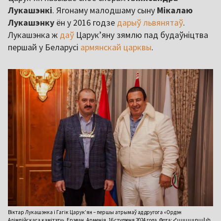
Лукашэнкі
. Ягонаму малодшаму сыну
Мікалаю
Лукашэнку
ён у 2016 годзе
дарыў львянятаў
.
Лукашэнка ж
даў
Царук’яну зямлю пад будаўніцтва
першай у Беларусі
армянскай царквы
.
Віктар Лукашэнка і Гагік Царук’ян – першы атрымаў ад другога «Ордэн
Алімпійскага камітэту». Ерэван, Арменія. 16 студзеня 2024 года. Фота: Հայաստանի