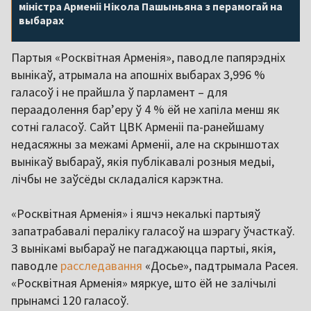
міністра Арменіі Нікола Пашыньяна з перамогай на
выбарах
Партыя «Росквітная Арменія», паводле папярэдніх
вынікаў, атрымала на апошніх выбарах 3,996 %
галасоў і не прайшла ў парламент – для
пераадолення бар’еру ў 4 % ёй не хапіла менш як
сотні галасоў. Сайт ЦВК Арменіі па-ранейшаму
недасяжны за межамі Арменіі, але на скрыншотах
вынікаў выбараў, якія публікавалі розныя медыі,
лічбы не заўсёды складаліся карэктна.
«Росквітная Арменія» і яшчэ некалькі партыяў
запатрабавалі пераліку галасоў на шэрагу ўчасткаў.
З вынікамі выбараў не пагаджаюцца партыі, якія,
паводле
расследавання
«Досье», падтрымала Расея.
«Росквітная Арменія» мяркуе, што ёй не залічылі
прынамсі 120 галасоў.