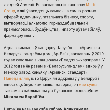
людзей Арменіі. Ён заснавальнік канцэрну
Multi
Group
, у які ўваходзяць кампаніі з самых розных
сфераў: адпачынку, гатэльнага бізнесу, спорту,
вытворчасці алкаголю, горназдабывальнай
прамысловасці, будаўніцтва, імпарту аўтамабіляў,
фармацэўтыкі…
Адна з кампаніяў канцэрну Царук’яна – «Армянска-
беларускі гандлёвы дом „Ар-Бе“», заснаваны ў 2010
годзе супольна з канцэрнам «Белдзяржхарчпрам». У
2012 годзе ён разам з «Беларусьгандлем» адкрыў у
Менску завод каньяку «Армянскі стандарт».
Паведамлялі
, што Царук'ян адкрываў у Беларусі і
інвестыцыйную кампанію. Імаверна, ён
мае сувязі
таксама з набліжаным да Лукашэнкі бізнесоўцам
Мікалаем Вараб’ём
.
Царук’ян называе сябе сябрам
Аляксандра