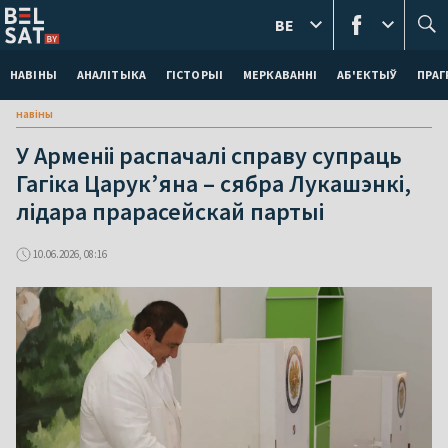
BE
НАВІНЫ
АНАЛІТЫКА
ГІСТОРЫІ
МЕРКАВАННI
АБ'ЕКТЫЎ
ПРАГ
навіны
У Арменіі распачалі справу супраць
Гагіка Царук’яна – сябра Лукашэнкі,
лідара прарасейскай партыі
10.06.2026, 08:16