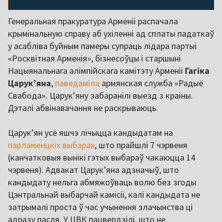
Генеральная пракуратура Арменіі распачала
крымінальную справу аб ухіленні ад сплаты падаткаў
у асабліва буйным памеры супраць лідара партыі
«Росквітная Арменія», бізнесоўцы і старшыні
Нацыянальнага алімпійскага камітэту Арменіі
Гагіка
Царук’яна
,
паведаміла
армянская служба «Радыё
Свабода». Царук’яну забаранілі выезд з краіны.
Дэталі абвінавачання не раскрываюць.
Царук’ян усё яшчэ лічыцца кандыдатам на
парламенцкіх выбарах
, што прайшлі 7 чэрвеня
(канчатковыя вынікі гэтых выбараў чакаюцца 14
чэрвеня). Адвакат Царук’яна адзначыў, што
кандыдату нельга абмяжоўваць волю без згоды
Цэнтральнай выбарчай камісіі, калі кандыдата не
затрымалі проста ў час учынення злачынства ці
адразу пасля. У ЦВК пацвердзілі, што не