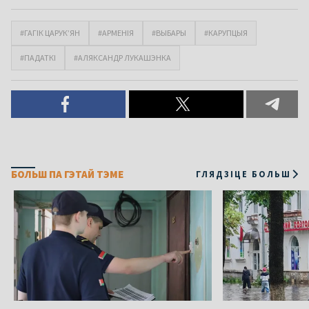
#ГАГІК ЦАРУК’ЯН
#АРМЕНІЯ
#ВЫБАРЫ
#КАРУПЦЫЯ
#ПАДАТКІ
#АЛЯКСАНДР ЛУКАШЭНКА
БОЛЬШ ПА ГЭТАЙ ТЭМЕ
ГЛЯДЗІЦЕ БОЛЬШ