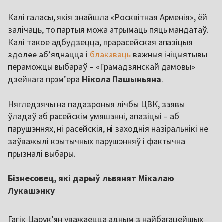
Калі галасы, якія знайшла «Росквітная Арменія», ёй
залічаць, то партыя можа атрымаць пяць мандатаў.
Калі такое адбудзецца, прарасейская апазіцыя
здолее аб’яднацца і
блакаваць
важныя ініцыятывы
пераможцы выбараў – «Грамадзянскай дамовы»
дзейнага прэм’ера
Нікола Пашыньяна
.
Нягледзячы на падазроныя лічбы ЦВК, заявы
ўладаў аб расейскім умяшанні, апазіцыі – аб
парушэннях, ні расейскія, ні заходнія назіральнікі не
заўважылі крытычных парушэнняў і фактычна
прызналі выбары.
Бізнесовец, які дарыў львянят Мікалаю
Лукашэнку
Гагік Царук’ян уважаецца адным з найбагацейшых