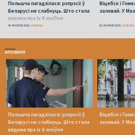
Польшча пагадзілася: рэпрэсіі ў
Віцебск і Гоме
Беларусі не слабнуць. Што стала
залевай. У Ма
вядома пра іх 6 жніўня
06 ЖНІЎНЯ 2026
НАВІНЫ
06 ЖНІЎНЯ 2026
НАВІНЫ
АПОШНІЯ
Польшча пагадзілася: рэпрэсіі ў
Віцебск і Гоме
Беларусі не слабнуць. Што стала
залевай. У Ма
вядома пра іх 6 жніўня