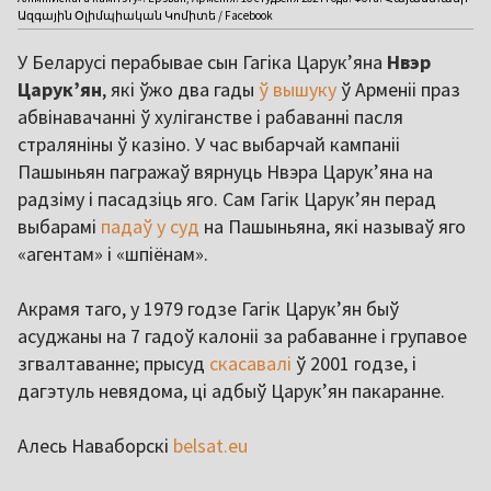
Ազգային Օլիմպիական Կոմիտե / Facebook
У Беларусі перабывае сын Гагіка Царук’яна
Нвэр
Царук’ян
, які ўжо два гады
ў вышуку
ў Арменіі праз
абвінавачанні ў хуліганстве і рабаванні пасля
страляніны ў казіно. У час выбарчай кампаніі
Пашыньян пагражаў вярнуць Нвэра Царук’яна на
радзіму і пасадзіць яго. Сам Гагік Царук’ян перад
выбарамі
падаў у суд
на Пашыньяна, які называў яго
«агентам» і «шпіёнам».
Акрамя таго, у 1979 годзе Гагік Царук’ян быў
асуджаны на 7 гадоў калоніі за рабаванне і групавое
згвалтаванне; прысуд
скасавалі
ў 2001 годзе, і
дагэтуль невядома, ці адбыў Царук’ян пакаранне.
Алесь Наваборскі
belsat.eu