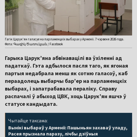
Гагік Царук’ян галасуе на парламенцкіх выбарах у Арменіі. 7 чэрвеня 2026 года.
Фота: Գագիկ Ծառուկյան / Facebook
Гарыка Царук’яна абвінавацілі ва ўхіленні ад
падаткаў. Гэта адбылося пасля таго, як ягоная
партыя недабрала менш як сотню галасоў, каб
пераадолець выбарчы бар’ер на парламенцкіх
выбарах, і запатрабавала пераліку. Справу
распачалі ў абыход ЦВК, хоць Царук’ян яшчэ ў
статусе кандыдата.
Чытайце таксама:
Вынікі выбараў у Арменіі: Пашыньян захаваў уладу,
Расея прызнала паразу, лічбы дзіўныя