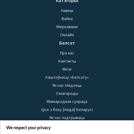
Катэгорыі
Навіны
Вайна
Меркаванні
Онлайн
Белсат
Пра нас
Кантакты
Місія
Каштоўнасці «Белсату»
Як нас глядзець
Узнагароды
Міжнародная супраца
Ціск з боку ўладаў Беларусі
Як нас падтрымаць
Правілы выкарыстання матэрыялаў
We respect your privacy
Інфармацыя аб адпраўніку