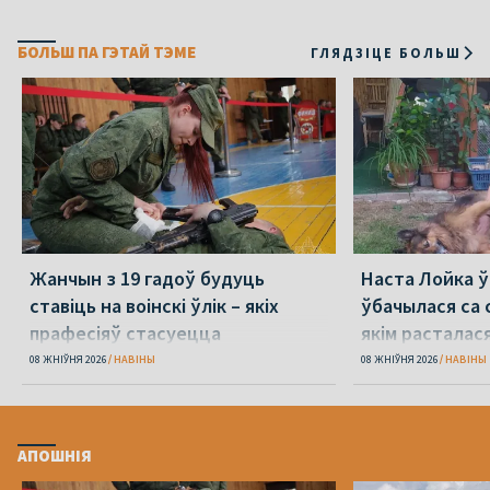
БОЛЬШ ПА ГЭТАЙ ТЭМЕ
ГЛЯДЗІЦЕ БОЛЬШ
Жанчын з 19 гадоў будуць
Наста Лойка 
ставіць на воінскі ўлік – якіх
ўбачылася са с
прафесіяў стасуецца
якім расталас
амаль 4 гады 
08 ЖНІЎНЯ 2026
НАВІНЫ
08 ЖНІЎНЯ 2026
НАВІНЫ
АПОШНІЯ