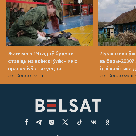
Жанчын з 19 гадоў будуць
Лукашэнка ўж
ставіць на воінскі ўлік – якіх
выбары-2030? 
прафесіяў стасуецца
ідэі палітыка 
08 ЖНІЎНЯ 2026
НАВІНЫ
08 ЖНІЎНЯ 2026
КАМЕНТ