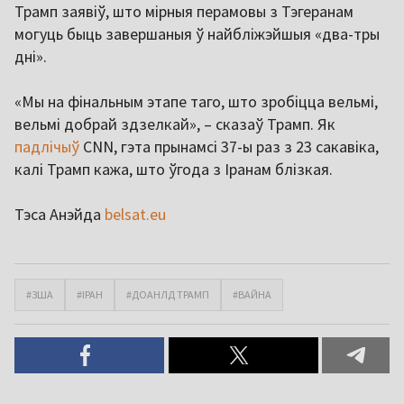
Трамп заявіў, што мірныя перамовы з Тэгеранам
могуць быць завершаныя ў найбліжэйшыя «два-тры
дні».
«Мы на фінальным этапе таго, што зробіцца вельмі,
вельмі добрай здзелкай», – сказаў Трамп. Як
падлічыў
CNN, гэта прынамсі 37-ы раз з 23 сакавіка,
калі Трамп кажа, што ўгода з Іранам блізкая.
Тэса Анэйда
belsat.eu
#ЗША
#ІРАН
#ДОАНЛД ТРАМП
#ВАЙНА