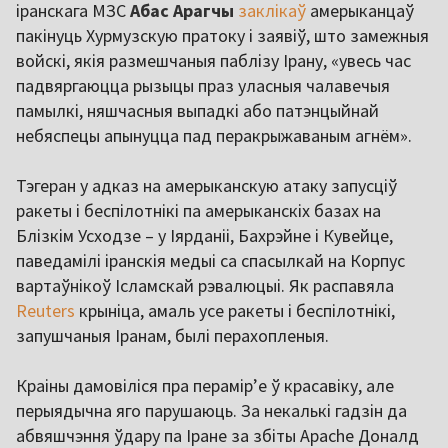
іранскага МЗС
Абас Арагчы
заклікаў
амерыканцаў
пакінуць Хурмузскую пратоку і заявіў, што замежныя
войскі, якія размешчаныя паблізу Ірану, «увесь час
падвяргаюцца рызыцы праз уласныя чалавечыя
памылкі, няшчасныя выпадкі або патэнцыйнай
небяспецы апынуцца пад перакрыжаваным агнём».
Тэгеран у адказ на амерыканскую атаку запусціў
ракеты і беспілотнікі па амерыканскіх базах на
Блізкім Усходзе – у Іярданіі, Бахрэйне і Кувейце,
паведамілі іранскія медыі са спасылкай на Корпус
вартаўнікоў Ісламскай рэвалюцыі. Як распавяла
Reuters
крыніца, амаль усе ракеты і беспілотнікі,
запушчаныя Іранам, былі перахопленыя.
Краіны дамовіліся пра перамірʼе ў красавіку, але
перыядычна яго парушаюць. За некалькі гадзін да
абвяшчэння ўдару па Іране за збіты Apache Доналд