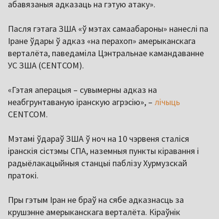
абавязаныя адказаць на гэтую атаку».
Пасля гэтага ЗША «ў мэтах самаабароны» нанеслі па
Іране ўдары ў адказ «на перахоп» амерыканскага
верталёта, паведаміла Цэнтральнае камандаванне
УС ЗША (CENTCOM).
«Гэтая аперацыя – сувымерны адказ на
неабгрунтаваную іранскую агрэсію», –
лічыць
CENTCOM.
Мэтамі ўдараў ЗША ў ноч на 10 чэрвеня сталіся
іранскія сістэмы СПА, наземныя пункты кіравання і
радыёлакацыйныя станцыі паблізу Хурмузскай
пратокі.
Пры гэтым Іран не браў на сябе адказнасць за
крушэнне амерыканскага верталёта. Кіраўнік