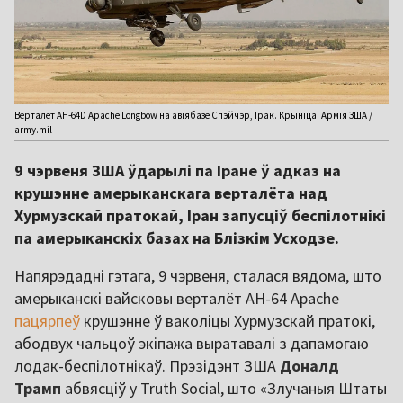
Верталёт AH-64D Apache Longbow на авіябазе Спэйчэр, Ірак. Крыніца: Армія ЗША /
army.mil
9 чэрвеня ЗША ўдарылі па Іране ў адказ на
крушэнне амерыканскага верталёта над
Хурмузскай пратокай, Іран запусціў беспілотнікі
па амерыканскіх базах на Блізкім Усходзе.
Напярэдадні гэтага, 9 чэрвеня, сталася вядома, што
амерыканскі вайсковы верталёт AH-64 Apache
пацярпеў
крушэнне ў ваколіцы Хурмузскай пратокі,
абодвух чальцоў экіпажа выратавалі з дапамогаю
лодак-беспілотнікаў. Прэзідэнт ЗША
Доналд
Трамп
абвясціў у Truth Social, што «Злучаныя Штаты