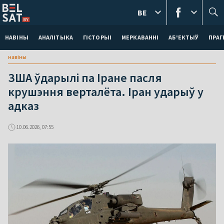
BE
НАВІНЫ
АНАЛІТЫКА
ГІСТОРЫІ
МЕРКАВАННI
АБ'ЕКТЫЎ
ПРАГ
навіны
ЗША ўдарылі па Іране пасля
крушэння верталёта. Іран ударыў у
адказ
10.06.2026, 07:55