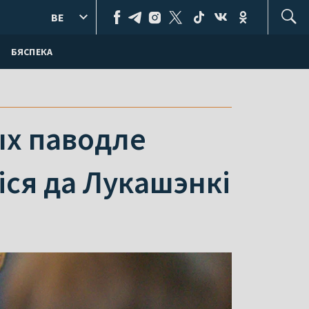
BE
БЯСПЕКА
ых паводле
іся да Лукашэнкі