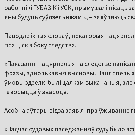
работнікі ГУБАЗіК і УСК, прымушалі пісаць з
яны будуць суўдзельнікамі», – заяўляюць св
Паводле іхных словаў, некаторыя пацярпелы
пра ціск з боку следства.
«Паказанні пацярпелых на следстве напісан
фразы, аднолькавыя высновы. Пацярпелыя ў
ўмовы здзелкі былі цалкам выкананыя, але с
гаворыцца ў звароце.
Асобна аўтары відэа заявілі пра ўжыванне гв
«Падчас судовых паседжанняў суду было аф