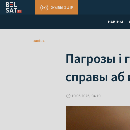
ЖЫВЫ ЭФІР
НАВІНЫ
навіны
Пагрозы і 
справы аб 
10.06.2026, 04:10