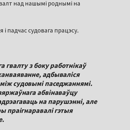
гвалт над нашымі роднымі на
 і падчас судовага працэсу.
а гвалту з боку работнікаў
канваяванне, адбываліся
між судовымі паседжаннямі.
дзяржаўнага абвінаваўцу
адрэагаваць на парушэнні, але
ры праігнаравалі гэтыя
е.