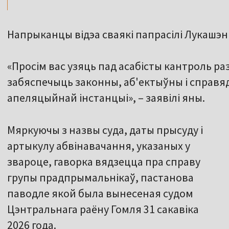
Напрыканцы відэа сваякі папрасілі Лукашэн
«Просім вас узяць пад асабісты кантроль ра
забяспечыць законны, аб'ектыўны і справяд
апеляцыйнай інстанцыі», – заявілі яны.
Мяркуючы з назвы суда, даты прысуду і
артыкулу абвінавачання, указаных у
звароце, гаворка вядзецца пра справу
групы прадпрымальнікаў, пастанова
паводле якой была вынесеная судом
Цэнтральнага раёну Гомля 31 сакавіка
2026 года.