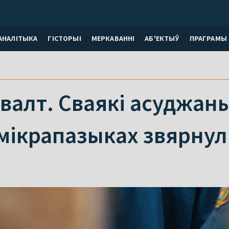
АНАЛІТЫКА
ГІСТОРЫІ
МЕРКАВАННI
АБ'ЕКТЫЎ
ПРАГРАМЫ
гвалт. Сваякі асуджан
мікрапазыках звярнул