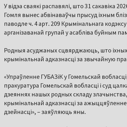
У відэа сваякі распавялі, што 31 сакавіка 20
Гомля вынес абвінаваўчы прысуд іхным бліз
паводле ч. 4 арт. 209 Крымінальнага кодэкс
арганізаванай групай у асабліва буйным па
Родныя асуджаных сцвярджаюць, што іхных 
крымінальнай адказнасці за звычайную пр
«Упраўленне ГУБАЗіК у Гомельскай вобласці,
пракуратура Гомельскай вобласці і суд цалк
дзеяннях нашых родных складу злачынства, 
крымінальнай адказнасці за ажыццяўленн
дзейнасці», – заяўляюць яны.