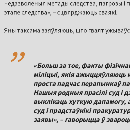
недазволеныя метады следства, пагрозы і 
этапе следства», – сцвярджаюць сваякі.
,,
Яны таксама заяўляюць, што гвалт ужываўся
«Больш за тое, факты фізічнаг
міліцыі, якія ажыццяўляюць 
проста падчас перапынкаў па
Нашыя родныя прасілі суд і 
выклікаць хуткую дапамогу, 
суд і прадстаўнікі пракурату
заявы», – гаворыцца ў звароц