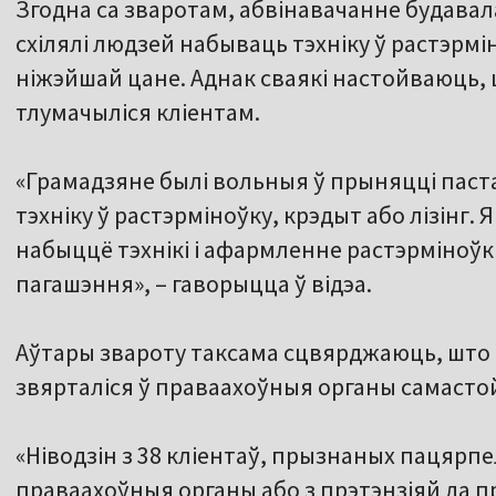
Згодна са зваротам, абвінавачанне будавал
схілялі людзей набываць тэхніку ў растэрмі
ніжэйшай цане. Аднак сваякі настойваюць, 
тлумачыліся кліентам.
«Грамадзяне былі вольныя ў прыняцці паст
тэхніку ў растэрміноўку, крэдыт або лізінг.
набыццё тэхнікі і афармленне растэрміноўк
пагашэння», – гаворыцца ў відэа.
Аўтары звароту таксама сцвярджаюць, што
звярталіся ў праваахоўныя органы самасто
«Ніводзін з 38 кліентаў, прызнаных пацярпе
праваахоўныя органы або з прэтэнзіяй да п