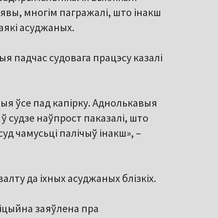
аявы, многім пагражалі, што інакш
аякі асуджаных.
я падчас судовага працэсу казалі
ыя ўсе пад капірку. Аднолькавыя
 судзе наўпрост паказалі, што
уд чамусьці палічыў інакш», –
алту да іхных асуджаных блізкіх.
іцыйна заяўлена пра