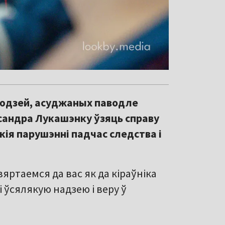
людзей, асуджаных паводле
ксандра Лукашэнку ўзяць справу
ікія парушэнні падчас следства і
вяртаемся да вас як да кіраўніка
 ўсялякую надзею і веру ў