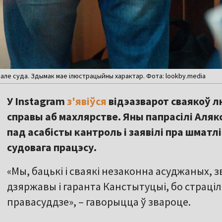
зале суда. Здымак мае ілюстрацыйны характар. Фота: lookby.media
У Instagram
з'явіўся
відэазварот сваякоў 
справы аб махлярстве. Яны папрасілі Аля
пад асабісты кантроль і заявілі пра шматл
судовага працэсу.
«Мы, бацькі і сваякі незаконна асуджаных, з
дзяржавы і гаранта Канстытуцыі, бо страцілі
правасуддзе», – гаворыцца ў звароце.