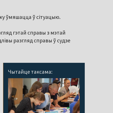
ку ўмяшацца ў сітуацыю.
згляд гэтай справы з мэтай
лівы разгляд справы ў судзе
Чытайце таксама: