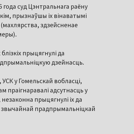
26 года суд Цэнтральнага раёну
кім, прызнаўшы іх вінаватымі
у (махлярства, здзейсненае
меры).
блізкіх прыцягнулі да
адпрымальніцкую дзейнасць.
 УСК у Гомельскай вобласці,
ам праігнаравалі адсутнасць у
незаконна прыцягнулі іх да
е звычайнай прадпрымальніцкай