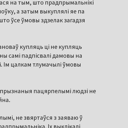
ася на тым, што прадпрымальнікі
ноўку, а затым выкуплялі яе па
што ўсе ўмовы здзелак загадзя
ановаў купляць ці не купляць
 Яны самі падпісвалі дамовы на
і. Ім цалкам тлумачылі ўмовы
 прызнаныя пацярпелымі людзі не
йна.
лымі, не звяртаўся з заяваю ў
радпрымальніка. Іх выклікалі