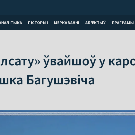
АНАЛІТЫКА
ГІСТОРЫІ
МЕРКАВАННI
АБ'ЕКТЫЎ
ПРАГРАМЫ
лсату» ўвайшоў у карот
ішка Багушэвіча