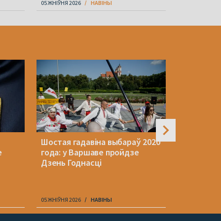
05 ЖНІЎНЯ 2026
НАВІНЫ
06 ЖНІЎНЯ 202
Шостая гадавіна выбараў 2020
На мяжы 
е
года: у Варшаве пройдзе
ўжо трэці
Дзень Годнасці
каля адна
памежнік
05 ЖНІЎНЯ 2026
НАВІНЫ
05 ЖНІЎНЯ 202