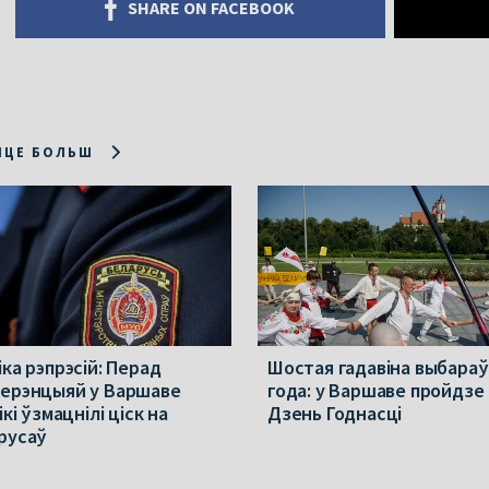
SHARE ON FACEBOOK
ІЦЕ БОЛЬШ
ка рэпрэсій: Перад
Шостая гадавіна выбараў
ерэнцыяй у Варшаве
года: у Варшаве пройдзе
ікі ўзмацнілі ціск на
Дзень Годнасці
русаў