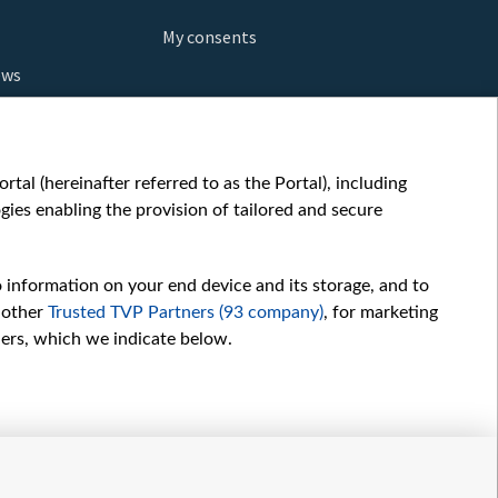
My consents
ews
orts
fe
шы мульт
tal (hereinafter referred to as the Portal), including
glish
ies enabling the provision of tailored and secure
ow
story
o information on your end device and its storage, and to
sic
 other
Trusted TVP Partners (93 company)
, for marketing
oc
hers, which we indicate below.