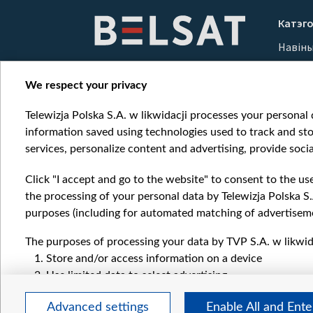
1
Катэго
of
Навін
10
Вайна
Мерка
We respect your privacy
Онлай
Telewizja Polska S.A. w likwidacji processes your personal d
information saved using technologies used to track and sto
services, personalize content and advertising, provide socia
Click "I accept and go to the website" to consent to the us
the processing of your personal data by Telewizja Polska S.
purposes (including for automated matching of advertiseme
The purposes of processing your data by TVP S.A. w likwida
Store and/or access information on a device
Use limited data to select advertising
Create profiles for personalised advertising
Advanced settings
Enable All and Ent
Use profiles to select personalised advertising