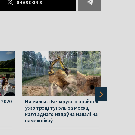
SHARE ON X
 2020
На мяжы з Беларуссю знайшлі
У гатэлі 
ўжо трэці тунэль за месяц –
Македоніі
каля аднаго нядаўна напалі на
беларуск
памежнікаў