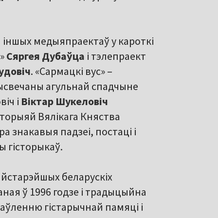
ы іншых медыяпраектаў у кароткі
і»
Сяргея Дубаўца
і тэлепраект
удовіч
. «Сармацкі вус» –
рысвечаны агульнай спадчыне
віч і
Віктар Шукеловіч
сторыяй Вялікага Княства
а знакавыя падзеі, постаці і
ы гісторыкаў.
найстарэйшых беларускіх
аная ў 1996 годзе і традыцыйна
аўленню гістарычнай памяці і