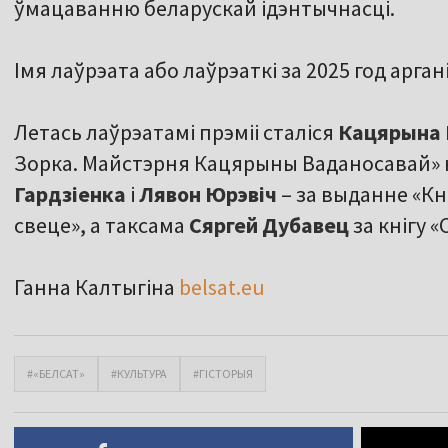
ўмацаванню беларускай ідэнтычнасці.
Імя лаўрэата або лаўрэаткі за 2025 год арга
Летась лаўрэатамі прэміі сталіся
Кацярына 
Зорка. Майстэрня Кацярыны Ваданосавай» н
Гардзіенка
і
Лявон Юрэвіч
– за выданне «Кні
свеце», а таксама
Сяргей Дубавец
за кнігу «
Ганна Калтыгіна
belsat.eu
#«БЕЛСАТ»
#КУЛЬТУРА
#ГІСТОРЫЯ