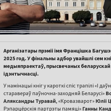
Арганізатары прэміі імя Францішка Багушэ
2025 год. У фінальны адбор увайшлі сем кні
медыяпраектаў, прысвечаных беларускай гі
ідэнтычнасці.
У намінацыі кніг у кароткі спіс трапілі «І д
старавераў паўночна-заходняй Беларусі»
В
Аляксандры Туравай
, «Кровазварот»
Юліі 
Рэпарцёрскія партрэты памяці»
Ганны Кан