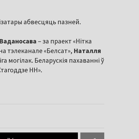
нізатары абвесцяць пазней.
Ваданосава
– за праект «Нітка
а тэлеканале «Белсат»,
Наталля
га могілак. Беларускія пахаванні ў
Стагоддзе НН».