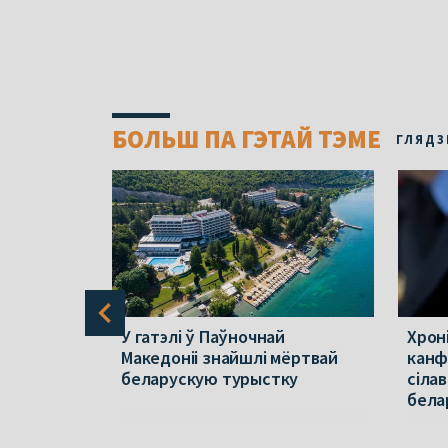
БОЛЬШ ПА ГЭТАЙ ТЭМЕ
ГЛЯДЗ
ю знайшлі
У гатэлі ў Паўночнай
Хроні
 месяц –
Македоніі знайшлі мёртвай
канф
 напалі на
беларускую турыстку
сілав
бела