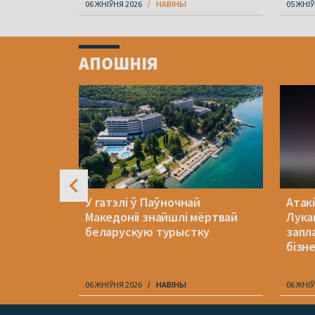
06 ЖНІЎНЯ 2026
НАВІНЫ
05 ЖНІЎ
Item
1
АПОШНІЯ
of
4
ксама не
У гатэлі ў Паўночнай
Атакі
ахунак у
Македоніі знайшлі мёртвай
Лука
беларускую турыстку
запл
бізн
06 ЖНІЎНЯ 2026
НАВІНЫ
06 ЖНІЎ
Item