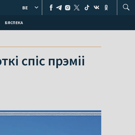
BE
БЯСПЕКА
кі спіс прэміі