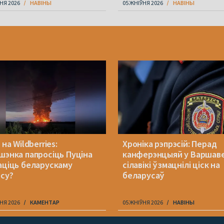
НЯ 2026
НАВІНЫ
05 ЖНІЎНЯ 2026
НАВІНЫ
 на Wildberries:
Хроніка рэпрэсій: Перад
шэнка папросіць Пуціна
канферэнцыяй у Варшав
аціць беларускаму
сілавікі ўзмацнілі ціск на
есу?
беларусаў
НЯ 2026
КАМЕНТАР
05 ЖНІЎНЯ 2026
НАВІНЫ