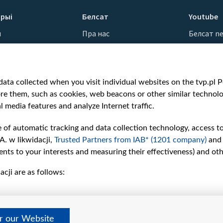
рыі
Белсат
Youtube
ы
Пра нас
Белсат n
Кантакты
Белсат Sh
ванні
Місія
Белсат Li
н
Каштоўнасці «Белсату»
Жэстачай
ata collected when you visit individual websites on the tvp.pl Por
Як нас глядзець
Belsat En
re them, such as cookies, web beacons or other similar technolog
Узнагароды
Biełsat PL
l media features and analyze Internet traffic.
Міжнародная супраца
Белсат N
Ціск з боку ўладаў
Белсат Hi
e of automatic tracking and data collection technology, access t
Беларусі
Белсат Mu
A. w likwidacji,
Trusted Partners from IAB* (1201 company)
and
Як нас падтрымаць
Белсат D
nts to your interests and measuring their effectiveness) and ot
Правілы выкарыстання
cji are as follows:
матэрыялаў
Інфармацыя аб
адпраўніку
Бяспека
er our Website