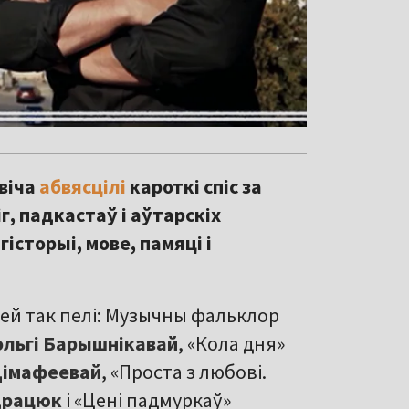
віча
абвясцілі
кароткі спіс за
г, падкастаў і аўтарскіх
сторыі, мове, памяці і
аўней так пелі: Музычны фальклор
ольгі Барышнікавай
, «Кола дня»
Цімафеевай
, «Проста з любові.
драцюк
і «Цені падмуркаў»