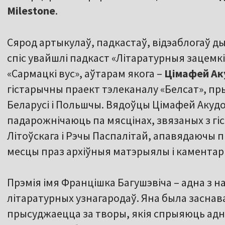
Milestone
.
Сярод артыкулаў, падкастаў, відэаблогаў д
спіс увайшлі падкаст «Літаратурныя зацемк
«Сармацкі вус», аўтарам якога –
Цімафей Ак
гістарычны праект тэлеканалу «Белсат», п
Беларусі і Польшчы. Вядоўцы Цімафей Акудо
падарожнічаюць па мясцінах, звязаных з гі
Літоўскага і Рэчы Паспалітай, апавядаючы пр
месцы праз архіўныя матэрыялы і каментар
Прэмія імя Францішка Багушэвіча – адна з 
літаратурных узнагародаў. Яна была заснав
прысуджаецца за творы, якія спрыяюць адн