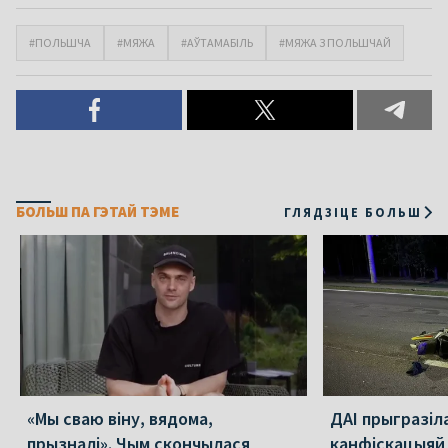
#ПОЛЬШЧА
#МЯЖА
#АЎТАМАБІЛЬ
#МЯЖА З ПОЛЬШЧАЙ
БОЛЬШ ПА ГЭТАЙ ТЭМЕ
ГЛЯДЗІЦЕ БОЛЬШ
«Мы сваю віну, вядома,
ДАІ прыгразіл
прызналі». Чым скончылася
канфіскацыяй