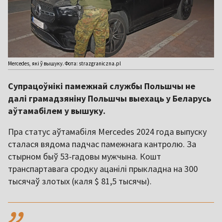
Mercedes, які ў вышуку. Фота: strazgraniczna.pl
Супрацоўнікі памежнай службы Польшчы не
далі грамадзяніну Польшчы выехаць у Беларусь
аўтамабілем у вышуку.
Пра статус аўтамабіля Mercedes 2024 года выпуску
сталася вядома падчас памежнага кантролю. За
стырном быў 53-гадовы мужчына. Кошт
транспартавага сродку ацанілі прыкладна на 300
тысячаў злотых (каля $ 81,5 тысячы).
,,