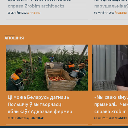
справа Zrobim architects
парушальніка
дронамі
08 ЖНІЎНЯ 2026
НАВІНЫ
08 ЖНІЎНЯ 2026
НАВІНЫ
АПОШНІЯ
Ці можа Беларусь дагнаць
«Мы сваю віну
Польшчу ў вытворчасці
прызналі». Чы
яблыкаў? Адказвае фермер
справа Zrobim 
08 ЖНІЎНЯ 2026
КАМЕНТАР
08 ЖНІЎНЯ 2026
НАВІНЫ