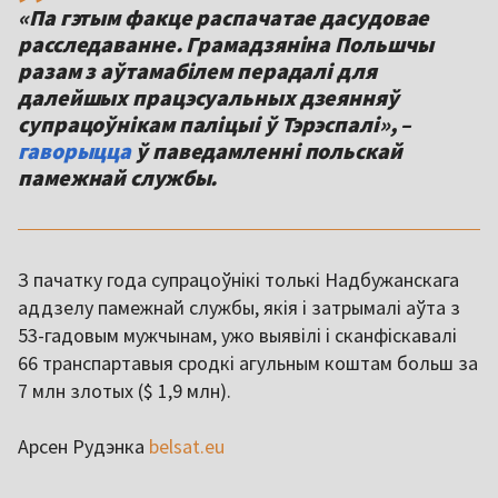
«Па гэтым факце распачатае дасудовае
расследаванне. Грамадзяніна Польшчы
разам з аўтамабілем перадалі для
далейшых працэсуальных дзеянняў
супрацоўнікам паліцыі ў Тэрэспалі», –
гаворыцца
ў паведамленні польскай
памежнай службы.
З пачатку года супрацоўнікі толькі Надбужанскага
аддзелу памежнай службы, якія і затрымалі аўта з
53-гадовым мужчынам, ужо выявілі і сканфіскавалі
66 транспартавыя сродкі агульным коштам больш за
7 млн злотых ($ 1,9 млн).
Арсен Рудэнка
belsat.eu