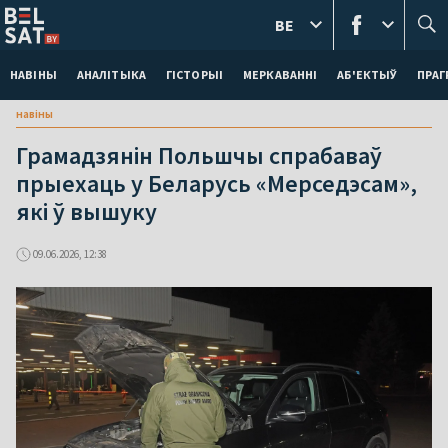
BE
НАВІНЫ
АНАЛІТЫКА
ГІСТОРЫІ
МЕРКАВАННI
АБ'ЕКТЫЎ
ПРАГ
навіны
Грамадзянін Польшчы спрабаваў
прыехаць у Беларусь «Мерседэсам»,
які ў вышуку
09.06.2026, 12:38