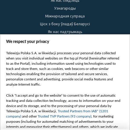
Як нас глядзець
Узнагароды
Міжнародная супраца
Ціск з боку ўладаў Беларусі
Як нас падтрымаць
Правілы выкарыстання матэрыялаў
We respect your privacy
Інфармацыя аб адпраўніку
Telewizja Polska S.A. w likwidacji processes your personal data collected
Бяспека
when you visit individual websites on the tvp.pl Portal (hereinafter referred
Youtube
to as the Portal), including information saved using technologies used to
track and store them, such as cookies, web beacons or other similar
Белсат news
technologies enabling the provision of tailored and secure services,
personalize content and advertising, provide social media features and
Белсат Shorts
analyze Internet traffic.
Белсат Life
Click "I accept and go to the website" to consent to the use of automatic
Жэстачайшы мульт
tracking and data collection technology, access to information on your end
Belsat English
device and its storage, and to the processing of your personal data by
Telewizja Polska S.A. w likwidacji,
Trusted Partners from IAB* (1201
Biełsat PL
company)
and other
Trusted TVP Partners (93 company)
, for marketing
Белсат Now
purposes (including for automated matching of advertisements to your
interests and measuring their effectiveness) and others, which we indicate
Белсат History