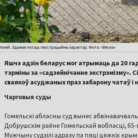
лоній. Здымак носіць ілюстрацыйны характар. Фота: «Вясна»
Яшчэ адзін беларус мог атрымаць да 20 га
тэрміны за «садзейнічанне экстрэмізму». С
сваякоў асуджаных праз забарону чатаў і 
Чарговыя суды
Гомельскі абласны суд вынес абвінавачваль
Добрушскім раёне Гомельскай вобласці, 65
Мужчыну судзілі адразу па пяці цяжкіх кры