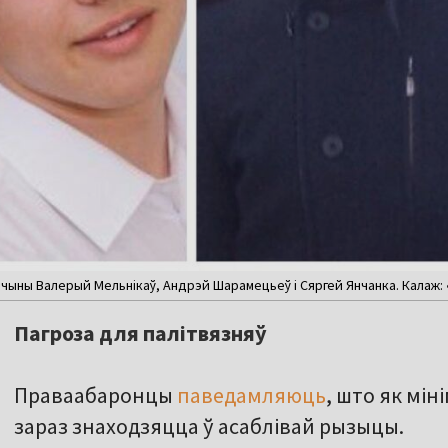
ыны Валерый Мельнікаў, Андрэй Шарамецьеў і Сяргей Янчанка. Калаж: 
Пагроза для палітвязняў
Праваабаронцы
паведамляюць
, што як мін
зараз знаходзяцца ў асаблівай рызыцы.