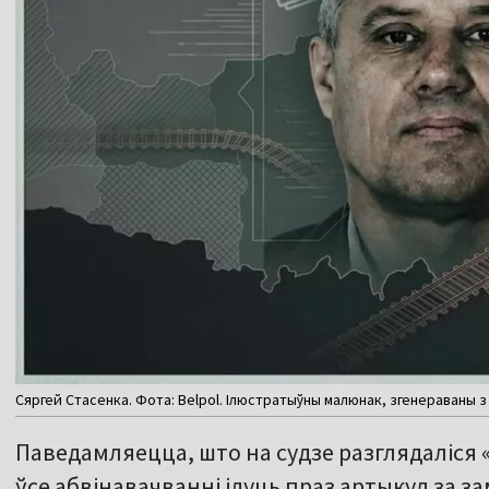
Сяргей Стасенка. Фота: Belpol. Ілюстратыўны малюнак, згенераваны з 
Паведамляецца, што на судзе разглядаліся
ўсе абвінавачванні ідуць праз артыкул за з