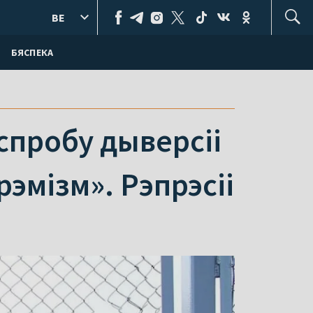
BE
БЯСПЕКА
 спробу дыверсіі
рэмізм». Рэпрэсіі