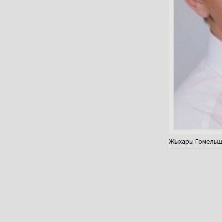
Жыхары Гомельшч