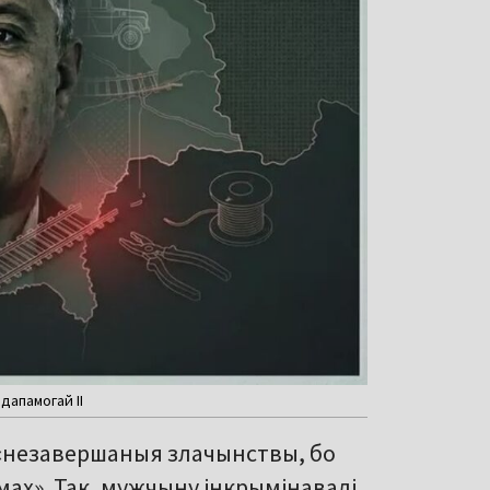
дапамогай ІІ
 «незавершаныя злачынствы, бо
амах». Так, мужчыну інкрымінавалі