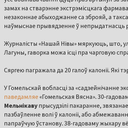
замах на стварэнне экстрэмісцкага фармав
незаконнае абыходжанне са зброяй, а таксам
наўмыснае прывядзенне ў непрыдатнасць р
Журналісты «Нашай Нівы» мяркуюць, што, у
Лагуны, гаворка можа ісці пра чарговую спр
Сяргею пагражала да 20 галоў калоніі. Які т
У Гомельскай вобласці за «садзейнічанне эк
паведамляе
«Гомельская Вясна». 30-гадова
Мельнікаву
прысудзілі пакаранне, звязанае
пазбаўленне волі ў калоніі, або абмежаванн
папраўчую ўстанову. 38-гадоваму жыхару вё