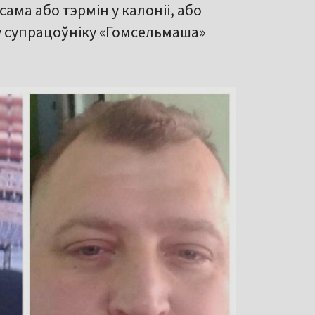
сама або тэрмін у калоніі, або
му супрацоўніку «Гомсельмаша»