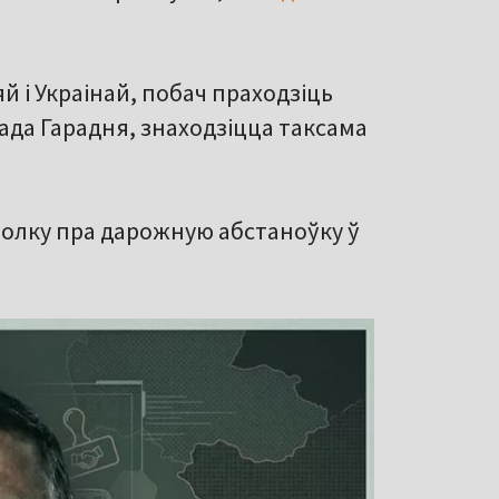
й і Украінай, побач праходзіць
рада Гарадня, знаходзіцца таксама
суполку пра дарожную абстаноўку ў