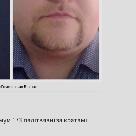
«Гомельская Вясна»
імум 173 палітвязні за кратамі