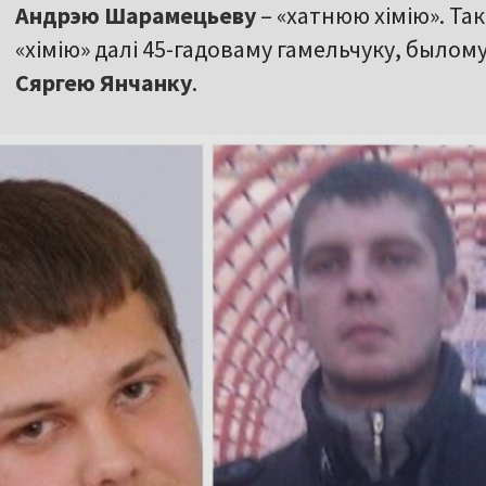
Андрэю Шарамецьеву
– «хатнюю хімію». Так
«хімію» далі 45-гадоваму гамельчуку, было
Сяргею Янчанку
.