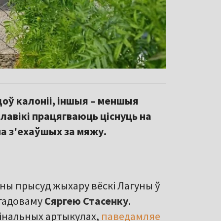
доў калоніі, іншыя – меншыя
ілавікі працягваюць ціснуць на
на з'ехаўшых за мяжу.
ны прысуд жыхару вёскі Лагуны ў
-гадоваму
Сяргею Стасенку
.
мінальных артыкулах,
паведамляе