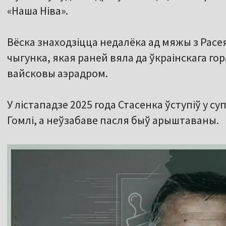
«Наша Ніва».
Вёска знаходзіцца недалёка ад мяжы з Расея
чыгунка, якая раней вяла да ўкраінскага го
вайсковы аэрадром.
У лістападзе 2025 года Стасенка ўступіў у 
Гомлі, а неўзабаве пасля быў арыштаваны.