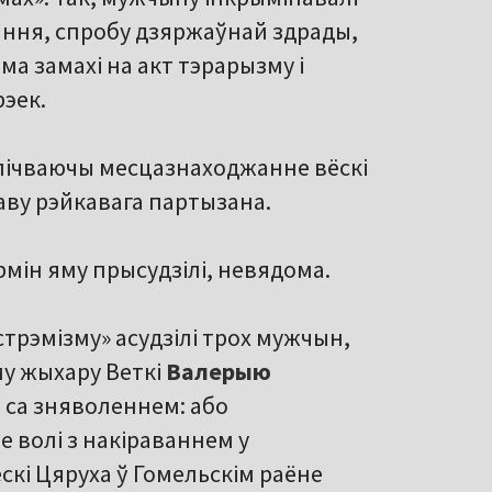
ання, спробу дзяржаўнай здрады,
а замахі на акт тэрарызму і
эек.
лічваючы месцазнаходжанне вёскі
аву рэйкавага партызана.
эрмін яму прысудзілі, невядома.
стрэмізму» асудзілі трох мужчын,
му жыхару Веткі
Валерыю
 са зняволеннем: або
е волі з накіраваннем у
скі Цяруха ў Гомельскім раёне