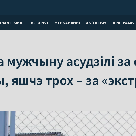
АНАЛІТЫКА
ГІСТОРЫІ
МЕРКАВАННI
АБ'ЕКТЫЎ
ПРАГРАМЫ
а мужчыну асудзілі за
, яшчэ трох – за «экст