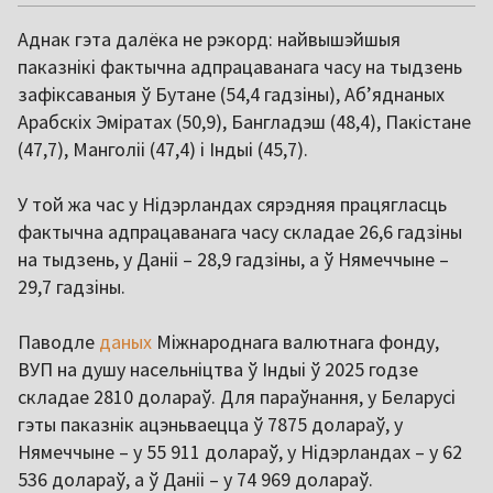
Аднак гэта далёка не рэкорд: найвышэйшыя
паказнікі фактычна адпрацаванага часу на тыдзень
зафіксаваныя ў Бутане (54,4 гадзіны), Абʼяднаных
Арабскіх Эміратах (50,9), Бангладэш (48,4), Пакістане
(47,7), Манголіі (47,4) і Індыі (45,7).
У той жа час у Нідэрландах сярэдняя працягласць
фактычна адпрацаванага часу складае 26,6 гадзіны
на тыдзень, у Даніі – 28,9 гадзіны, а ў Нямеччыне –
29,7 гадзіны.
Паводле
даных
Міжнароднага валютнага фонду,
ВУП на душу насельніцтва ў Індыі ў 2025 годзе
складае 2810 долараў. Для параўнання, у Беларусі
гэты паказнік ацэньваецца ў 7875 долараў, у
Нямеччыне – у 55 911 долараў, у Нідэрландах – у 62
536 долараў, а ў Даніі – у 74 969 долараў.