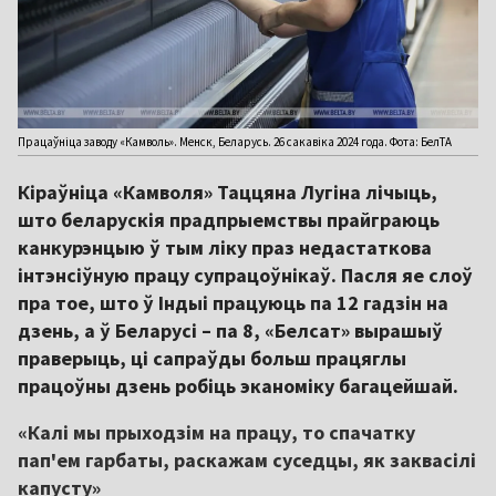
Працаўніца заводу «Камволь». Менск, Беларусь. 26 сакавіка 2024 года. Фота: БелТА
Кіраўніца «Камволя» Таццяна Лугіна лічыць,
што беларускія прадпрыемствы прайграюць
канкурэнцыю ў тым ліку праз недастаткова
інтэнсіўную працу супрацоўнікаў. Пасля яе слоў
пра тое, што ў Індыі працуюць па 12 гадзін на
дзень, а ў Беларусі – па 8, «Белсат» вырашыў
праверыць, ці сапраўды больш працяглы
працоўны дзень робіць эканоміку багацейшай.
«Калі мы прыходзім на працу, то спачатку
пап'ем гарбаты, раскажам суседцы, як заквасілі
капусту»