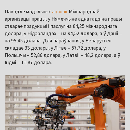
Паводле мадэльных
ацэнак
Міжнароднай
арганізацыі працы, у Нямеччыне адна гадзіна працы
стварае прадукцыі і паслуг на 84,25 міжнароднага
долара, у Нідэрландах – на 94,52 долара, а ў Даніі –
на 95,45 долара. Для параўнання, у Беларусі ён
складае 33 долары, у Літве – 57,72 долара, у
Польшчы – 52,86 долара, у Латвіі – 48,2 долара, а ў
Індыі – 11,87 долара.