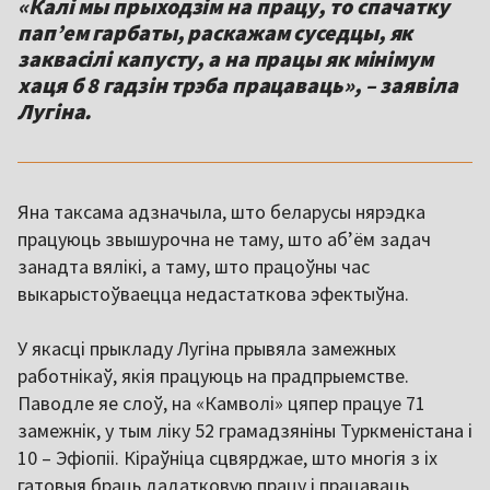
«Калі мы прыходзім на працу, то спачатку
папʼем гарбаты, раскажам суседцы, як
заквасілі капусту, а на працы як мінімум
хаця б 8 гадзін трэба працаваць», – заявіла
Лугіна.
Яна таксама адзначыла, што беларусы нярэдка
працуюць звышурочна не таму, што абʼём задач
занадта вялікі, а таму, што працоўны час
выкарыстоўваецца недастаткова эфектыўна.
У якасці прыкладу Лугіна прывяла замежных
работнікаў, якія працуюць на прадпрыемстве.
Паводле яе слоў, на «Камволі» цяпер працуе 71
замежнік, у тым ліку 52 грамадзяніны Туркменістана і
10 – Эфіопіі. Кіраўніца сцвярджае, што многія з іх
гатовыя браць дадатковую працу і працаваць