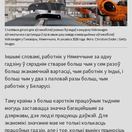
Сталёвыя дэталі для аўтамабіляў розных брэндаў канцэрну Volkswagen
аўтаматычна сартуюцца ў прэсавым цэху заводу камерцыйных аўтамабіляў
Volkswagen у Гановэры, Нямеччына, 4 сакавіка 2026 года. Фота: Christian Ender / Getty
Images
Іншымі словамі, работнік у Нямеччыне за адну
гадзіну ў сярэднім стварае больш чым у сем разоў
больш эканамічнай вартасці, чым работнік у Індыі, і
больш чым у два з паловай разы больш, чым
работнік у Беларусі.
Таму краіны з больш кароткім працоўным тыднем
могуць заставацца значна багацейшымі за
дзяржавы, дзе людзі працуюць даўжэй. Для
эканомікі значэнне мае не толькі колькасць
працоўных гадзін, але і тое, колькі выніку прыносіць