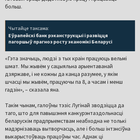
больш.
Чытайце таксама:
Еўрапейскі банк рэканструкцыі і развіцця
пагоршыў прагноз росту эканомікі Беларусі
«Гэта значыць, людзі з тых краін працуюць вельмі
шмат. Мы жывём у сацыяльна арыентаванай
дзяржаве, і не кожны да канца разумее, у якім
шчасці мы жывём, працуючы па 8, а часам і менш
гадзін», – сказала яна.
Такім чынам, галоўны тэзіс Лугінай зводзіцца да
таго, што для павышэння канкурэнтаздольнасці
беларускім прадпрыемствам неабходна не толькі
мадэрнізаваць вытворчасць, але і больш інтэнсіўна
выкарыстоўваць працоўны час. Аднак ці