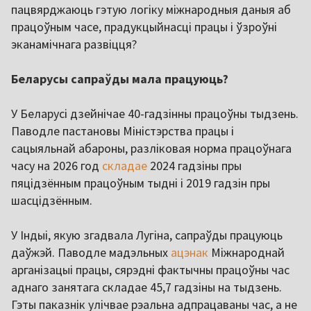
пацвярджаюць гэтую логіку міжнародныя даныя аб
працоўным часе, прадукцыйнасці працы і ўзроўні
эканамічнага развіцця?
Беларусы сапраўды мала працуюць?
У Беларусі дзейнічае 40-гадзінны працоўны тыдзень.
Паводле пастановы Міністэрства працы і
сацыяльнай абароны, разліковая норма працоўнага
часу на 2026 год
складае
2024 гадзіны пры
пяцідзённым працоўным тыдні і 2019 гадзін пры
шасцідзённым.
У Індыі, якую згадвала Лугіна, сапраўды працуюць
даўжэй. Паводле мадэльных
ацэнак
Міжнароднай
арганізацыі працы, сярэдні фактычны працоўны час
аднаго занятага складае 45,7 гадзіны на тыдзень.
Гэты паказнік улічвае рэальна адпрацаваны час, а не