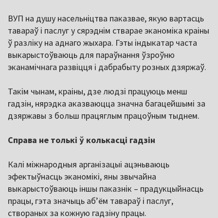
ВУП на душу насельніцтва паказвае, якую вартасць
тавараў і паслуг у сярэднім стварае эканоміка краіны
ў разліку на аднаго жыхара. Гэты індыкатар часта
выкарыстоўваюць для параўнання ўзроўню
эканамічнага развіцця і дабрабыту розных дзяржаў.
Такім чынам, краіны, дзе людзі працуюць менш
гадзін, нярэдка аказваюцца значна багацейшымі за
дзяржавы з больш працяглым працоўным тыднем.
Справа не толькі ў колькасці гадзін
Калі міжнародныя арганізацыі ацэньваюць
эфектыўнасць эканомікі, яны звычайна
выкарыстоўваюць іншы паказнік – прадукцыйнасць
працы, гэта значыць абʼём тавараў і паслуг,
створаных за кожную гадзіну працы.