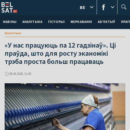
BE
НАВІНЫ
АНАЛІТЫКА
ГІСТОРЫІ
МЕРКАВАННI
АБ'ЕКТЫЎ
ПРАГ
Аналітыка
«У нас працуюць па 12 гадзінаў». Ці
праўда, што для росту эканомікі
трэба проста больш працаваць
08.06.2026, 11:40