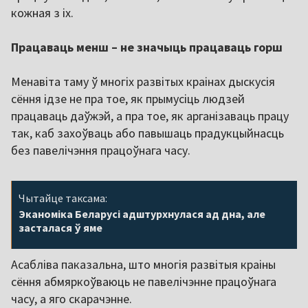
кожная з іх.
Працаваць менш – не значыць працаваць горш
Менавіта таму ў многіх развітых краінах дыскусія
сёння ідзе не пра тое, як прымусіць людзей
працаваць даўжэй, а пра тое, як арганізаваць працу
так, каб захоўваць або павышаць прадукцыйнасць
без павелічэння працоўнага часу.
Чытайце таксама:
Эканоміка Беларусі адштурхнулася ад дна, але
засталася ў яме
Асабліва паказальна, што многія развітыя краіны
сёння абмяркоўваюць не павелічэнне працоўнага
часу, а яго скарачэнне.