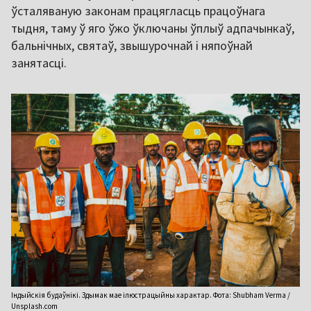
ўсталяваную законам працягласць працоўнага
тыдня, таму ў яго ўжо ўключаны ўплыў адпачынкаў,
бальнічных, святаў, звышурочнай і няпоўнай
занятасці.
Індыйскія будаўнікі. Здымак мае ілюстрацыйны характар. Фота: Shubham Verma /
Unsplash.com