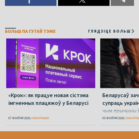
БОЛЬШ ПА ГЭТАЙ ТЭМЕ
ГЛЯДЗІЦЕ БОЛЬШ
«Крок»: як працуе новая сістэма
Беларусаў зача
імгненных плацяжоў у Беларусі
супраць украі
чым прычыны і
07 ЖНІЎНЯ 2026
АНАЛІТЫКА
05 ЖНІЎНЯ 2026
АНАЛІТ