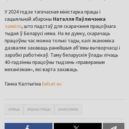
У 2024 годзе тагачасная міністарка працы і
сацыяльнай абароны
Наталля Паўлючэнка
заявіла
, што падстаў для скарачэння працоўнага
тыдня ў Беларусі няма. На яе думку, скарачаць
працоўны час можна толькі тады, калі эканоміка
дазваляе захаваць ранейшыя абʼёмы вытворчасці і
заробкі работнікаў. Таму беларускія ўлады лічаць
40-гадзінны працоўны тыдзень «правераным
механізмам», які варта захаваць.
Ганна Калтыгіна
belsat.eu
#ПРАЦА
#РЫНАК ПРАЦЫ
#ЭКАНОМІКА