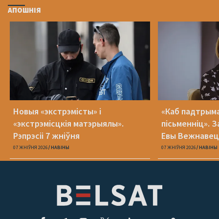
АПОШНІЯ
Новыя «экстрэмісты» і
«Каб падтрыма
«экстрэмісцкія матэрыялы».
пісьменніц». З
Рэпрэсіі 7 жніўня
Евы Вежнавец
07 ЖНІЎНЯ 2026
НАВІНЫ
07 ЖНІЎНЯ 2026
НАВІНЫ