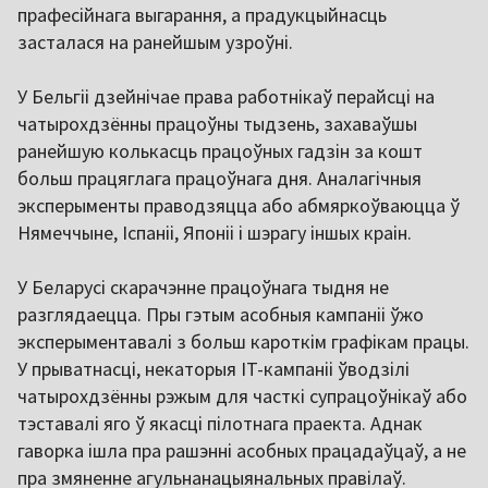
прафесійнага выгарання, а прадукцыйнасць
засталася на ранейшым узроўні.
У Бельгіі дзейнічае права работнікаў перайсці на
чатырохдзённы працоўны тыдзень, захаваўшы
ранейшую колькасць працоўных гадзін за кошт
больш працяглага працоўнага дня. Аналагічныя
эксперыменты праводзяцца або абмяркоўваюцца ў
Нямеччыне, Іспаніі, Японіі і шэрагу іншых краін.
У Беларусі скарачэнне працоўнага тыдня не
разглядаецца. Пры гэтым асобныя кампаніі ўжо
эксперыментавалі з больш кароткім графікам працы.
У прыватнасці, некаторыя IT-кампаніі ўводзілі
чатырохдзённы рэжым для часткі супрацоўнікаў або
тэставалі яго ў якасці пілотнага праекта. Аднак
гаворка ішла пра рашэнні асобных працадаўцаў, а не
пра змяненне агульнанацыянальных правілаў.