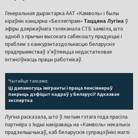
Генеральная дырэктарка ААТ «Камволь» і былы
кіраўнік канцэрна «Беллегпрам»
Таццяна Лугіна
ў
эфіры дзяржаўнага тэлеканала СТБ заявіла, што
адной з прычын высокага сабекошту прадукцыі і
праблем з канкурэнтаздольнасцю беларускіх
прадпрыемстваў зʼяўляецца недастатковая
інтэнсіўнасць працы работнікаў.
Чытайце таксама:
Ці дапамогуць імігранты і праца пенсіянераў
пакрыць дэфіцыт кадраў у Беларусі? Адказвае
экспертка
Лугіна расказала, што ў лютым гэтага года прасіла
партнёра з Індыі накіраваць на «Камволь» некалькіх
прадзельшчыкаў, каб беларускія супрацоўнікі маглі