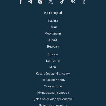
Катэгорыі
Навіны
Вайна
Меркаванні
Онлайн
Белсат
Пра нас
Кантакты
Місія
Каштоўнасці «Белсату»
Як нас глядзець
Узнагароды
Міжнародная супраца
Ціск з боку ўладаў Беларусі
Як нас падтрымаць