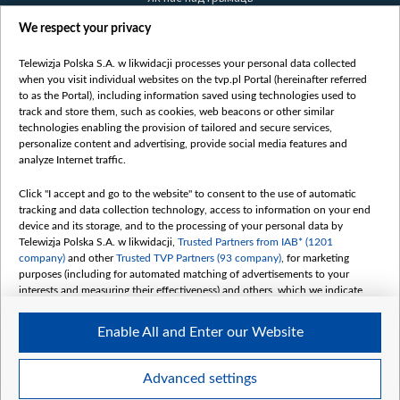
Правілы выкарыстання матэрыялаў
We respect your privacy
Інфармацыя аб адпраўніку
Telewizja Polska S.A. w likwidacji processes your personal data collected
Бяспека
when you visit individual websites on the tvp.pl Portal (hereinafter referred
Youtube
to as the Portal), including information saved using technologies used to
track and store them, such as cookies, web beacons or other similar
Белсат news
technologies enabling the provision of tailored and secure services,
personalize content and advertising, provide social media features and
Белсат Shorts
analyze Internet traffic.
Белсат Life
Click "I accept and go to the website" to consent to the use of automatic
Жэстачайшы мульт
tracking and data collection technology, access to information on your end
Belsat English
device and its storage, and to the processing of your personal data by
Telewizja Polska S.A. w likwidacji,
Trusted Partners from IAB* (1201
Biełsat PL
company)
and other
Trusted TVP Partners (93 company)
, for marketing
Белсат Now
purposes (including for automated matching of advertisements to your
interests and measuring their effectiveness) and others, which we indicate
Белсат History
below.
Белсат Music
Enable All and Enter our Website
The purposes of processing your data by TVP S.A. w likwidacji are as
Белсат Doc
follows:
My consents
Store and/or access information on a device
Advanced settings
Use limited data to select advertising