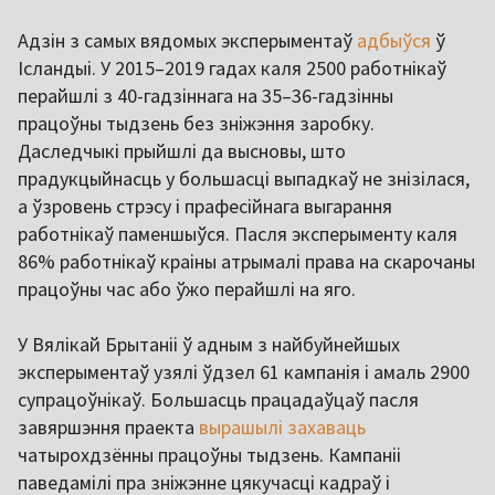
Адзін з самых вядомых эксперыментаў
адбыўся
ў
Ісландыі. У 2015–2019 гадах каля 2500 работнікаў
перайшлі з 40-гадзіннага на 35–36-гадзінны
працоўны тыдзень без зніжэння заробку.
Даследчыкі прыйшлі да высновы, што
прадукцыйнасць у большасці выпадкаў не знізілася,
а ўзровень стрэсу і прафесійнага выгарання
работнікаў паменшыўся. Пасля эксперыменту каля
86% работнікаў краіны атрымалі права на скарочаны
працоўны час або ўжо перайшлі на яго.
У Вялікай Брытаніі ў адным з найбуйнейшых
эксперыментаў узялі ўдзел 61 кампанія і амаль 2900
супрацоўнікаў. Большасць працадаўцаў пасля
завяршэння праекта
вырашылі захаваць
чатырохдзённы працоўны тыдзень. Кампаніі
паведамілі пра зніжэнне цякучасці кадраў і