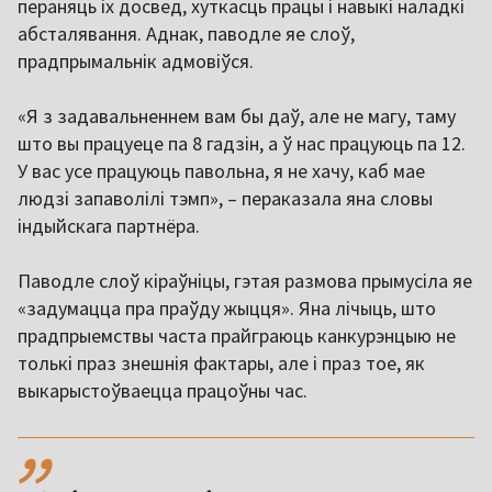
пераняць іх досвед, хуткасць працы і навыкі наладкі
абсталявання. Аднак, паводле яе слоў,
прадпрымальнік адмовіўся.
«Я з задавальненнем вам бы даў, але не магу, таму
што вы працуеце па 8 гадзін, а ў нас працуюць па 12.
У вас усе працуюць павольна, я не хачу, каб мае
людзі запаволілі тэмп», – пераказала яна словы
індыйскага партнёра.
Паводле слоў кіраўніцы, гэтая размова прымусіла яе
«задумацца пра праўду жыцця». Яна лічыць, што
прадпрыемствы часта прайграюць канкурэнцыю не
толькі праз знешнія фактары, але і праз тое, як
выкарыстоўваецца працоўны час.
,,